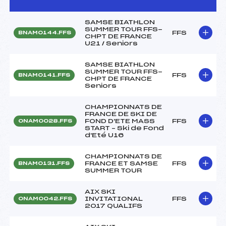
SAMSE BIATHLON
SUMMER TOUR FFS-
FFS
BNAM0144.FFS
CHPT DE FRANCE
U21 / Seniors
SAMSE BIATHLON
SUMMER TOUR FFS-
FFS
BNAM0141.FFS
CHPT DE FRANCE
Seniors
CHAMPIONNATS DE
FRANCE DE SKI DE
FOND D'ETE MASS
FFS
ONAM0028.FFS
START – Ski de Fond
d'Eté U16
CHAMPIONNATS DE
FRANCE ET SAMSE
FFS
BNAM0131.FFS
SUMMER TOUR
AIX SKI
INVITATIONAL
FFS
ONAM0042.FFS
2017 QUALIFS