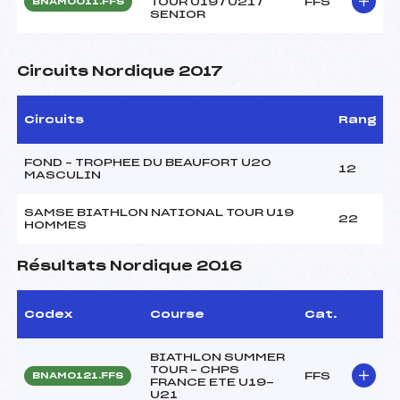
TOUR U19 / U21 /
FFS
BNAM0011.FFS
SENIOR
Circuits Nordique 2017
Circuits
Rang
FOND – TROPHEE DU BEAUFORT U20
12
MASCULIN
SAMSE BIATHLON NATIONAL TOUR U19
22
HOMMES
Résultats Nordique 2016
Codex
Course
Cat.
BIATHLON SUMMER
TOUR – CHPS
FFS
BNAM0121.FFS
FRANCE ETE U19-
U21