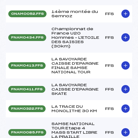
14ème montée du
FFS
ONAM0052.FFS
Semnoz
Championnat de
France U20
Hommes – L'ETOILE
FFS
FNAM0434.FFS
DES SAISIES
(30km)
LA SAVOYARDE
CAISSE D'EPARGNE
FFS
FNAM0413.FFS
FINALE SAMSE
NATIONAL TOUR
LA SAVOYARDE
CAISSE D'EPARGNE
FFS
FNAM0411.FFS
SKATE
LA TRACE DU
FFS
FNAM0322.FFS
MONOLITHE 30 KM
SAMSE NATIONAL
TOUR Etape 4
MASS START LIBRE
FFS
FNAM0085.FFS
LA PRAILLE