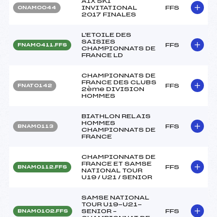
AIX SKI
INVITATIONAL
FFS
ONAM0044
2017 FINALES
L'ETOILE DES
SAISIES
FFS
FNAM0411.FFS
CHAMPIONNATS DE
FRANCE LD
CHAMPIONNATS DE
FRANCE DES CLUBS
FFS
FNAT0142
2ème DIVISION
HOMMES
BIATHLON RELAIS
HOMMES
FFS
BNAM0113
CHAMPIONNATS DE
FRANCE
CHAMPIONNATS DE
FRANCE ET SAMSE
FFS
BNAM0112.FFS
NATIONAL TOUR
U19 / U21 / SENIOR
SAMSE NATIONAL
TOUR U19-U21-
SENIOR –
FFS
BNAM0102.FFS