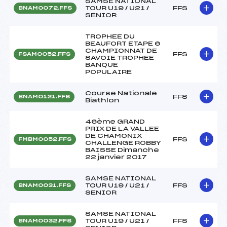
SAMSE NATIONAL
TOUR U19 / U21 /
FFS
BNAM0072.FFS
SENIOR
TROPHEE DU
BEAUFORT ETAPE 6
CHAMPIONNAT DE
FFS
FSAM0052.FFS
SAVOIE TROPHEE
BANQUE
POPULAIRE
Course Nationale
FFS
BNAM0121.FFS
Biathlon
46ème GRAND
PRIX DE LA VALLEE
DE CHAMONIX
FFS
FMBM0052.FFS
CHALLENGE ROBBY
BAISSE Dimanche
22 janvier 2017
SAMSE NATIONAL
TOUR U19 / U21 /
FFS
BNAM0031.FFS
SENIOR
SAMSE NATIONAL
TOUR U19 / U21 /
FFS
BNAM0032.FFS