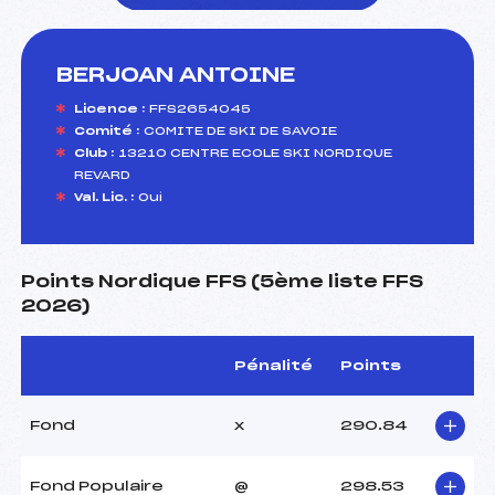
BERJOAN ANTOINE
foi(s) le ski
Licence :
FFS2654045
Comité :
COMITE DE SKI DE SAVOIE
Club :
13210 CENTRE ECOLE SKI NORDIQUE
REVARD
Val. Lic. :
Oui
Points Nordique FFS (5ème liste FFS
2026)
Pénalité
Points
Fond
x
290.84
Fond Populaire
@
298.53