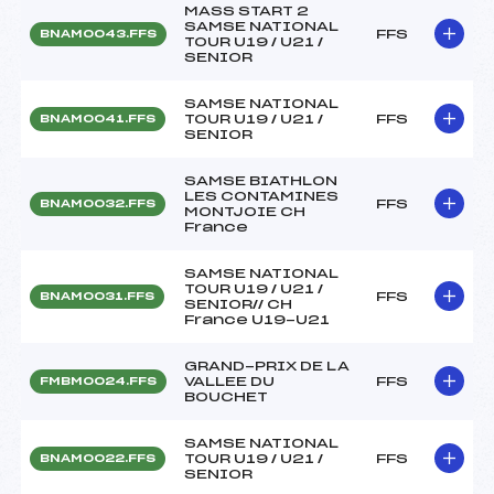
MASS START 2
SAMSE NATIONAL
FFS
BNAM0043.FFS
TOUR U19 / U21 /
SENIOR
SAMSE NATIONAL
TOUR U19 / U21 /
FFS
BNAM0041.FFS
SENIOR
SAMSE BIATHLON
LES CONTAMINES
FFS
BNAM0032.FFS
MONTJOIE CH
France
SAMSE NATIONAL
TOUR U19 / U21 /
FFS
BNAM0031.FFS
SENIOR// CH
France U19-U21
GRAND-PRIX DE LA
VALLEE DU
FFS
FMBM0024.FFS
BOUCHET
SAMSE NATIONAL
TOUR U19 / U21 /
FFS
BNAM0022.FFS
SENIOR