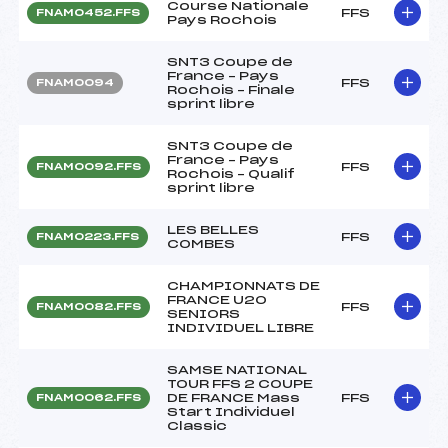
Course Nationale
FFS
FNAM0452.FFS
Pays Rochois
SNT3 Coupe de
France – Pays
FFS
FNAM0094
Rochois – Finale
sprint libre
SNT3 Coupe de
France – Pays
FFS
FNAM0092.FFS
Rochois – Qualif
sprint libre
LES BELLES
FFS
FNAM0223.FFS
COMBES
CHAMPIONNATS DE
FRANCE U20
FFS
FNAM0082.FFS
SENIORS
INDIVIDUEL LIBRE
SAMSE NATIONAL
TOUR FFS 2 COUPE
DE FRANCE Mass
FFS
FNAM0062.FFS
Start Individuel
Classic