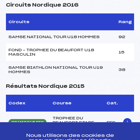
Circuits Nordique 2016
Circuits
Rang
SAMSE NATIONAL TOUR U18 HOMMES
92
FOND – TROPHEE DU BEAUFORT U18
15
MASCULIN
SAMSE BIATHLON NATIONAL TOUR U19
38
HOMMES
Résultats Nordique 2015
Codex
Course
Cat.
TROPHEE DU
BEAUFORT ETAPE
FFS
OSAM0015.FFS
N°1 SKI ROUE
Nous utilisons des cookies de
BIATHLON SUMMER