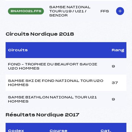
SAMSE NATIONAL
TOUR U19 / U21 /
FFS
BNAM0021.FFS
SENIOR
Circuits Nordique 2018
Circuits
Rang
FOND – TROPHEE DU BEAUFORT SAVOIE
9
U20 HOMMES
SAMSE SKI DE FOND NATIONAL TOUR U20
37
HOMMES
SAMSE BIATHLON NATIONAL TOUR U21
9
HOMMES
Résultats Nordique 2017
Codex
Course
Cat.