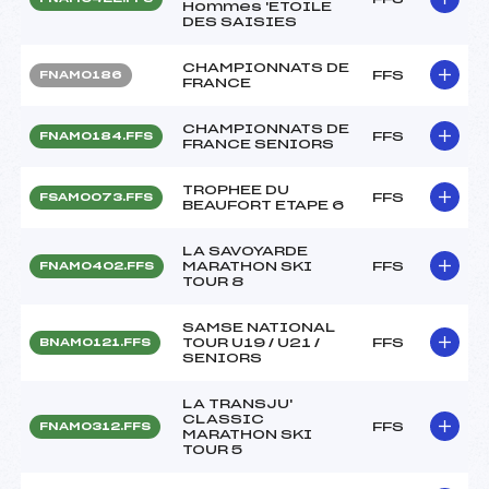
Hommes 'ETOILE
DES SAISIES
CHAMPIONNATS DE
FFS
FNAM0186
FRANCE
CHAMPIONNATS DE
FFS
FNAM0184.FFS
FRANCE SENIORS
TROPHEE DU
FFS
FSAM0073.FFS
BEAUFORT ETAPE 6
LA SAVOYARDE
MARATHON SKI
FFS
FNAM0402.FFS
TOUR 8
SAMSE NATIONAL
TOUR U19 / U21 /
FFS
BNAM0121.FFS
SENIORS
LA TRANSJU'
CLASSIC
FFS
FNAM0312.FFS
MARATHON SKI
TOUR 5