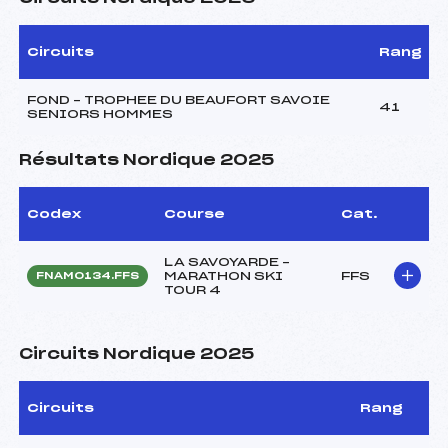
Circuits
Rang
FOND – TROPHEE DU BEAUFORT SAVOIE
41
SENIORS HOMMES
Résultats Nordique 2025
Codex
Course
Cat.
LA SAVOYARDE –
MARATHON SKI
FFS
FNAM0134.FFS
TOUR 4
Circuits Nordique 2025
Circuits
Rang