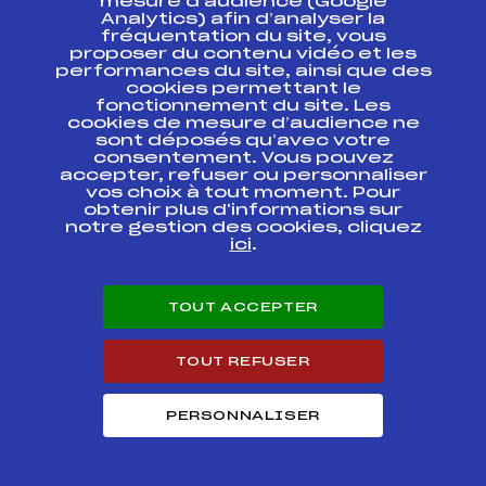
mesure d’audience (Google
TOUR FFS U19 U21
FFS
BNAM0143.FFS
Analytics) afin d’analyser la
SEN
fréquentation du site, vous
proposer du contenu vidéo et les
performances du site, ainsi que des
BIATHLON SUMMER
cookies permettant le
TOUR FFS U19 U21
FFS
BNAM0141.FFS
fonctionnement du site. Les
SEN
cookies de mesure d’audience ne
sont déposés qu’avec votre
BIATHLON SUMMER
consentement. Vous pouvez
TOUR// CHPS
FFS
BNAM0136.FFS
accepter, refuser ou personnaliser
FRANCE SENIORS
vos choix à tout moment. Pour
obtenir plus d'informations sur
notre gestion des cookies, cliquez
BIATHLON SUMMER
TOUR// CHPS
FFS
BNAM0131.FFS
ici
.
FRANCE SENIORS
AL'AIX SKI
TOUT ACCEPTER
FFS
ONAM0073.FFS
INVITATIONAL
TOUT REFUSER
AL'AIX SKI
FFS
ONAM0077
INVITATIONAL
PERSONNALISER
CHALLENGE VITTOZ
FFS
ONAM0052.FFS
– SKI ROUE SKATE
TROPHEE DU