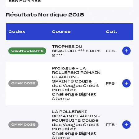
SEN HOMMES
Résultats Nordique 2018
Codex
Course
Cat.
TROPHEE DU
BEAUFORT *** ETAPE
FFS
OSAM0013.FFS
2 ***
Prologue – LA
ROLLERSKI ROMAIN
CLAUDON –
SPRINTS Coupe
FFS
OMVM0032
des Vosges Crédit
Mutuel et
Challenge BigMat
Atomic
LA ROLLERSKI
ROMAIN CLAUDON –
POURSUITE Coupe
des Vosges Crédit
FFS
OMVM0036
Mutuel et
Challenge BigMat
Atomic