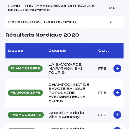
FOND – TROPHEE DU BEAUFORT SAVOIE
21
SENIORS HOMMES
MARATHON SKI TOUR HOMMES
7
Résultats Nordique 2020
Codex
Course
Cat.
LA SAVOYARDE
MARATHON SKI
FFS
FNAM0332.FFS
TOUR 9
CHAMPIONNAT DE
SAVOIE BANQUE
POPULAIRE
FFS
FSAM0083.FFS
AVERGNE RHONE
ALPES
Grand Prix de la
FFS
FMBM0068.FFS
Ville d'Annecy
Grand Prix de la