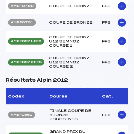
COUPE DE BRONZE
FFS
AMBF0792
COUPE DE BRONZE
FFS
AMBF0791
COUPE DE BRONZE
U12 SEMNOZ
FFS
AMBF0371.FFS
COURSE 1
COUPE DE BRONZE
U12 SEMNOZ
FFS
AMBF0372.FFS
COURSE 2
Résultats Alpin 2012
Codex
Course
Cat.
FINALE COUPE DE
BRONZE
FFS
AMBF1561
POUSSINES
GRAND PRIX DU