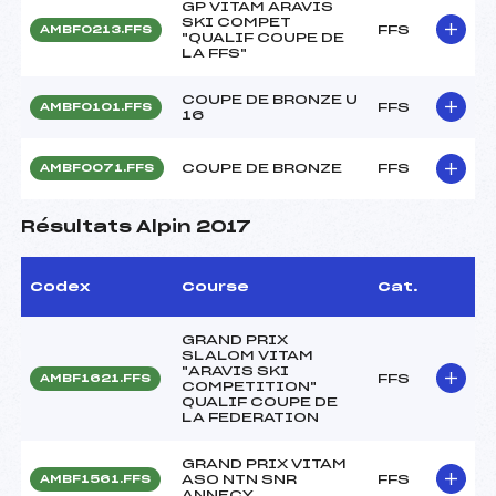
GP VITAM ARAVIS
SKI COMPET
FFS
AMBF0213.FFS
"QUALIF COUPE DE
LA FFS"
COUPE DE BRONZE U
FFS
AMBF0101.FFS
16
COUPE DE BRONZE
FFS
AMBF0071.FFS
Résultats Alpin 2017
Codex
Course
Cat.
GRAND PRIX
SLALOM VITAM
"ARAVIS SKI
FFS
AMBF1621.FFS
COMPETITION"
QUALIF COUPE DE
LA FEDERATION
GRAND PRIX VITAM
ASO NTN SNR
FFS
AMBF1561.FFS
ANNECY