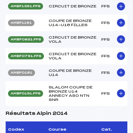
CIRCUIT DE BRONZE
FFS
AMBF1391.FFS
COUPE DE BRONZE
FFS
AMBF1161
U14-U16 FILLES
CIRCUIT DE BRONZE
FFS
AMBF0821.FFS
VOLA
CIRCUIT DE BRONZE
FFS
AMBF0791.FFS
VOLA
COUPE DE BRONZE
FFS
AMBF0161
U14
SLALOM COUPE DE
BRONZE U14
FFS
AMBF0151.FFS
ANNECY ASO NTN
SNR
Résultats Alpin 2014
Codex
Course
Cat.