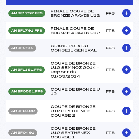
FINALE COUPE DE
FFS
AMBF1792.FFS
BRONZE ARAVIS U12
FINALE COUPE DE
FFS
AMBF1791.FFS
BRONZE ARAVIS U12
GRAND PRIX DU
FFS
AMBF1741
CONSEIL GENERAL
COUPE DE BRONZE
U12 SEMNOZ 2014 –
FFS
AMBF1181.FFS
Report du
01/03/2014
COUPE DE BRONZE U
FFS
AMBF0591.FFS
12
COUPE DE BRONZE
U12 SEYTHENEX
FFS
AMBF0492
COURSE 2
COUPE DE BRONZE
U12 SEYTHENEX
FFS
AMBF0491
COURSE 1