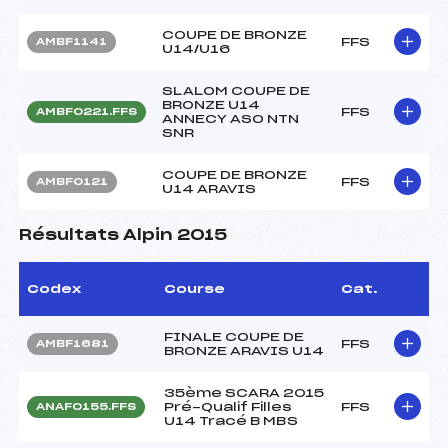
COUPE DE BRONZE
FFS
AMBF1141
U14/U16
SLALOM COUPE DE
BRONZE U14
FFS
AMBF0221.FFS
ANNECY ASO NTN
SNR
COUPE DE BRONZE
FFS
AMBF0121
U14 ARAVIS
Résultats Alpin 2015
Codex
Course
Cat.
FINALE COUPE DE
FFS
AMBF1681
BRONZE ARAVIS U14
35ème SCARA 2015
Pré-Qualif Filles
FFS
ANAF0155.FFS
U14 Tracé B MBS