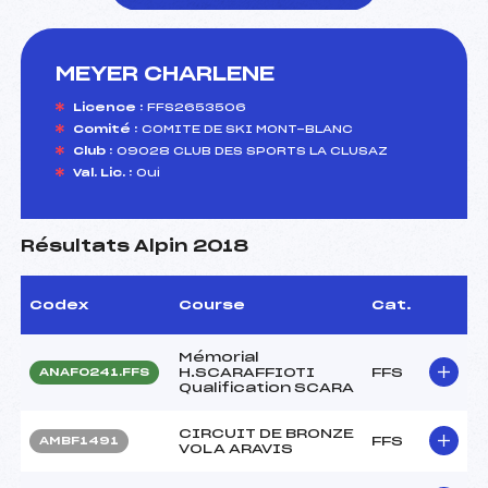
MEYER CHARLENE
foi(s) le ski
Licence :
FFS2653506
Comité :
COMITE DE SKI MONT-BLANC
Club :
09028 CLUB DES SPORTS LA CLUSAZ
Val. Lic. :
Oui
Résultats Alpin 2018
Codex
Course
Cat.
Mémorial
H.SCARAFFIOTI
FFS
ANAF0241.FFS
Qualification SCARA
CIRCUIT DE BRONZE
FFS
AMBF1491
VOLA ARAVIS