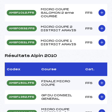
MICRO COUPE
SALOMON 2 eme
FFS
AMBF1012.FFS
COURSE
MICRO COUPE 2
FFS
AMBF0532.FFS
DISTRICT ARAVIS
MICRO COUPE 1
FFS
AMBF0531.FFS
DISTRICT ARAVIS
Résultats Alpin 2010
Codex
Course
Cat.
FINALE MICRO
FFS
AMBF1501.FFS
COUPE
GP DU CONSEIL
FFS
AMBF1352.FFS
GENERAL
MICRO COUPE