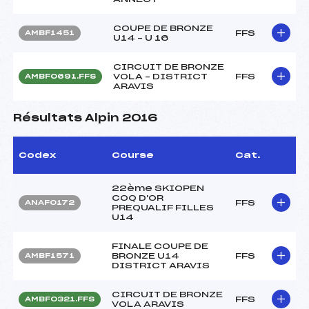
COUPE DE BRONZE
FFS
AMBF1451
U14 – U 16
CIRCUIT DE BRONZE
VOLA – DISTRICT
FFS
AMBF0691.FFS
ARAVIS
Résultats Alpin 2016
Codex
Course
Cat.
22ème SKIOPEN
COQ D'OR
FFS
ANAF0172
PREQUALIF FILLES
U14
FINALE COUPE DE
BRONZE U14
FFS
AMBF1571
DISTRICT ARAVIS
CIRCUIT DE BRONZE
FFS
AMBF0321.FFS
VOLA ARAVIS