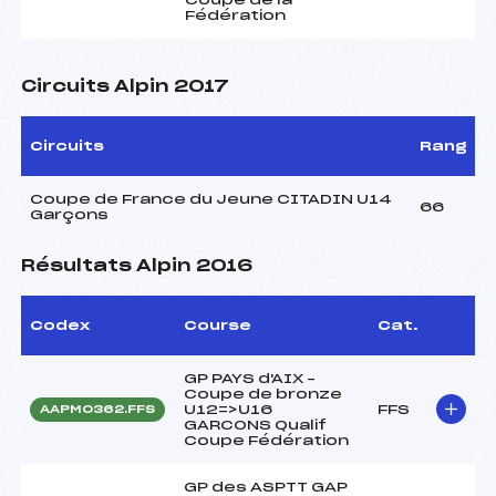
Fédération
Circuits Alpin 2017
Circuits
Rang
Coupe de France du Jeune CITADIN U14
66
Garçons
Résultats Alpin 2016
Codex
Course
Cat.
GP PAYS d'AIX –
Coupe de bronze
U12=>U16
FFS
AAPM0362.FFS
GARCONS Qualif
Coupe Fédération
GP des ASPTT GAP