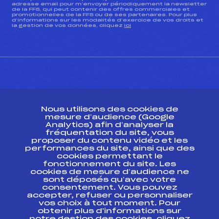
adresse email pour m’envoyer périodiquement la newsletter
de la FFS, qui peut contenir des offres commerciales et
promotionnelles de la FFS ou de ses partenaires. Pour plus
d’informations sur les modalités d’exercice de vos droits et
la gestion de vos données, cliquez
ici
CONTACT
Nous utilisons des cookies de
ESPACE PRESSE
mesure d’audience (Google
Analytics) afin d’analyser la
fréquentation du site, vous
Ressources
proposer du contenu vidéo et les
performances du site, ainsi que des
Pass’Neige
cookies permettant le
Projet sportif fédéral
fonctionnement du site. Les
cookies de mesure d’audience ne
Projet de performance fédéral
sont déposés qu’avec votre
Antidopage
consentement. Vous pouvez
Pôle Développement, Formation, Suivi
accepter, refuser ou personnaliser
Scientifique
vos choix à tout moment. Pour
Listes ministérielles
obtenir plus d'informations sur