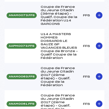
Coupe de France
du Jeune Citadin
(3ème étape) –
FFS
ANAM0073.FFS
Qualif. Coupe de la
Fédération U14
GARCONS
U14 A MASTERS
HOMMES
DOSSARDS LE
SAUZE GP
FFS
AAPM0073.FFS
VACANCES BLEUES
Coupe de Bronze –
Qualif Coupe de la
Fédération
Coupe de France
du Jeune Citadin
2017 (2ème
FFS
ANAM0063.FFS
étape) – Qualif.
Coupe de la
Fédération
Coupe de France
du Jeune Citadin
2017 (2ème
FFS
ANAM0061.FFS
étape) – Qualif.
Coupe de la