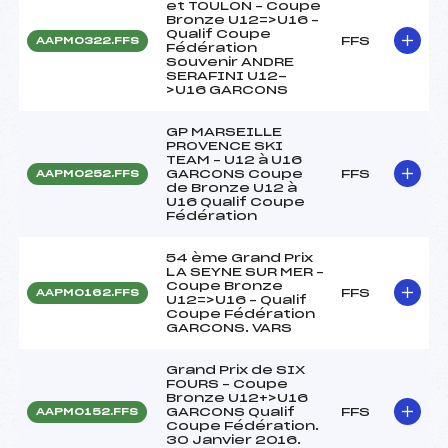
et TOULON – Coupe
Bronze U12=>U16 –
Qualif Coupe
FFS
AAPM0322.FFS
Fédération
Souvenir ANDRE
SERAFINI U12-
>U16 GARCONS
GP MARSEILLE
PROVENCE SKI
TEAM – U12 à U16
GARCONS Coupe
FFS
AAPM0252.FFS
de Bronze U12 à
U16 Qualif Coupe
Fédération
54 ème Grand Prix
LA SEYNE SUR MER –
Coupe Bronze
FFS
AAPM0162.FFS
U12=>U16 – Qualif
Coupe Fédération
GARCONS. VARS
Grand Prix de SIX
FOURS – Coupe
Bronze U12+>U16
GARCONS Qualif
FFS
AAPM0152.FFS
Coupe Fédération.
30 Janvier 2016.