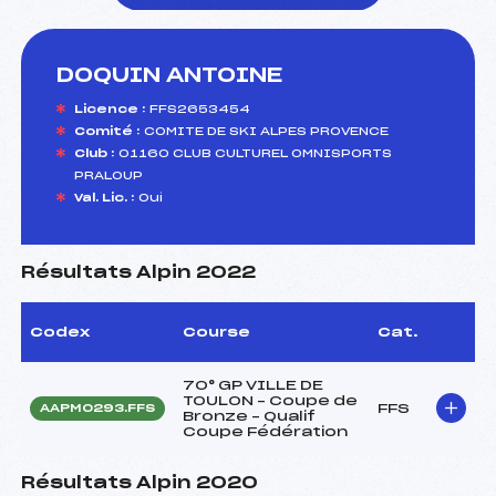
DOQUIN ANTOINE
foi(s) le ski
Licence :
FFS2653454
Comité :
COMITE DE SKI ALPES PROVENCE
Club :
01160 CLUB CULTUREL OMNISPORTS
PRALOUP
Val. Lic. :
Oui
Résultats Alpin 2022
Codex
Course
Cat.
70° GP VILLE DE
TOULON – Coupe de
FFS
AAPM0293.FFS
Bronze – Qualif
Coupe Fédération
Résultats Alpin 2020