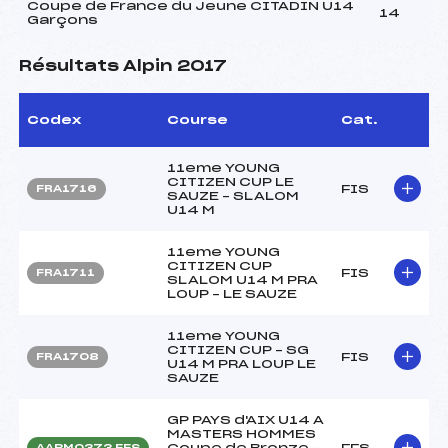
Coupe de France du Jeune CITADIN U14
14
Garçons
Résultats Alpin 2017
Codex
Course
Cat.
11eme YOUNG
CITIZEN CUP LE
FIS
FRA1716
SAUZE – SLALOM
U14 M
11eme YOUNG
CITIZEN CUP
FIS
FRA1711
SLALOM U14 M PRA
LOUP – LE SAUZE
11eme YOUNG
CITIZEN CUP – SG
FIS
FRA1708
U14 M PRA LOUP LE
SAUZE
GP PAYS d'AIX U14 A
MASTERS HOMMES
Coupe de Bronze –
FFS
AAPM0373.FFS