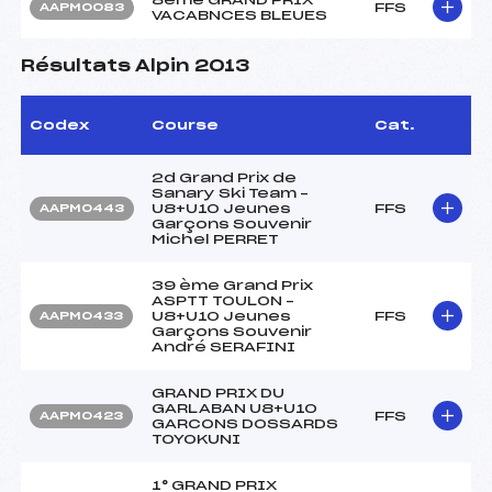
FFS
AAPM0083
VACABNCES BLEUES
Résultats Alpin 2013
Codex
Course
Cat.
2d Grand Prix de
Sanary Ski Team –
U8+U10 Jeunes
FFS
AAPM0443
Garçons Souvenir
Michel PERRET
39 ème Grand Prix
ASPTT TOULON –
U8+U10 Jeunes
FFS
AAPM0433
Garçons Souvenir
André SERAFINI
GRAND PRIX DU
GARLABAN U8+U10
FFS
AAPM0423
GARCONS DOSSARDS
TOYOKUNI
1° GRAND PRIX