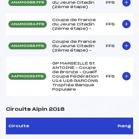
du Jeune Citadin
FFS
ANAM0056.FFS
(2ème étape)
Coupe de France
du Jeune Citadin
FFS
ANAM0054.FFS
(2ème étape) –
Coupe de France
du Jeune Citadin
FFS
ANAM0052.FFS
(2ème étape) –
GP MARSEILLE St
ANTOINE – Coupe
de Bronze – Qualif
Coupe Fédération
FFS
AAPM0033.FFS
U14 U16 GARCONS
Trophée Banque
Populaire
Circuits Alpin 2018
Circuits
Rang