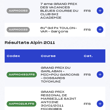
7 eme GRAND PRIX
DES VACANCES
BLEUES COURSE DU
FFS
AAPM0053
CLUB SKI
ACADEMIE
61° Gd Px TOULON-
FFS
AAPM0033
VAR – Garçons
Résultats Alpin 2011
Codex
Course
Cat.
GRAND PRIX DU
GARLABAN –
MIC+POU GARCONS
FFS
AAPM0493.FFS
– DOSSARDS
TOYOKUNI
GRAND PRIX
REGIONAL DE
MARSEILLE SAINT
ANTOINE
FFS
AAPM0216.FFS
30/01/2011
MICROBES