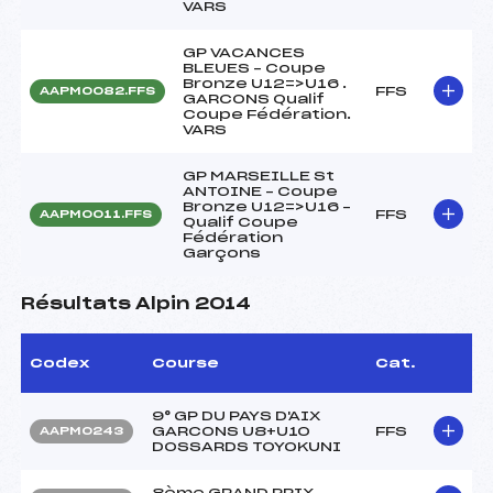
VARS
GP VACANCES
BLEUES – Coupe
Bronze U12=>U16 .
FFS
AAPM0082.FFS
GARCONS Qualif
Coupe Fédération.
VARS
GP MARSEILLE St
ANTOINE – Coupe
Bronze U12=>U16 –
FFS
AAPM0011.FFS
Qualif Coupe
Fédération
Garçons
Résultats Alpin 2014
Codex
Course
Cat.
9° GP DU PAYS D'AIX
GARCONS U8+U10
FFS
AAPM0243
DOSSARDS TOYOKUNI
8ème GRAND PRIX