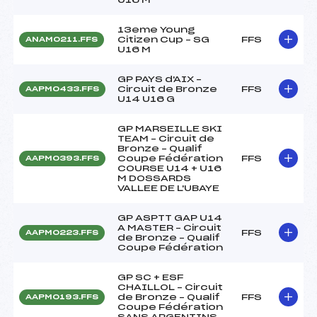
13eme Young
Citizen Cup – SG
FFS
ANAM0211.FFS
U16 M
GP PAYS d'AIX –
Circuit de Bronze
FFS
AAPM0433.FFS
U14 U16 G
GP MARSEILLE SKI
TEAM – Circuit de
Bronze – Qualif
Coupe Fédération
FFS
AAPM0393.FFS
COURSE U14 + U16
M DOSSARDS
VALLEE DE L'UBAYE
GP ASPTT GAP U14
A MASTER – Circuit
FFS
AAPM0223.FFS
de Bronze – Qualif
Coupe Fédération
GP SC + ESF
CHAILLOL – Circuit
de Bronze – Qualif
FFS
AAPM0193.FFS
Coupe Fédération
SANS ARGENTINS