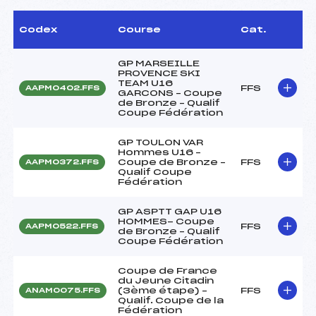
Codex
Course
Cat.
GP MARSEILLE
PROVENCE SKI
TEAM U16
FFS
AAPM0402.FFS
GARCONS – Coupe
de Bronze – Qualif
Coupe Fédération
GP TOULON VAR
Hommes U16 –
Coupe de Bronze –
FFS
AAPM0372.FFS
Qualif Coupe
Fédération
GP ASPTT GAP U16
HOMMES- Coupe
FFS
AAPM0522.FFS
de Bronze – Qualif
Coupe Fédération
Coupe de France
du Jeune Citadin
(3ème étape) –
FFS
ANAM0075.FFS
Qualif. Coupe de la
Fédération