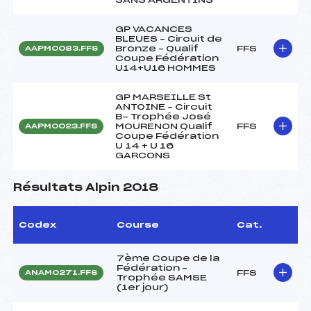
GP VACANCES
BLEUES – Circuit de
Bronze – Qualif
FFS
AAPM0083.FFS
Coupe Fédération
U14+U16 HOMMES
GP MARSEILLE St
ANTOINE – Circuit
B- Trophée José
MOURENON Qualif
FFS
AAPM0023.FFS
Coupe Fédération
U 14 + U 16
GARCONS
Résultats Alpin 2018
Codex
Course
Cat.
7ème Coupe de la
Fédération –
FFS
ANAM0271.FFS
Trophée SAMSE
(1er jour)