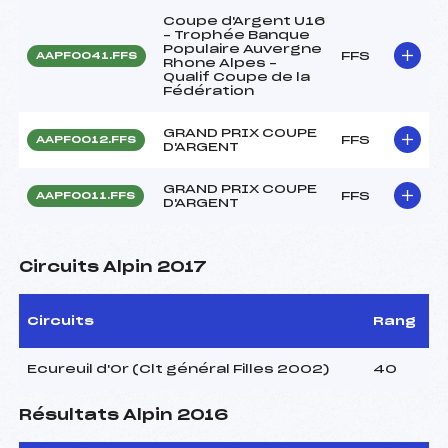
Coupe d'Argent U16
– Trophée Banque
Populaire Auvergne
FFS
AAPF0041.FFS
Rhone Alpes –
Qualif Coupe de la
Fédération
GRAND PRIX COUPE
FFS
AAPF0012.FFS
D'ARGENT
GRAND PRIX COUPE
FFS
AAPF0011.FFS
D'ARGENT
Circuits Alpin 2017
Circuits
Rang
Ecureuil d'Or (Clt général Filles 2002)
40
Résultats Alpin 2016