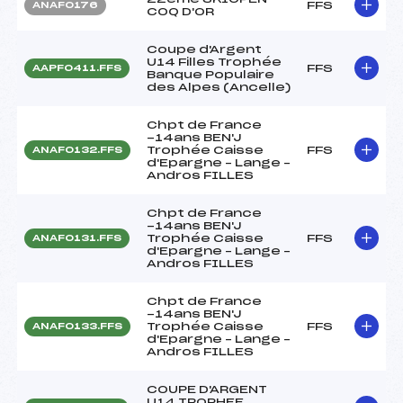
FFS
ANAF0176
COQ D'OR
Coupe d'Argent
U14 Filles Trophée
FFS
AAPF0411.FFS
Banque Populaire
des Alpes (Ancelle)
Chpt de France
-14ans BEN'J
Trophée Caisse
FFS
ANAF0132.FFS
d'Epargne – Lange –
Andros FILLES
Chpt de France
-14ans BEN'J
Trophée Caisse
FFS
ANAF0131.FFS
d'Epargne – Lange –
Andros FILLES
Chpt de France
-14ans BEN'J
Trophée Caisse
FFS
ANAF0133.FFS
d'Epargne – Lange –
Andros FILLES
COUPE D'ARGENT
U14 TROPHEE