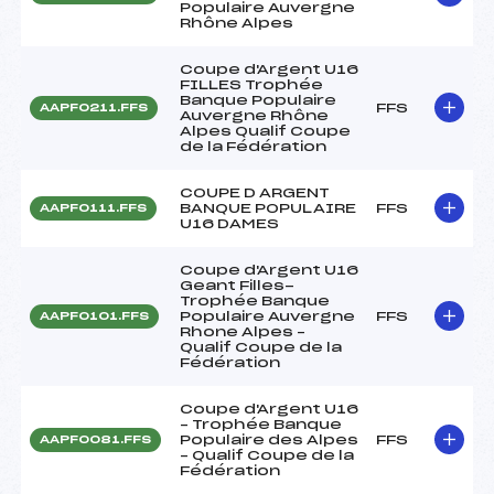
Populaire Auvergne
Rhône Alpes
Coupe d'Argent U16
FILLES Trophée
Banque Populaire
FFS
AAPF0211.FFS
Auvergne Rhône
Alpes Qualif Coupe
de la Fédération
COUPE D ARGENT
BANQUE POPULAIRE
FFS
AAPF0111.FFS
U16 DAMES
Coupe d'Argent U16
Geant Filles-
Trophée Banque
Populaire Auvergne
FFS
AAPF0101.FFS
Rhone Alpes –
Qualif Coupe de la
Fédération
Coupe d'Argent U16
– Trophée Banque
Populaire des Alpes
FFS
AAPF0081.FFS
– Qualif Coupe de la
Fédération