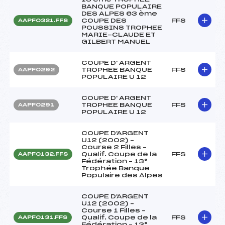
BANQUE POPULAIRE
DES ALPES 63 ème
COUPE DES
FFS
AAPF0321.FFS
POUSSINS TROPHEE
MARIE-CLAUDE ET
GILBERT MANUEL
COUPE D' ARGENT
TROPHEE BANQUE
FFS
AAPF0292
POPULAIRE U 12
COUPE D' ARGENT
TROPHEE BANQUE
FFS
AAPF0291
POPULAIRE U 12
COUPE D'ARGENT
U12 (2002) –
Course 2 Filles –
Qualif. Coupe de la
FFS
AAPF0132.FFS
Fédération – 13°
Trophée Banque
Populaire des Alpes
COUPE D'ARGENT
U12 (2002) –
Course 1 Filles –
Qualif. Coupe de la
FFS
AAPF0131.FFS
Fédération – 13°