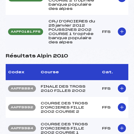
COURSE 2 trophée
banque populaire
des alpes
CRJ D'ORCIERES du
25 janvier 2012
POUSSINES 2002
FFS
AAPF0181.FFS
COURSE 1 trophée
banque populaire
des alpes
Résultats Alpin 2010
Codex
Course
Cat.
FINALE DES TROSS
FFS
AAPF8884
2010 FILLES 2002
COURSE DES TROSS
D'ORCIERES FILLE
FFS
AAPF9992
2002 COURSE 2
COURSE DES TROSS
D'ORCIERES FILLE
FFS
AAPF9984
2002 COURSE 1