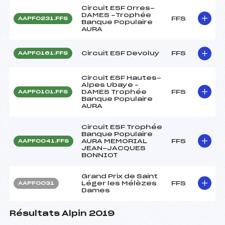
Circuit ESF Orres-
DAMES -Trophée
FFS
AAPF0231.FFS
Banque Populaire
AURA
Circuit ESF Devoluy
FFS
AAPF0161.FFS
Circuit ESF Hautes-
Alpes Ubaye –
DAMES Trophée
FFS
AAPF0101.FFS
Banque Populaire
AURA
Circuit ESF Trophée
Banque Populaire
AURA MEMORIAL
FFS
AAPF0041.FFS
JEAN-JACQUES
BONNIOT
Grand Prix de Saint
Léger les Mélèzes
FFS
AAPF0031
Dames
Résultats Alpin 2019