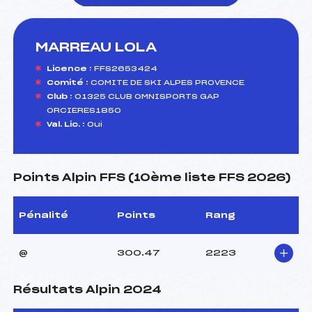
MARREAU LOLA
foi(s) le ski
Licence :
FFS2653424
Comité :
COMITE DE SKI ALPES PROVENCE
Club :
01325 CLUB OMNISPORTS GAP
ORCIERES1850
Val. Lic. :
Oui
Points Alpin FFS (10ème liste FFS 2026)
Pénalité
Points
Rang
@
300.47
2223
Résultats Alpin 2024