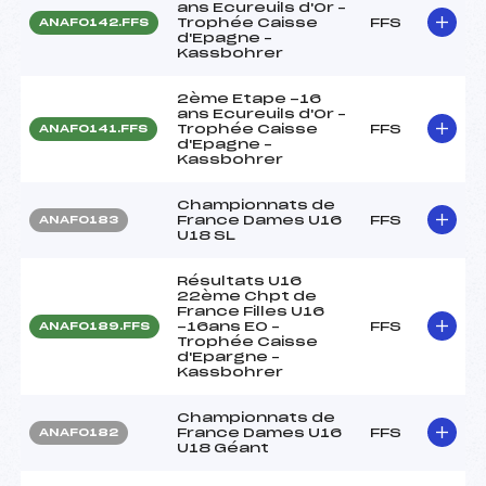
ans Ecureuils d'Or –
Trophée Caisse
FFS
ANAF0142.FFS
d'Epagne –
Kassbohrer
2ème Etape -16
ans Ecureuils d'Or –
Trophée Caisse
FFS
ANAF0141.FFS
d'Epagne –
Kassbohrer
Championnats de
France Dames U16
FFS
ANAF0183
U18 SL
Résultats U16
22ème Chpt de
France Filles U16
-16ans EO –
FFS
ANAF0189.FFS
Trophée Caisse
d'Epargne –
Kassbohrer
Championnats de
France Dames U16
FFS
ANAF0182
U18 Géant