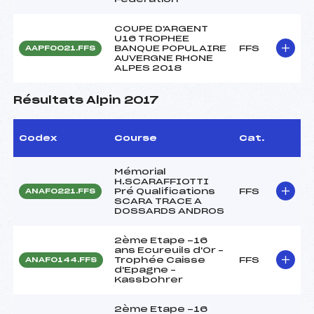
COUPE D'ARGENT
U16 TROPHEE
BANQUE POPULAIRE
FFS
AAPF0021.FFS
AUVERGNE RHONE
ALPES 2018
Résultats Alpin 2017
Codex
Course
Cat.
Mémorial
H.SCARAFFIOTTI
Pré Qualifications
FFS
ANAF0221.FFS
SCARA TRACE A
DOSSARDS ANDROS
2ème Etape -16
ans Ecureuils d'Or –
Trophée Caisse
FFS
ANAF0144.FFS
d'Epagne –
Kassbohrer
2ème Etape -16