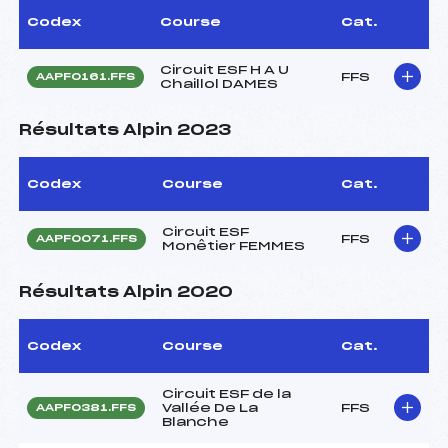
Codex
Course
Cat.
Circuit ESF H A U
FFS
AAPF0161.FFS
Chaillol DAMES
Résultats Alpin 2023
Codex
Course
Cat.
Circuit ESF
FFS
AAPF0071.FFS
Monêtier FEMMES
Résultats Alpin 2020
Codex
Course
Cat.
Circuit ESF de la
Vallée De La
FFS
AAPF0381.FFS
Blanche