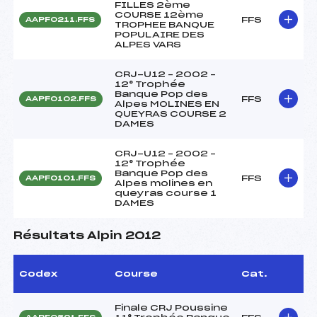
FILLES 2ème
COURSE 12ème
FFS
AAPF0211.FFS
TROPHEE BANQUE
POPULAIRE DES
ALPES VARS
CRJ-U12 – 2002 –
12° Trophée
Banque Pop des
FFS
AAPF0102.FFS
Alpes MOLINES EN
QUEYRAS COURSE 2
DAMES
CRJ-U12 – 2002 –
12° Trophée
Banque Pop des
FFS
AAPF0101.FFS
Alpes molines en
queyras course 1
DAMES
Résultats Alpin 2012
Codex
Course
Cat.
Finale CRJ Poussine