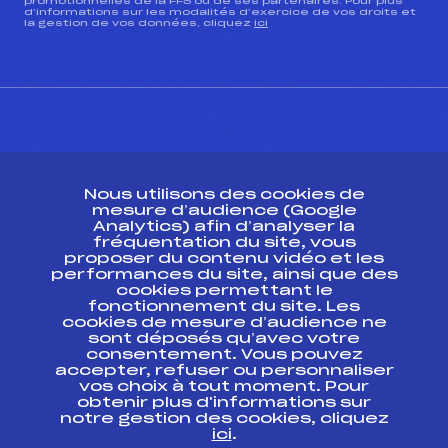
promotionnelles de la FFS ou de ses partenaires. Pour plus
d’informations sur les modalités d’exercice de vos droits et
la gestion de vos données, cliquez
ici
CONTACT
Nous utilisons des cookies de
ESPACE PRESSE
mesure d’audience (Google
Analytics) afin d’analyser la
fréquentation du site, vous
Ressources
proposer du contenu vidéo et les
performances du site, ainsi que des
Pass’Neige
cookies permettant le
Projet sportif fédéral
fonctionnement du site. Les
cookies de mesure d’audience ne
Projet de performance fédéral
sont déposés qu’avec votre
Antidopage
consentement. Vous pouvez
Pôle Développement, Formation, Suivi
accepter, refuser ou personnaliser
Scientifique
vos choix à tout moment. Pour
Listes ministérielles
obtenir plus d'informations sur
notre gestion des cookies, cliquez
Pôle vie de l’athlète
ici
.
Enseignement professionnel