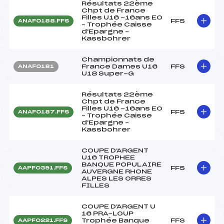
Résultats 22ème
Chpt de France
Filles U16 -16ans EO
FFS
ANAF0188.FFS
– Trophée Caisse
d'Epargne –
Kassbohrer
Championnats de
France Dames U16
FFS
ANAF0181
U18 Super-G
Résultats 22ème
Chpt de France
Filles U16 -16ans EO
FFS
ANAF0187.FFS
– Trophée Caisse
d'Epargne –
Kassbohrer
COUPE D'ARGENT
U16 TROPHEE
BANQUE POPULAIRE
FFS
AAPF0351.FFS
AUVERGNE RHONE
ALPES LES ORRES
FILLES
COUPE D'ARGENT U
16 PRA-LOUP
Trophée Banque
FFS
AAPF0221.FFS