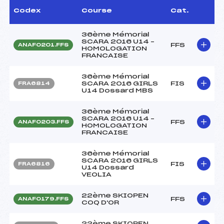
Codex
Course
Cat.
36ème Mémorial
SCARA 2016 U14 –
FFS
ANAF0201.FFS
HOMOLOGATION
FRANCAISE
36ème Mémorial
SCARA 2016 GIRLS
FIS
FRA6814
U14 Dossard MBS
36ème Mémorial
SCARA 2016 U14 –
FFS
ANAF0203.FFS
HOMOLOGATION
FRANCAISE
36ème Mémorial
SCARA 2016 GIRLS
FIS
FRA6816
U14 Dossard
VEOLIA
22ème SKIOPEN
FFS
ANAF0179.FFS
COQ D'OR
22ème SKIOPEN