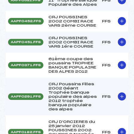
11° Trophée Banque
FFS
AAPF0521.FFS
Populaire des Alpes
CRJ POUSSINES
2002 COMBI RACE
FFS
AAPF0452.FFS
VARS 2ème COURSE
CRJ POUSSINES
2002 COMBI RACE
FFS
AAPF0451.FFS
VARS 1ére COURSE
61ème coupe des
poussins TROPHEE
FFS
AAPF0371.FFS
BANQUE POPULAIRE
DES ALPES 2012
CRJ Poussins Filles
2002 Géant
Trophée banque
populaire des alpes
FFS
AAPF0291.FFS
2012 trophée
banque populaire
des alpes
CRJ D'ORCIERES du
25 janvier 2012
POUSSINES 2002
FFS
AAPF0182.FFS