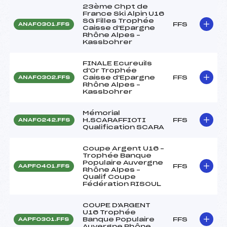
23ème Chpt de
France Ski Alpin U16
SG Filles Trophée
FFS
ANAF0301.FFS
Caisse d'Epargne
Rhône Alpes –
Kassbohrer
FINALE Ecureuils
d'Or Trophée
Caisse d'Epargne
FFS
ANAF0302.FFS
Rhône Alpes –
Kassbohrer
Mémorial
H.SCARAFFIOTI
FFS
ANAF0242.FFS
Qualification SCARA
Coupe Argent U16 –
Trophée Banque
Populaire Auvergne
FFS
AAPF0401.FFS
Rhône Alpes –
Qualif Coupe
Fédération RISOUL
COUPE D'ARGENT
U16 Trophée
Banque Populaire
FFS
AAPF0301.FFS
Auvergne Rhône