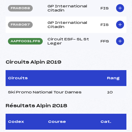
GP International
FIS
FRA6068
Citadin
GP International
FIS
FRA6067
Citadin
Circuit ESF- SL St
FFS
AAPF0031.FFS
Leger
Circuits Alpin 2019
Circuits
Rang
Ski Promo National Tour Dames
10
Résultats Alpin 2018
Codex
Course
Cat.