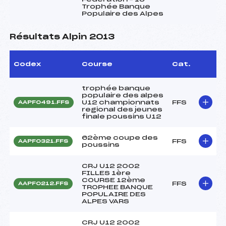
Trophée Banque
Populaire des Alpes
Résultats Alpin 2013
Codex
Course
Cat.
trophée banque
populaire des alpes
U12 championnats
FFS
AAPF0491.FFS
regional des jeunes
finale poussins U12
62ème coupe des
FFS
AAPF0321.FFS
poussins
CRJ U12 2002
FILLES 1ère
COURSE 12ème
FFS
AAPF0212.FFS
TROPHEE BANQUE
POPULAIRE DES
ALPES VARS
CRJ U12 2002