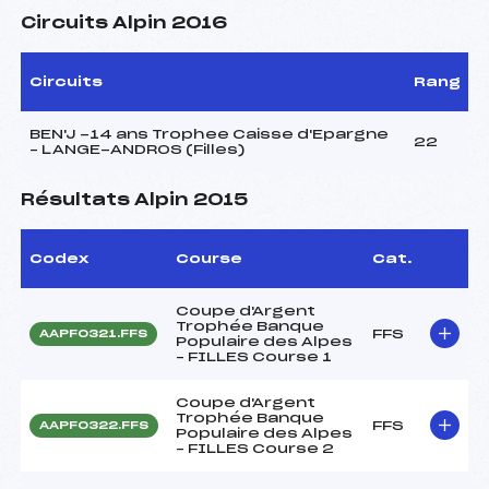
Circuits Alpin 2016
Circuits
Rang
BEN'J -14 ans Trophee Caisse d'Epargne
22
– LANGE-ANDROS (Filles)
Résultats Alpin 2015
Codex
Course
Cat.
Coupe d'Argent
Trophée Banque
FFS
AAPF0321.FFS
Populaire des Alpes
– FILLES Course 1
Coupe d'Argent
Trophée Banque
FFS
AAPF0322.FFS
Populaire des Alpes
– FILLES Course 2