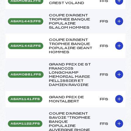
FFS
ASAM0631.FFS
CREST VOLAND
COUPE D'ARGENT
TROPHEE BANQUE
FFS
ASAM1443.FFS
POPULAIRE
SLALOM HOMMES
COUPE D'ARGENT
TROPHEE BANQUE
FFS
ASAM1442.FFS
POPULAIRE GEANT
HOMMES
GRAND PRIX DE ST
FRANCOIS
LONGCHAMP
FFS
ASAM0861.FFS
MEMORIAL MARIE
PELLISSIER ET
DAMIEN RAVOIRE
GRAND PRIX DE
FFS
ASAM1141.FFS
MONTALBERT
COUPE D'ARGENT
SAVOIE "TROPHEE
BANQUE
FFS
ASAM1122.FFS
POPULAIRE
AUVERGNE RHONE