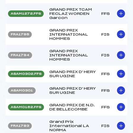
GRAND PRIX TCAM
FECLAZ WORDEN
FFS
ASAM1272.FFS
Garcon
GRAND PRIX
INTERNATIONAL
FIS
FRA1795
HOMMES
GRAND PRIX
INTERNATIONAL
FIS
FRA1794
HOMMES
GRAND PRIX D' HERY
FFS
ASAM0302.FFS
SUR UGINE
GRAND PRIX D' HERY
FFS
ASAM0301
SUR UGINE
GRAND PRIX DE N.D.
FFS
ASAM0162.FFS
DE BELLECOMBE
Grand Prix
International LA
FIS
FRA1783
NORMA