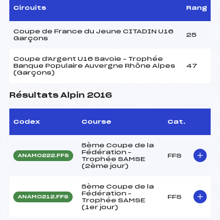
Circuits
Rang
Coupe de France du Jeune CITADIN U16
25
Garçons
Coupe d'Argent U16 Savoie – Trophée
Banque Populaire Auvergne Rhône Alpes
47
(Garçons)
Résultats Alpin 2016
Codex
Course
Cat.
5ème Coupe de la
Fédération –
FFS
ANAM0222.FFS
Trophée SAMSE
(2ème jour)
5ème Coupe de la
Fédération –
FFS
ANAM0212.FFS
Trophée SAMSE
(1er jour)