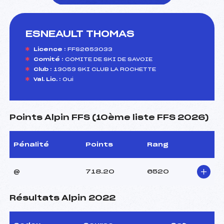
ESNEAULT THOMAS
foi(s) le ski
Licence :
FFS2653033
Comité :
COMITE DE SKI DE SAVOIE
Club :
13053 SKI CLUB LA ROCHETTE
Val. Lic. :
Oui
Points Alpin FFS (10ème liste FFS 2026)
Pénalité
Points
Rang
@
718.20
6520
Résultats Alpin 2022