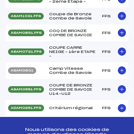
– 2ème Etape –
Coupe de Bronze
FFS
ASAM1031.FFS
Combe de Savoie
COQ DE BRONZE
FFS
ASAM0851.FFS
COMBE DE SAVOIE
COUPE CARRE
NEIGE – 1ère ETAPE
FFS
ASAM0721.FFS
–
Camp Vitesse
FFS
ASAM0601
Combe de Savoie
COUPE DE BRONZE
COMBE DE SAVOIE
FFS
ASAM0551.FFS
U14-U12
Critérium régional
FFS
ADAM0251.FFS
Coupe de Bronze
Combe de Savoie
FFS
ASAM0171
Nous utilisons des cookies de
U12 Garcon