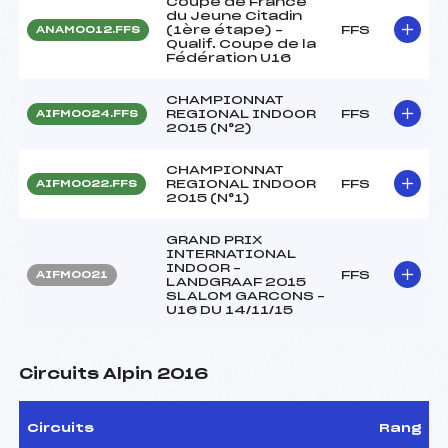
Coupe de France
du Jeune Citadin
(1ère étape) –
FFS
ANAM0012.FFS
Qualif. Coupe de la
Fédération U16
CHAMPIONNAT
REGIONAL INDOOR
FFS
AIFM0024.FFS
2015 (N°2)
CHAMPIONNAT
REGIONAL INDOOR
FFS
AIFM0022.FFS
2015 (N°1)
GRAND PRIX
INTERNATIONAL
INDOOR –
FFS
AIFM0021
LANDGRAAF 2015
SLALOM GARCONS –
U16 DU 14/11/15
Circuits Alpin 2016
Circuits
Rang