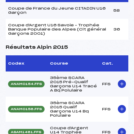
Coupe de France du Jeune CITADIN U16
58
Garçon
Coupe d'Argent U16 Savoie – Trophée
Banque Populaire des Alpes (Clt général
36
Garçons 2001)
Résultats Alpin 2015
Codex
Course
Cat.
35ème SCARA
2015 Pré-Qualif
FFS
ANAM0154.FFS
Garçons U14 Tracé
A Bq Polulaire
35ème SCARA
2015 Qualif
FFS
ANAM0156.FFS
Garçons U14 Bq
Polulaire
Coupe d'Argent
U14 Trophée
FFS
ASAM1461.FFS