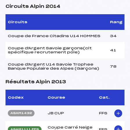
Circuits Alpin 2014
Circuits
Rang
Coupe de France Citadins U14 HOMMES
34
Coupe d'Argent Savoie garçons(clt
41
spécifique recrutement pole)
Coupe d'Argent U14 Savoie Trophee
78
Banque Populaire des Alpes (Garçons)
Résultats Alpin 2013
Codex
Course
Cat.
JB CUP
FFS
ASAM1432
Coupe Carré Neige
FFS
ASAM1111.FFS