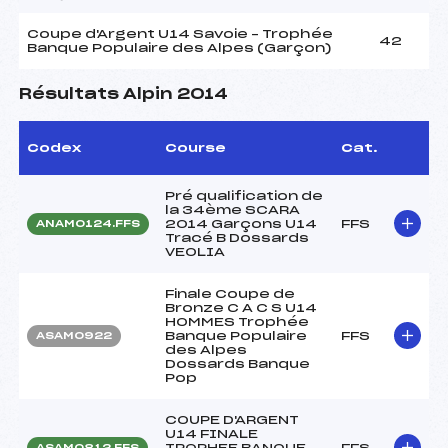
Coupe d'Argent U14 Savoie – Trophée
42
Banque Populaire des Alpes (Garçon)
Résultats Alpin 2014
Codex
Course
Cat.
Pré qualification de
la 34ème SCARA
2014 Garçons U14
FFS
ANAM0124.FFS
Tracé B Dossards
VEOLIA
Finale Coupe de
Bronze C A C S U14
HOMMES Trophée
Banque Populaire
FFS
ASAM0922
des Alpes
Dossards Banque
Pop
COUPE D'ARGENT
U14 FINALE
TROPHEE BANQUE
FFS
ASAM0812.FFS