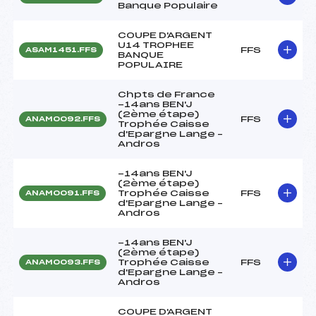
Banque Populaire
COUPE D'ARGENT
U14 TROPHEE
FFS
ASAM1451.FFS
BANQUE
POPULAIRE
Chpts de France
-14ans BEN'J
(2ème étape)
FFS
ANAM0092.FFS
Trophée Caisse
d'Epargne Lange –
Andros
-14ans BEN'J
(2ème étape)
Trophée Caisse
FFS
ANAM0091.FFS
d'Epargne Lange –
Andros
-14ans BEN'J
(2ème étape)
Trophée Caisse
FFS
ANAM0093.FFS
d'Epargne Lange –
Andros
COUPE D'ARGENT