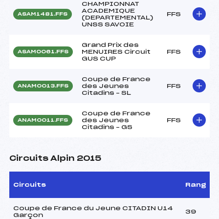
CHAMPIONNAT
ACADEMIQUE
FFS
ASAM1481.FFS
(DEPARTEMENTAL)
UNSS SAVOIE
Grand Prix des
MENUIRES Circuit
FFS
ASAM0061.FFS
GUS CUP
Coupe de France
des Jeunes
FFS
ANAM0013.FFS
Citadins – SL
Coupe de France
des Jeunes
FFS
ANAM0011.FFS
Citadins – GS
Circuits Alpin 2015
Circuits
Rang
Coupe de France du Jeune CITADIN U14
39
Garçon