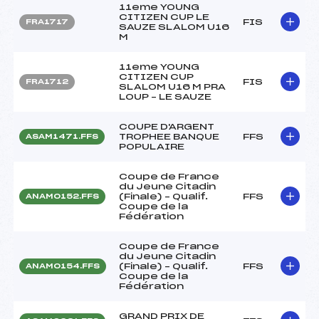
11eme YOUNG
CITIZEN CUP LE
FIS
FRA1717
SAUZE SLALOM U16
M
11eme YOUNG
CITIZEN CUP
FIS
FRA1712
SLALOM U16 M PRA
LOUP – LE SAUZE
COUPE D'ARGENT
TROPHEE BANQUE
FFS
ASAM1471.FFS
POPULAIRE
Coupe de France
du Jeune Citadin
(Finale) – Qualif.
FFS
ANAM0152.FFS
Coupe de la
Fédération
Coupe de France
du Jeune Citadin
(Finale) – Qualif.
FFS
ANAM0154.FFS
Coupe de la
Fédération
GRAND PRIX DE