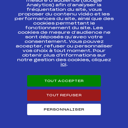
mesure d’audience (Google
Analytics) afin d’analyser la
Championnat
fréquentation du site, vous
Départemental de
FFS
ASAM1521
proposer du contenu vidéo et les
ski UNSS (Collèges)
performances du site, ainsi que des
cookies permettant le
fonctionnement du site. Les
Résultats Alpin 2012
cookies de mesure d’audience ne
sont déposés qu’avec votre
consentement. Vous pouvez
Codex
Course
Cat.
accepter, refuser ou personnaliser
vos choix à tout moment. Pour
obtenir plus d'informations sur
Finale COUPE DE
notre gestion des cookies, cliquez
BRONZE Combe de
ici
.
Savoie Trophée
FFS
ASAM1301.FFS
Banque Populaire
des Alpes
TOUT ACCEPTER
District
FFS
ADAM0341.FFS
BELLEDONNE 3
TOUT REFUSER
Coupe de Bronze
BEN/POU Combe de
FFS
ASAM0691.FFS
PERSONNALISER
savoie
Coupe de Bronze
FFS
ASAM0661.FFS
POU Tarentaise