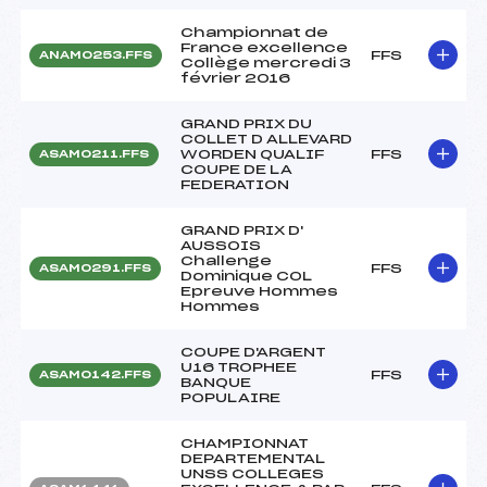
Championnat de
France excellence
FFS
ANAM0253.FFS
Collège mercredi 3
février 2016
GRAND PRIX DU
COLLET D ALLEVARD
WORDEN QUALIF
FFS
ASAM0211.FFS
COUPE DE LA
FEDERATION
GRAND PRIX D'
AUSSOIS
Challenge
FFS
ASAM0291.FFS
Dominique COL
Epreuve Hommes
Hommes
COUPE D'ARGENT
U16 TROPHEE
FFS
ASAM0142.FFS
BANQUE
POPULAIRE
CHAMPIONNAT
DEPARTEMENTAL
UNSS COLLEGES