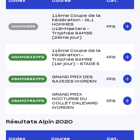
Codex
Course
Cat.
11ème Coupe de la
Fédération – SL1
HOMMES
FFS
ANAM0256
U18>Masters –
Trophée SAMSE
(2éme jour)
11ème Coupe de la
Fédération –
FFS
ANAM0243.FFS
Trophée SAMSE
(1er jour) – STADE E
GRAND PRIX DES
FFS
ASAM0882.FFS
SAISIES WORDEN
GRAND PRIX
NOCTURNE DU
FFS
ASAM0762.FFS
COLLET D'ALEVARD
WORDEN
Résultats Alpin 2020
Codex
Course
Cat.