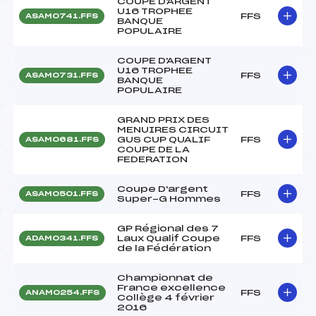
COUPE D'ARGENT
U16 TROPHEE
FFS
ASAM0741.FFS
BANQUE
POPULAIRE
COUPE D'ARGENT
U16 TROPHEE
FFS
ASAM0731.FFS
BANQUE
POPULAIRE
GRAND PRIX DES
MENUIRES CIRCUIT
GUS CUP QUALIF
FFS
ASAM0681.FFS
COUPE DE LA
FEDERATION
Coupe D'argent
FFS
ASAM0501.FFS
Super-G Hommes
GP Régional des 7
Laux Qualif Coupe
FFS
ADAM0341.FFS
de la Fédération
Championnat de
France excellence
FFS
ANAM0254.FFS
Collège 4 février
2016