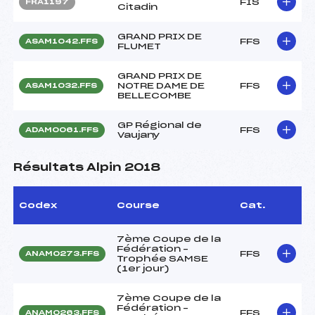
FIS
FRA1197
Citadin
GRAND PRIX DE
FFS
ASAM1042.FFS
FLUMET
GRAND PRIX DE
NOTRE DAME DE
FFS
ASAM1032.FFS
BELLECOMBE
GP Régional de
FFS
ADAM0061.FFS
Vaujany
Résultats Alpin 2018
Codex
Course
Cat.
7ème Coupe de la
Fédération –
FFS
ANAM0273.FFS
Trophée SAMSE
(1er jour)
7ème Coupe de la
Fédération –
FFS
ANAM0263.FFS