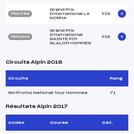
Grand Prix
International LA
FIS
FRA1782
NORMA
Grand Prix
International
FIS
FRA1540
SAINTE FOY
SLALOM HOMMES
Circuits Alpin 2018
Circuits
Rang
Ski Promo National Tour Hommes
71
Résultats Alpin 2017
Codex
Course
Cat.