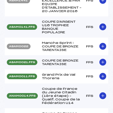
EXCELLENCE & PAR
FFS
ASAM1441
EQUIPE
D'ETABLISSEMENT –
20 JANVIER 2016
COUPE D'ARGENT
U16 TROPHEE
FFS
ASAM0141.FFS
BANQUE
POPULAIRE
Manche Sprint :
COUPE DE BRONZE
FFS
ASAM0022
TARENTAISE
COUPE DE BRONZE
FFS
ASAM0021.FFS
TARENTAISE
Grand Prix de Val
FFS
ASAM0011.FFS
Thorens
Coupe de France
du Jeune Citadin
(1ère étape) –
FFS
ANAM0014.FFS
Qualif. Coupe de la
Fédération U14