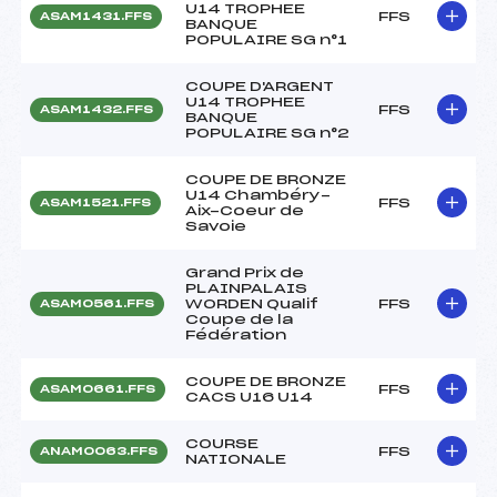
U14 TROPHEE
FFS
ASAM1431.FFS
BANQUE
POPULAIRE SG n°1
COUPE D'ARGENT
U14 TROPHEE
FFS
ASAM1432.FFS
BANQUE
POPULAIRE SG n°2
COUPE DE BRONZE
U14 Chambéry-
FFS
ASAM1521.FFS
Aix-Coeur de
Savoie
Grand Prix de
PLAINPALAIS
WORDEN Qualif
FFS
ASAM0561.FFS
Coupe de la
Fédération
COUPE DE BRONZE
FFS
ASAM0661.FFS
CACS U16 U14
COURSE
FFS
ANAM0063.FFS
NATIONALE