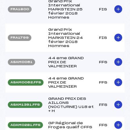
Grand Prix
International
MARKSTEIN 25
FIS
FRA1800
février 2018
Hommes
Grand Prix
International
MARKSTEIN 24
FIS
FRA1799
février 2018
Hommes
44 eme GRAND
PRIX DE
FFS
ASAM0061
VALMEINIER
44 eme GRAND
PRIX DE
FFS
ASAM0062.FFS
VALMEINIER
GRAND PRIX DES
AILLONS
FFS
ASAM1391.FFS
(NOCTURNE) U18 et
+ H
GP Régional de
FFS
ADAM0281.FFS
Froges qualif CFFS