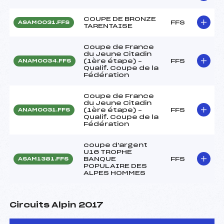
COUPE DE BRONZE
FFS
ASAM0031.FFS
TARENTAISE
Coupe de France
du Jeune Citadin
(1ère étape) –
FFS
ANAM0034.FFS
Qualif. Coupe de la
Fédération
Coupe de France
du Jeune Citadin
(1ère étape) –
FFS
ANAM0031.FFS
Qualif. Coupe de la
Fédération
coupe d'argent
U16 TROPHE
BANQUE
FFS
ASAM1381.FFS
POPULAIRE DES
ALPES HOMMES
Circuits Alpin 2017