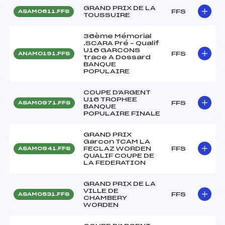
GRAND PRIX DE LA
FFS
ASAM0611.FFS
TOUSSUIRE
36ème Mémorial
.SCARA Pré – Qualif
U16 GARCONS
FFS
ANAM0191.FFS
trace A Dossard
BANQUE
POPULAIRE
COUPE D'ARGENT
U16 TROPHEE
FFS
ASAM0971.FFS
BANQUE
POPULAIRE FINALE
GRAND PRIX
Garcon TCAM LA
FECLAZ WORDEN
FFS
ASAM0941.FFS
QUALIF COUPE DE
LA FEDERATION
GRAND PRIX DE LA
VILLE DE
FFS
ASAM0531.FFS
CHAMBERY
WORDEN