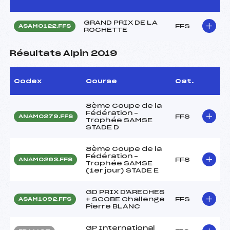
GRAND PRIX DE LA
FFS
ASAM0122.FFS
ROCHETTE
Résultats Alpin 2019
Codex
Course
Cat.
8ème Coupe de la
Fédération –
FFS
ANAM0279.FFS
Trophée SAMSE
STADE D
8ème Coupe de la
Fédération –
FFS
ANAM0263.FFS
Trophée SAMSE
(1er jour) STADE E
GD PRIX D'ARECHES
+ SCOBE Challenge
FFS
ASAM1092.FFS
Pierre BLANC
GP International