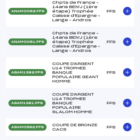
Chpts de France –
14ans BEN'J (1ère
étape) Trophée
FFS
ANAM0062.FFS
Caisse d'Epargne –
Lange – Andros
Chpts de France –
14ans BEN'J (1ère
étape) Trophée
FFS
ANAM0061.FFS
Caisse d'Epargne –
Lange – Andros
COUPE D'ARGENT
U14 TROPHEE
BANQUE
FFS
ASAM1382.FFS
POPULAIRE GEANT
HOMME
COUPE D'ARGENT
U14 TROPHEE
BANQUE
FFS
ASAM1381.FFS
POPULAIRE
SLALOM HOMME
COUPE DE BRONZE
FFS
ASAM0582.FFS
CACS