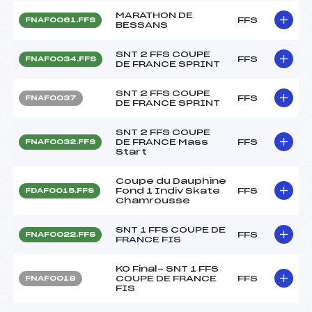
MARATHON DE
FFS
FNAF0061.FFS
BESSANS
SNT 2 FFS COUPE
FFS
FNAF0034.FFS
DE FRANCE SPRINT
SNT 2 FFS COUPE
FFS
FNAF0037
DE FRANCE SPRINT
SNT 2 FFS COUPE
DE FRANCE Mass
FFS
FNAF0032.FFS
Start
Coupe du Dauphine
Fond 1 Indiv Skate
FFS
FDAF0015.FFS
Chamrousse
SNT 1 FFS COUPE DE
FFS
FNAF0022.FFS
FRANCE FIS
KO Final- SNT 1 FFS
COUPE DE FRANCE
FFS
FNAF0018
FIS