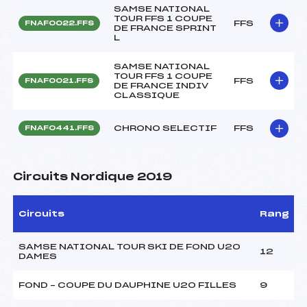
SAMSE NATIONAL
TOUR FFS 1 COUPE
FFS
FNAF0022.FFS
DE FRANCE SPRINT
L
SAMSE NATIONAL
TOUR FFS 1 COUPE
FFS
FNAF0021.FFS
DE FRANCE INDIV
CLASSIQUE
CHRONO SELECTIF
FFS
FNAF0441.FFS
Circuits Nordique 2019
Circuits
Rang
SAMSE NATIONAL TOUR SKI DE FOND U20
12
DAMES
FOND – COUPE DU DAUPHINE U20 FILLES
9