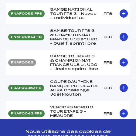
SAMSE NATIONAL
TOUR FFS 3 – Naves
FFS
FNAF0065.FFS
– Individuel CL
SAMSE TOUR FFS 3
& CHAMPIONNAT
FFS
FNAF0061.FFS
FRANCE U18 et U20
– Qualif. sprint libre
SAMSE TOUR FFS 3
& CHAMPIONNAT
FFS
FNAF0062
FRANCE U18 et U20
– Finales sprint libre
COUPE DAUPHINE
BANQUE POPULAIRE
FFS
FDAF0035.FFS
AURA Challenge
Joël Mouton
VERCORS NORDIC
TOUR ETAPE 3 –
FFS
FNAF0043.FFS
MEAUDRE
POURSUITE
Nous utilisons des cookies de
VERCORS NORDIC