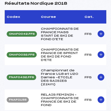
Résultats Nordique 2018
Codex
Course
Cat.
CHAMPIONNATS DE
FRANCE MASS
FFS
ONAF0042.FFS
START DE SKI DE
FOND D'ETE
CHAMPIONNATS DE
FRANCE DE SPRINT
FFS
ONAF0032.FFS
DE SKI DE FOND
D'ETE
Championnat de
France U18 et U20
Dames -ETOILE
FFS
FNAF0432.FFS
DES SAISIES
(21km)
RELAIS FEMININ –
CHAMPIONNATS DE
FFS
FNAF0155
FRANCE DE SKI DE
FOND