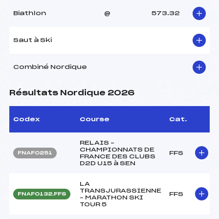
Biathlon
@
573.32
Saut à Ski
Combiné Nordique
Résultats Nordique 2026
Codex
Course
Cat.
RELAIS –
CHAMPIONNATS DE
FFS
FNAF0251
FRANCE DES CLUBS
D2D U15 à SEN
LA
TRANSJURASSIENNE
FFS
FNAF0132.FFS
– MARATHON SKI
TOUR 5