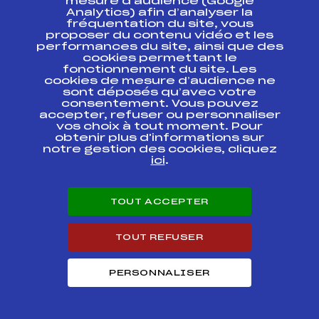
mesure d’audience (Google
TOUR ETAPE 2
FFS
FNAF0041.FFS
AUTRANS MASS
Analytics) afin d’analyser la
START
fréquentation du site, vous
proposer du contenu vidéo et les
performances du site, ainsi que des
VERCORS NORDIC
cookies permettant le
TOUR SNT FFS2
FFS
FNAF0033
fonctionnement du site. Les
FINALES
cookies de mesure d’audience ne
sont déposés qu’avec votre
VERCORS NORDIC
consentement. Vous pouvez
FFS
FNAF0031.FFS
TOUR SNT FFS2
accepter, refuser ou personnaliser
vos choix à tout moment. Pour
obtenir plus d'informations sur
GRAND PRIX DE
FFS
FDAF0015.FFS
notre gestion des cookies, cliquez
L'OISANS
ici
.
Samse National
FFS
FNAF0016
Tour
TOUT ACCEPTER
Samse National
FFS
FNAF0015.FFS
Tour
TOUT REFUSER
Samse National
FFS
FNAF0013.FFS
Tour
PERSONNALISER
Samse National
FFS
FNAF0011.FFS
Tour