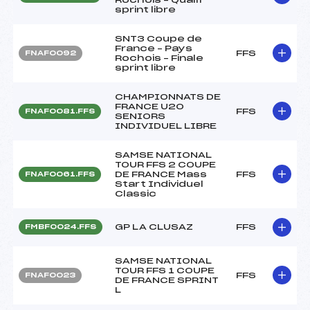
sprint libre
SNT3 Coupe de
France – Pays
FFS
FNAF0092
Rochois – Finale
sprint libre
CHAMPIONNATS DE
FRANCE U20
FFS
FNAF0081.FFS
SENIORS
INDIVIDUEL LIBRE
SAMSE NATIONAL
TOUR FFS 2 COUPE
DE FRANCE Mass
FFS
FNAF0061.FFS
Start Individuel
Classic
GP LA CLUSAZ
FFS
FMBF0024.FFS
SAMSE NATIONAL
TOUR FFS 1 COUPE
FFS
FNAF0023
DE FRANCE SPRINT
L