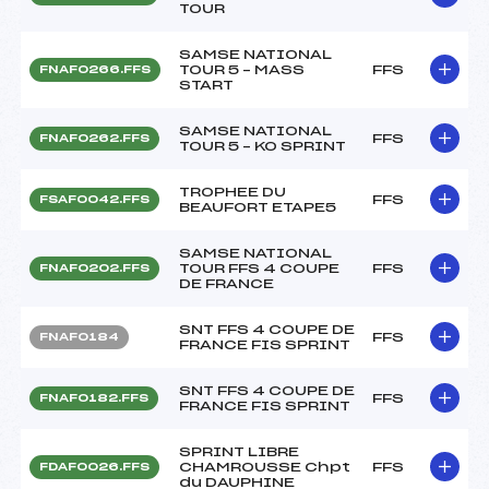
TOUR
SAMSE NATIONAL
TOUR 5 – MASS
FFS
FNAF0266.FFS
START
SAMSE NATIONAL
FFS
FNAF0262.FFS
TOUR 5 – KO SPRINT
TROPHEE DU
FFS
FSAF0042.FFS
BEAUFORT ETAPE5
SAMSE NATIONAL
TOUR FFS 4 COUPE
FFS
FNAF0202.FFS
DE FRANCE
SNT FFS 4 COUPE DE
FFS
FNAF0184
FRANCE FIS SPRINT
SNT FFS 4 COUPE DE
FFS
FNAF0182.FFS
FRANCE FIS SPRINT
SPRINT LIBRE
CHAMROUSSE Chpt
FFS
FDAF0026.FFS
du DAUPHINE