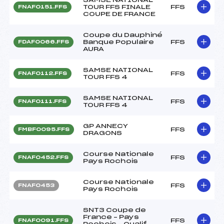
TOUR FFS FINALE
FFS
FNAF0151.FFS
COUPE DE FRANCE
Coupe du Dauphiné
Banque Populaire
FFS
FDAF0066.FFS
AURA
SAMSE NATIONAL
FFS
FNAF0112.FFS
TOUR FFS 4
SAMSE NATIONAL
FFS
FNAF0111.FFS
TOUR FFS 4
GP ANNECY
FFS
FMBF0095.FFS
DRAGONS
Course Nationale
FFS
FNAF0452.FFS
Pays Rochois
Course Nationale
FFS
FNAF0453
Pays Rochois
SNT3 Coupe de
France – Pays
FFS
FNAF0091.FFS
Rochois – Qualif