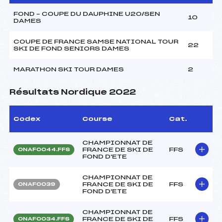
FOND – COUPE DU DAUPHINE U20/SEN
10
DAMES
COUPE DE FRANCE SAMSE NATIONAL TOUR
22
SKI DE FOND SENIORS DAMES
MARATHON SKI TOUR DAMES
2
Résultats Nordique 2022
Codex
Course
Cat.
CHAMPIONNAT DE
FRANCE DE SKI DE
FFS
ONAF0044.FFS
FOND D'ETE
CHAMPIONNAT DE
FRANCE DE SKI DE
FFS
ONAF0039
FOND D'ETE
CHAMPIONNAT DE
FRANCE DE SKI DE
FFS
ONAF0034.FFS