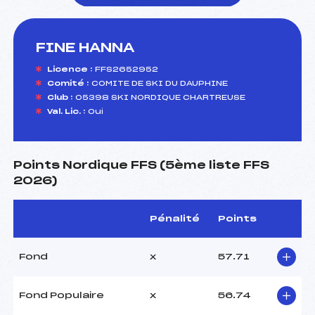
FINE HANNA
foi(s) le ski
Licence :
FFS2652952
Comité :
COMITE DE SKI DU DAUPHINE
Club :
05398 SKI NORDIQUE CHARTREUSE
Val. Lic. :
Oui
Points Nordique FFS (5ème liste FFS
2026)
Pénalité
Points
Fond
x
57.71
Fond Populaire
x
56.74