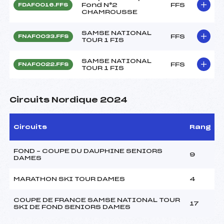
Fond N°2
FFS
FDAF0016.FFS
CHAMROUSSE
SAMSE NATIONAL
FFS
FNAF0033.FFS
TOUR 1 FIS
SAMSE NATIONAL
FFS
FNAF0022.FFS
TOUR 1 FIS
Circuits Nordique 2024
Circuits
Rang
FOND – COUPE DU DAUPHINE SENIORS
9
DAMES
MARATHON SKI TOUR DAMES
4
COUPE DE FRANCE SAMSE NATIONAL TOUR
17
SKI DE FOND SENIORS DAMES