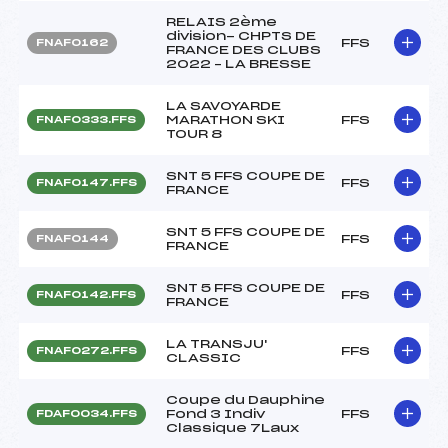
RELAIS 2ème
division- CHPTS DE
FFS
FNAF0162
FRANCE DES CLUBS
2022 – LA BRESSE
LA SAVOYARDE
MARATHON SKI
FFS
FNAF0333.FFS
TOUR 8
SNT 5 FFS COUPE DE
FFS
FNAF0147.FFS
FRANCE
SNT 5 FFS COUPE DE
FFS
FNAF0144
FRANCE
SNT 5 FFS COUPE DE
FFS
FNAF0142.FFS
FRANCE
LA TRANSJU'
FFS
FNAF0272.FFS
CLASSIC
Coupe du Dauphine
Fond 3 Indiv
FFS
FDAF0034.FFS
Classique 7Laux