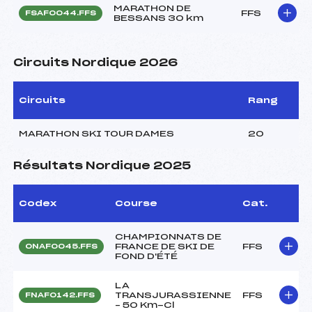
MARATHON DE
FFS
FSAF0044.FFS
BESSANS 30 km
Circuits Nordique 2026
Circuits
Rang
MARATHON SKI TOUR DAMES
20
Résultats Nordique 2025
Codex
Course
Cat.
CHAMPIONNATS DE
FRANCE DE SKI DE
FFS
ONAF0045.FFS
FOND D'ÉTÉ
LA
TRANSJURASSIENNE
FFS
FNAF0142.FFS
– 50 Km-Cl