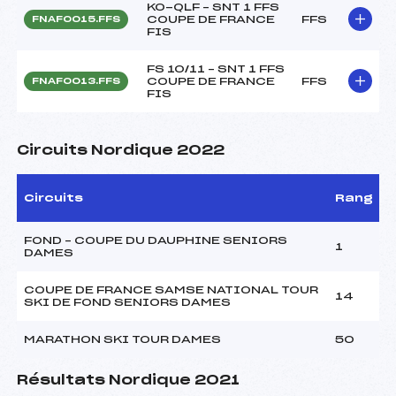
KO-QLF – SNT 1 FFS
COUPE DE FRANCE
FFS
FNAF0015.FFS
FIS
FS 10/11 – SNT 1 FFS
COUPE DE FRANCE
FFS
FNAF0013.FFS
FIS
Circuits Nordique 2022
Circuits
Rang
FOND – COUPE DU DAUPHINE SENIORS
1
DAMES
COUPE DE FRANCE SAMSE NATIONAL TOUR
14
SKI DE FOND SENIORS DAMES
MARATHON SKI TOUR DAMES
50
Résultats Nordique 2021