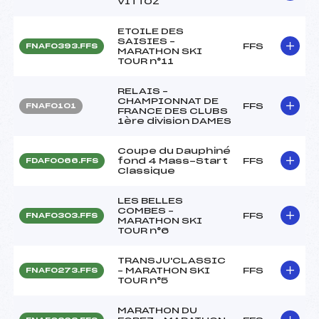
VITTOZ
ETOILE DES
SAISIES –
FFS
FNAF0393.FFS
MARATHON SKI
TOUR n°11
RELAIS –
CHAMPIONNAT DE
FFS
FNAF0101
FRANCE DES CLUBS
1ère division DAMES
Coupe du Dauphiné
fond 4 Mass-Start
FFS
FDAF0066.FFS
Classique
LES BELLES
COMBES –
FFS
FNAF0303.FFS
MARATHON SKI
TOUR n°6
TRANSJU'CLASSIC
– MARATHON SKI
FFS
FNAF0273.FFS
TOUR n°5
MARATHON DU