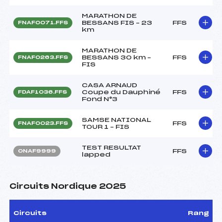
MARATHON DE
BESSANS FIS – 23
FFS
FNAF0071.FFS
km
MARATHON DE
BESSANS 30 km –
FFS
FNAF0263.FFS
FIS
CASA ARNAUD
Coupe du Dauphiné
FFS
FDAF1036.FFS
Fond N°3
SAMSE NATIONAL
FFS
FNAF0023.FFS
TOUR 1 – FIS
TEST RESULTAT
FFS
ONAF9999
lapped
Circuits Nordique 2025
Circuits
Rang