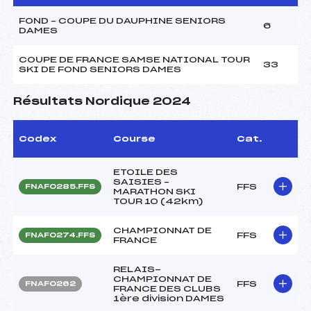
FOND – COUPE DU DAUPHINE SENIORS
6
DAMES
COUPE DE FRANCE SAMSE NATIONAL TOUR
33
SKI DE FOND SENIORS DAMES
Résultats Nordique 2024
Codex
Course
Cat.
ETOILE DES
SAISIES –
FFS
FNAF0285.FFS
MARATHON SKI
TOUR 10 (42km)
CHAMPIONNAT DE
FFS
FNAF0274.FFS
FRANCE
RELAIS-
CHAMPIONNAT DE
FFS
FNAF0262
FRANCE DES CLUBS
1ère division DAMES