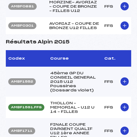
MORZINE- AVORIAZ
– COUPE DE BRONZE
FFS
AMBF0881
– FILLES U12
AVORIAZ – COUPE DE
FFS
AMBF0301
BRONZE U12 FILLES
Résultats Alpin 2015
Codex
Course
Cat.
45ème GP DU
CONSEIL GENERAL
2015 U12
FFS
AMBF1552
Poussines
(Dossards violet)
THOLLON –
MEMORIAL – U12 U
FFS
AMBF1591.FFS
14 – FILLES
FINALE COUPE
D'ARGENT QUALIF
FFS
AMBF1711
U12 1ère ANNEE