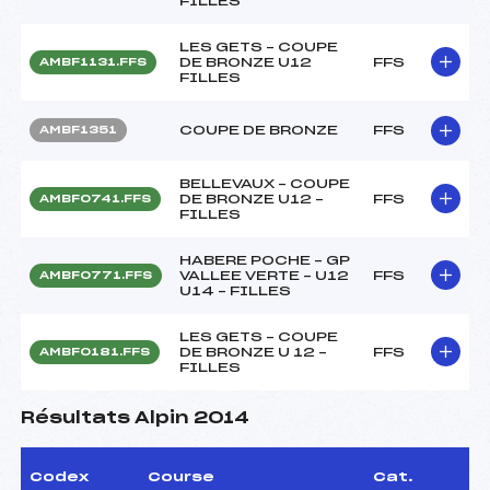
FILLES
LES GETS – COUPE
DE BRONZE U12
FFS
AMBF1131.FFS
FILLES
COUPE DE BRONZE
FFS
AMBF1351
BELLEVAUX – COUPE
DE BRONZE U12 –
FFS
AMBF0741.FFS
FILLES
HABERE POCHE – GP
VALLEE VERTE – U12
FFS
AMBF0771.FFS
U14 – FILLES
LES GETS – COUPE
DE BRONZE U 12 –
FFS
AMBF0181.FFS
FILLES
Résultats Alpin 2014
Codex
Course
Cat.