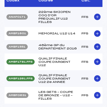
Codex
Course
Cat.
22ème SKIOPEN
COQ D'OR
FFS
ANAF0171
PREQUALIF U12
FILLES
MEMORIAL U12 U14
FFS
AMBF1601
46ème GP du
FFS
AMBF1551
DEPARTEMENT 2016
QUALIF FINALE
COUPE D'ARGENT
FFS
AMBF1781.FFS
U12
QUALIF FINALE
COUPE D'ARGENT
FFS
AMBF1261.FFS
U12 2e ANNEE
LES GETS – COUPE
DE BRONZE – U12 –
FFS
AMBF0631
FILLES