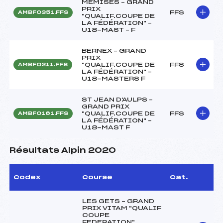
MEMISES – GRAND
PRIX
FFS
AMBF0351.FFS
"QUALIF.COUPE DE
LA FÉDÉRATION" –
U18-MAST – F
BERNEX – GRAND
PRIX
"QUALIF.COUPE DE
FFS
AMBF0211.FFS
LA FÉDÉRATION" –
U18-MASTERS F
ST JEAN D'AULPS –
GRAND PRIX
"QUALIF.COUPE DE
FFS
AMBF0161.FFS
LA FÉDÉRATION" –
U18-MAST F
Résultats Alpin 2020
Codex
Course
Cat.
LES GETS – GRAND
PRIX VITAM "QUALIF
COUPE
FEDERATION"