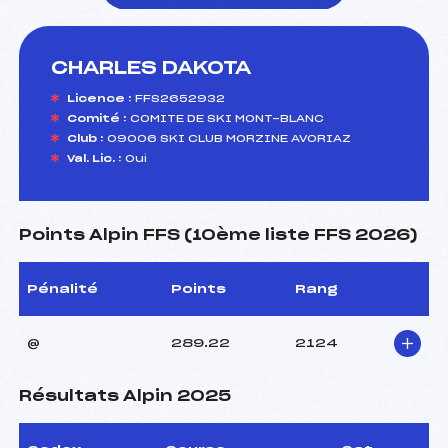
CHARLES DAKOTA
foi(s) le ski
Licence :
FFS2652932
Comité :
COMITE DE SKI MONT-BLANC
Club :
09006 SKI CLUB MORZINE AVORIAZ
Val. Lic. :
Oui
Points Alpin FFS (10ème liste FFS 2026)
Pénalité
Points
Rang
@
289.22
2124
Résultats Alpin 2025