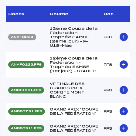
Codex
Course
Cat.
12ème Coupe de la
Fédération –
Trophée SAMSE
FFS
ANAF0236
(2eme jour) – F-
U18-Mas
12ème Coupe de la
Fédération –
FFS
ANAF0223.FFS
Trophée SAMSE
(1er jour) – STADE D
VF FINALE DES
GRANDS PRIX
FFS
AMBF1501.FFS
COMITE MONT
BLANC
GRAND PRIX "COUPE
FFS
AMBF0791.FFS
DE LA FÉDÉRATION"
GRAND PRIX "COUPE
FFS
AMBF0911.FFS
DE LA FÉDÉRATION"