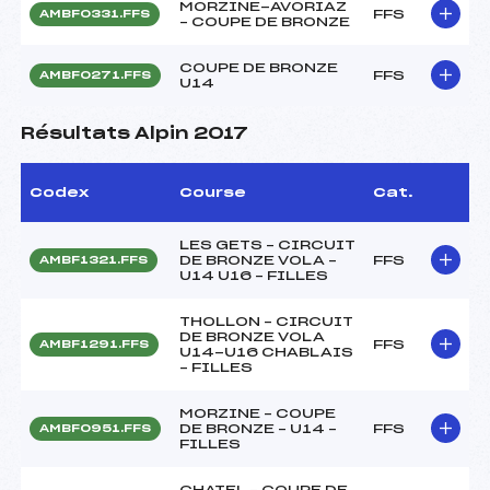
MORZINE-AVORIAZ
FFS
AMBF0331.FFS
– COUPE DE BRONZE
COUPE DE BRONZE
FFS
AMBF0271.FFS
U14
Résultats Alpin 2017
Codex
Course
Cat.
LES GETS – CIRCUIT
DE BRONZE VOLA –
FFS
AMBF1321.FFS
U14 U16 – FILLES
THOLLON – CIRCUIT
DE BRONZE VOLA
FFS
AMBF1291.FFS
U14-U16 CHABLAIS
– FILLES
MORZINE – COUPE
DE BRONZE – U14 –
FFS
AMBF0951.FFS
FILLES
CHATEL – COUPE DE