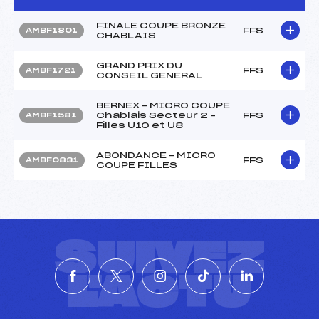
FINALE COUPE BRONZE
FFS
AMBF1801
CHABLAIS
GRAND PRIX DU
FFS
AMBF1721
CONSEIL GENERAL
BERNEX – MICRO COUPE
Chablais Secteur 2 –
FFS
AMBF1581
Filles U10 et U8
ABONDANCE – MICRO
FFS
AMBF0831
COUPE FILLES
SUIVEZ
L'ACTU