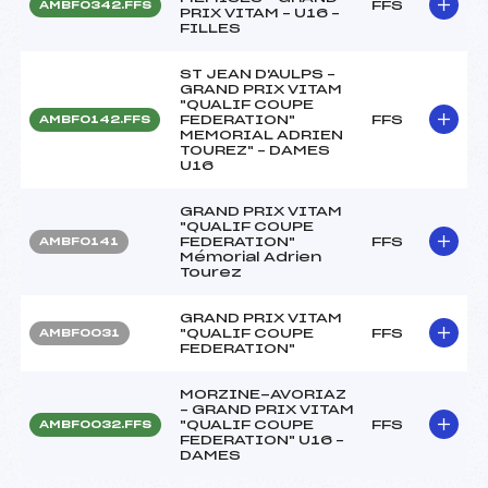
FFS
AMBF0342.FFS
PRIX VITAM – U16 –
FILLES
ST JEAN D'AULPS –
GRAND PRIX VITAM
"QUALIF COUPE
FEDERATION"
FFS
AMBF0142.FFS
MEMORIAL ADRIEN
TOUREZ" – DAMES
U16
GRAND PRIX VITAM
"QUALIF COUPE
FEDERATION"
FFS
AMBF0141
Mémorial Adrien
Tourez
GRAND PRIX VITAM
"QUALIF COUPE
FFS
AMBF0031
FEDERATION"
MORZINE-AVORIAZ
– GRAND PRIX VITAM
"QUALIF COUPE
FFS
AMBF0032.FFS
FEDERATION" U16 –
DAMES