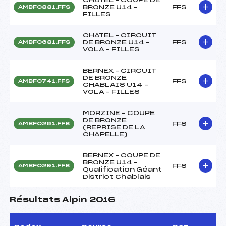
BRONZE U14 –
FFS
AMBF0881.FFS
FILLES
CHATEL – CIRCUIT
DE BRONZE U14 –
FFS
AMBF0681.FFS
VOLA – FILLES
BERNEX – CIRCUIT
DE BRONZE
FFS
AMBF0741.FFS
CHABLAIS U14 –
VOLA – FILLES
MORZINE – COUPE
DE BRONZE
FFS
AMBF0261.FFS
(REPRISE DE LA
CHAPELLE)
BERNEX – COUPE DE
BRONZE U14 –
FFS
AMBF0291.FFS
Qualification Géant
District Chablais
Résultats Alpin 2016