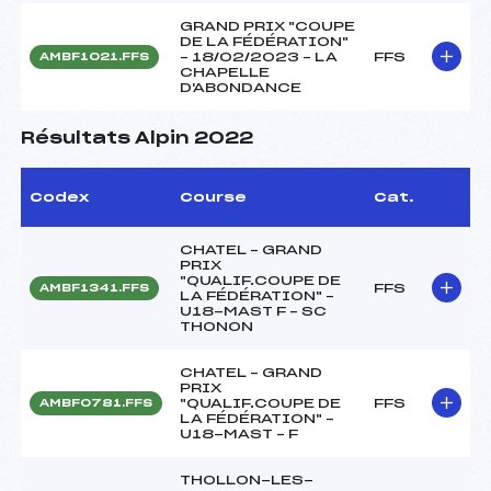
GRAND PRIX "COUPE
DE LA FÉDÉRATION"
– 18/02/2023 – LA
FFS
AMBF1021.FFS
CHAPELLE
D'ABONDANCE
Résultats Alpin 2022
Codex
Course
Cat.
CHATEL – GRAND
PRIX
"QUALIF.COUPE DE
FFS
AMBF1341.FFS
LA FÉDÉRATION" –
U18-MAST F – SC
THONON
CHATEL – GRAND
PRIX
"QUALIF.COUPE DE
FFS
AMBF0781.FFS
LA FÉDÉRATION" –
U18-MAST – F
THOLLON-LES-