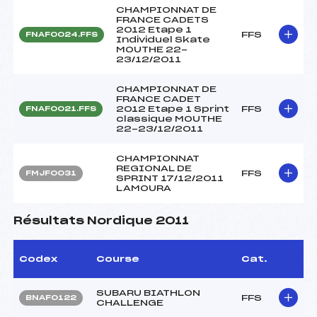
CHAMPIONNAT DE
FRANCE CADETS
2012 Etape 1
FFS
FNAF0024.FFS
Individuel Skate
MOUTHE 22-
23/12/2011
CHAMPIONNAT DE
FRANCE CADET
2012 Etape 1 Sprint
FFS
FNAF0021.FFS
classique MOUTHE
22-23/12/2011
CHAMPIONNAT
REGIONAL DE
FFS
FMJF0031
SPRINT 17/12/2011
LAMOURA
Résultats Nordique 2011
Codex
Course
Cat.
SUBARU BIATHLON
FFS
BNAF0122
CHALLENGE