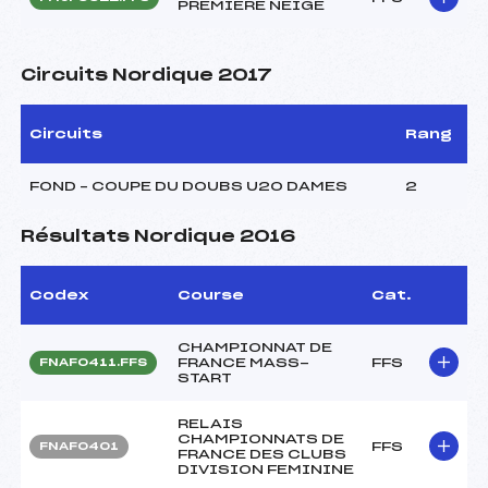
PREMIERE NEIGE
Circuits Nordique 2017
Circuits
Rang
FOND – COUPE DU DOUBS U20 DAMES
2
Résultats Nordique 2016
Codex
Course
Cat.
CHAMPIONNAT DE
FRANCE MASS-
FFS
FNAF0411.FFS
START
RELAIS
CHAMPIONNATS DE
FFS
FNAF0401
FRANCE DES CLUBS
DIVISION FEMININE