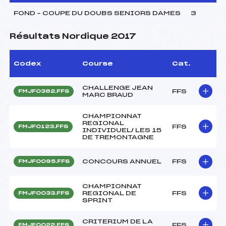
FOND – COUPE DU DOUBS SENIORS DAMES
3
Résultats Nordique 2017
Codex
Course
Cat.
CHALLENGE JEAN
FFS
FMJF0362.FFS
MARC BRAUD
CHAMPIONNAT
REGIONAL
FFS
FMJF0123.FFS
INDIVIDUEL/ LES 15
DE TREMONTAGNE
CONCOURS ANNUEL
FFS
FMJF0095.FFS
CHAMPIONNAT
REGIONAL DE
FFS
FMJF0033.FFS
SPRINT
CRITERIUM DE LA
FFS
FMJF0022.FFS