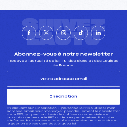
SUIVEZ
L'ACTU
Abonnez-vous à notre newsletter
Recevez l’actualité de la FFS, des clubs et des Équipes
de France.
Inscription
En cliquant sur « inscription », j’autorise la FFS à utiliser mon
adresse email pour m’envoyer périodiquement la newsletter
de la FFS, qui peut contenir des offres commerciales et
promotionnelles de la FFS ou de ses partenaires. Pour plus
d’informations sur les modalités d’exercice de vos droits et
la gestion de vos données, cliquez
ici