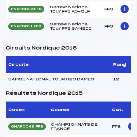
Samse National
FFS
FNAF0012.FFS
Tour FFS KO-QLF
Samse National
FFS
FNAF0011.FFS
Tour FFS SAMEDI
Circuits Nordique 2016
Circuits
Rang
SAMSE NATIONAL TOUR U20 DAMES
12
Résultats Nordique 2015
Codex
Course
Cat.
CHAMPIONNATS DE
FFS
ONAF0046.FFS
FRANCE