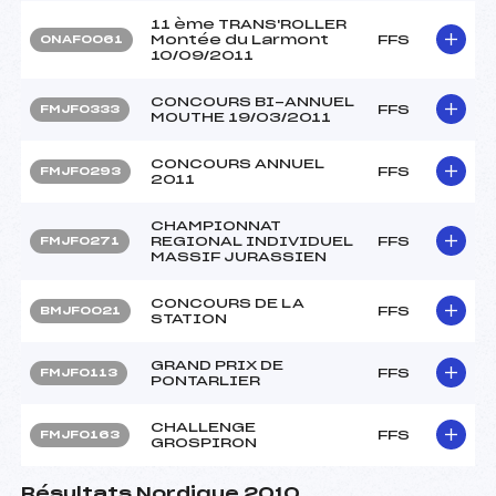
11 ème TRANS'ROLLER
Montée du Larmont
FFS
ONAF0061
10/09/2011
CONCOURS BI-ANNUEL
FFS
FMJF0333
MOUTHE 19/03/2011
CONCOURS ANNUEL
FFS
FMJF0293
2011
CHAMPIONNAT
REGIONAL INDIVIDUEL
FFS
FMJF0271
MASSIF JURASSIEN
CONCOURS DE LA
FFS
BMJF0021
STATION
GRAND PRIX DE
FFS
FMJF0113
PONTARLIER
CHALLENGE
FFS
FMJF0163
GROSPIRON
Résultats Nordique 2010