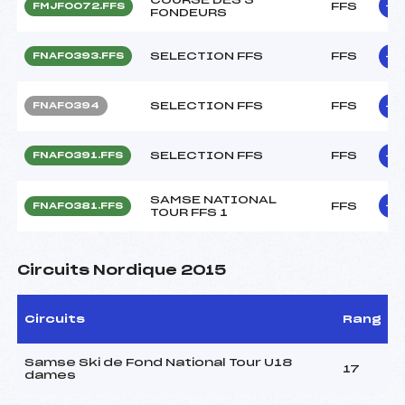
FFS
FMJF0072.FFS
FONDEURS
SELECTION FFS
FFS
FNAF0393.FFS
SELECTION FFS
FFS
FNAF0394
SELECTION FFS
FFS
FNAF0391.FFS
SAMSE NATIONAL
FFS
FNAF0381.FFS
TOUR FFS 1
Circuits Nordique 2015
Circuits
Rang
Samse Ski de Fond National Tour U18
17
dames