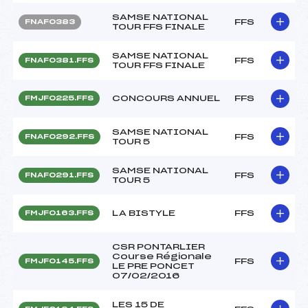
SAMSE NATIONAL
FFS
FNAF0383
TOUR FFS FINALE
SAMSE NATIONAL
FFS
FNAF0381.FFS
TOUR FFS FINALE
CONCOURS ANNUEL
FFS
FMJF0225.FFS
SAMSE NATIONAL
FFS
FNAF0292.FFS
TOUR 5
SAMSE NATIONAL
FFS
FNAF0291.FFS
TOUR 5
LA BISTYLE
FFS
FMJF0163.FFS
CSR PONTARLIER
Course Régionale
FFS
FMJF0145.FFS
LE PRE PONCET
07/02/2016
LES 15 DE