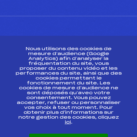
CONTACT
Nous utilisons des cookies de
ESPACE PRESSE
mesure d’audience (Google
Analytics) afin d’analyser la
fréquentation du site, vous
Ressources
proposer du contenu vidéo et les
performances du site, ainsi que des
Pass’Neige
cookies permettant le
Projet sportif fédéral
fonctionnement du site. Les
cookies de mesure d’audience ne
Projet de performance fédéral
sont déposés qu’avec votre
Antidopage
consentement. Vous pouvez
Pôle Développement, Formation, Suivi
accepter, refuser ou personnaliser
Scientifique
vos choix à tout moment. Pour
Listes ministérielles
obtenir plus d'informations sur
notre gestion des cookies, cliquez
Pôle vie de l’athlète
ici
.
Enseignement professionnel
Informatique et chronométrage