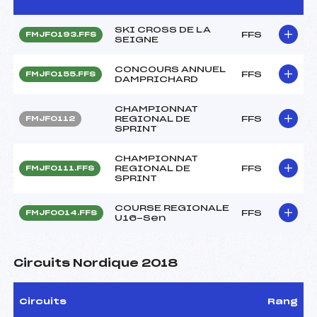
SKI CROSS DE LA
FFS
FMJF0193.FFS
SEIGNE
CONCOURS ANNUEL
FFS
FMJF0155.FFS
DAMPRICHARD
CHAMPIONNAT
REGIONAL DE
FFS
FMJF0112
SPRINT
CHAMPIONNAT
REGIONAL DE
FFS
FMJF0111.FFS
SPRINT
COURSE REGIONALE
FFS
FMJF0014.FFS
U16-Sen
Circuits Nordique 2018
Circuits
Rang