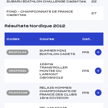
SUBARU BIATHLON CHALLENGE Cadettes
22
FOND – CHAMPIONNATS DE FRANCE
27
Cadettes
Résultats Nordique 2012
Codex
Course
Cat.
SUMMER MINI
FFS
BNAF0143
BIATHLON CADETS
12ème
TRANS'ROLLER
MONTEE DU
FFS
ONAF0021
LARMONT
08/09/2012
RELAIS HOMMES
CHAMPIONNATS DE
FFS
FNAM0406
FRANCE DES CLUBS
1ère DIVISION
RELAIS MIXTE