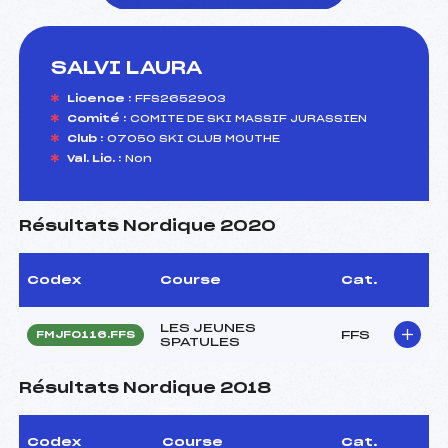
SALVI LAURA
foi(s) le ski
Licence :
FFS2652903
Comité :
COMITE DE SKI MASSIF JURASSIEN
Club :
07050 SKI CLUB MOUTHE
Val. Lic. :
Non
Résultats Nordique 2020
Codex
Course
Cat.
LES JEUNES
FFS
FMJF0116.FFS
SPATULES
Résultats Nordique 2018
Codex
Course
Cat.