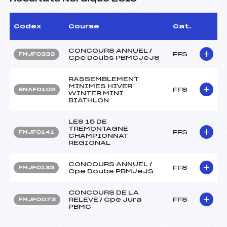
Codex
Course
Cat.
CONCOURS ANNUEL /
FFS
FMJF0333
Cpe Doubs PBMCJeJS
RASSEMBLEMENT
MINIMES HIVER
FFS
BNAF0102
WINTER MINI
BIATHLON
LES 15 DE
TREMONTAGNE
FFS
FMJF0141
CHAMPIONNAT
REGIONAL
CONCOURS ANNUEL /
FFS
FMJF0133
Cpe Doubs PBMJeJS
CONCOURS DE LA
RELEVE / Cpe Jura
FFS
FMJF0073
PBMC