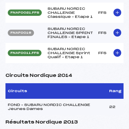
SUBARU NORDIC
CHALLENGE
FFS
FNAF0021.FFS
Classique – Etape 1
SUBARU NORDIC
CHALLENGE SPRINT
FFS
FNAF0016
FINALES – Etape 1
SUBARU NORDIC
CHALLENGE Sprint
FFS
FNAF0011.FFS
Qualif – Etape 1
Circuits Nordique 2014
Circuits
Rang
FOND – SUBARU NORDIC CHALLENGE
22
Jeunes Dames
Résultats Nordique 2013