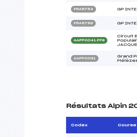
GP INT
FRA5754
GP INT
FRA5752
Circuit
Populai
AAPF0041.FFS
JACQUE
Grand Pr
AAPF0031
Mélèze
Résultats Alpin 2
Codex
Course