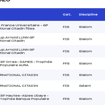
Cat.
Discipline
 France Universitaire – GP
FIS
Slalom
ional Citadin filles
up.Arnold LUNN GP
FIS
Slalom
ional Citadin
up.Arnold LUNN GP
FIS
Slalom
ional Citadin
 ESF Orres- DAMES -Trophée
FFS
Slalom
Populaire AURA
ERNATIONAL CITADIN
FIS
Slalom
ERNATIONAL CITADIN
FIS
Géant
 ESF Hautes-Alpes Ubaye –
rophée Banque Populaire
FFS
Slalom