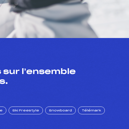
 sur l’ensemble
s.
ue
Ski Freestyle
Snowboard
Télémark