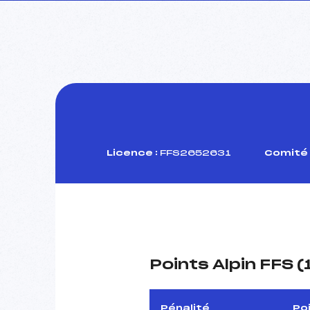
Licence :
FFS2652631
Comité 
Points Alpin FFS 
Pénalité
Po