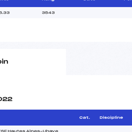
5.33
3543
pin
2022
Cat.
Discipline
 ESF Hautes Alpes-Ubaye