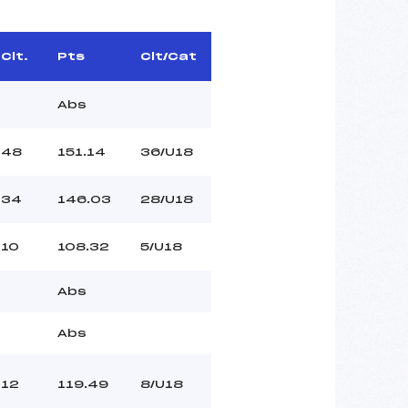
Clt.
Pts
Clt/Cat
Abs
48
151.14
36/U18
34
146.03
28/U18
10
108.32
5/U18
Abs
Abs
12
119.49
8/U18