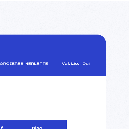
 ORCIERES MERLETTE
Val. Lic. :
Oui
f.
Disc.