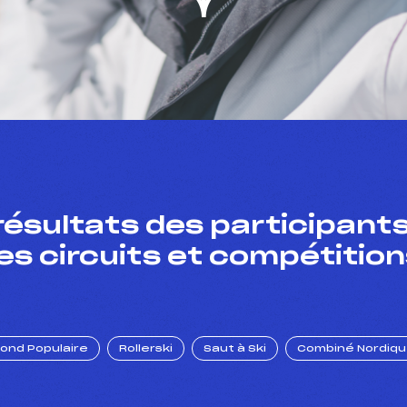
résultats des participants
es circuits et compétition
Fond Populaire
Rollerski
Saut à Ski
Combiné Nordiq