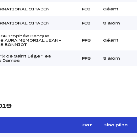
ERNATIONAL CITADIN
FIS
Géant
ERNATIONAL CITADIN
FIS
Slalom
 ESF Trophée Banque
re AURA MEMORIAL JEAN-
FFS
Géant
S BONNIOT
ix de Saint Léger les
FFS
Slalom
s Dames
019
Cat.
Discipline