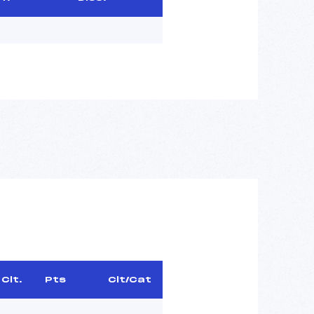
Clt.
Pts
Clt/Cat