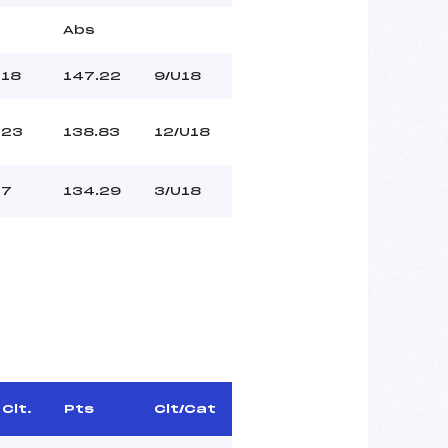
Abs
18
147.22
9/U18
23
138.83
12/U18
7
134.29
3/U18
Clt.
Pts
Clt/Cat