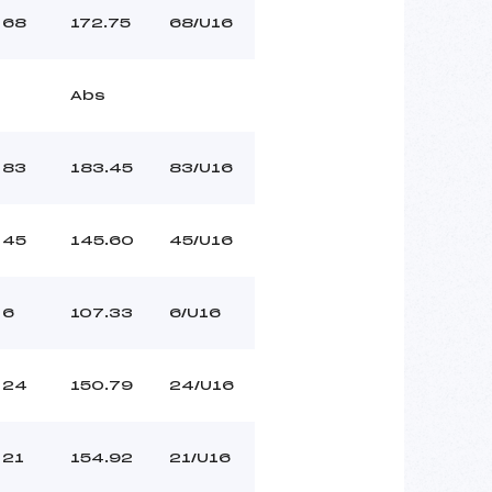
68
172.75
68/U16
Abs
83
183.45
83/U16
45
145.60
45/U16
6
107.33
6/U16
24
150.79
24/U16
21
154.92
21/U16