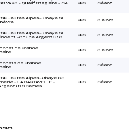
S VARS – Qualif Stagiaire – CA
FFS
Géant
 ESF Hautes Alpes- Ubaye SL
FFS
Slalom
nèvre
 ESF Hautes Alpes- Ubaye SL
FFS
Slalom
Vincent -Coupe Argent U18
onnat de France
FFS
Slalom
taire
onnats de France
FFS
Géant
taire
 ESF Hautes Alpes-Ubaye GS
erle – LA BARTAVELLE –
FFS
Géant
Argent U18 Dames
2020