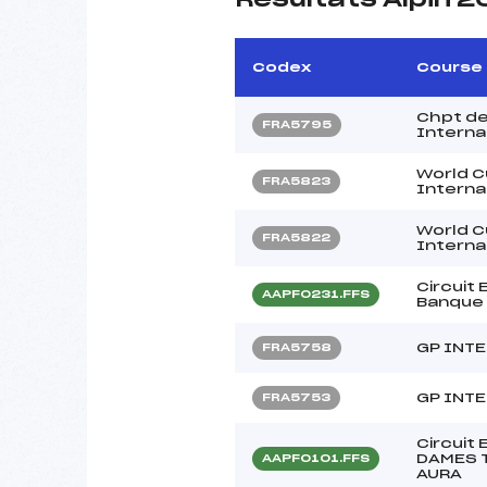
Codex
Course
Chpt de
FRA5795
Internat
World C
FRA5823
Internat
World C
FRA5822
Internat
Circuit
AAPF0231.FFS
Banque 
GP INT
FRA5758
GP INT
FRA5753
Circuit
DAMES T
AAPF0101.FFS
AURA