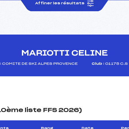
Affiner les résultats
MARIOTTI CELINE
:
COMITE DE SKI ALPES PROVENCE
Club :
01175 C.S
(10ème liste FFS 2026)
ints
Rang
Date
Per