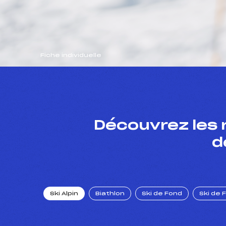
Fiche individuelle
Découvrez les 
d
Ski Alpin
Biathlon
Ski de Fond
Ski de 