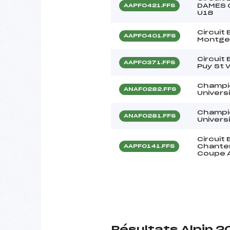
DAMES G
AAPF0421.FFS
U18
Circuit
AAPF0401.FFS
Montge
Circuit
AAPF0371.FFS
Puy St 
Champi
ANAF0282.FFS
Universi
Champi
ANAF0281.FFS
Universi
Circuit
Chantem
AAPF0141.FFS
Coupe 
Résultats Alpin 