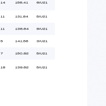
14
156.41
6/U21
11
131.84
5/U21
11
136.64
6/U21
5
141.56
3/U21
7
150.82
5/U21
18
139.62
5/U21