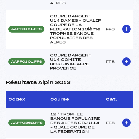
ALPES
COUPE D'ARGENT
U14 DAMES – QUALIF
COUPE DE LA
FEDERATION 13ième
FFS
AAPF0151.FFS
TROPHEE BANQUE
POPULAIRES DES
ALPES
COUPE D'ARGENT
U14 COMITE
FFS
AAPF0101.FFS
REGIONAL ALPE
PROVENCE
Résultats Alpin 2013
Codex
Course
Cat.
12 ° TROPHEE
BANQUE POPULAIRE
DES ALPES CRJ U 14
FFS
AAPF0362.FFS
– QUALI COUPE DE
LA FEDERATION