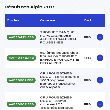
Résultats Alpin 2011
Codex
Course
Cat.
TROPHEE BANQUE
POPULAIRE DES
FFS
AAPF0471.FFS
ALPES FINALE CRJ
POUSSINES
60 ème coupe des
Poussins TROPHEE
FFS
AAPF0442.FFS
BANQUE POPULAIRE
DES ALPES
CRJ POUSSINES
2000- 1ere course
10° Trophée
FFS
AAPF0361.FFS
Banque Populaire
des Alpes
CRJ POUSSINES
2000- 2eme
course 10°
FFS
AAPF0362.FFS
Trophée Banque