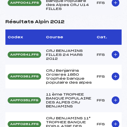
Banque Populaire
FFS
AAPF0041.FFS
des Alpes CRJ U14
FILLES
Résultats Alpin 2012
Codex
Course
Cat.
CRJ BENJAMINS
FILLES 24 MARS
FFS
AAPF0541.FFS
2012
CRJ Benjamins
Orcieres 1850
FFS
AAPF0361.FFS
trophée banque
populaire des alpes
11 ème TROPHEE
BANQUE POPULAIRE
FFS
AAPF0351.FFS
DES ALPES CRJ
BENJAMINS
CRJ BENJAMINS 11°
TROPHEE BANQUE
FFS
AAPF0261.FFS
POPULAIRE DES