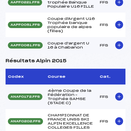
trophée Banque
FFS
AAPF0221.FFS
Populaire U16 FILLE
Coupe d'Argent U16
Trophée banque
FFS
AAPF0051.FFS
populaire de alpes
(filles)
Coupe d'argent U
FFS
AAPF0061.FFS
16 à Chabanon
Résultats Alpin 2015
Codex
Course
Cat.
4ème Coupe de la
Fédération –
FFS
ANAF0172.FFS
Trophée SAMSE
(STADE C)
CHAMPIONNAT DE
FRANCE UNSS SKI
FFS
ANAF0202.FFS
ALPIN EXCELLENCE
COLLEGES FILLES