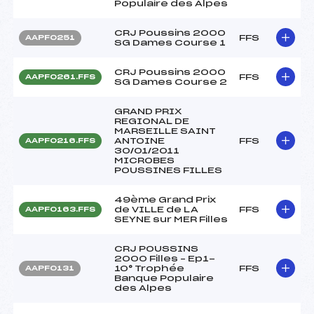
Populaire des Alpes
CRJ Poussins 2000
FFS
AAPF0251
SG Dames Course 1
CRJ Poussins 2000
FFS
AAPF0261.FFS
SG Dames Course 2
GRAND PRIX
REGIONAL DE
MARSEILLE SAINT
ANTOINE
FFS
AAPF0216.FFS
30/01/2011
MICROBES
POUSSINES FILLES
49ème Grand Prix
de VILLE de LA
FFS
AAPF0163.FFS
SEYNE sur MER Filles
CRJ POUSSINS
2000 Filles – Ep1-
10° Trophée
FFS
AAPF0131
Banque Populaire
des Alpes