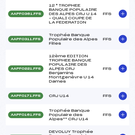
12 ° TROPHEE
BANQUE POPULAIRE
DES ALPES CRJ U 14
FFS
AAPF0361.FFS
– QUALI COUPE DE
LA FEDERATION
Trophée Banque
Populaire des Alpes
FFS
AAPF0311.FFS
Filles
12ème EDITION
TROPHEE BANQUE
POPULAIRE DES
ALPES CRJ
FFS
AAPF0221.FFS
Benjamins
Montgenèvre U 14
Dames
CRJ U14
FFS
AAPF0171.FFS
Trophée Banque
Populaire des
FFS
AAPF0161.FFS
Alpes** CRJ U14
DEVOLUY Trophée