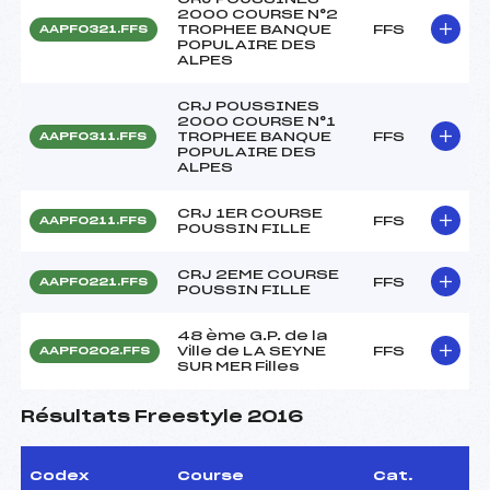
2000 COURSE N°2
TROPHEE BANQUE
FFS
AAPF0321.FFS
POPULAIRE DES
ALPES
CRJ POUSSINES
2000 COURSE N°1
TROPHEE BANQUE
FFS
AAPF0311.FFS
POPULAIRE DES
ALPES
CRJ 1ER COURSE
FFS
AAPF0211.FFS
POUSSIN FILLE
CRJ 2EME COURSE
FFS
AAPF0221.FFS
POUSSIN FILLE
48 ème G.P. de la
Ville de LA SEYNE
FFS
AAPF0202.FFS
SUR MER Filles
Résultats Freestyle 2016
Codex
Course
Cat.