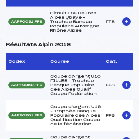
Circuit ESF Hautes
Alpes Ubaye –
Trophée Banque
FFS
AAPF0031.FFS
Populaire Auvergne
Rhône Alpes
Résultats Alpin 2016
Codex
Course
Cat.
Coupe d'Argent U16
FILLES – Trophée
Banque Populaire
FFS
AAPF0352.FFS
des Alpes Qualif
Coupe Fédération
Coupe d'argent U16
– Trophée Banque
Populaire des Alpes
FFS
AAPF0261.FFS
Qualification Coupe
de la fédération
Coupe d'Argent