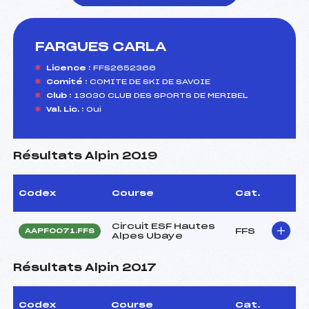
FARGUES CARLA
foi(s) le ski
Licence :
FFS2652366
Comité :
COMITE DE SKI DE SAVOIE
Club :
13030 CLUB DES SPORTS DE MERIBEL
Val. Lic. :
Oui
Résultats Alpin 2019
Codex
Course
Cat.
Circuit ESF Hautes
FFS
AAPF0071.FFS
Alpes Ubaye
Résultats Alpin 2017
Codex
Course
Cat.