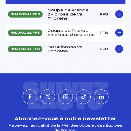
Coupe de France
Skicross de Val
FFS
RNAF0341.FFS
Thorens
Coupe de France
FFS
RNAF0132.FFS
Skicross d'Orcières
CR Skicross Val
FFS
RNAF0101.FFS
Thorens
SUIVEZ
L'ACTU
Abonnez-vous à notre newsletter
Recevez l’actualité de la FFS, des clubs et des Équipes
de France.