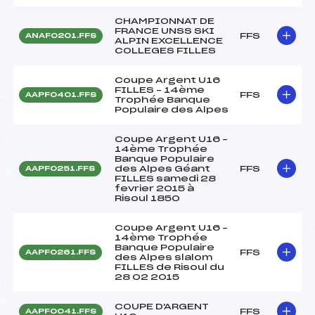
CHAMPIONNAT DE
FRANCE UNSS SKI
FFS
ANAF0201.FFS
ALPIN EXCELLENCE
COLLEGES FILLES
Coupe Argent U16
FILLES – 14ème
FFS
AAPF0401.FFS
Trophée Banque
Populaire des Alpes
Coupe Argent U16 –
14ème Trophée
Banque Populaire
des Alpes Géant
FFS
AAPF0251.FFS
FILLES samedi 28
fevrier 2015 à
Risoul 1850
Coupe Argent U16 –
14ème Trophée
Banque Populaire
FFS
AAPF0261.FFS
des Alpes slalom
FILLES de Risoul du
28 02 2015
COUPE D'ARGENT
FFS
AAPF0041.FFS