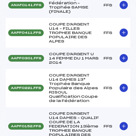
Fédération –
FFS
ANAF0141.FFS
Trophée SAMSE
(FINALE)
COUPE D'ARGENT
U14 – FILLES
TROPHEE BANQUE
FFS
AAPF0411.FFS
POPULAIRE DES
ALPES
COUPE D'ARGENT U
14 FEMME DU 1 MARS
FFS
AAPF0301.FFS
2014
COUPE D'ARGENT
U14 DAMES 13°
Trophée Banque
Populaire des Alpes
FFS
AAPF0221.FFS
RISOUL
Qualification Coupe
de la Fédération
COUPE D'ARGENT
U14 DAMES – QUALIF
COUPE DE LA
FEDERATION 13ième
FFS
AAPF0152.FFS
TROPHEE BANQUE
POPULAIRES DES