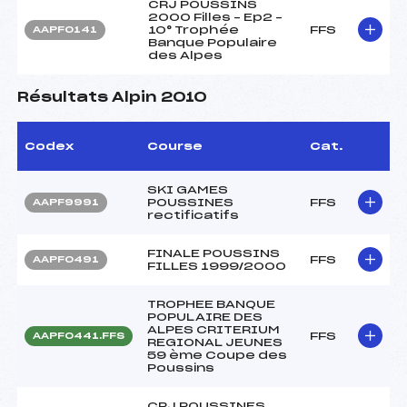
CRJ POUSSINS
2000 Filles – Ep2 –
10° Trophée
FFS
AAPF0141
Banque Populaire
des Alpes
Résultats Alpin 2010
Codex
Course
Cat.
SKI GAMES
POUSSINES
FFS
AAPF9991
rectificatifs
FINALE POUSSINS
FFS
AAPF0491
FILLES 1999/2000
TROPHEE BANQUE
POPULAIRE DES
ALPES CRITERIUM
FFS
AAPF0441.FFS
REGIONAL JEUNES
59 ème Coupe des
Poussins
CRJ POUSSINES