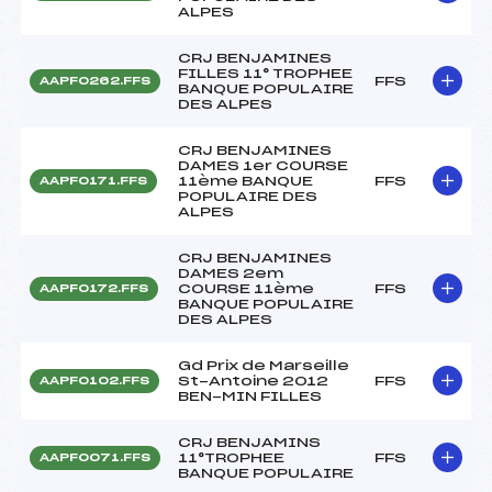
ALPES
CRJ BENJAMINES
FILLES 11° TROPHEE
FFS
AAPF0262.FFS
BANQUE POPULAIRE
DES ALPES
CRJ BENJAMINES
DAMES 1er COURSE
11ème BANQUE
FFS
AAPF0171.FFS
POPULAIRE DES
ALPES
CRJ BENJAMINES
DAMES 2em
COURSE 11ème
FFS
AAPF0172.FFS
BANQUE POPULAIRE
DES ALPES
Gd Prix de Marseille
St-Antoine 2012
FFS
AAPF0102.FFS
BEN-MIN FILLES
CRJ BENJAMINS
11°TROPHEE
FFS
AAPF0071.FFS
BANQUE POPULAIRE