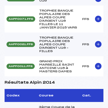
U16
TROPHEE BANQUE
POPULAIRE DES
ALPES COUPE
FFS
AAPF0071.FFS
D'ARGENT U16
FILLES LE 11
JANVIER 2015 VARS
TROPHEE BANQUE
POPULAIRE DES
ALPES COUPE
FFS
AAPF0021.FFS
D'ARGENT U16 –
FILLES
GRAND PRIX
MARSEILLE SAINT
FFS
AAPF0011.FFS
ANTOINE U16 à
MASTERS DAMES
Résultats Alpin 2014
Codex
Course
Cat.
3ème Coupe de la