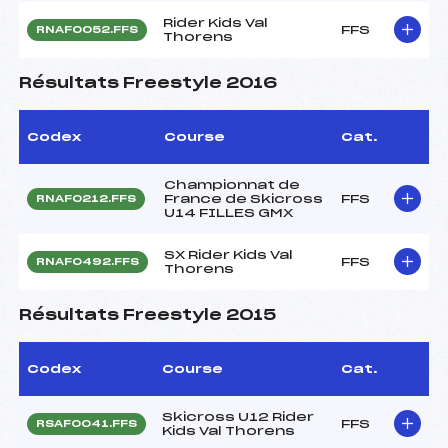
Rider Kids Val
FFS
RNAF0052.FFS
Thorens
Résultats Freestyle 2016
Codex
Course
Cat.
Championnat de
France de Skicross
FFS
RNAF0212.FFS
U14 FILLES GMX
SX Rider Kids Val
FFS
RNAF0492.FFS
Thorens
Résultats Freestyle 2015
Codex
Course
Cat.
Skicross U12 Rider
FFS
RSAF0041.FFS
Kids Val Thorens