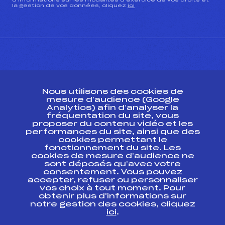
d’informations sur les modalités d’exercice de vos droits et
la gestion de vos données, cliquez
ici
CONTACT
Nous utilisons des cookies de
ESPACE PRESSE
mesure d’audience (Google
Analytics) afin d’analyser la
fréquentation du site, vous
Ressources
proposer du contenu vidéo et les
performances du site, ainsi que des
Pass’Neige
cookies permettant le
Projet sportif fédéral
fonctionnement du site. Les
cookies de mesure d’audience ne
Projet de performance fédéral
sont déposés qu’avec votre
Antidopage
consentement. Vous pouvez
Pôle Développement, Formation, Suivi
accepter, refuser ou personnaliser
Scientifique
vos choix à tout moment. Pour
Listes ministérielles
obtenir plus d'informations sur
notre gestion des cookies, cliquez
Pôle vie de l’athlète
ici
.
Enseignement professionnel