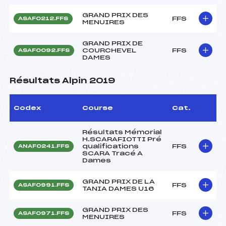
GRAND PRIX DES
FFS
ASAF0212.FFS
MENUIRES
GRAND PRIX DE
COURCHEVEL
FFS
ASAF0092.FFS
DAMES
Résultats Alpin 2019
Codex
Course
Cat.
Résultats Mémorial
H.SCARAFIOTTI Pré
qualifications
FFS
ANAF0241.FFS
SCARA Tracé A
Dames
GRAND PRIX DE LA
FFS
ASAF0991.FFS
TANIA DAMES U16
GRAND PRIX DES
FFS
ASAF0971.FFS
MENUIRES