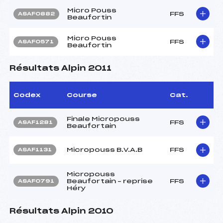
Micro Pouss
FFS
ASAF0882
Beaufortin
Micro Pouss
FFS
ASAF0571
Beaufortin
Résultats Alpin 2011
Codex
Course
Cat.
Finale Micropouss
FFS
ASAF1281
Beaufortain
Micropouss B.V.A.B
FFS
ASAF1131
Micropouss
Beaufortain – reprise
FFS
ASAF0791
Héry
Résultats Alpin 2010