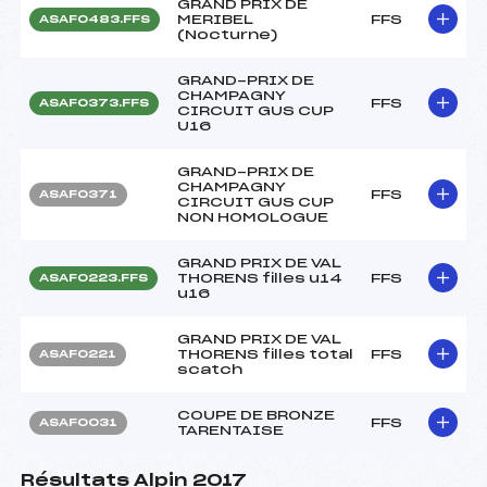
GRAND PRIX DE
MERIBEL
FFS
ASAF0483.FFS
(Nocturne)
GRAND-PRIX DE
CHAMPAGNY
FFS
ASAF0373.FFS
CIRCUIT GUS CUP
U16
GRAND-PRIX DE
CHAMPAGNY
FFS
ASAF0371
CIRCUIT GUS CUP
NON HOMOLOGUE
GRAND PRIX DE VAL
THORENS filles u14
FFS
ASAF0223.FFS
u16
GRAND PRIX DE VAL
THORENS filles total
FFS
ASAF0221
scatch
COUPE DE BRONZE
FFS
ASAF0031
TARENTAISE
Résultats Alpin 2017