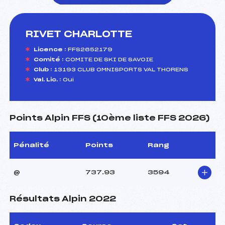
RIVET CHARLOTTE
foi(s) le ski
Licence :
FFS2652179
Comité :
COMITE DE SKI DE SAVOIE
Club :
13193 CLUB OMNISPORTS VAL THORENS
Val. Lic. :
Oui
Points Alpin FFS (10ème liste FFS 2026)
Pénalité
Points
Rang
@
737.93
3594
Résultats Alpin 2022