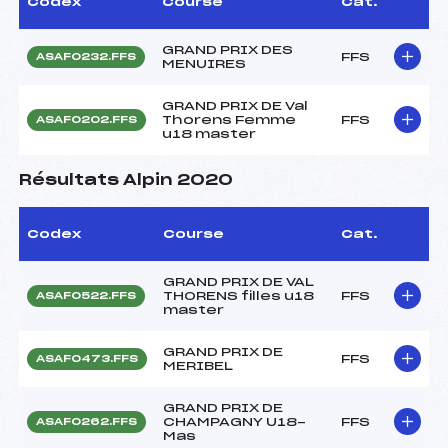
Codex
Course
Cat.
GRAND PRIX DES
FFS
ASAF0232.FFS
MENUIRES
GRAND PRIX DE Val
Thorens Femme
FFS
ASAF0202.FFS
u18 master
Résultats Alpin 2020
Codex
Course
Cat.
GRAND PRIX DE VAL
THORENS filles u18
FFS
ASAF0522.FFS
master
GRAND PRIX DE
FFS
ASAF0473.FFS
MERIBEL
GRAND PRIX DE
CHAMPAGNY U18-
FFS
ASAF0262.FFS
Mas