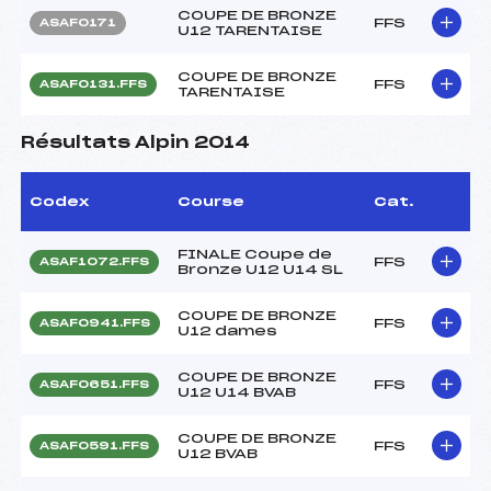
COUPE DE BRONZE
FFS
ASAF0171
U12 TARENTAISE
COUPE DE BRONZE
FFS
ASAF0131.FFS
TARENTAISE
Résultats Alpin 2014
Codex
Course
Cat.
FINALE Coupe de
FFS
ASAF1072.FFS
Bronze U12 U14 SL
COUPE DE BRONZE
FFS
ASAF0941.FFS
U12 dames
COUPE DE BRONZE
FFS
ASAF0651.FFS
U12 U14 BVAB
COUPE DE BRONZE
FFS
ASAF0591.FFS
U12 BVAB