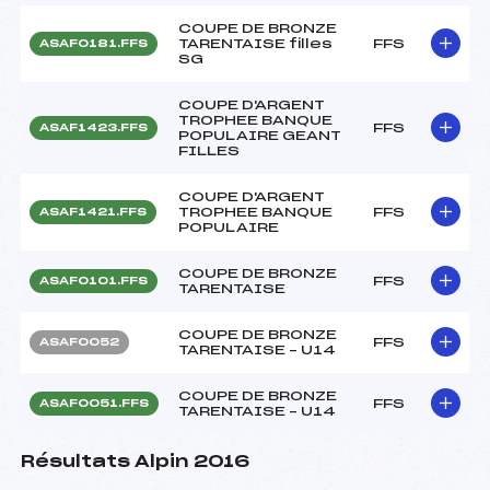
COUPE DE BRONZE
TARENTAISE filles
FFS
ASAF0181.FFS
SG
COUPE D'ARGENT
TROPHEE BANQUE
FFS
ASAF1423.FFS
POPULAIRE GEANT
FILLES
COUPE D'ARGENT
TROPHEE BANQUE
FFS
ASAF1421.FFS
POPULAIRE
COUPE DE BRONZE
FFS
ASAF0101.FFS
TARENTAISE
COUPE DE BRONZE
FFS
ASAF0052
TARENTAISE – U14
COUPE DE BRONZE
FFS
ASAF0051.FFS
TARENTAISE – U14
Résultats Alpin 2016