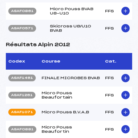
Micro Pouss BVAB
FFS
ASAF0861
U8-U10
Skicross U8/U10
FFS
ASAF0571
BVAB
Résultats Alpin 2012
Codex
Course
Cat.
FINALE MICROBES BVAB
FFS
ASAF1461
Micro Pouss
FFS
ASAF1261
Beaufortain
Micro Pouss B.V.A.B
FFS
ASAF1071
Micro Pouss
FFS
ASAF0881
Beaufortin