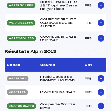
COUPE D'ARGENT U
12 "Trophée Carré
FFS
ASAF1501.FFS
Neige" Filles
COUPE DE BRONZE
U12 BVAB SCOBE
FFS
ASAF0311.FFS
ALBERT
COUPE DE BRONZE
FFS
ASAF0201.FFS
U12 BVAB
Résultats Alpin 2013
Codex
Course
Cat.
Finale Coupe de
FFS
ASAF1341
BRONZE U10 BVAB
Micro Pouss BVAB
FFS
ASAF1171
Coupe de Bronze
FFS
ASAF0961.FFS
BVAB