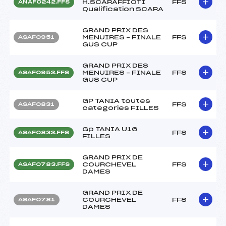
H.SCARAFFIOTI
FFS
ANAF0242.FFS
Qualification SCARA
GRAND PRIX DES
MENUIRES – FINALE
FFS
ASAF0951
GUS CUP
GRAND PRIX DES
MENUIRES – FINALE
FFS
ASAF0953.FFS
GUS CUP
GP TANIA toutes
FFS
ASAF0831
categories FILLES
Gp TANIA U16
FFS
ASAF0833.FFS
FILLES
GRAND PRIX DE
COURCHEVEL
FFS
ASAF0783.FFS
DAMES
GRAND PRIX DE
COURCHEVEL
FFS
ASAF0781
DAMES