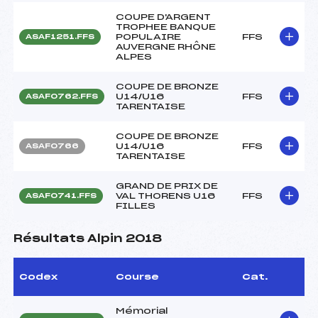
COUPE D'ARGENT
TROPHEE BANQUE
POPULAIRE
FFS
ASAF1251.FFS
AUVERGNE RHÔNE
ALPES
COUPE DE BRONZE
U14/U16
FFS
ASAF0762.FFS
TARENTAISE
COUPE DE BRONZE
U14/U16
FFS
ASAF0766
TARENTAISE
GRAND DE PRIX DE
VAL THORENS U16
FFS
ASAF0741.FFS
FILLES
Résultats Alpin 2018
Codex
Course
Cat.
Mémorial