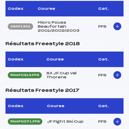
Codex
Course
Cat.
Micro Pouss
Beaufortain
FFS
ASAF1301
2001/2002/2003
Résultats Freestyle 2018
Codex
Course
Cat.
SX JF Cup Val
FFS
RNAF0313.FFS
Thorens
Résultats Freestyle 2017
Codex
Course
Cat.
JF Fight Ski Cup
FFS
RNAF0071.FFS