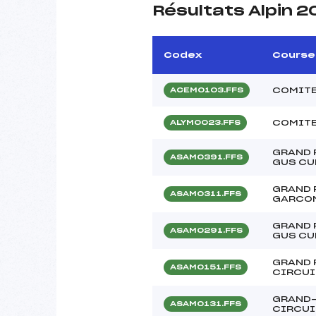
Résultats Alpin 2
Codex
Course
COMITE
ACEM0103.FFS
COMITE
ALYM0023.FFS
GRAND 
ASAM0391.FFS
GUS CU
GRAND 
ASAM0311.FFS
GARCON
GRAND 
ASAM0291.FFS
GUS CU
GRAND 
ASAM0151.FFS
CIRCUI
GRAND-
ASAM0131.FFS
CIRCUI