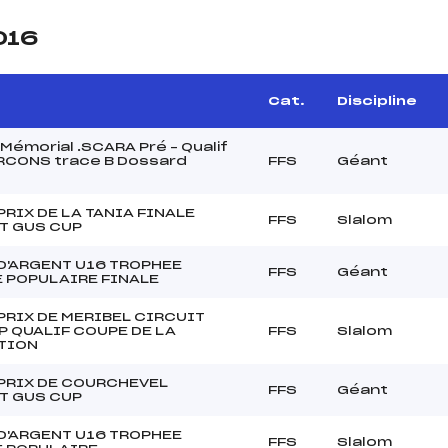
016
Cat.
Discipline
émorial .SCARA Pré – Qualif
RCONS trace B Dossard
FFS
Géant
PRIX DE LA TANIA FINALE
FFS
Slalom
T GUS CUP
D'ARGENT U16 TROPHEE
FFS
Géant
 POPULAIRE FINALE
PRIX DE MERIBEL CIRCUIT
P QUALIF COUPE DE LA
FFS
Slalom
TION
PRIX DE COURCHEVEL
FFS
Géant
T GUS CUP
D'ARGENT U16 TROPHEE
FFS
Slalom