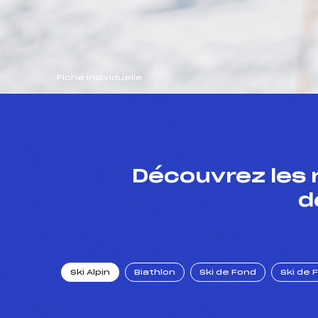
Fiche individuelle
Découvrez les 
d
Ski Alpin
Biathlon
Ski de Fond
Ski de 