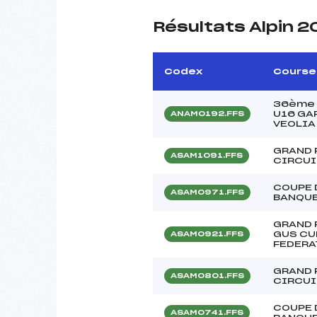
Résultats Alpin 2
Codex
Course
36ème M
U16 GA
ANAM0192.FFS
VEOLIA
GRAND 
ASAM1091.FFS
CIRCUI
COUPE 
ASAM0971.FFS
BANQUE
GRAND 
GUS CU
ASAM0921.FFS
FEDERA
GRAND 
ASAM0801.FFS
CIRCUI
COUPE 
ASAM0741.FFS