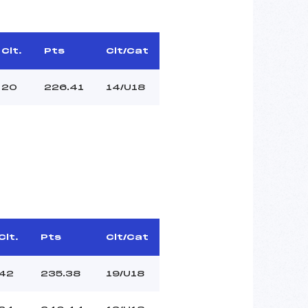
Clt.
Pts
Clt/Cat
20
226.41
14/U18
Clt.
Pts
Clt/Cat
42
235.38
19/U18