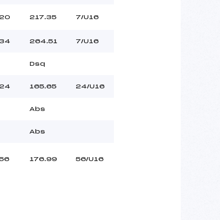
20
217.35
7/U16
34
264.51
7/U16
Dsq
24
165.65
24/U16
Abs
Abs
56
176.99
56/U16