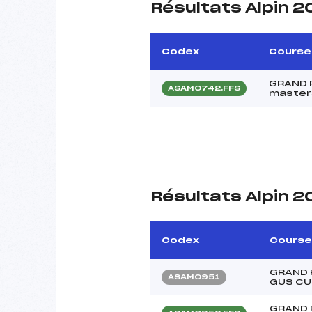
Résultats Alpin 2
Codex
Course
GRAND 
ASAM0742.FFS
master
Résultats Alpin 2
Codex
Course
GRAND 
ASAM0951
GUS CU
GRAND 