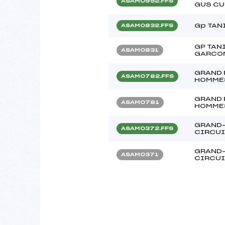
ASAM0952.FFS
GUS CU
Gp TAN
ASAM0832.FFS
GP TAN
ASAM0831
GARCO
GRAND 
ASAM0782.FFS
HOMME
GRAND 
ASAM0781
HOMME
GRAND-
ASAM0372.FFS
CIRCUI
GRAND-
ASAM0371
CIRCUI