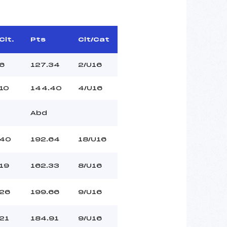
Clt.
Pts
Clt/Cat
6
127.34
2/U16
10
144.40
4/U16
Abd
40
192.64
18/U16
19
162.33
8/U16
26
199.66
9/U16
21
184.91
9/U16