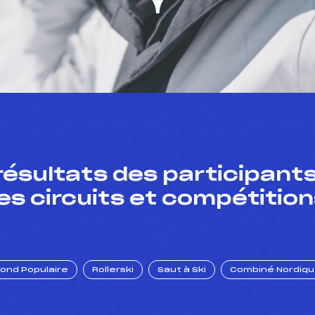
résultats des participants
es circuits et compétition
Fond Populaire
Rollerski
Saut à Ski
Combiné Nordiq