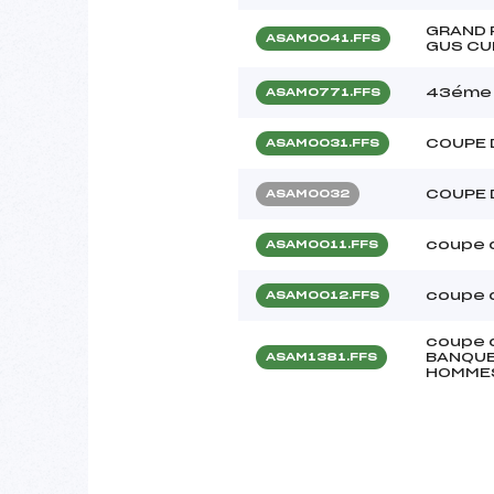
GRAND 
ASAM0041.FFS
GUS CU
43éme 
ASAM0771.FFS
COUPE 
ASAM0031.FFS
COUPE 
ASAM0032
coupe 
ASAM0011.FFS
coupe 
ASAM0012.FFS
coupe 
BANQUE
ASAM1381.FFS
HOMME