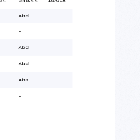
24
246.44
19/U18
Abd
–
Abd
Abd
Abs
–