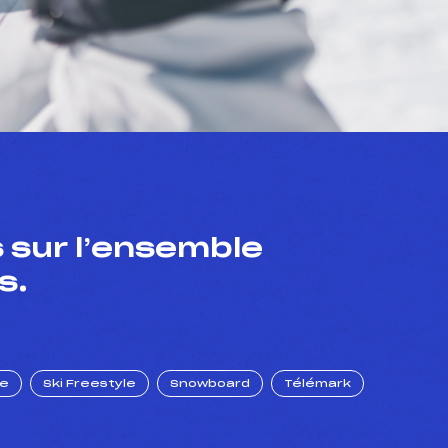
 sur l’ensemble
s.
ue
Ski Freestyle
Snowboard
Télémark