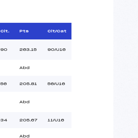
Clt.
Pts
Clt/Cat
90
263.15
90/U16
Abd
56
205.81
56/U16
Abd
34
205.67
11/U16
Abd