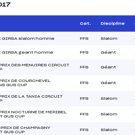
017
Cat.
Discipline
 GIRSA slalom homme
FFS
Slalom
 GIRSA geant homme
FFS
Géant
PRIX DES MENUIRES CIRCUIT
FFS
Géant
P
PRIX DE COURCHEVEL
FFS
Géant
S GUS CUP
PRIX DE LA TANIA CIRCUIT
FFS
Slalom
P
PRIX NOCTURNE DE MERIBEL
FFS
Slalom
T GUS CUP
PRIX DE CHAMPAGNY
FFS
Slalom
T GUS CUP