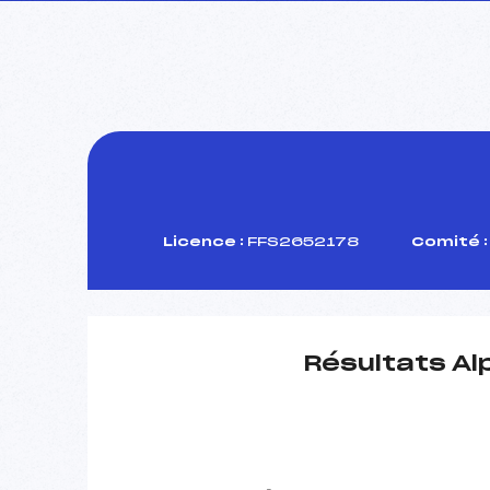
Licence :
FFS2652178
Comité :
Résultats Al