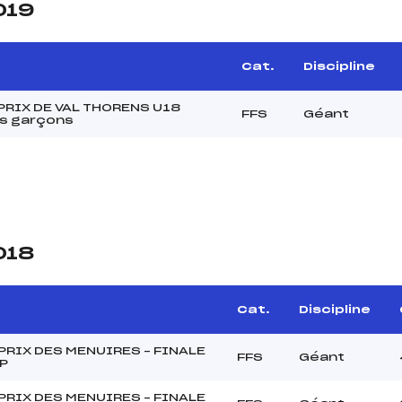
019
Cat.
Discipline
PRIX DE VAL THORENS U18
FFS
Géant
s garçons
018
Cat.
Discipline
PRIX DES MENUIRES – FINALE
FFS
Géant
P
PRIX DES MENUIRES – FINALE