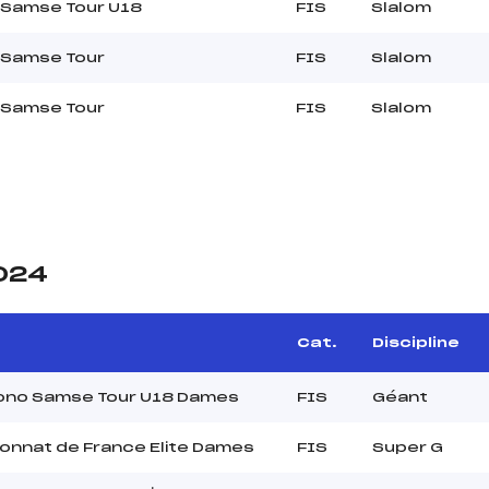
 Samse Tour U18
FIS
Slalom
 Samse Tour
FIS
Slalom
 Samse Tour
FIS
Slalom
2024
Cat.
Discipline
rono Samse Tour U18 Dames
FIS
Géant
nnat de France Elite Dames
FIS
Super G