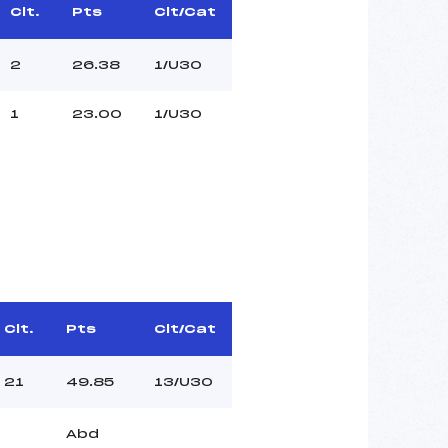
Clt.
Pts
Clt/Cat
2
26.38
1/U30
1
23.00
1/U30
Clt.
Pts
Clt/Cat
21
49.85
13/U30
Abd