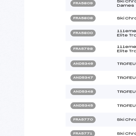
Ski Chr
FRA5809
Dames
Ski Chr
FRA5808
111eme
FRA5800
Elite T
111eme
FRA5798
Elite T
TROFEU
AND5346
TROFEU
AND5347
TROFEU
AND5348
TROFEU
AND5345
Ski Chr
FRA5770
Ski Chr
FRA5771