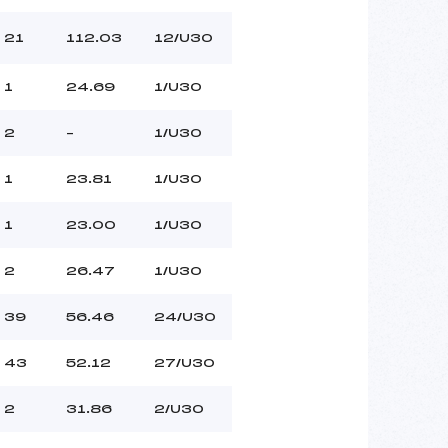
21
112.03
12/U30
1
24.69
1/U30
2
–
1/U30
1
23.81
1/U30
1
23.00
1/U30
2
26.47
1/U30
39
56.46
24/U30
43
52.12
27/U30
2
31.86
2/U30