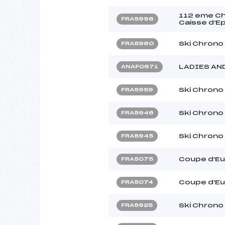
112 eme Ch
FRA5996
Caisse d'E
Ski Chrono
FRA5960
LADIES AN
ANAF0671
Ski Chrono
FRA5959
Ski Chrono
FRA5946
Ski Chrono
FRA5945
Coupe d'Eu
FRA5075
Coupe d'Eu
FRA5074
Ski Chrono
FRA5925