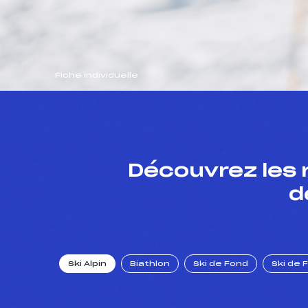
Fiche individuelle
Découvrez les 
d
Ski Alpin
Biathlon
Ski de Fond
Ski de 