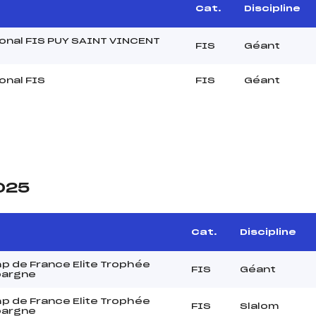
Cat.
Discipline
ional FIS PUY SAINT VINCENT
FIS
Géant
onal FIS
FIS
Géant
2025
Cat.
Discipline
p de France Elite Trophée
FIS
Géant
pargne
p de France Elite Trophée
FIS
Slalom
pargne