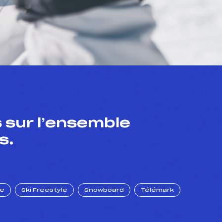
 sur l’ensemble
s.
ue
Ski Freestyle
Snowboard
Télémark