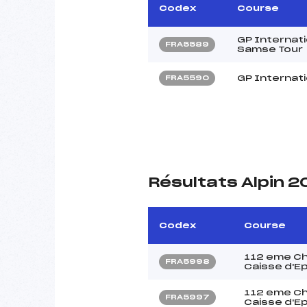
Codex
Course
GP Internat
FRA5589
Samse Tour
GP Internati
FRA5590
Résultats Alpin 
Codex
Course
112 eme Ch
FRA5998
Caisse d'E
112 eme Ch
FRA5997
Caisse d'E