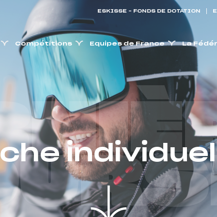
ESKISSE – FONDS DE DOTATION
E
Compétitions
Equipes de France
La Fédé
RNIÈ
iche individuel
OURS