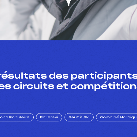
résultats des participants
es circuits et compétition
Fond Populaire
Rollerski
Saut à Ski
Combiné Nordiq