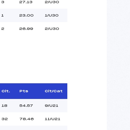
3
27.13
2/U30
1
23.00
1/U30
2
26.99
2/U30
Clt.
Pts
Clt/Cat
18
54.57
9/U21
32
78.46
11/U21