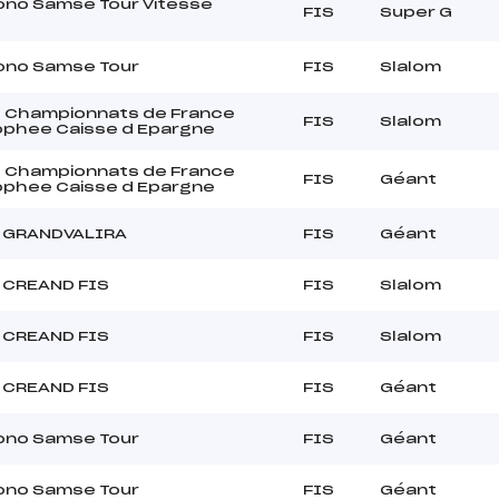
ono Samse Tour Vitesse
FIS
Super G
ono Samse Tour
FIS
Slalom
 Championnats de France
FIS
Slalom
rophee Caisse d Epargne
 Championnats de France
FIS
Géant
rophee Caisse d Epargne
 GRANDVALIRA
FIS
Géant
 CREAND FIS
FIS
Slalom
 CREAND FIS
FIS
Slalom
 CREAND FIS
FIS
Géant
ono Samse Tour
FIS
Géant
ono Samse Tour
FIS
Géant