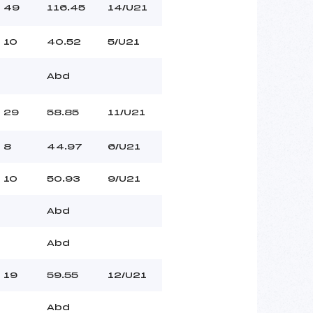
49
116.45
14/U21
10
40.52
5/U21
Abd
29
58.85
11/U21
8
44.97
6/U21
10
50.93
9/U21
Abd
Abd
19
59.55
12/U21
Abd