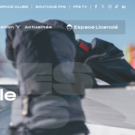
SPACE CLUBS
BOUTIQUE FFS
FFS TV
ration
Actualités
Espace Licencié
RES
le
ES