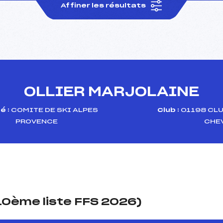
Affiner les résultats
OLLIER MARJOLAINE
é :
COMITE DE SKI ALPES
Club :
01198 CLU
PROVENCE
CHE
(10ème liste FFS 2026)