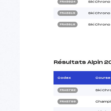
Ski Chrono
FRA5924
Ski Chrono
FRA5919
Ski Chrono
FRA5918
Résultats Alpin 
Codex
Course
Ski Ch
FRA5782
Champio
FRA5799