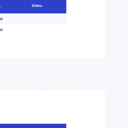
.
Disc.
92
92