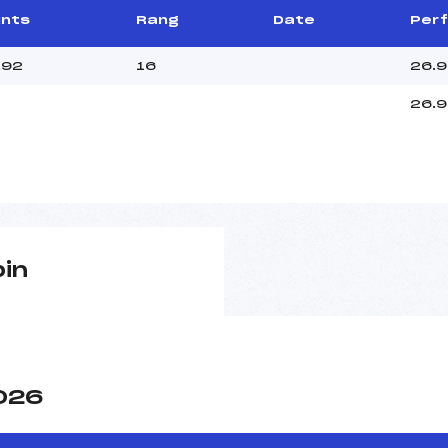
ints
Rang
Date
Perf
.92
16
26.
26.
pin
2026