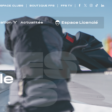
SPACE CLUBS
BOUTIQUE FFS
FFS TV
ration
Actualités
Espace Licencié
RES
le
ES