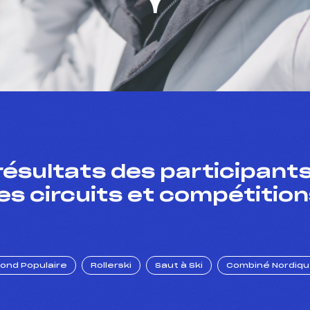
résultats des participants
es circuits et compétition
Fond Populaire
Rollerski
Saut à Ski
Combiné Nordiq