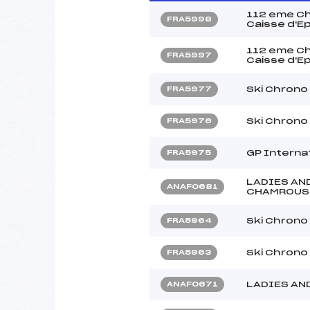
112 eme Ch
FRA5998
Caisse d'E
112 eme Ch
FRA5997
Caisse d'E
Ski Chrono
FRA5977
Ski Chrono
FRA5976
GP Interna
FRA5975
LADIES AN
ANAF0681
CHAMROUS
Ski Chrono
FRA5964
Ski Chrono
FRA5963
LADIES AN
ANAF0671