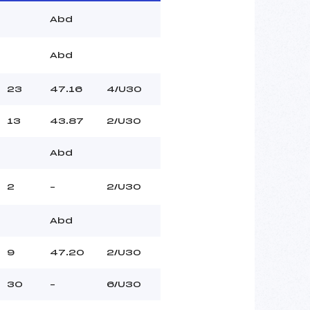
Abd
Abd
23
47.16
4/U30
13
43.87
2/U30
Abd
2
–
2/U30
Abd
9
47.20
2/U30
30
–
6/U30