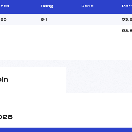
ints
Rang
Date
Per
.85
84
53.
53.
pin
2026