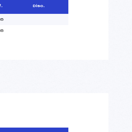
f.
Disc.
85
85