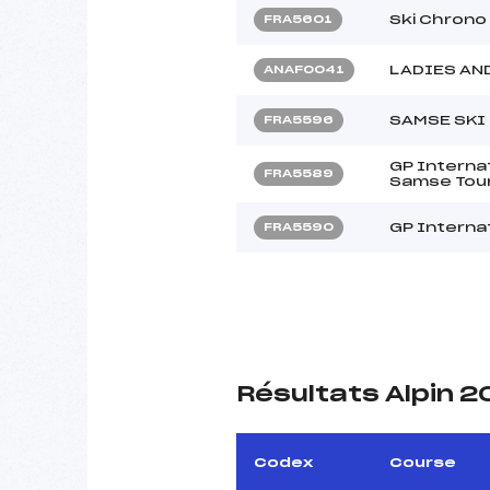
Ski Chrono
FRA5601
LADIES AN
ANAF0041
SAMSE SKI 
FRA5596
GP Interna
FRA5589
Samse Tou
GP Internat
FRA5590
Résultats Alpin 
Codex
Course