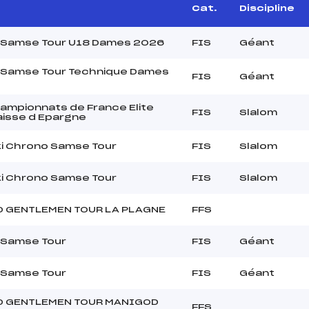
Cat.
Discipline
 Samse Tour U18 Dames 2026
FIS
Géant
 Samse Tour Technique Dames
FIS
Géant
mpionnats de France Elite
FIS
Slalom
isse d Epargne
i Chrono Samse Tour
FIS
Slalom
i Chrono Samse Tour
FIS
Slalom
D GENTLEMEN TOUR LA PLAGNE
FFS
 Samse Tour
FIS
Géant
 Samse Tour
FIS
Géant
D GENTLEMEN TOUR MANIGOD
FFS