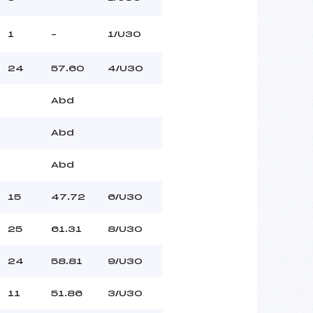
1
–
1/U30
24
57.60
4/U30
Abd
Abd
Abd
15
47.72
6/U30
25
61.31
8/U30
24
58.81
9/U30
11
51.86
3/U30