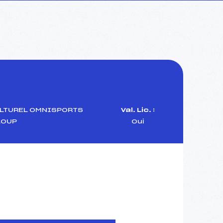
ULTUREL OMNISPORTS
Val. Lic. :
LOUP
Oui