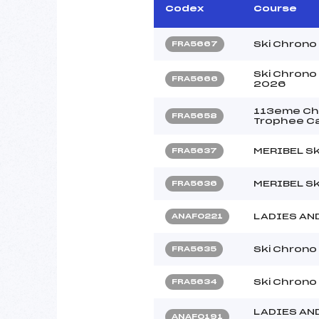
Codex
Course
Ski Chrono
FRA5667
Ski Chrono
FRA5666
2026
113eme Cha
FRA5658
Trophee Ca
MERIBEL Sk
FRA5637
MERIBEL Sk
FRA5636
LADIES AN
ANAF0221
Ski Chrono
FRA5635
Ski Chrono
FRA5634
LADIES AN
ANAF0191