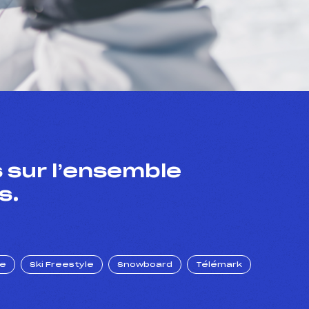
 sur l’ensemble
s.
ue
Ski Freestyle
Snowboard
Télémark