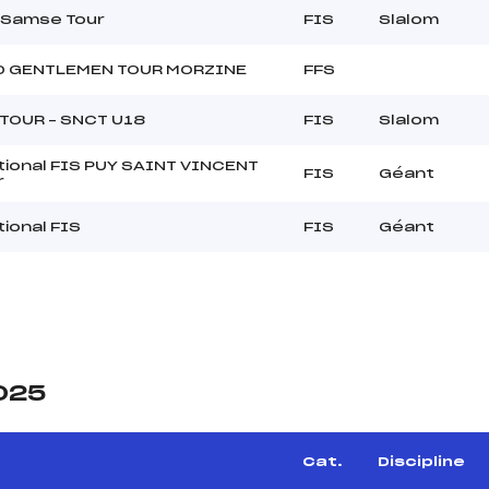
 Samse Tour
FIS
Slalom
D GENTLEMEN TOUR MORZINE
FFS
TOUR – SNCT U18
FIS
Slalom
tional FIS PUY SAINT VINCENT
FIS
Géant
r
ional FIS
FIS
Géant
2025
Cat.
Discipline