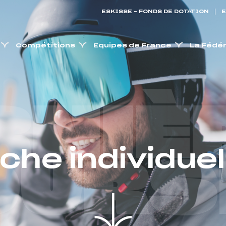
ESKISSE – FONDS DE DOTATION
E
Compétitions
Equipes de France
La Fédé
RNIÈ
iche individuel
OURS