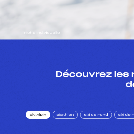
Fiche individuelle
Découvrez les 
d
Ski Alpin
Biathlon
Ski de Fond
Ski de 