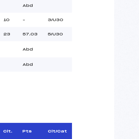
Abd
10
–
3/U30
23
57.03
5/U30
Abd
Abd
Clt.
Pts
Clt/Cat