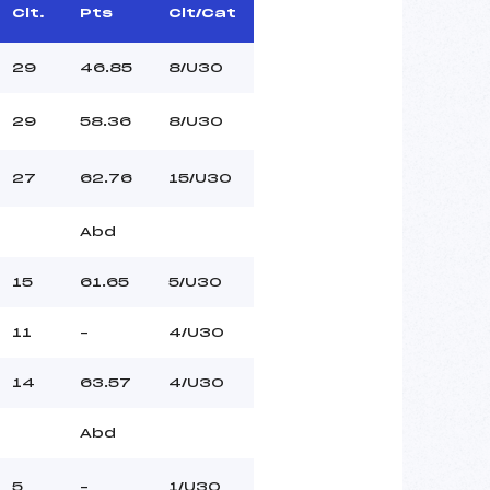
Clt.
Pts
Clt/Cat
29
46.85
8/U30
29
58.36
8/U30
27
62.76
15/U30
Abd
15
61.65
5/U30
11
–
4/U30
14
63.57
4/U30
Abd
5
–
1/U30