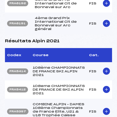
International Cit de
FIS
FRA6192
Bonneval sur Arc
4ème Grand Prix
International Cit de
FIS
FRA6191
Bonneval sur Arc
général
Résultats Alpin 2021
Codex
Course
Cat.
108ème CHAMPIONNATS
DE FRANCE SKI ALPIN
FIS
FRA5414
2021
108eme CHAMPIONNATS
DE FRANCE DE SKI ALPIN
FIS
FRA5412
2021
COMBINE ALPIN – DAMES
108ème Championnats
de France Elite, U21 &
FIS
FRA5397
U18 Trophée Caisse