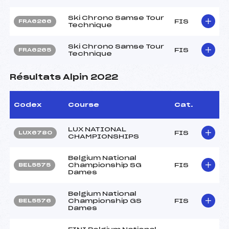
Ski Chrono Samse Tour
FIS
FRA6266
Technique
Ski Chrono Samse Tour
FIS
FRA6265
Technique
Résultats Alpin 2022
Codex
Course
Cat.
LUX NATIONAL
FIS
LUX6780
CHAMPIONSHIPS
Belgium National
Championship SG
FIS
BEL5575
Dames
Belgium National
Championship GS
FIS
BEL5576
Dames