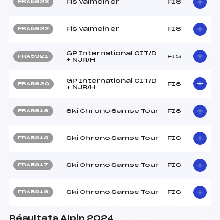
Fis Valmeinier
FIS
FRA5923
Fis Valmeinier
FIS
FRA5922
GP International CIT/D
FIS
FRA5921
+ NJR/H
GP International CIT/D
FIS
FRA5920
+ NJR/H
Ski Chrono Samse Tour
FIS
FRA5919
Ski Chrono Samse Tour
FIS
FRA5918
Ski Chrono Samse Tour
FIS
FRA5917
Ski Chrono Samse Tour
FIS
FRA5916
Résultats Alpin 2024