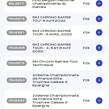
FINI Belgium National
Championship SL
FIS
BEL5577
Dames
SKI CHRONO SAMSE
FIS
FRA6279
TOU* 6 Avril 2022
SKI CHRONO SAMSE
FIS
FRA6287
TOUR – 5 AVRIL 2022
SKI CHRONO SAMSE
TOUR – 4, 5 et 6 Avril
FIS
FRA6286
2022
Ski Chrono Samse Tour
FIS
FRA6276
Technique
109eme Championnats
de France Elite
FIS
FRA6264
Trophee Caisse d
Epargne
109eme Championnats
de France Elite
FIS
FRA6265
Trophee Caisse d
Epargne