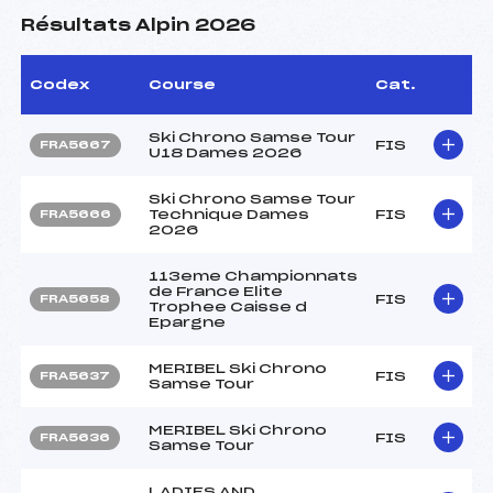
Résultats Alpin 2026
Codex
Course
Cat.
Ski Chrono Samse Tour
FIS
FRA5667
U18 Dames 2026
Ski Chrono Samse Tour
Technique Dames
FIS
FRA5666
2026
113eme Championnats
de France Elite
FIS
FRA5658
Trophee Caisse d
Epargne
MERIBEL Ski Chrono
FIS
FRA5637
Samse Tour
MERIBEL Ski Chrono
FIS
FRA5636
Samse Tour
LADIES AND