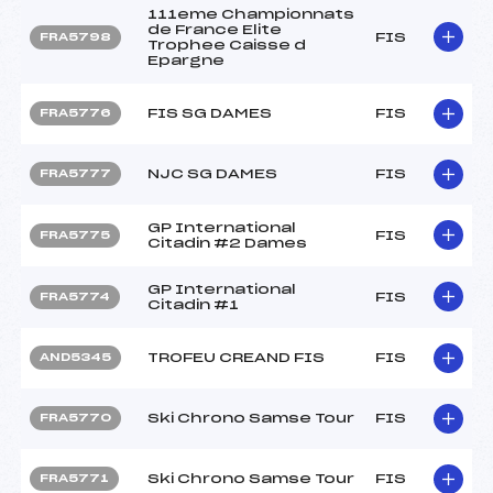
111eme Championnats
de France Elite
FIS
FRA5798
Trophee Caisse d
Epargne
FIS SG DAMES
FIS
FRA5776
NJC SG DAMES
FIS
FRA5777
GP International
FIS
FRA5775
Citadin #2 Dames
GP International
FIS
FRA5774
Citadin #1
TROFEU CREAND FIS
FIS
AND5345
Ski Chrono Samse Tour
FIS
FRA5770
Ski Chrono Samse Tour
FIS
FRA5771