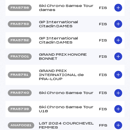
Ski Chrono Samse Tour
FIS
FRA5756
dames
GP International
FIS
FRA5753
Citadin DAMES
GP International
FIS
FRA5752
Citadin DAMES
GRAND PRIX HONORE
FIS
FRA7001
BONNET
GRAND PRIX
INTERNATIONAL de
FIS
FRA5751
PRA-LOUP
Ski Chrono Samse Tour
FIS
FRA5740
Ski Chrono Samse Tour
FIS
FRA5739
U18
LGT 2024 COURCHEVEL
FFS
ANAF0021
FEMMES