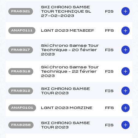
SKI CHRONO SAMSE
TOUR TECHNIQUE SL
FIS
FRA6321
27-02-2023
LGNT 2023 METABIEF
FFS
ANAF0111
Ski Chrono Samse Tour
Technique – 20 février
FIS
FRA6317
2023
Ski Chrono Samse Tour
Technique – 22 février
FIS
FRA6318
2023
SKI CHRONO SAMSE
FIS
FRA6312
TOUR 2023
LGNT 2023 MORZINE
FFS
ANAF0101
SKI CHRONO SAMSE
FIS
FRA6256
TOUR 2023