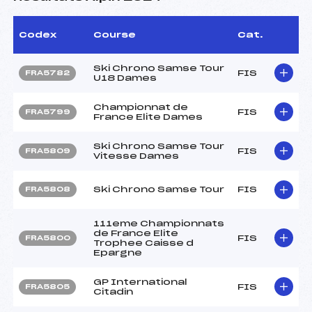
Codex
Course
Cat.
Ski Chrono Samse Tour
FIS
FRA5782
U18 Dames
Championnat de
FIS
FRA5799
France Elite Dames
Ski Chrono Samse Tour
FIS
FRA5809
Vitesse Dames
Ski Chrono Samse Tour
FIS
FRA5808
111eme Championnats
de France Elite
FIS
FRA5800
Trophee Caisse d
Epargne
GP International
FIS
FRA5805
Citadin