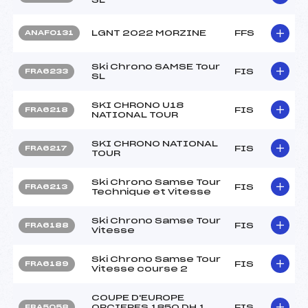
LGNT 2022 MORZINE
FFS
ANAF0131
Ski Chrono SAMSE Tour
FIS
FRA6233
SL
SKI CHRONO U18
FIS
FRA6218
NATIONAL TOUR
SKI CHRONO NATIONAL
FIS
FRA6217
TOUR
Ski Chrono Samse Tour
FIS
FRA6213
Technique et Vitesse
Ski Chrono Samse Tour
FIS
FRA6188
Vitesse
Ski Chrono Samse Tour
FIS
FRA6189
Vitesse course 2
COUPE D'EUROPE
ORCIERES 1850 DH 1
FIS
FRA5058