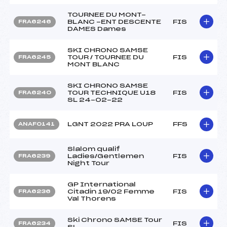
TOURNEE DU MONT-
BLANC -ENT DESCENTE
FIS
FRA6246
DAMES Dames
SKI CHRONO SAMSE
TOUR / TOURNEE DU
FIS
FRA6245
MONT BLANC
SKI CHRONO SAMSE
TOUR TECHNIQUE U18
FIS
FRA6240
SL 24-02-22
LGNT 2022 PRA LOUP
FFS
ANAF0141
Slalom qualif
Ladies/Gentlemen
FIS
FRA6239
Night Tour
GP International
Citadin 19/02 Femme
FIS
FRA6236
Val Thorens
Ski Chrono SAMSE Tour
FIS
FRA6234
SL