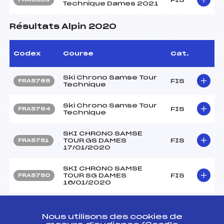
Technique Dames 2021
Résultats Alpin 2020
Codex
Course
Cat.
Ski Chrono Samse Tour
FIS
FRA5765
Technique
Ski Chrono Samse Tour
FIS
FRA5764
Technique
SKI CHRONO SAMSE
TOUR GS DAMES
FIS
FRA5751
17/01/2020
SKI CHRONO SAMSE
TOUR SG DAMES
FIS
FRA5750
16/01/2020
SKI CHRONO SAMSE
TOUR COMBINE ALPIN
FIS
FRA5749
Nous utilisons des cookies de
DAMES 16/01/2020