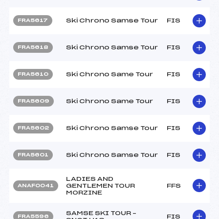
Ski Chrono Samse Tour
FIS
FRA5617
Ski Chrono Samse Tour
FIS
FRA5618
Ski Chrono Same Tour
FIS
FRA5610
Ski Chrono Same Tour
FIS
FRA5609
Ski Chrono Samse Tour
FIS
FRA5602
Ski Chrono Samse Tour
FIS
FRA5601
LADIES AND
GENTLEMEN TOUR
FFS
ANAF0041
MORZINE
SAMSE SKI TOUR –
FIS
FRA5596