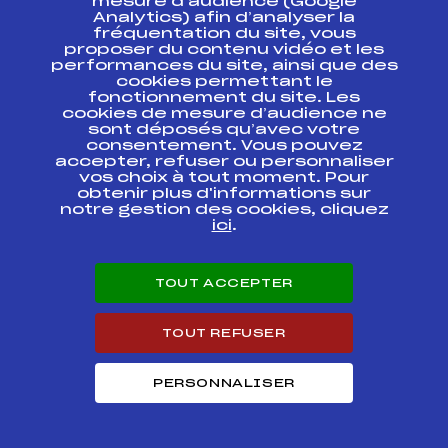
mesure d’audience (Google
Analytics) afin d’analyser la
SKI CHRONO SAMSE
fréquentation du site, vous
TOUR COMBINE ALPIN
FIS
FRA5747
proposer du contenu vidéo et les
DAMES 15/01/2020
performances du site, ainsi que des
cookies permettant le
fonctionnement du site. Les
SKI CHRONO SAMSE
TOUR SG DAMES
FIS
cookies de mesure d’audience ne
FRA5748
15/01/2020
sont déposés qu’avec votre
consentement. Vous pouvez
accepter, refuser ou personnaliser
SKI CHRONO SAMSE
FIS
FRA5746
vos choix à tout moment. Pour
TOUR SL DAMES
obtenir plus d'informations sur
notre gestion des cookies, cliquez
Ski Chrono Samse Tour
ici
.
FIS
FRA5736
Technique
Ski Chrono Samse Tour
TOUT ACCEPTER
FIS
FRA5735
Technique
TOUT REFUSER
Ski Chrono Samse Tour
FIS
FRA5731
Technique FILLES
PERSONNALISER
Ski Chrono Samse Tour
Technique FILLES
FIS
FRA5730
MARDI