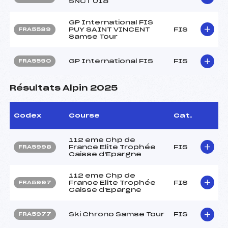
SNCT U18
GP International FIS
PUY SAINT VINCENT
FIS
FRA5589
Samse Tour
GP International FIS
FIS
FRA5590
Résultats Alpin 2025
Codex
Course
Cat.
112 eme Chp de
France Elite Trophée
FIS
FRA5998
Caisse d'Epargne
112 eme Chp de
France Elite Trophée
FIS
FRA5997
Caisse d'Epargne
Ski Chrono Samse Tour
FIS
FRA5977