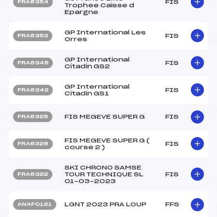
FIS
FRA6354
Trophee Caisse d
Epargne
GP International Les
FIS
FRA6353
Orres
GP International
FIS
FRA6345
Citadin GS2
GP International
FIS
FRA6342
Citadin GS1
FIS MEGEVE SUPER G
FIS
FRA6325
FIS MEGEVE SUPER G (
FIS
FRA6326
course 2 )
SKI CHRONO SAMSE
TOUR TECHNIQUE SL
FIS
FRA6322
01-03-2023
LGNT 2023 PRA LOUP
FFS
ANAF0121