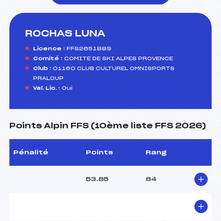
ROCHAS LUNA
foi(s) le ski
Licence :
FFS2651889
Comité :
COMITE DE SKI ALPES PROVENCE
Club :
01160 CLUB CULTUREL OMNISPORTS
PRALOUP
Val. Lic. :
Oui
Points Alpin FFS (10ème liste FFS 2026)
Pénalité
Points
Rang
53.85
84