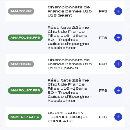
Championnats de
France Dames U16
FFS
ANAF0182
U18 Géant
Résultats 22ème
Chpt de France
Filles U16 -16ans
FFS
ANAF0188.FFS
EO – Trophée
Caisse d'Epargne –
Kassbohrer
Championnats de
France Dames U16
FFS
ANAF0181
U18 Super-G
Résultats 22ème
Chpt de France
Filles U16 -16ans
FFS
ANAF0187.FFS
EO – Trophée
Caisse d'Epargne –
Kassbohrer
COUPE D'ARGENT
TROPHEE BANQUE
FFS
ASAF1471.FFS
POPULAIRE