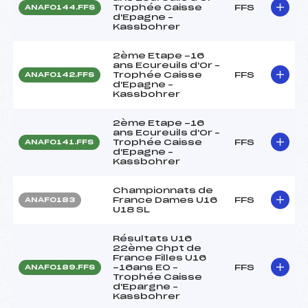
Trophée Caisse
FFS
ANAF0144.FFS
d'Epagne –
Kassbohrer
2ème Etape -16
ans Ecureuils d'Or –
Trophée Caisse
FFS
ANAF0142.FFS
d'Epagne –
Kassbohrer
2ème Etape -16
ans Ecureuils d'Or –
Trophée Caisse
FFS
ANAF0141.FFS
d'Epagne –
Kassbohrer
Championnats de
France Dames U16
FFS
ANAF0183
U18 SL
Résultats U16
22ème Chpt de
France Filles U16
-16ans EO –
FFS
ANAF0189.FFS
Trophée Caisse
d'Epargne –
Kassbohrer