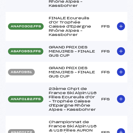
Rhône Alpes –
Kassbohrer
FINALE Ecureuils
d'Or Trophée
Caisse d'Epargne
FFS
ANAF0302.FFS
Rhône Alpes –
Kassbohrer
GRAND PRIX DES
MENUIRES – FINALE
FFS
ASAF0953.FFS
GUS CUP
GRAND PRIX DES
MENUIRES – FINALE
FFS
ASAF0951
GUS CUP
23ème Chpt de
France Ski Alpin U16
Filles Ecureuils d'Or
FFS
ANAF0182.FFS
– Trophée Caisse
d'Epargne Rhône
Alpes – Kassbohrer
Championnat de
France Ski Alpin U16
& U18 Filles AURON
FFS
ANAF0172