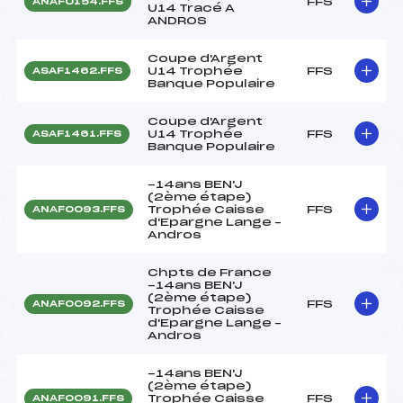
FFS
ANAF0154.FFS
U14 Tracé A
ANDROS
Coupe d'Argent
U14 Trophée
FFS
ASAF1462.FFS
Banque Populaire
Coupe d'Argent
U14 Trophée
FFS
ASAF1461.FFS
Banque Populaire
-14ans BEN'J
(2ème étape)
Trophée Caisse
FFS
ANAF0093.FFS
d'Epargne Lange –
Andros
Chpts de France
-14ans BEN'J
(2ème étape)
FFS
ANAF0092.FFS
Trophée Caisse
d'Epargne Lange –
Andros
-14ans BEN'J
(2ème étape)
Trophée Caisse
FFS
ANAF0091.FFS