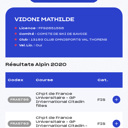
VIDONI MATHILDE
foi(s) le ski
Licence :
FFS2651556
Comité :
COMITE DE SKI DE SAVOIE
Club :
13193 CLUB OMNISPORTS VAL THORENS
Val. Lic. :
Oui
Résultats Alpin 2020
Codex
Course
Cat.
Chpt de France
Universitaire – GP
FIS
FRA5795
International Citadin
filles
Chpt de France
Universitaire – GP
FIS
FRA5793
International Citadin –