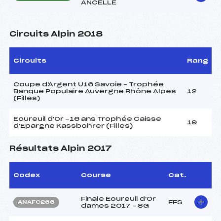
ANCELLE
Circuits Alpin 2018
Circuits
Rang
Coupe d'Argent U16 Savoie – Trophée
Banque Populaire Auvergne Rhône Alpes
12
(Filles)
Ecureuil d'Or -16 ans Trophée Caisse
19
d'Epargne Kassbohrer (Filles)
Résultats Alpin 2017
Codex
Course
Cat.
Finale Ecureuil d'Or
FFS
ANAF0266
dames 2017 – SG