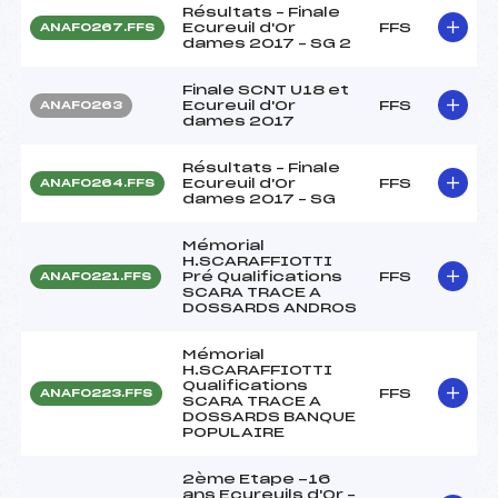
Résultats – Finale
Ecureuil d'Or
FFS
ANAF0267.FFS
dames 2017 – SG 2
Finale SCNT U18 et
Ecureuil d'Or
FFS
ANAF0263
dames 2017
Résultats – Finale
Ecureuil d'Or
FFS
ANAF0264.FFS
dames 2017 – SG
Mémorial
H.SCARAFFIOTTI
Pré Qualifications
FFS
ANAF0221.FFS
SCARA TRACE A
DOSSARDS ANDROS
Mémorial
H.SCARAFFIOTTI
Qualifications
FFS
ANAF0223.FFS
SCARA TRACE A
DOSSARDS BANQUE
POPULAIRE
2ème Etape -16
ans Ecureuils d'Or –