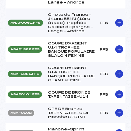
Lange – Andros
Chpts de France –
14ans BEN'J (1ère
étape) Trophée
FFS
ANAF0061.FFS
Caisse d'Epargne –
Lange – Andros
COUPE D'ARGENT
U14 TROPHEE
FFS
ASAF1382.FFS
BANQUE POPULAIRE
SLALOM FEMME
COUPE D'ARGENT
U14 TROPHEE
FFS
ASAF1381.FFS
BANQUE POPULAIRE
GEANT FEMME
COUPE DE BRONZE
FFS
ASAF0101.FFS
TARENTAISE-U14
CPE DE Bronze
TARENTAISE-U14
FFS
ASAF0102
Manche SPRINT
Manche-Sprint :