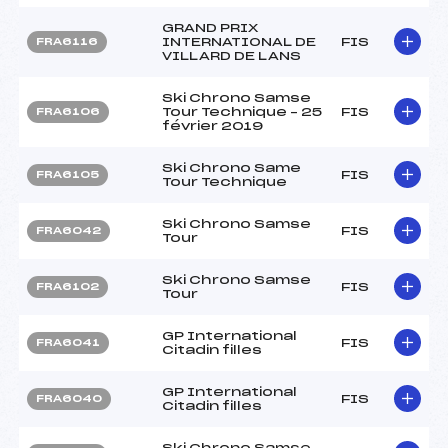
GRAND PRIX
INTERNATIONAL DE
FIS
FRA6116
VILLARD DE LANS
Ski Chrono Samse
Tour Technique – 25
FIS
FRA6106
février 2019
Ski Chrono Same
FIS
FRA6105
Tour Technique
Ski Chrono Samse
FIS
FRA6042
Tour
Ski Chrono Samse
FIS
FRA6102
Tour
GP International
FIS
FRA6041
Citadin filles
GP International
FIS
FRA6040
Citadin filles
Ski Chrono Samse