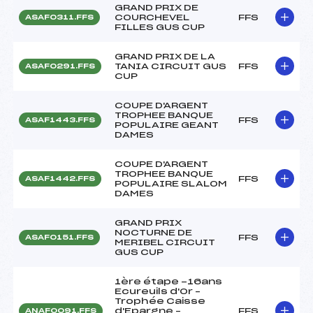
GRAND PRIX DE
COURCHEVEL
FFS
ASAF0311.FFS
FILLES GUS CUP
GRAND PRIX DE LA
TANIA CIRCUIT GUS
FFS
ASAF0291.FFS
CUP
COUPE D'ARGENT
TROPHEE BANQUE
FFS
ASAF1443.FFS
POPULAIRE GEANT
DAMES
COUPE D'ARGENT
TROPHEE BANQUE
FFS
ASAF1442.FFS
POPULAIRE SLALOM
DAMES
GRAND PRIX
NOCTURNE DE
FFS
ASAF0151.FFS
MERIBEL CIRCUIT
GUS CUP
1ère étape -16ans
Ecureuils d'Or –
Trophée Caisse
d'Epargne –
FFS
ANAF0091.FFS