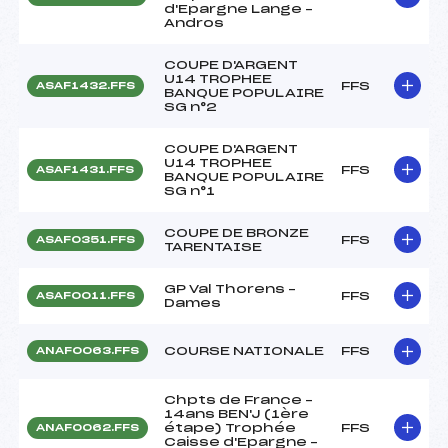
d'Epargne Lange –
Andros
COUPE D'ARGENT
U14 TROPHEE
FFS
ASAF1432.FFS
BANQUE POPULAIRE
SG n°2
COUPE D'ARGENT
U14 TROPHEE
FFS
ASAF1431.FFS
BANQUE POPULAIRE
SG n°1
COUPE DE BRONZE
FFS
ASAF0351.FFS
TARENTAISE
GP Val Thorens –
FFS
ASAF0011.FFS
Dames
COURSE NATIONALE
FFS
ANAF0063.FFS
Chpts de France –
14ans BEN'J (1ère
étape) Trophée
FFS
ANAF0062.FFS
Caisse d'Epargne –