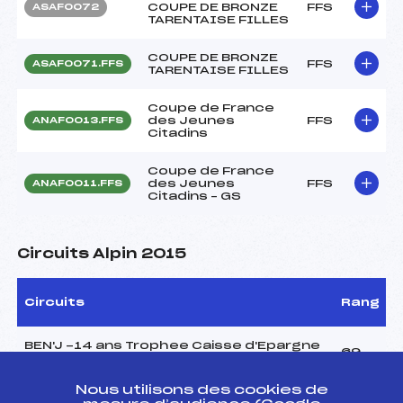
COUPE DE BRONZE
FFS
ASAF0072
TARENTAISE FILLES
COUPE DE BRONZE
FFS
ASAF0071.FFS
TARENTAISE FILLES
Coupe de France
des Jeunes
FFS
ANAF0013.FFS
Citadins
Coupe de France
des Jeunes
FFS
ANAF0011.FFS
Citadins – GS
Circuits Alpin 2015
Circuits
Rang
BEN'J -14 ans Trophee Caisse d'Epargne
69
– LANGE-ANDROS (Filles)
Nous utilisons des cookies de
Coupe d'Argent U14 Savoie (Clt général
7