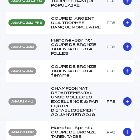
TROPHEE BANQUE
FFS
ASAF0311.FFS
POPULAIRE
COUPE D' ARGENT
U14 TROPHEE
FFS
ASAF0321.FFS
BANQUE POPULAIRE
Manche-Sprint :
COUPE DE BRONZE
FFS
ASAF0222
TARENTAISE U14
FILLES
COUPE DE BRONZE
TARENTAISE U14
FFS
ASAF0221
femme
CHAMPIONNAT
DEPARTEMENTAL
UNSS COLLEGES
EXCELLENCE & PAR
FFS
ASAF1441
EQUIPE
D'ETABLISSEMENT
20 JANVIER 2016
Manche-Sprint :
COUPE DE BRONZE
FFS
ASAF0162
TARENTAISE