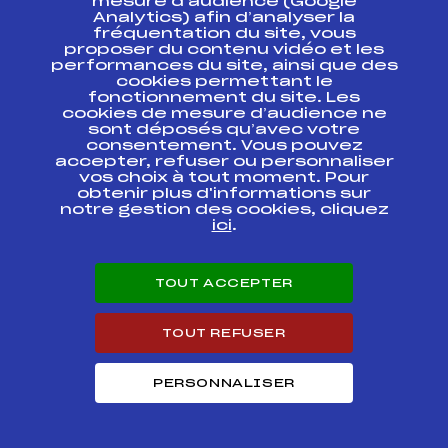
mesure d’audience (Google
Filles 2002)
Analytics) afin d’analyser la
fréquentation du site, vous
Coupe d'Argent U14 Savoie – Trophée
proposer du contenu vidéo et les
33
Banque Populaire des Alpes (Fille)
performances du site, ainsi que des
cookies permettant le
fonctionnement du site. Les
Résultats Alpin 2014
cookies de mesure d’audience ne
sont déposés qu’avec votre
consentement. Vous pouvez
accepter, refuser ou personnaliser
Codex
Course
Cat.
vos choix à tout moment. Pour
obtenir plus d'informations sur
notre gestion des cookies, cliquez
FINALE COUPE DE
FFS
ASAF0901.FFS
BRONZE U12 FILLES
ici
.
COUPE D'ARGENT U
12 "Trophée Carré
TOUT ACCEPTER
Neige" Liste FILLES
FFS
ASAF1511.FFS
Dossards "Les
Menuires"
TOUT REFUSER
COUPE DE BRONZE
FFS
ASAF0691.FFS
U12 TARENTAISE
PERSONNALISER
COUPE DE BRONZE
FFS
ASAF0561.FFS
U12 TARENTAISE