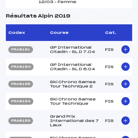
12/03 – Femme
Résultats Alpin 2019
Codex
Course
Cat.
GP International
FIS
FRA6161
Citadin – SL D 7.04
GP International
FIS
FRA6160
Citadin – SL D 6.04
Ski Chrono Samse
FIS
FRA6155
Tour Technique 2
Ski Chrono Samse
FIS
FRA6154
Tour Technique
Grand Prix
International des 7
FIS
FRA6153
Laux
Ski Chrono Samse