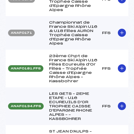
Trophée Caisse
d'Epargne Rhône
Alpes
Championnat de
France Ski Alpin U16
& U18 Filles AURON
FFS
ANAF0171
Trophée Caisse
d'Epargne Rhône
Alpes
23ème Chpt de
France Ski Alpin U16
Filles Ecureuils d'Or
Filles – Trophée
FFS
ANAF0181.FFS
Caisse d'Epargne
Rhône Alpes –
Kassbohrer
LES GETS – 2EME
ETAPE – U16
ECUREUILS D'OR
TROPHEE CAISSE
FFS
ANAF0134.FFS
D'EPARGNE RHONE
ALPES – –
KASSBOHRER
ST JEAN D'AULPS –