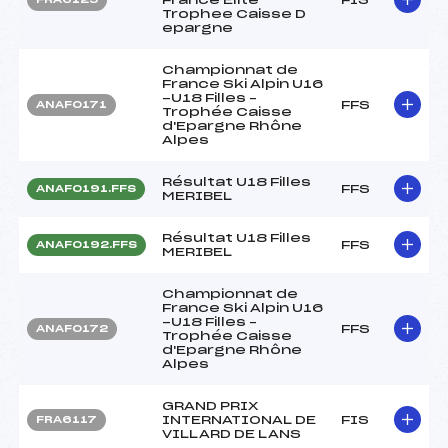
Trophee Caisse D
epargne
Championnat de
France Ski Alpin U16
-U18 Filles –
FFS
ANAF0171
Trophée Caisse
d'Epargne Rhône
Alpes
Résultat U18 Filles
FFS
ANAF0191.FFS
MERIBEL
Résultat U18 Filles
FFS
ANAF0192.FFS
MERIBEL
Championnat de
France Ski Alpin U16
-U18 Filles –
FFS
ANAF0172
Trophée Caisse
d'Epargne Rhône
Alpes
GRAND PRIX
INTERNATIONAL DE
FIS
FRA6117
VILLARD DE LANS