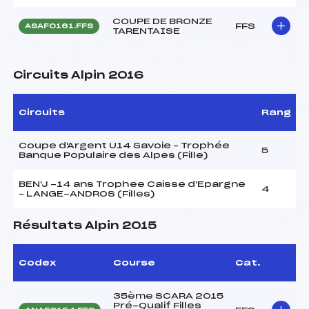
COUPE DE BRONZE
FFS
ASAF0161.FFS
TARENTAISE
Circuits Alpin 2016
Circuits
Rang
Coupe d'Argent U14 Savoie – Trophée
5
Banque Populaire des Alpes (Fille)
BEN'J -14 ans Trophee Caisse d'Epargne
4
– LANGE-ANDROS (Filles)
Résultats Alpin 2015
Codex
Course
Cat.
35ème SCARA 2015
Pré-Qualif Filles