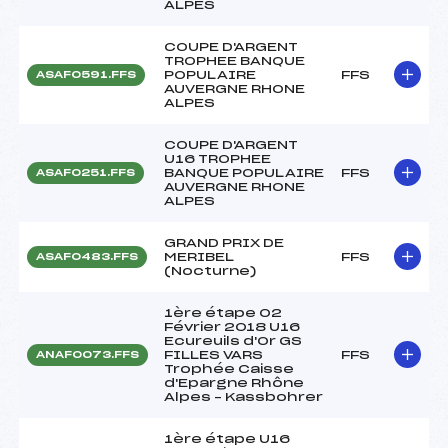
ALPES
COUPE D'ARGENT
TROPHEE BANQUE
POPULAIRE
FFS
ASAF0591.FFS
AUVERGNE RHONE
ALPES
COUPE D'ARGENT
U16 TROPHEE
BANQUE POPULAIRE
FFS
ASAF0251.FFS
AUVERGNE RHONE
ALPES
GRAND PRIX DE
MERIBEL
FFS
ASAF0483.FFS
(Nocturne)
1ère étape 02
Février 2018 U16
Ecureuils d'Or GS
FILLES VARS
FFS
ANAF0073.FFS
Trophée Caisse
d'Epargne Rhône
Alpes – Kassbohrer
1ère étape U16