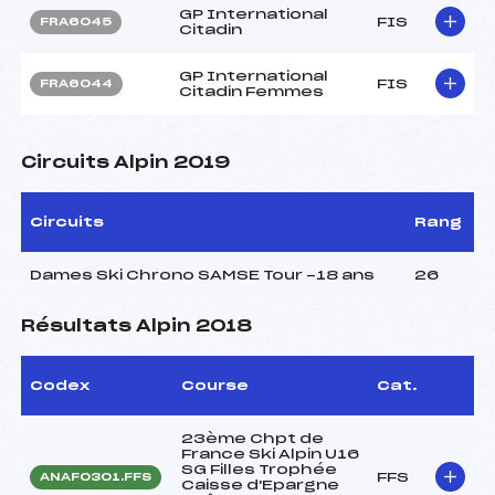
GP International
FIS
FRA6045
Citadin
GP International
FIS
FRA6044
Citadin Femmes
Circuits Alpin 2019
Circuits
Rang
Dames Ski Chrono SAMSE Tour -18 ans
26
Résultats Alpin 2018
Codex
Course
Cat.
23ème Chpt de
France Ski Alpin U16
SG Filles Trophée
FFS
ANAF0301.FFS
Caisse d'Epargne