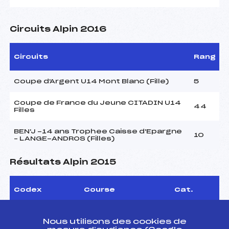
Circuits Alpin 2016
Circuits
Rang
Coupe d'Argent U14 Mont Blanc (Fille)
5
Coupe de France du Jeune CITADIN U14
44
Filles
BEN'J -14 ans Trophee Caisse d'Epargne
10
– LANGE-ANDROS (Filles)
Résultats Alpin 2015
Codex
Course
Cat.
FINALE COUPE DE
FFS
AMBF1681
BRONZE ARAVIS U14
Nous utilisons des cookies de