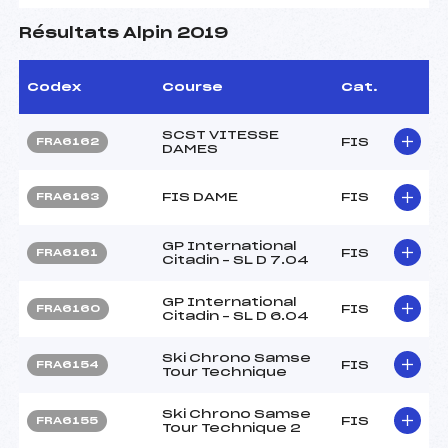
Résultats Alpin 2019
Codex
Course
Cat.
SCST VITESSE
FIS
FRA6162
DAMES
FIS DAME
FIS
FRA6163
GP International
FIS
FRA6161
Citadin – SL D 7.04
GP International
FIS
FRA6160
Citadin – SL D 6.04
Ski Chrono Samse
FIS
FRA6154
Tour Technique
Ski Chrono Samse
FIS
FRA6155
Tour Technique 2