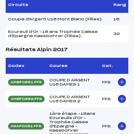
Circuits
Rang
Coupe d'Argent U16 Mont Blanc (Filles)
16
Ecureuil d'Or -16 ans Trophée Caisse
32
d'Epargne Kassbohrer (Filles)
Résultats Alpin 2017
Codex
Course
Cat.
COUPE D ARGENT
FFS
AMBF0861.FFS
U16 DAMES 1
COUPE D ARGENT
FFS
AMBF0862.FFS
U16 DAMES 2
1ère étape -16ans
Ecureuils d'Or –
Trophée Caisse
d'Epargne –
FFS
ANAF0091.FFS
Kassbohrer