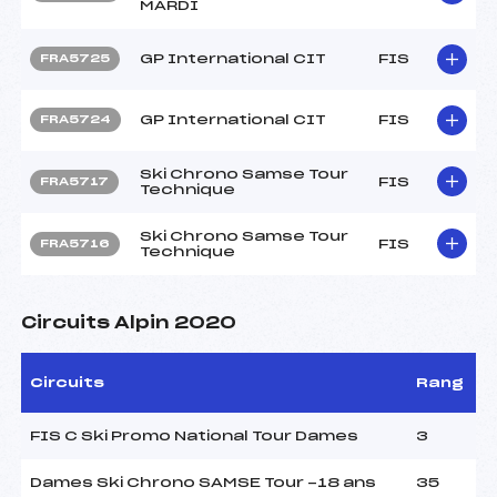
MARDI
GP International CIT
FIS
FRA5725
GP International CIT
FIS
FRA5724
Ski Chrono Samse Tour
FIS
FRA5717
Technique
Ski Chrono Samse Tour
FIS
FRA5716
Technique
Circuits Alpin 2020
Circuits
Rang
FIS C Ski Promo National Tour Dames
3
Dames Ski Chrono SAMSE Tour -18 ans
35