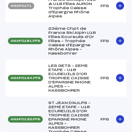
& U18 Filles AURON
FFS
ANAF0171
Trophée Caisse
d'Epargne Rhône
Alpes
23ème Chpt de
France Ski Alpin U16
Filles Ecureuils d'Or
Filles – Trophée
FFS
ANAF0181.FFS
Caisse d'Epargne
Rhône Alpes –
Kassbohrer
LES GETS – 2EME
ETAPE – U16
ECUREUILS D'OR
TROPHEE CAISSE
FFS
ANAF0134.FFS
D'EPARGNE RHONE
ALPES – –
KASSBOHRER
ST JEAN D'AULPS –
2EME ETAPE – U16
ECUREUILS D'OR
TROPHEE CAISSE
EPARGNE RHONE
FFS
ANAF0133.FFS
ALPES –
KASSBOHRER
Trophée Caisse