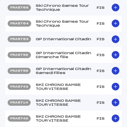
Ski Chrono Samse Tour
FIS
FRA5765
Technique
Ski Chrono Samse Tour
FIS
FRA5764
Technique
GP International Citadin
FIS
FRA5763
GP International Citadin
FIS
FRA5759
Dimanche fille
GP International Citadin
FIS
FRA5755
Samedi Filles
SKI CHRONO SAMSE
FIS
FRA5743
TOUR VITESSE
SKI CHRONO SAMSE
FIS
FRA5714
TOUR VITESSE
SKI CHRONO SAMSE
FIS
FRA5742
TOUR VITESSE