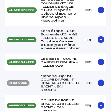
Ecureuils d'Or SL
FILLES LE SAUZE
31-01 Trophée
FFS
ANAF0072.FFS
Caisse d'Epargne
Rhône Alpes –
Kassbohrer
1ère étape – U16
Ecureuils d'Or – GS
FILLES LE SAUZE
FFS
ANAF0071.FFS
Trophée Caisse
d'Epargne Rhône
Alpes – Kassbohrer
LES GETS – COUPE
D'ARGENT BPAURA –
FFS
AMBF0341.FFS
FILLES U16
Manche-Sprint :
COUPE D'ARGENT
BPAURA U16 FILLES
FFS
AMBF0232
SAINT JEAN
D'AULPS
COUPE D'ARGENT
BPAURA U16 FILLES
FFS
AMBF0231.FFS
SAINT JEAN
D'AULPS