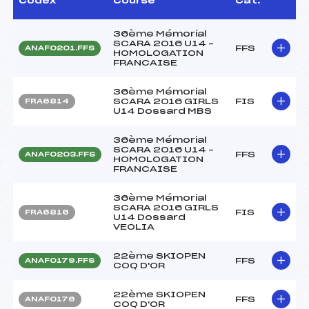
Codex
Course
Cat.
36ème Mémorial
SCARA 2016 U14 –
FFS
ANAF0201.FFS
HOMOLOGATION
FRANCAISE
36ème Mémorial
SCARA 2016 GIRLS
FIS
FRA6814
U14 Dossard MBS
36ème Mémorial
SCARA 2016 U14 –
FFS
ANAF0203.FFS
HOMOLOGATION
FRANCAISE
36ème Mémorial
SCARA 2016 GIRLS
FIS
FRA6816
U14 Dossard
VEOLIA
22ème SKIOPEN
FFS
ANAF0179.FFS
COQ D'OR
22ème SKIOPEN
FFS
ANAF0176
COQ D'OR