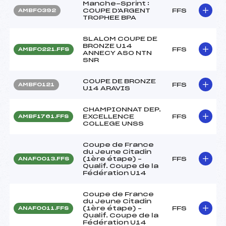
Manche-Sprint :
COUPE D'ARGENT
FFS
AMBF0392
TROPHEE BPA
SLALOM COUPE DE
BRONZE U14
FFS
AMBF0221.FFS
ANNECY ASO NTN
SNR
COUPE DE BRONZE
FFS
AMBF0121
U14 ARAVIS
CHAMPIONNAT DEP.
EXCELLENCE
FFS
AMBF1761.FFS
COLLEGE UNSS
Coupe de France
du Jeune Citadin
(1ère étape) –
FFS
ANAF0013.FFS
Qualif. Coupe de la
Fédération U14
Coupe de France
du Jeune Citadin
(1ère étape) –
FFS
ANAF0011.FFS
Qualif. Coupe de la
Fédération U14