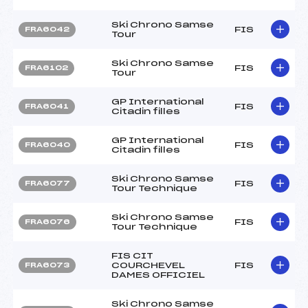
Ski Chrono Samse
FIS
FRA6042
Tour
Ski Chrono Samse
FIS
FRA6102
Tour
GP International
FIS
FRA6041
Citadin filles
GP International
FIS
FRA6040
Citadin filles
Ski Chrono Samse
FIS
FRA6077
Tour Technique
Ski Chrono Samse
FIS
FRA6076
Tour Technique
FIS CIT
COURCHEVEL
FIS
FRA6073
DAMES OFFICIEL
Ski Chrono Samse