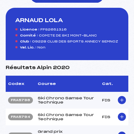
ARNAUD LOLA
foi(s) le ski
Licence :
FFS2651316
Comité :
COMITE DE SKI MONT-BLANC
Club :
09228 CLUB DES SPORTS ANNECY SEMNOZ
Val. Lic. :
Non
Résultats Alpin 2020
Codex
Course
Cat.
Ski Chrono Samse Tour
FIS
FRA5796
Technique
Ski Chrono Samse Tour
FIS
FRA5794
Technique
Grand prix