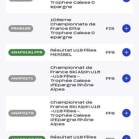
Trophee Caisse D
epargne
106eme
Championnats de
France Elite
FIS
FRA6125
Trophee Caisse D
epargne
Résultat U18 Filles
FFS
ANAF0191.FFS
MERIBEL
Championnat de
France Ski Alpin U16
-U18 Filles –
FFS
ANAF0171
Trophée Caisse
d'Epargne Rhône
Alpes
Championnat de
France Ski Alpin U16
-U18 Filles –
FFS
ANAF0172
Trophée Caisse
d'Epargne Rhône
Alpes
Résultat U18 Filles