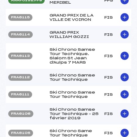
FFS
ANAF0192.FFS
MERIBEL
GRAND PRIX DE LA
FIS
FRA6115
VILLE DE VOIRON
GRAND PRIX
FIS
FRA6114
WILLIAM GOZZI
Ski Chrono Samse
Tour Technique.
FIS
FRA6113
Slalom St Jean
d'Aulps 7 MARS
Ski Chrono Samse
FIS
FRA6112
Tour Technique
Ski Chrono Samse
FIS
FRA6111
Tour Technique
Ski Chrono Samse
Tour Technique – 25
FIS
FRA6106
février 2019
Ski Chrono Same
FIS
FRA6105
Tour Technique