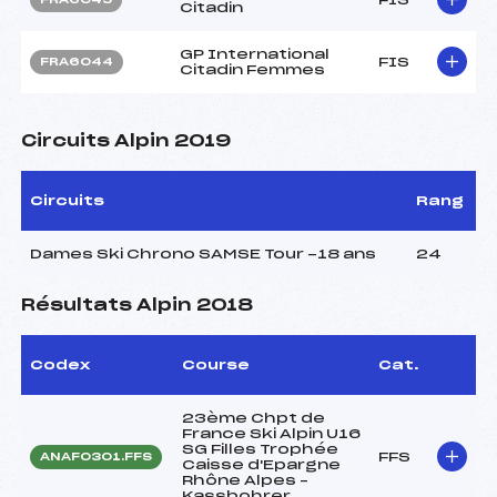
Citadin
GP International
FIS
FRA6044
Citadin Femmes
Circuits Alpin 2019
Circuits
Rang
Dames Ski Chrono SAMSE Tour -18 ans
24
Résultats Alpin 2018
Codex
Course
Cat.
23ème Chpt de
France Ski Alpin U16
SG Filles Trophée
FFS
ANAF0301.FFS
Caisse d'Epargne
Rhône Alpes –
Kassbohrer