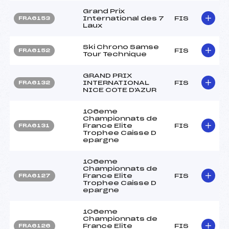
Grand Prix
International des 7
FIS
FRA6153
Laux
Ski Chrono Samse
FIS
FRA6152
Tour Technique
GRAND PRIX
INTERNATIONAL
FIS
FRA6132
NICE COTE D'AZUR
106eme
Championnats de
France Elite
FIS
FRA6131
Trophee Caisse D
epargne
106eme
Championnats de
France Elite
FIS
FRA6127
Trophee Caisse D
epargne
106eme
Championnats de
France Elite
FIS
FRA6126