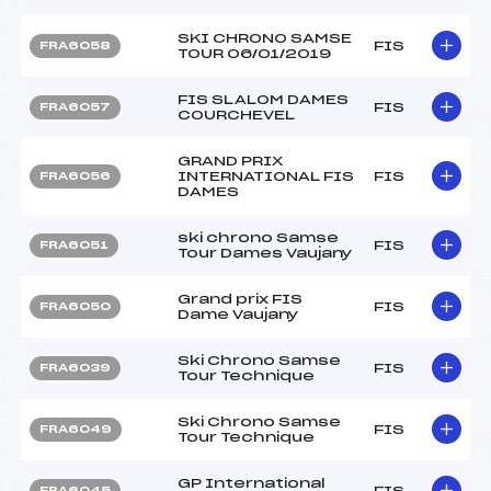
SKI CHRONO SAMSE
FIS
FRA6058
TOUR 06/01/2019
FIS SLALOM DAMES
FIS
FRA6057
COURCHEVEL
GRAND PRIX
INTERNATIONAL FIS
FIS
FRA6056
DAMES
ski chrono Samse
FIS
FRA6051
Tour Dames Vaujany
Grand prix FIS
FIS
FRA6050
Dame Vaujany
Ski Chrono Samse
FIS
FRA6039
Tour Technique
Ski Chrono Samse
FIS
FRA6049
Tour Technique
GP International
FIS
FRA6045