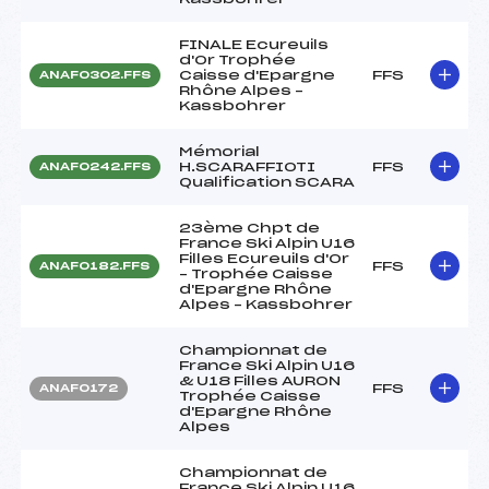
FINALE Ecureuils
d'Or Trophée
Caisse d'Epargne
FFS
ANAF0302.FFS
Rhône Alpes –
Kassbohrer
Mémorial
H.SCARAFFIOTI
FFS
ANAF0242.FFS
Qualification SCARA
23ème Chpt de
France Ski Alpin U16
Filles Ecureuils d'Or
FFS
ANAF0182.FFS
– Trophée Caisse
d'Epargne Rhône
Alpes – Kassbohrer
Championnat de
France Ski Alpin U16
& U18 Filles AURON
FFS
ANAF0172
Trophée Caisse
d'Epargne Rhône
Alpes
Championnat de
France Ski Alpin U16