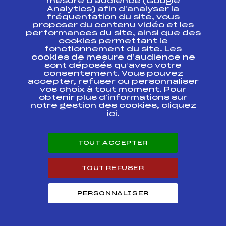
mesure d’audience (Google
Analytics) afin d’analyser la
35ème SCARA 2015
fréquentation du site, vous
Pré-Qualif Filles
FFS
ANAF0155.FFS
proposer du contenu vidéo et les
U14 Tracé B MBS
performances du site, ainsi que des
cookies permettant le
-14ans BEN'J
fonctionnement du site. Les
(2ème étape)
cookies de mesure d’audience ne
Trophée Caisse
FFS
ANAF0093.FFS
sont déposés qu’avec votre
d'Epargne Lange –
consentement. Vous pouvez
Andros
accepter, refuser ou personnaliser
vos choix à tout moment. Pour
obtenir plus d'informations sur
Chpts de France
-14ans BEN'J
notre gestion des cookies, cliquez
(2ème étape)
ici
.
FFS
ANAF0092.FFS
Trophée Caisse
d'Epargne Lange –
Andros
TOUT ACCEPTER
-14ans BEN'J
(2ème étape)
TOUT REFUSER
Trophée Caisse
FFS
ANAF0091.FFS
d'Epargne Lange –
Andros
PERSONNALISER
LES GETS – COUPE
FFS
AMBF1341.FFS
D'ARGENT U14 RUN 1