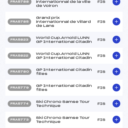
internationnal de la ville
FIS
FRA5788
de Voiron
Grand prix
internationnal de Villard
FIS
FRA5785
de Lans
World Cup.Arnold LUNN
FIS
FRA5823
GP International Citadin
World Cup.Arnold LUNN
FIS
FRA5822
GP International Citadin
GP International Citadin
FIS
FRA5780
filles
GP International Citadin
FIS
FRA5779
filles
Ski Chrono Samse Tour
FIS
FRA5774
Technique
Ski Chrono Samse Tour
FIS
FRA5773
Technique