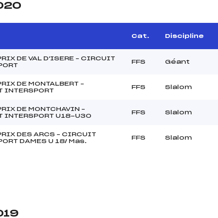
2020
Cat.
Discipline
RIX DE VAL D'ISERE – CIRCUIT
FFS
Géant
PORT
RIX DE MONTALBERT –
FFS
Slalom
T INTERSPORT
RIX DE MONTCHAVIN –
FFS
Slalom
T INTERSPORT U18-U30
RIX DES ARCS – CIRCUIT
FFS
Slalom
ORT DAMES U 18/ Mas.
019