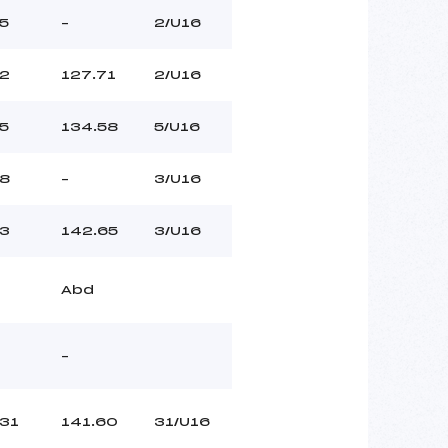
5
–
2/U16
2
127.71
2/U16
5
134.58
5/U16
8
–
3/U16
3
142.65
3/U16
Abd
–
31
141.60
31/U16