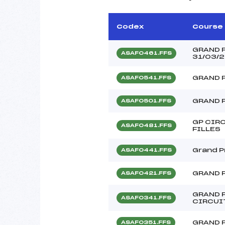
Codex
Course
GRAND P
ASAF0461.FFS
31/03/
GRAND P
ASAF0541.FFS
GRAND 
ASAF0501.FFS
GP CIR
ASAF0481.FFS
FILLES
Grand P
ASAF0441.FFS
GRAND P
ASAF0421.FFS
GRAND 
ASAF0341.FFS
CIRCUI
GRAND 
ASAF0351.FFS