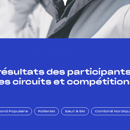
résultats des participants
es circuits et compétition
Fond Populaire
Rollerski
Saut à Ski
Combiné Nordiq