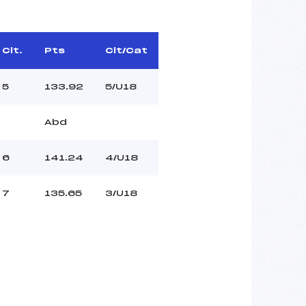
Clt.
Pts
Clt/Cat
5
133.92
5/U18
Abd
6
141.24
4/U18
7
135.65
3/U18