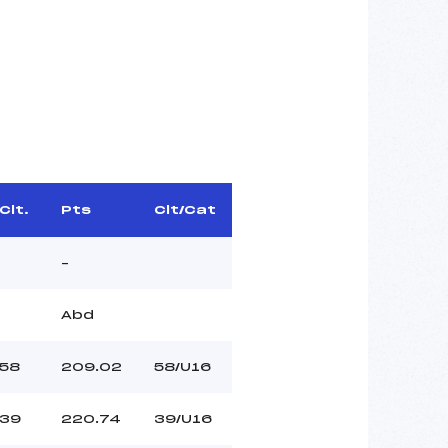
Clt.
Pts
Clt/Cat
–
Abd
58
209.02
58/U16
39
220.74
39/U16