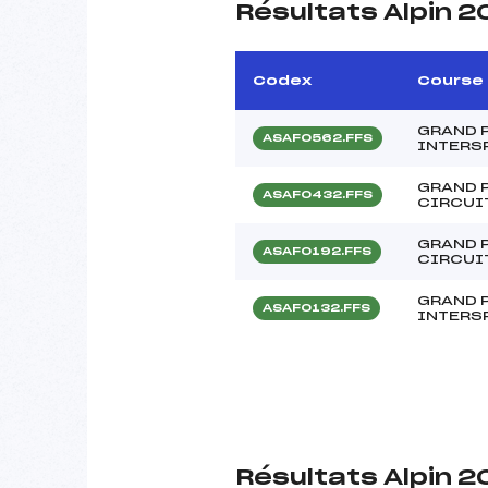
Résultats Alpin 
Codex
Course
GRAND P
ASAF0562.FFS
INTERS
GRAND P
ASAF0432.FFS
CIRCUI
GRAND P
ASAF0192.FFS
CIRCUI
GRAND P
ASAF0132.FFS
INTERSP
Résultats Alpin 2