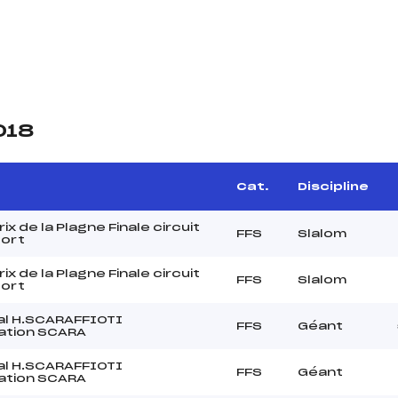
018
Cat.
Discipline
ix de la Plagne Finale circuit
FFS
Slalom
port
ix de la Plagne Finale circuit
FFS
Slalom
port
al H.SCARAFFIOTI
FFS
Géant
cation SCARA
al H.SCARAFFIOTI
FFS
Géant
cation SCARA