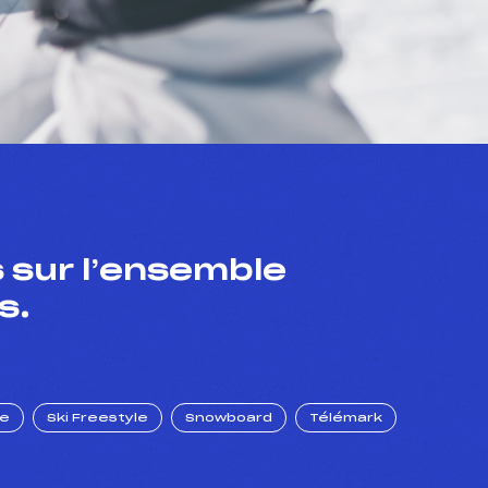
 sur l’ensemble
s.
ue
Ski Freestyle
Snowboard
Télémark