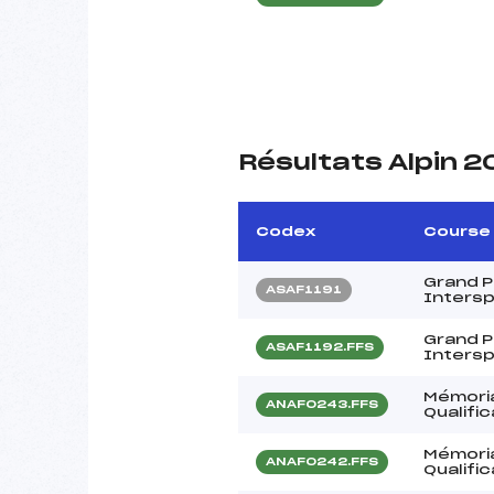
Résultats Alpin 2
Codex
Course
Grand Pr
ASAF1191
Inters
Grand Pr
ASAF1192.FFS
Inters
Mémori
ANAF0243.FFS
Qualifi
Mémori
ANAF0242.FFS
Qualifi