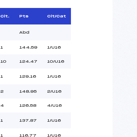
Clt.
Pts
Clt/Cat
Abd
1
144.59
1/U16
10
124.47
10/U16
1
129.16
1/U16
2
148.95
2/U16
4
126.58
4/U16
1
137.87
1/U16
1
116.77
1/U16