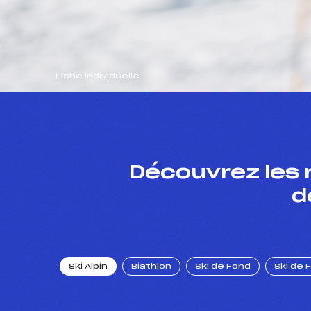
Fiche individuelle
Découvrez les 
d
Ski Alpin
Biathlon
Ski de Fond
Ski de 