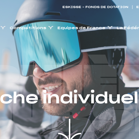
ESKISSE – FONDS DE DOTATION
E
Compétitions
Equipes de France
La Fédé
RNIÈ
iche individuel
OURS