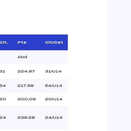
Clt.
Pts
Clt/Cat
Abd
31
224.87
31/U14
54
217.59
54/U14
20
200.09
20/U14
24
239.28
24/U14