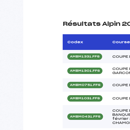
Résultats Alpin 2
Codex
Course
COUPE 
AMBM1331.FFS
COUPE 
AMBM1301.FFS
GARCO
COUPE 
AMBM0751.FFS
COUPE 
AMBM1031.FFS
COUPE 
BANQUE
AMBM0431.FFS
février
CHAMO