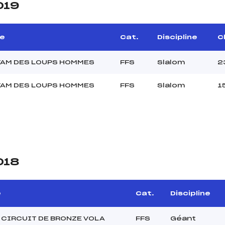
019
e
Cat.
Discipline
Cl
TAM DES LOUPS HOMMES
FFS
Slalom
2
TAM DES LOUPS HOMMES
FFS
Slalom
1
018
e
Cat.
Discipline
 CIRCUIT DE BRONZE VOLA
FFS
Géant