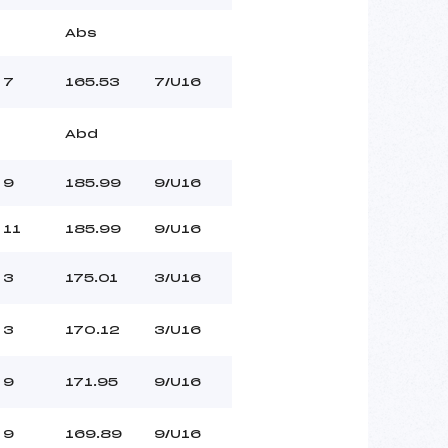
Abs
7
165.53
7/U16
Abd
9
185.99
9/U16
11
185.99
9/U16
3
175.01
3/U16
3
170.12
3/U16
9
171.95
9/U16
9
169.89
9/U16