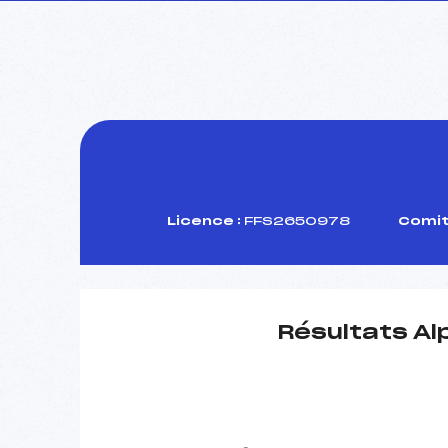
Licence :
FFS2650978
Comit
Résultats Al