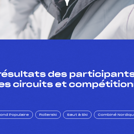
résultats des participants
es circuits et compétition
Fond Populaire
Rollerski
Saut à Ski
Combiné Nordiq