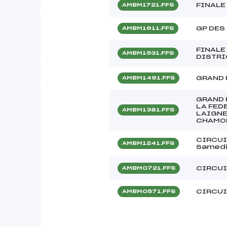
FINALE
AMBM1721.FFS
GP DES
AMBM1611.FFS
FINALE
AMBM1531.FFS
DISTRI
GRAND 
AMBM1491.FFS
GRAND 
LA FED
AMBM1381.FFS
LAIGNE
CHAMO
CIRCUI
AMBM1241.FFS
Samedi
CIRCUI
AMBM0721.FFS
CIRCUI
AMBM0571.FFS