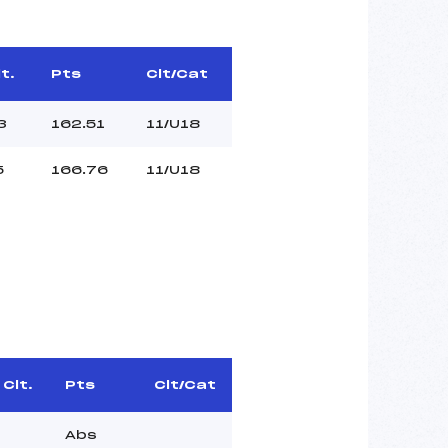
t.
Pts
Clt/Cat
3
162.51
11/U18
5
166.76
11/U18
Clt.
Pts
Clt/Cat
Abs