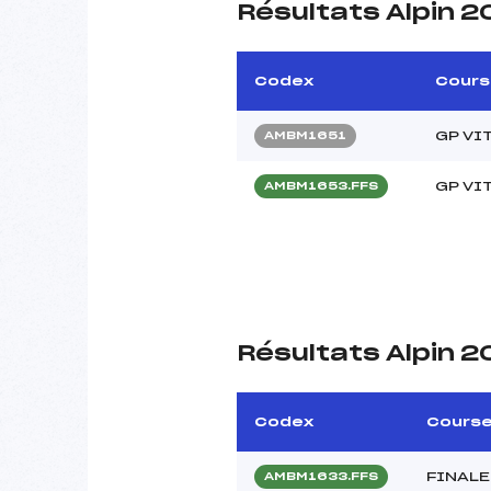
Résultats Alpin 2
Codex
Cours
GP VI
AMBM1651
GP VI
AMBM1653.FFS
Résultats Alpin 2
Codex
Cours
FINALE
AMBM1633.FFS