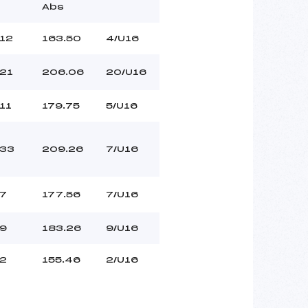
Abs
12
163.50
4/U16
21
206.06
20/U16
11
179.75
5/U16
33
209.26
7/U16
7
177.56
7/U16
9
183.26
9/U16
2
155.46
2/U16