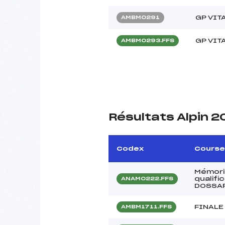
GP VIT
AMBM0291
GP VIT
AMBM0293.FFS
Résultats Alpin 2
Codex
Course
Mémori
qualifi
ANAM0222.FFS
DOSSAR
FINALE
AMBM1711.FFS