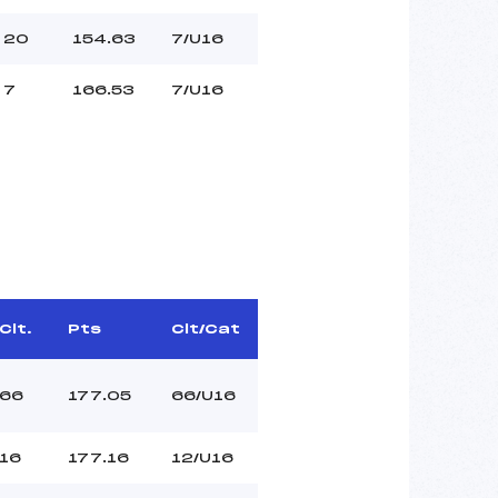
20
154.63
7/U16
7
166.53
7/U16
Clt.
Pts
Clt/Cat
66
177.05
66/U16
16
177.16
12/U16