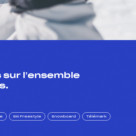
 sur l’ensemble
s.
ue
Ski Freestyle
Snowboard
Télémark