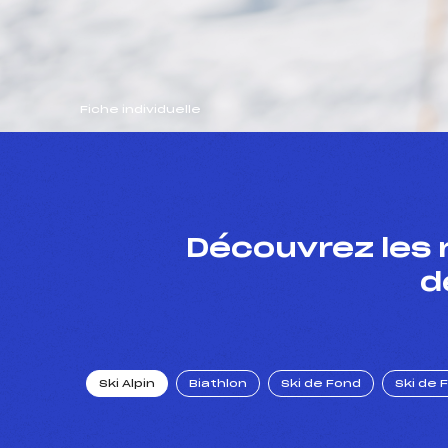
Fiche individuelle
Découvrez les 
d
Ski Alpin
Biathlon
Ski de Fond
Ski de 