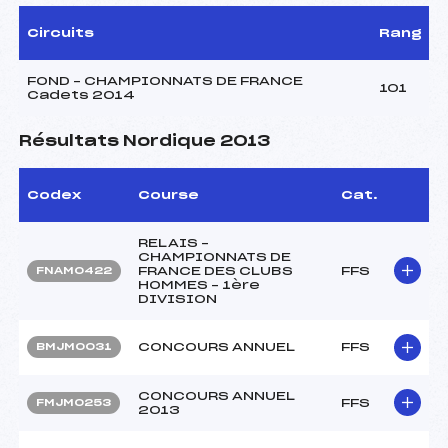
Circuits
Rang
FOND – CHAMPIONNATS DE FRANCE
101
Cadets 2014
Résultats Nordique 2013
Codex
Course
Cat.
RELAIS –
CHAMPIONNATS DE
FRANCE DES CLUBS
FFS
FNAM0422
HOMMES – 1ère
DIVISION
CONCOURS ANNUEL
FFS
BMJM0031
CONCOURS ANNUEL
FFS
FMJM0253
2013