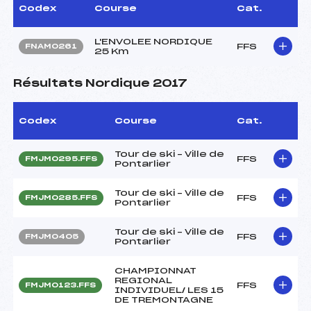
Codex
Course
Cat.
L'ENVOLEE NORDIQUE
FFS
FNAM0261
25 Km
Résultats Nordique 2017
Codex
Course
Cat.
Tour de ski – Ville de
FFS
FMJM0295.FFS
Pontarlier
Tour de ski – Ville de
FFS
FMJM0285.FFS
Pontarlier
Tour de ski – Ville de
FFS
FMJM0405
Pontarlier
CHAMPIONNAT
REGIONAL
FFS
FMJM0123.FFS
INDIVIDUEL/ LES 15
DE TREMONTAGNE