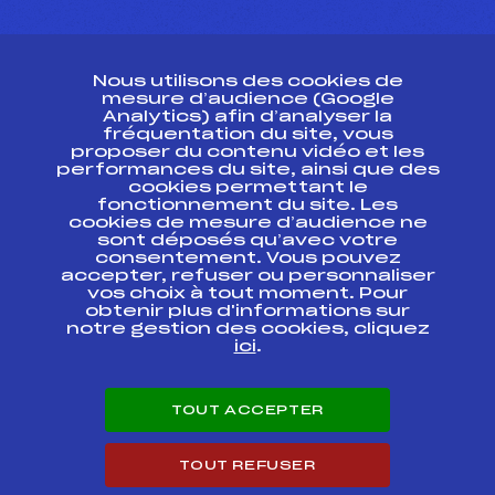
CONTACT
Nous utilisons des cookies de
ESPACE PRESSE
mesure d’audience (Google
Analytics) afin d’analyser la
fréquentation du site, vous
Ressources
proposer du contenu vidéo et les
performances du site, ainsi que des
Pass’Neige
cookies permettant le
Projet sportif fédéral
fonctionnement du site. Les
cookies de mesure d’audience ne
Projet de performance fédéral
sont déposés qu’avec votre
Antidopage
consentement. Vous pouvez
Pôle Développement, Formation, Suivi
accepter, refuser ou personnaliser
Scientifique
vos choix à tout moment. Pour
Listes ministérielles
obtenir plus d'informations sur
notre gestion des cookies, cliquez
Pôle vie de l’athlète
ici
.
Enseignement professionnel
Informatique et chronométrage
Circuits
TOUT ACCEPTER
Carrières
Développement des habiletés mentales
TOUT REFUSER