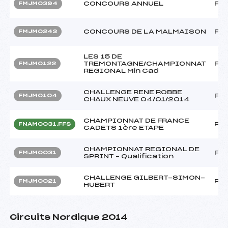
CONCOURS ANNUEL
FF
FMJM0394
CONCOURS DE LA MALMAISON
FF
FMJM0243
LES 15 DE
TREMONTAGNE/CHAMPIONNAT
FF
FMJM0122
REGIONAL Min Cad
CHALLENGE RENE ROBBE
FF
FMJM0104
CHAUX NEUVE 04/01/2014
CHAMPIONNAT DE FRANCE
FF
FNAM0031.FFS
CADETS 1ère ETAPE
CHAMPIONNAT REGIONAL DE
FF
FMJM0031
SPRINT – Qualification
CHALLENGE GILBERT-SIMON-
FF
FMJM0021
HUBERT
Circuits Nordique 2014