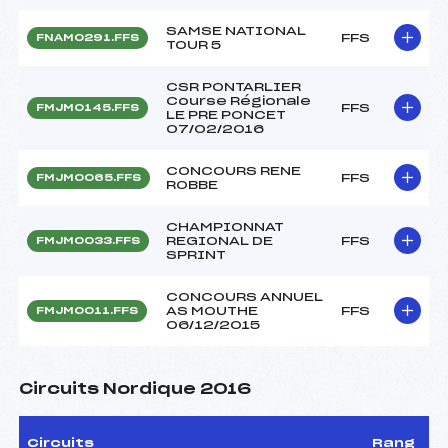
SAMSE NATIONAL
FFS
FNAM0291.FFS
TOUR 5
CSR PONTARLIER
Course Régionale
FFS
FMJM0145.FFS
LE PRE PONCET
07/02/2016
CONCOURS RENE
FFS
FMJM0065.FFS
ROBBE
CHAMPIONNAT
REGIONAL DE
FFS
FMJM0033.FFS
SPRINT
CONCOURS ANNUEL
AS MOUTHE
FFS
FMJM0011.FFS
06/12/2015
Circuits Nordique 2016
Circuits
Rang