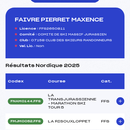
FAIVRE PIERRET MAXENCE
foi(s) le ski
Licence :
FFS2650811
Comité :
COMITE DE SKI MASSIF JURASSIEN
Club :
07158 CLUB DES SKIEURS RANDONNEURS
Val. Lic. :
Non
Résultats Nordique 2025
Codex
Course
Cat.
LA
TRANSJURASSIENNE
FFS
FNAM0144.FFS
– MARATHON SKI
TOUR 5
LA RISOUXLOPPET
FFS
FMJM0052.FFS