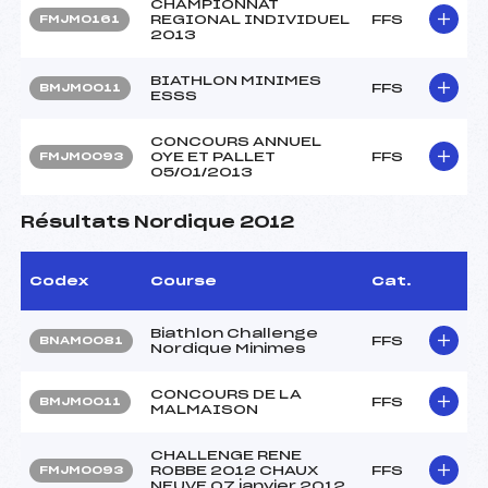
CHAMPIONNAT
REGIONAL INDIVIDUEL
FFS
FMJM0161
2013
BIATHLON MINIMES
FFS
BMJM0011
ESSS
CONCOURS ANNUEL
OYE ET PALLET
FFS
FMJM0093
05/01/2013
Résultats Nordique 2012
Codex
Course
Cat.
Biathlon Challenge
FFS
BNAM0081
Nordique Minimes
CONCOURS DE LA
FFS
BMJM0011
MALMAISON
CHALLENGE RENE
ROBBE 2012 CHAUX
FFS
FMJM0093
NEUVE 07 janvier 2012