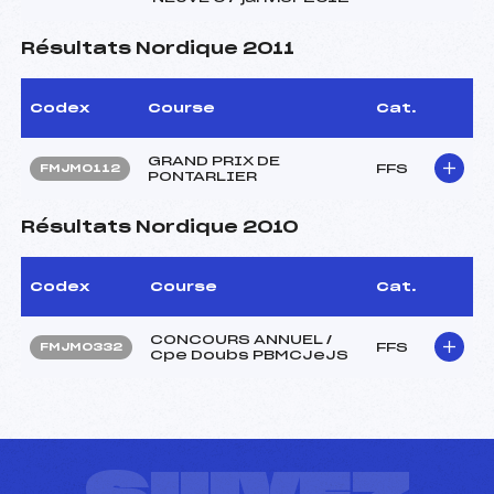
Résultats Nordique 2011
Codex
Course
Cat.
GRAND PRIX DE
FFS
FMJM0112
PONTARLIER
Résultats Nordique 2010
Codex
Course
Cat.
CONCOURS ANNUEL /
FFS
FMJM0332
Cpe Doubs PBMCJeJS