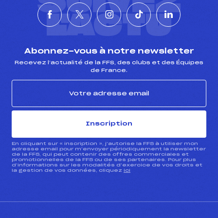
SUIVEZ
L'ACTU
Abonnez-vous à notre newsletter
Recevez l’actualité de la FFS, des clubs et des Équipes
de France.
Inscription
En cliquant sur « inscription », j’autorise la FFS à utiliser mon
adresse email pour m’envoyer périodiquement la newsletter
de la FFS, qui peut contenir des offres commerciales et
promotionnelles de la FFS ou de ses partenaires. Pour plus
d’informations sur les modalités d’exercice de vos droits et
la gestion de vos données, cliquez
ici