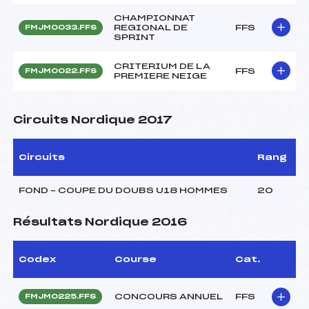
CHAMPIONNAT
REGIONAL DE
FFS
FMJM0033.FFS
SPRINT
CRITERIUM DE LA
FFS
FMJM0022.FFS
PREMIERE NEIGE
Circuits Nordique 2017
Circuits
Rang
FOND – COUPE DU DOUBS U18 HOMMES
20
Résultats Nordique 2016
Codex
Course
Cat.
CONCOURS ANNUEL
FFS
FMJM0225.FFS