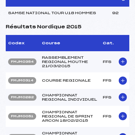
SAMSE NATIONAL TOUR U18 HOMMES
92
Résultats Nordique 2015
Codex
Course
Cat.
RASSEMBLEMENT
REGIONAL MOUTHE
FFS
FMJM0354
21/03/2015
COURSE REGIONALE
FFS
FMJM0314
CHAMPIONNAT
FFS
FMJM0282
REGIONAL INDIVIDUEL
CHAMPIONNAT
REGIONAL DE SPRINT
FFS
FMJM0051
ARCON 18/02/2015
CHAMPIONNAT