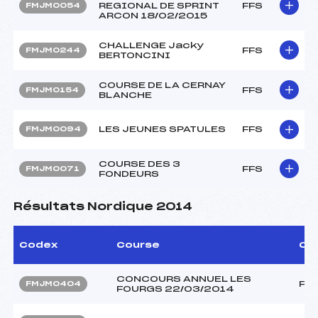
REGIONAL DE SPRINT
FFS
FMJM0054
ARCON 18/02/2015
CHALLENGE Jacky
FFS
FMJM0244
BERTONCINI
COURSE DE LA CERNAY
FFS
FMJM0154
BLANCHE
LES JEUNES SPATULES
FFS
FMJM0094
COURSE DES 3
FFS
FMJM0071
FONDEURS
Résultats Nordique 2014
Codex
Course
Ca
CONCOURS ANNUEL LES
FF
FMJM0404
FOURGS 22/03/2014