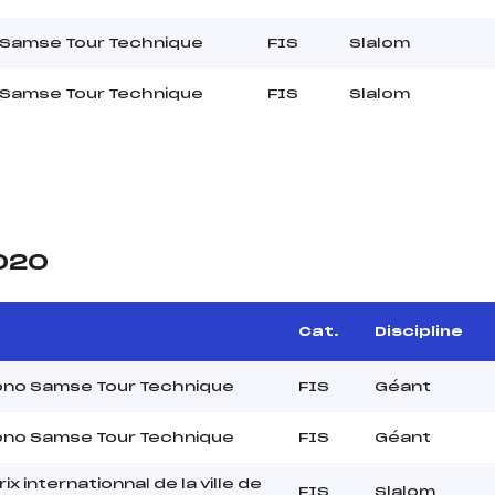
 Samse Tour Technique
FIS
Slalom
 Samse Tour Technique
FIS
Slalom
2020
Cat.
Discipline
ono Samse Tour Technique
FIS
Géant
ono Samse Tour Technique
FIS
Géant
ix internationnal de la ville de
FIS
Slalom