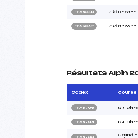
Ski Chrono
FRA5348
Ski Chrono
FRA5347
Résultats Alpin 
Codex
Course
Ski Chr
FRA5796
Ski Chr
FRA5794
Grand pr
FRA5788