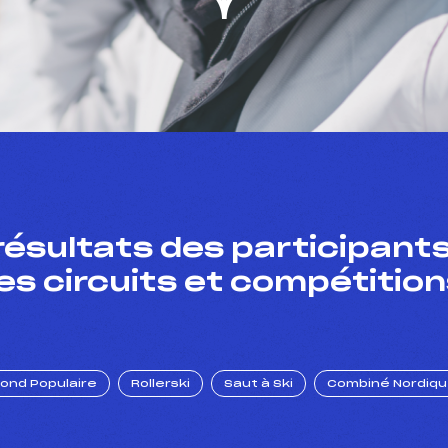
résultats des participants
es circuits et compétition
Fond Populaire
Rollerski
Saut à Ski
Combiné Nordiq