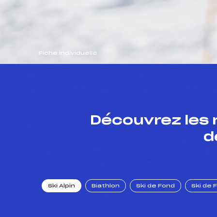
Fiche individuelle
Découvrez les 
d
Ski Alpin
Biathlon
Ski de Fond
Ski de 