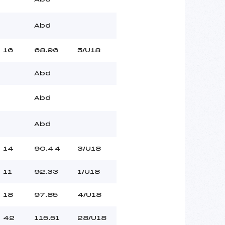
Abd
16
68.96
5/U18
Abd
Abd
Abd
14
90.44
3/U18
11
92.33
1/U18
18
97.85
4/U18
42
115.51
28/U18