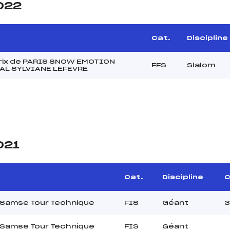
2022
Cat.
Discipline
rix de PARIS SNOW EMOTION
FFS
Slalom
L SYLVIANE LEFEVRE
021
Cat.
Discipline
C
 Samse Tour Technique
FIS
Géant
3
 Samse Tour Technique
FIS
Géant