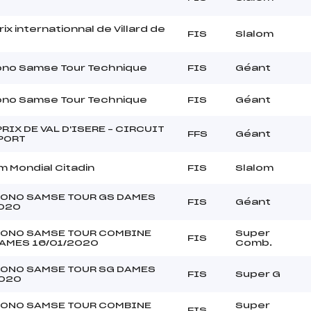
ix internationnal de Villard de
FIS
Slalom
ono Samse Tour Technique
FIS
Géant
ono Samse Tour Technique
FIS
Géant
RIX DE VAL D'ISERE – CIRCUIT
FFS
Géant
PORT
m Mondial Citadin
FIS
Slalom
RONO SAMSE TOUR GS DAMES
FIS
Géant
2020
RONO SAMSE TOUR COMBINE
Super
FIS
DAMES 16/01/2020
Comb.
RONO SAMSE TOUR SG DAMES
FIS
Super G
2020
RONO SAMSE TOUR COMBINE
Super
FIS