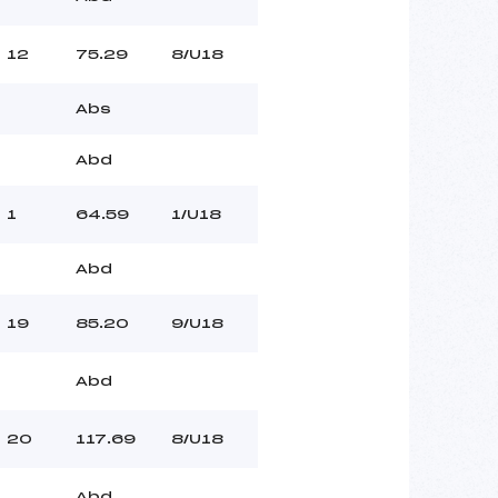
12
75.29
8/U18
Abs
Abd
1
64.59
1/U18
Abd
19
85.20
9/U18
Abd
20
117.69
8/U18
Abd