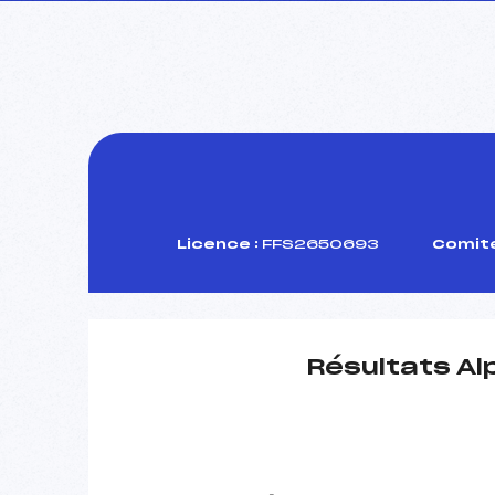
Licence :
FFS2650693
Comité
Résultats Al