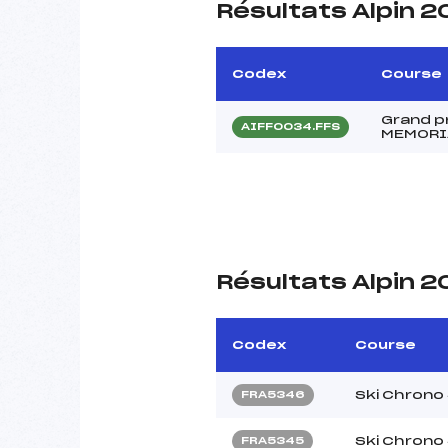
Résultats Alpin 
Codex
Course
Grand p
AIFF0034.FFS
MEMORIA
Résultats Alpin 2
Codex
Course
Ski Chrono
FRA5346
Ski Chrono
FRA5345