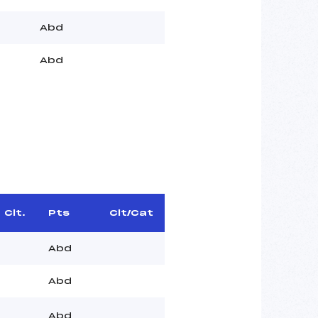
Abd
Abd
Clt.
Pts
Clt/Cat
Abd
Abd
Abd