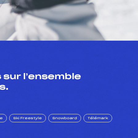
 sur l’ensemble
s.
ue
Ski Freestyle
Snowboard
Télémark