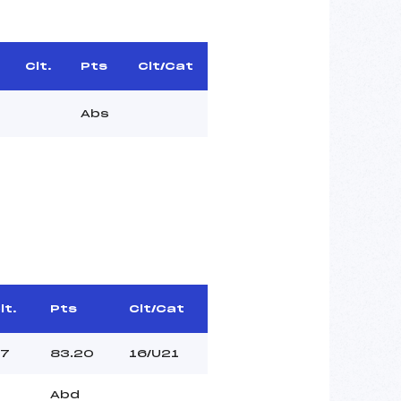
Clt.
Pts
Clt/Cat
Abs
lt.
Pts
Clt/Cat
7
83.20
16/U21
Abd