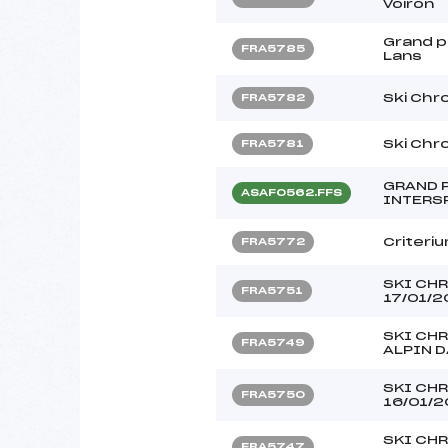
Voiron
Grand pr
FRA5785
Lans
Ski Chr
FRA5782
Ski Chr
FRA5781
GRAND P
ASAF0562.FFS
INTERS
Criteriu
FRA5772
SKI CH
FRA5751
17/01/
SKI CH
FRA5749
ALPIN 
SKI CH
FRA5750
16/01/
SKI CH
FRA5747