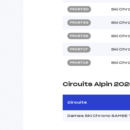
Ski Chr
FRA5720
Ski Chr
FRA5723
Ski Chr
FRA5722
Ski Chr
FRA5717
Ski Chr
FRA5716
Circuits Alpin 20
Circuits
Dames Ski Chrono SAMSE T