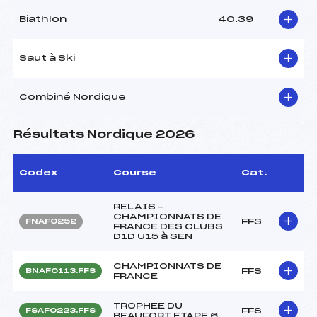
Biathlon
40.39
Saut à Ski
Combiné Nordique
Résultats Nordique 2026
Codex
Course
Cat.
RELAIS –
CHAMPIONNATS DE
FFS
FNAF0252
FRANCE DES CLUBS
D1D U15 à SEN
CHAMPIONNATS DE
FFS
BNAF0113.FFS
FRANCE
TROPHEE DU
FFS
FSAF0223.FFS
BEAUFORT ETAPE 6