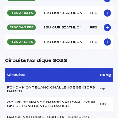
IBU CUP BIATHLON
FFS
FIS0045.FFS
IBU CUP BIATHLON
FFS
FIS0043.FFS
IBU CUP BIATHLON
FFS
FIS0041.FFS
Circuits Nordique 2022
Circuits
Rang
FOND – MONT BLANC CHALLENGE SENIORS
17
DAMES
COUPE DE FRANCE SAMSE NATIONAL TOUR
30
SKI DE FOND SENIORS DAMES
SAMSE NATIONAL TOUR BIATHLON U22 /