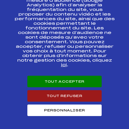
mesure d’audience (Google
Analytics) afin d’analyser la
CHAMPIONNAT D
FFS
FIS0309.FFS
fréquentation du site, vous
EUROPE BIATHLON
proposer du contenu vidéo et les
performances du site, ainsi que des
CHAMPIONNAT D
cookies permettant le
FFS
FIS0307.FFS
EUROPE BIATHLON
fonctionnement du site. Les
cookies de mesure d’audience ne
sont déposés qu’avec votre
CHAMPIONNAT D
FFS
FIS0302.FFS
consentement. Vous pouvez
EUROPE BIATHLON
accepter, refuser ou personnaliser
vos choix à tout moment. Pour
obtenir plus d'informations sur
IBU CUP BIATHLON
FFS
FIS0260.FFS
notre gestion des cookies, cliquez
ici
.
IBU CUP BIATHLON
FFS
FIS0258.FFS
TOUT ACCEPTER
IBU CUP BIATHLON
FFS
FIS0255.FFS
TOUT REFUSER
IBU CUP BIATHLON
FFS
FIS0256.FFS
PERSONNALISER
IBU CUP BIATHLON
FFS
FIS0252.FFS