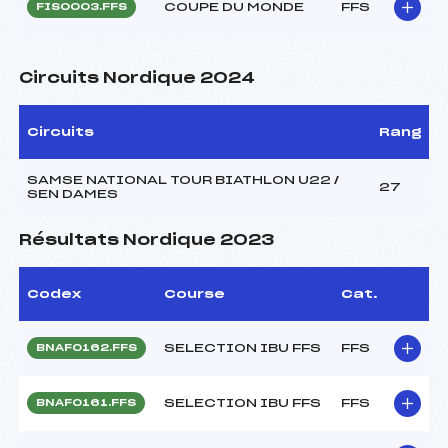
COUPE DU MONDE
FFS
FIS0003.FFS
Circuits Nordique 2024
Circuits
Rang
SAMSE NATIONAL TOUR BIATHLON U22 /
27
SEN DAMES
Résultats Nordique 2023
Codex
Course
Cat.
SELECTION IBU FFS
FFS
BNAF0162.FFS
SELECTION IBU FFS
FFS
BNAF0161.FFS