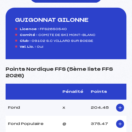
GUIGONNAT GILONNE
foi(s) le ski
Licence :
FFS2650540
Comité :
COMITE DE SKI MONT-BLANC
Club :
09102 S.C VILLARD SUR BOEGE
Val. Lic. :
Oui
Points Nordique FFS (5ème liste FFS
2026)
Pénalité
Points
Fond
x
204.45
Fond Populaire
@
375.47