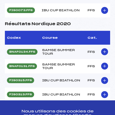
IBU CUP BIATHLON
FFS
FIS0073.FFS
Résultats Nordique 2020
Codex
Course
Cat.
SAMSE SUMMER
FFS
BNAF0134.FFS
TOUR
SAMSE SUMMER
FFS
BNAF0131.FFS
TOUR
IBU CUP BIATHLON
FFS
FIS0315.FFS
IBU CUP BIATHLON
FFS
FIS0313.FFS
IBU CUP BIATHLON
FFS
FIS0311.FFS
Nous utilisons des cookies de