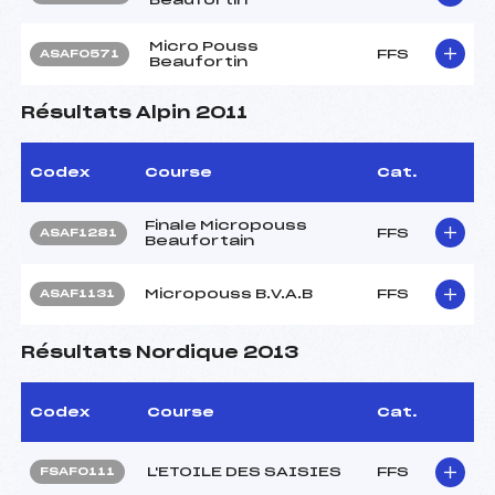
Micro Pouss
FFS
ASAF0571
Beaufortin
Résultats Alpin 2011
Codex
Course
Cat.
Finale Micropouss
FFS
ASAF1281
Beaufortain
Micropouss B.V.A.B
FFS
ASAF1131
Résultats Nordique 2013
Codex
Course
Cat.
L'ETOILE DES SAISIES
FFS
FSAF0111