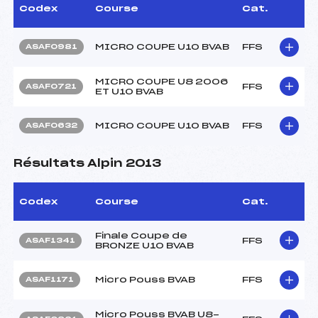
Codex
Course
Cat.
MICRO COUPE U10 BVAB
FFS
ASAF0981
MICRO COUPE U8 2006
FFS
ASAF0721
ET U10 BVAB
MICRO COUPE U10 BVAB
FFS
ASAF0632
Résultats Alpin 2013
Codex
Course
Cat.
Finale Coupe de
FFS
ASAF1341
BRONZE U10 BVAB
Micro Pouss BVAB
FFS
ASAF1171
Micro Pouss BVAB U8-