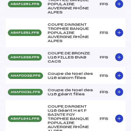
POPULAIRE
FFS
ASAF1261.FFS
AUVERGNE RHÔNE
ALPES
COUPE D'ARGENT
TROPHEE BANQUE
POPULAIRE
FFS
ASAF1251.FFS
AUVERGNE RHÔNE
ALPES
COUPE DE BRONZE
U16 FILLES BVAB
FFS
ASAF1232.FFS
CACS
Coupe de Noel des
FFS
ANAF0032.FFS
U16 slalom filles
Coupe de Noel des
FFS
ANAF0031.FFS
U16 géant filles
COUPE D'ARGENT
U16 Géant H et F
SAINTE FOY
TROPHEE BANQUE
FFS
ASAF1241.FFS
POPULAIRE
AUVERGNE RHÔNE
ALPES