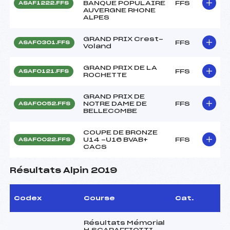
BANQUE POPULAIRE
FFS
ASAF1222.FFS
AUVERGNE RHONE
ALPES
GRAND PRIX Crest-
FFS
ASAF0301.FFS
Voland
GRAND PRIX DE LA
FFS
ASAF0121.FFS
ROCHETTE
GRAND PRIX DE
NOTRE DAME DE
FFS
ASAF0052.FFS
BELLECOMBE
COUPE DE BRONZE
U14 -U16 BVAB+
FFS
ASAF0022.FFS
CACS
Résultats Alpin 2019
Codex
Course
Cat.
Résultats Mémorial
H.SCARAFFIOTTI