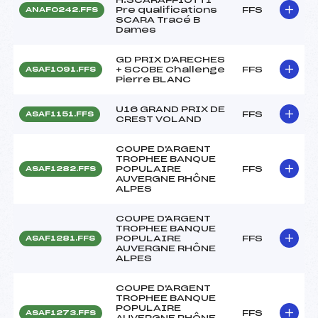
Pre qualifications
FFS
ANAF0242.FFS
SCARA Tracé B
Dames
GD PRIX D'ARECHES
+ SCOBE Challenge
FFS
ASAF1091.FFS
Pierre BLANC
U16 GRAND PRIX DE
FFS
ASAF1151.FFS
CREST VOLAND
COUPE D'ARGENT
TROPHEE BANQUE
POPULAIRE
FFS
ASAF1282.FFS
AUVERGNE RHÔNE
ALPES
COUPE D'ARGENT
TROPHEE BANQUE
POPULAIRE
FFS
ASAF1281.FFS
AUVERGNE RHÔNE
ALPES
COUPE D'ARGENT
TROPHEE BANQUE
POPULAIRE
FFS
ASAF1273.FFS
AUVERGNE RHÔNE