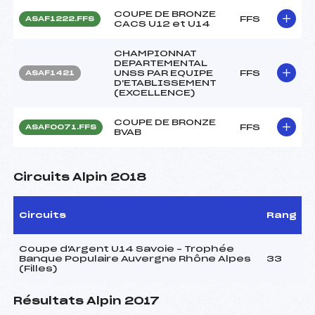
COUPE DE BRONZE
FFS
ASAF1222.FFS
CACS U12 et U14
CHAMPIONNAT
DEPARTEMENTAL
UNSS PAR EQUIPE
FFS
ASAF1421
D'ETABLISSEMENT
(EXCELLENCE)
COUPE DE BRONZE
FFS
ASAF0071.FFS
BVAB
Circuits Alpin 2018
Circuits
Rang
Coupe d'Argent U14 Savoie – Trophée
Banque Populaire Auvergne Rhône Alpes
33
(Filles)
Résultats Alpin 2017