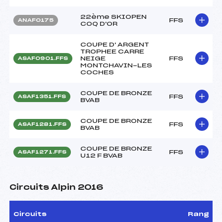
22ème SKIOPEN
FFS
ANAF0175
COQ D'OR
COUPE D' ARGENT
TROPHEE CARRE
NEIGE
FFS
ASAF0901.FFS
MONTCHAVIN-LES
COCHES
COUPE DE BRONZE
FFS
ASAF1351.FFS
BVAB
COUPE DE BRONZE
FFS
ASAF1281.FFS
BVAB
COUPE DE BRONZE
FFS
ASAF1271.FFS
U12 F BVAB
Circuits Alpin 2016
Circuits
Rang