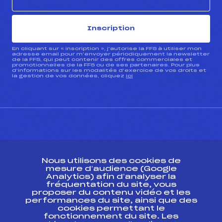
Inscription
En cliquant sur « inscription », j’autorise la FFS à utiliser mon
adresse email pour m’envoyer périodiquement la newsletter
de la FFS, qui peut contenir des offres commerciales et
promotionnelles de la FFS ou de ses partenaires. Pour plus
d’informations sur les modalités d’exercice de vos droits et
la gestion de vos données, cliquez
ici
CONTACT
Nous utilisons des cookies de
ESPACE PRESSE
mesure d’audience (Google
Analytics) afin d’analyser la
fréquentation du site, vous
Ressources
proposer du contenu vidéo et les
performances du site, ainsi que des
Pass’Neige
cookies permettant le
Projet sportif fédéral
fonctionnement du site. Les