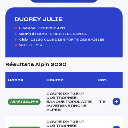
DUCREY JULIE
foi(s) le ski
Licence :
FFS2650428
Comité :
COMITE DE SKI DE SAVOIE
Club :
13130 CLUB DES SPORTS DES SAISIES
Val. Lic. :
Oui
Résultats Alpin 2020
Codex
Course
Cat.
COUPE D'ARGENT
U16 TROPHEE
BANQUE POPULAIRE
FFS
ASAF1221.FFS
AUVERGNE RHONE
ALPES
COUPE D'ARGENT
U16 TROPHEE