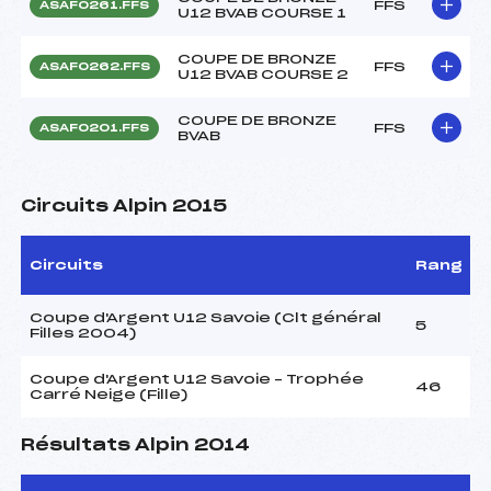
FFS
ASAF0261.FFS
U12 BVAB COURSE 1
COUPE DE BRONZE
FFS
ASAF0262.FFS
U12 BVAB COURSE 2
COUPE DE BRONZE
FFS
ASAF0201.FFS
BVAB
Circuits Alpin 2015
Circuits
Rang
Coupe d'Argent U12 Savoie (Clt général
5
Filles 2004)
Coupe d'Argent U12 Savoie – Trophée
46
Carré Neige (Fille)
Résultats Alpin 2014