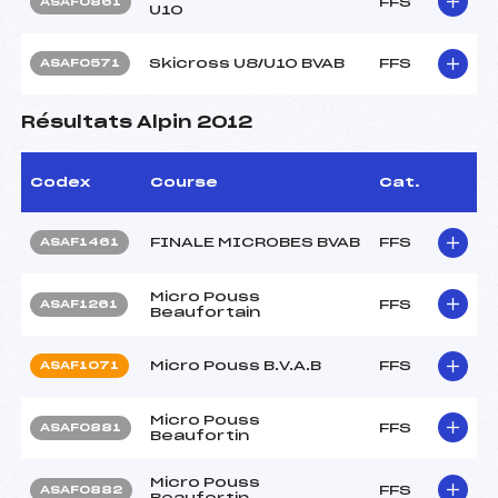
FFS
ASAF0861
U10
Skicross U8/U10 BVAB
FFS
ASAF0571
Résultats Alpin 2012
Codex
Course
Cat.
FINALE MICROBES BVAB
FFS
ASAF1461
Micro Pouss
FFS
ASAF1261
Beaufortain
Micro Pouss B.V.A.B
FFS
ASAF1071
Micro Pouss
FFS
ASAF0881
Beaufortin
Micro Pouss
FFS
ASAF0882
Beaufortin