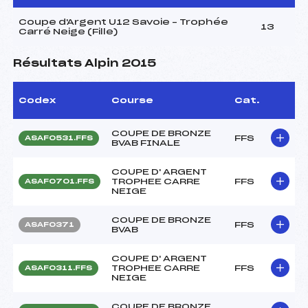
Coupe d'Argent U12 Savoie – Trophée
13
Carré Neige (Fille)
Résultats Alpin 2015
Codex
Course
Cat.
COUPE DE BRONZE
FFS
ASAF0531.FFS
BVAB FINALE
COUPE D' ARGENT
TROPHEE CARRE
FFS
ASAF0701.FFS
NEIGE
COUPE DE BRONZE
FFS
ASAF0371
BVAB
COUPE D' ARGENT
TROPHEE CARRE
FFS
ASAF0311.FFS
NEIGE
COUPE DE BRONZE