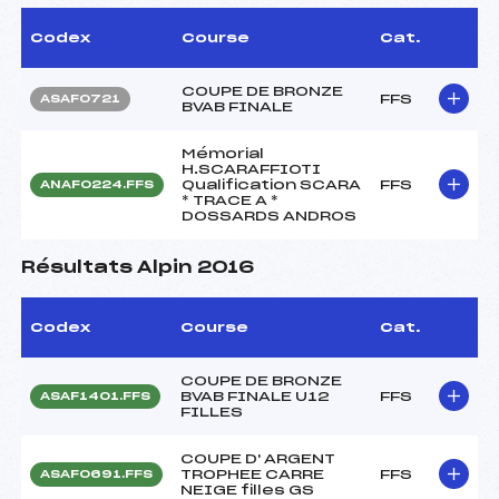
Codex
Course
Cat.
COUPE DE BRONZE
FFS
ASAF0721
BVAB FINALE
Mémorial
H.SCARAFFIOTI
Qualification SCARA
FFS
ANAF0224.FFS
* TRACE A *
DOSSARDS ANDROS
Résultats Alpin 2016
Codex
Course
Cat.
COUPE DE BRONZE
BVAB FINALE U12
FFS
ASAF1401.FFS
FILLES
COUPE D' ARGENT
TROPHEE CARRE
FFS
ASAF0691.FFS
NEIGE filles GS