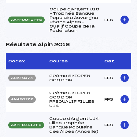
Coupe d'Argent U16
– Trophée Banque
Populaire Auvergne
FFS
AAPF0041.FFS
Rhone Alpes –
Qualif Coupe de la
Fédération
Résultats Alpin 2016
Codex
Course
Cat.
22ème SKIOPEN
FFS
ANAF0174
COQ D'OR
22ème SKIOPEN
COQ D'OR
FFS
ANAF0172
PREQUALIF FILLES
U14
Coupe d'Argent U14
Filles Trophée
FFS
AAPF0411.FFS
Banque Populaire
des Alpes (Ancelle)