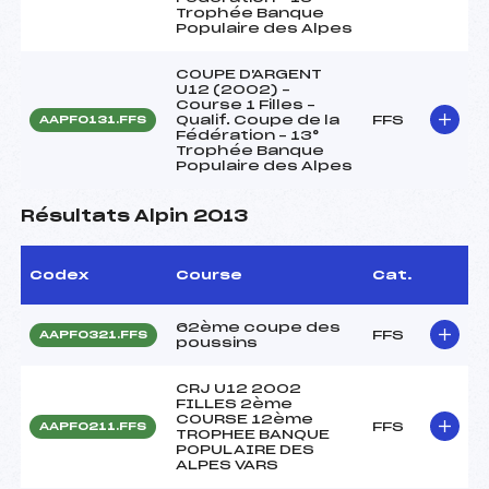
Trophée Banque
Populaire des Alpes
COUPE D'ARGENT
U12 (2002) –
Course 1 Filles –
Qualif. Coupe de la
FFS
AAPF0131.FFS
Fédération – 13°
Trophée Banque
Populaire des Alpes
Résultats Alpin 2013
Codex
Course
Cat.
62ème coupe des
FFS
AAPF0321.FFS
poussins
CRJ U12 2002
FILLES 2ème
COURSE 12ème
FFS
AAPF0211.FFS
TROPHEE BANQUE
POPULAIRE DES
ALPES VARS