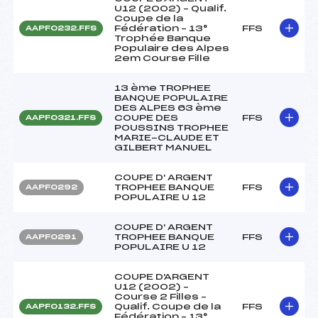
U12 (2002) – Qualif.
Coupe de la
Fédération – 13°
FFS
AAPF0232.FFS
Trophée Banque
Populaire des Alpes
2em Course Fille
13 ème TROPHEE
BANQUE POPULAIRE
DES ALPES 63 ème
COUPE DES
FFS
AAPF0321.FFS
POUSSINS TROPHEE
MARIE-CLAUDE ET
GILBERT MANUEL
COUPE D' ARGENT
TROPHEE BANQUE
FFS
AAPF0292
POPULAIRE U 12
COUPE D' ARGENT
TROPHEE BANQUE
FFS
AAPF0291
POPULAIRE U 12
COUPE D'ARGENT
U12 (2002) –
Course 2 Filles –
Qualif. Coupe de la
FFS
AAPF0132.FFS
Fédération – 13°