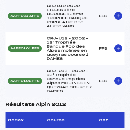
CRJ U12 2002
FILLES 1ère
COURSE 12ème
FFS
AAPF0212.FFS
TROPHEE BANQUE
POPULAIRE DES
ALPES VARS
CRJ-U12 – 2002 –
12° Trophée
Banque Pop des
FFS
AAPF0101.FFS
Alpes molines en
queyras course 1
DAMES
CRJ-U12 – 2002 –
12° Trophée
Banque Pop des
FFS
AAPF0102.FFS
Alpes MOLINES EN
QUEYRAS COURSE 2
DAMES
Résultats Alpin 2012
Codex
Course
Cat.