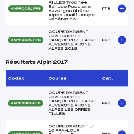
FILLES Trophée
Banque Populaire
FFS
AAPF0051.FFS
Auvergne Rhône
Alpes Qualif Coupe
Fédération
COUPE D'ARGENT
U16 TROPHEE
BANQUE POPULAIRE
FFS
AAPF0021.FFS
AUVERGNE RHONE
ALPES 2018
Résultats Alpin 2017
Codex
Course
Cat.
COUPE D'ARGENT
U16 TROPHEE
BANQUE POPULAIRE
FFS
AAPF0351.FFS
AUVERGNE RHONE
ALPES LES ORRES
FILLES
COUPE D'ARGENT U
16 PRA-LOUP