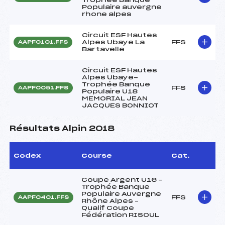
Populaire auvergne
rhone alpes
Circuit ESF Hautes
Alpes Ubaye La
FFS
AAPF0101.FFS
Bartavelle
Circuit ESF Hautes
Alpes Ubaye-
Trophée Banque
FFS
AAPF0051.FFS
Populaire U18
MEMORIAL JEAN
JACQUES BONNIOT
Résultats Alpin 2018
Codex
Course
Cat.
Coupe Argent U16 –
Trophée Banque
Populaire Auvergne
FFS
AAPF0401.FFS
Rhône Alpes –
Qualif Coupe
Fédération RISOUL