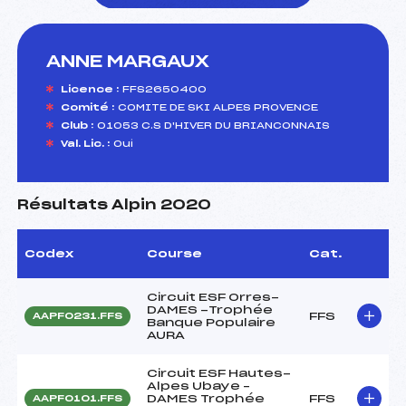
ANNE MARGAUX
foi(s) le ski
Licence :
FFS2650400
Comité :
COMITE DE SKI ALPES PROVENCE
Club :
01053 C.S D'HIVER DU BRIANCONNAIS
Val. Lic. :
Oui
Résultats Alpin 2020
Codex
Course
Cat.
Circuit ESF Orres-
DAMES -Trophée
FFS
AAPF0231.FFS
Banque Populaire
AURA
Circuit ESF Hautes-
Alpes Ubaye –
DAMES Trophée
FFS
AAPF0101.FFS