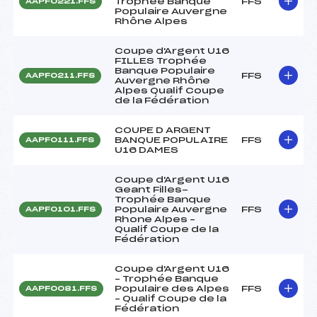
Trophée Banque
FFS
AAPF0221.FFS
Populaire Auvergne
Rhône Alpes
Coupe d'Argent U16
FILLES Trophée
Banque Populaire
FFS
AAPF0211.FFS
Auvergne Rhône
Alpes Qualif Coupe
de la Fédération
COUPE D ARGENT
BANQUE POPULAIRE
FFS
AAPF0111.FFS
U16 DAMES
Coupe d'Argent U16
Geant Filles-
Trophée Banque
Populaire Auvergne
FFS
AAPF0101.FFS
Rhone Alpes –
Qualif Coupe de la
Fédération
Coupe d'Argent U16
– Trophée Banque
Populaire des Alpes
FFS
AAPF0081.FFS
– Qualif Coupe de la
Fédération