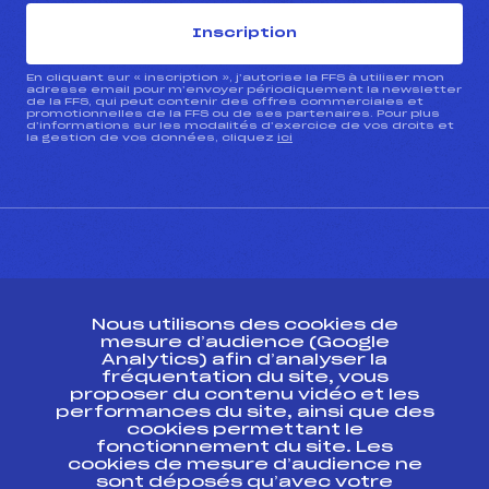
Inscription
En cliquant sur « inscription », j’autorise la FFS à utiliser mon
adresse email pour m’envoyer périodiquement la newsletter
de la FFS, qui peut contenir des offres commerciales et
promotionnelles de la FFS ou de ses partenaires. Pour plus
d’informations sur les modalités d’exercice de vos droits et
la gestion de vos données, cliquez
ici
CONTACT
Nous utilisons des cookies de
ESPACE PRESSE
mesure d’audience (Google
Analytics) afin d’analyser la
fréquentation du site, vous
Ressources
proposer du contenu vidéo et les
performances du site, ainsi que des
Pass’Neige
cookies permettant le
Projet sportif fédéral
fonctionnement du site. Les
cookies de mesure d’audience ne
Projet de performance fédéral
sont déposés qu’avec votre