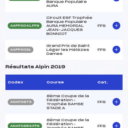
Banque Populaire
AURA
Circuit ESF Trophée
Banque Populaire
AURA MEMORIAL
FFS
AAPF0041.FFS
JEAN-JACQUES
BONNIOT
Grand Prix de Saint
Léger les Mélèzes
FFS
AAPF0031
Dames
Résultats Alpin 2019
Codex
Course
Cat.
8ème Coupe de la
Fédération –
FFS
ANAF0273
Trophée SAMSE
STADE A
8ème Coupe de la
Fédération –
FFS
ANAF0263.FFS
Trophée SAMSE