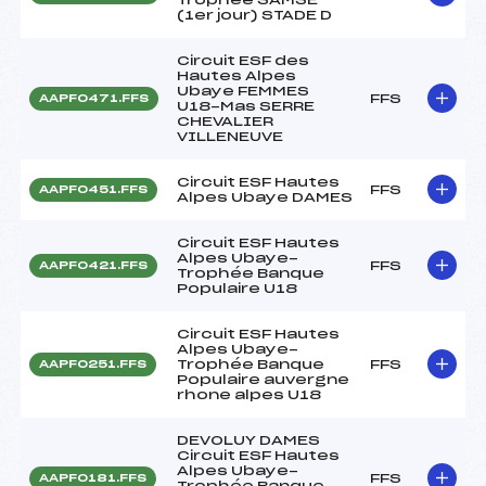
(1er jour) STADE D
Circuit ESF des
Hautes Alpes
Ubaye FEMMES
FFS
AAPF0471.FFS
U18-Mas SERRE
CHEVALIER
VILLENEUVE
Circuit ESF Hautes
FFS
AAPF0451.FFS
Alpes Ubaye DAMES
Circuit ESF Hautes
Alpes Ubaye-
FFS
AAPF0421.FFS
Trophée Banque
Populaire U18
Circuit ESF Hautes
Alpes Ubaye-
Trophée Banque
FFS
AAPF0251.FFS
Populaire auvergne
rhone alpes U18
DEVOLUY DAMES
Circuit ESF Hautes
Alpes Ubaye-
FFS
AAPF0181.FFS
Trophée Banque