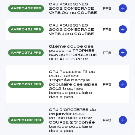
CRJ POUSSINES
2002 COMBI RACE
FFS
AAPF0452.FFS
VARS 2ème COURSE
CRJ POUSSINES
2002 COMBI RACE
FFS
AAPF0451.FFS
VARS 1ére COURSE
61ème coupe des
poussins TROPHEE
FFS
AAPF0371.FFS
BANQUE POPULAIRE
DES ALPES 2012
CRJ Poussins Filles
2002 Géant
Trophée banque
populaire des alpes
FFS
AAPF0291.FFS
2012 trophée
banque populaire
des alpes
CRJ D'ORCIERES du
25 janvier 2012
POUSSINES 2002
FFS
AAPF0182.FFS
COURSE 2 trophée
banque populaire
des alpes