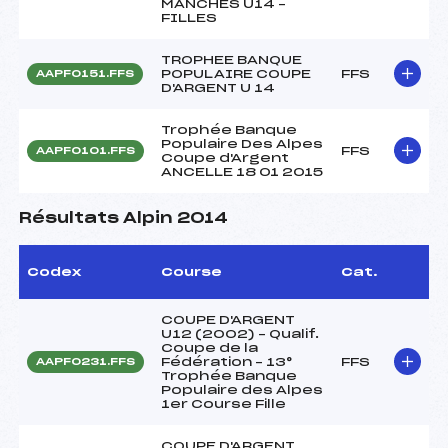
MANCHES U14 –
FILLES
TROPHEE BANQUE
POPULAIRE COUPE
FFS
AAPF0151.FFS
D'ARGENT U 14
Trophée Banque
Populaire Des Alpes
FFS
AAPF0101.FFS
Coupe d'Argent
ANCELLE 18 01 2015
Résultats Alpin 2014
Codex
Course
Cat.
COUPE D'ARGENT
U12 (2002) – Qualif.
Coupe de la
Fédération – 13°
FFS
AAPF0231.FFS
Trophée Banque
Populaire des Alpes
1er Course Fille
COUPE D'ARGENT