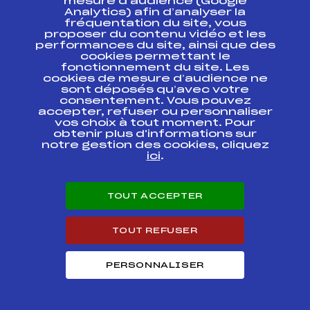
mesure d’audience (Google
10Km
Analytics) afin d’analyser la
fréquentation du site, vous
proposer du contenu vidéo et les
Résultats Nordique 2020
performances du site, ainsi que des
cookies permettant le
fonctionnement du site. Les
cookies de mesure d’audience ne
Codex
Course
Cat.
sont déposés qu’avec votre
consentement. Vous pouvez
accepter, refuser ou personnaliser
HOMMES CN
CHAMPIONNAT DE
FFS
CNAM0141.FFS
vos choix à tout moment. Pour
FRANCE
obtenir plus d'informations sur
notre gestion des cookies, cliquez
ici
.
CHAMPIONNATS DE
FRANCE SAUT PAR
FFS
TNAT0172
EQUIPE K-95 HS-
72
TOUT ACCEPTER
HOMMES
CHAMPIONNAT DE
FFS
TNAM0171.FFS
TOUT REFUSER
FRANCE
PERSONNALISER
CHAMPIONNAT DU
MONDE JUNIORS
EQUIPE COMBINE
FFS
FIS0422
NORDIQUE HS105-
4X5Km