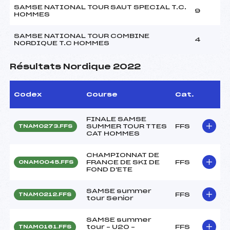
SAMSE NATIONAL TOUR SAUT SPECIAL T.C.
9
HOMMES
SAMSE NATIONAL TOUR COMBINE
4
NORDIQUE T.C HOMMES
Résultats Nordique 2022
Codex
Course
Cat.
FINALE SAMSE
SUMMER TOUR TTES
FFS
TNAM0273.FFS
CAT HOMMES
CHAMPIONNAT DE
FRANCE DE SKI DE
FFS
ONAM0045.FFS
FOND D'ETE
SAMSE summer
FFS
TNAM0212.FFS
tour Senior
SAMSE summer
tour – U20 –
FFS
TNAM0161.FFS