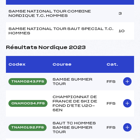
SAMSE NATIONAL TOUR COMBINE
3
NORDIQUE T.C. HOMMES
SAMSE NATIONAL TOUR SAUT SPECIAL T.C.
10
HOMMES
Résultats Nordique 2023
Codex
Course
Cat.
SAMSE SUMMER
FFS
TNAM0243.FFS
TOUR
CHAMPIONNAT DE
FRANCE DE SKI DE
FFS
ONAM0034.FFS
FOND D'ETE U20-
SEN
SAUT TC HOMMES
SAMSE SUMMER
FFS
TNAM0192.FFS
TOUR