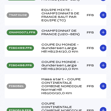
EQUIPE MIXTE –
CHAMPIONNATS DE
FFS
TNAT0102
FRANCE SAUT PAR
EQUIPE (TC)
CHAMPIONNAT DE
FFS
CNAM0071.FFS
FRANCE (U20-SEN)
COUPE DU MONDE –
Gundersen Large
FFS
FIS0499.FFS
Hill HS134/10,0 Km
COUPE DU MONDE –
Gundersen Large
FFS
FIS0496.FFS
Hill HS130/10,0 Km
Mass start – COUPE
CONTINENTALE
COMBINE NORDIQUE
FFS
FIS0521
Normal Hill
HS100/10,0 Km
COUPE
CONTINENTALE
COMBINE NORDIQUE
FFS
FIS0519.FFS