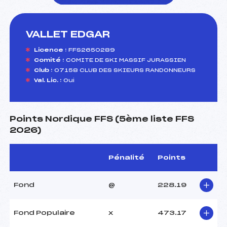
VALLET EDGAR
foi(s) le ski
Licence :
FFS2650289
Comité :
COMITE DE SKI MASSIF JURASSIEN
Club :
07158 CLUB DES SKIEURS RANDONNEURS
Val. Lic. :
Oui
Points Nordique FFS (5ème liste FFS
2026)
Pénalité
Points
Fond
@
228.19
Fond Populaire
x
473.17