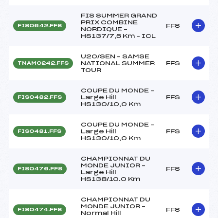
FIS SUMMER GRAND
PRIX COMBINE
FFS
FIS0642.FFS
NORDIQUE –
HS137/7,5 Km – ICL
U20/SEN – SAMSE
NATIONAL SUMMER
FFS
TNAM0242.FFS
TOUR
COUPE DU MONDE –
Large Hill
FFS
FIS0482.FFS
HS130/10,0 Km
COUPE DU MONDE –
Large Hill
FFS
FIS0481.FFS
HS130/10,0 Km
CHAMPIONNAT DU
MONDE JUNIOR –
FFS
FIS0476.FFS
Large Hill
HS138/10.0 Km
CHAMPIONNAT DU
MONDE JUNIOR –
FFS
FIS0474.FFS
Normal Hill