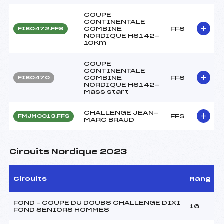
COUPE
CONTINENTALE
COMBINE
FFS
FIS0472.FFS
NORDIQUE HS142-
10Km
COUPE
CONTINENTALE
COMBINE
FFS
FIS0470
NORDIQUE HS142-
Mass start
CHALLENGE JEAN-
FFS
FMJM0013.FFS
MARC BRAUD
Circuits Nordique 2023
Circuits
Rang
FOND – COUPE DU DOUBS CHALLENGE DIXI
16
FOND SENIORS HOMMES