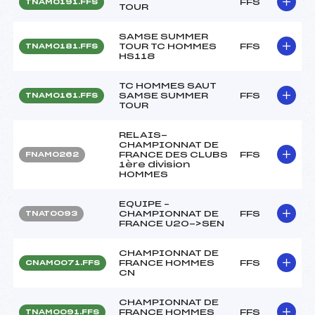
FFS
TNAM0191.FFS
TOUR
SAMSE SUMMER
TOUR TC HOMMES
FFS
TNAM0181.FFS
HS118
TC HOMMES SAUT
SAMSE SUMMER
FFS
TNAM0161.FFS
TOUR
RELAIS-
CHAMPIONNAT DE
FRANCE DES CLUBS
FFS
FNAM0262
1ère division
HOMMES
EQUIPE –
CHAMPIONNAT DE
FFS
TNAT0093
FRANCE U20->SEN
CHAMPIONNAT DE
FRANCE HOMMES
FFS
CNAM0071.FFS
CN
CHAMPIONNAT DE
FRANCE HOMMES
FFS
TNAM0091.FFS