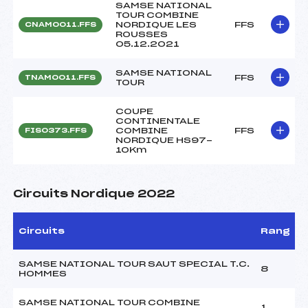
SAMSE NATIONAL
TOUR COMBINE
NORDIQUE LES
FFS
CNAM0011.FFS
ROUSSES
05.12.2021
SAMSE NATIONAL
FFS
TNAM0011.FFS
TOUR
COUPE
CONTINENTALE
COMBINE
FFS
FIS0373.FFS
NORDIQUE HS97-
10Km
Circuits Nordique 2022
Circuits
Rang
SAMSE NATIONAL TOUR SAUT SPECIAL T.C.
8
HOMMES
SAMSE NATIONAL TOUR COMBINE
1