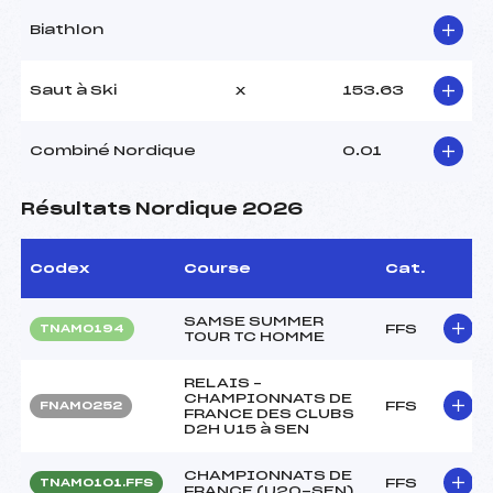
Biathlon
Saut à Ski
x
153.63
Combiné Nordique
0.01
Résultats Nordique 2026
Codex
Course
Cat.
SAMSE SUMMER
FFS
TNAM0194
TOUR TC HOMME
RELAIS –
CHAMPIONNATS DE
FFS
FNAM0252
FRANCE DES CLUBS
D2H U15 à SEN
CHAMPIONNATS DE
FFS
TNAM0101.FFS
FRANCE (U20-SEN)