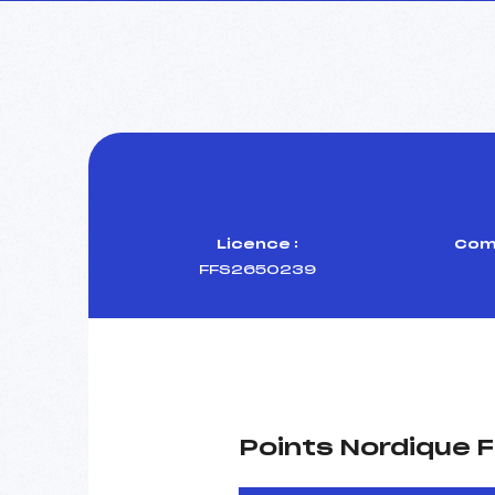
Licence :
Comi
FFS2650239
Points Nordique F