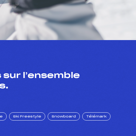
 sur l’ensemble
s.
ue
Ski Freestyle
Snowboard
Télémark