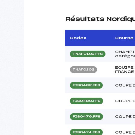
Résultats Nordiq
Codex
Course
CHAMPI
TNAF0101.FFS
catégor
EQUIPE 
TNAT0102
FRANCE 
COUPE D
FIS0482.FFS
COUPE D
FIS0480.FFS
COUPE D
FIS0476.FFS
COUPE D
FIS0474.FFS