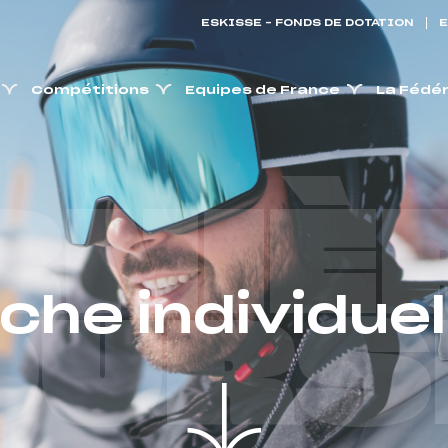
ESKISSE – FONDS DE DOTATION
E
Compétitions
Equipes de France
La Fédé
RNIÈ
iche individuel
OURS