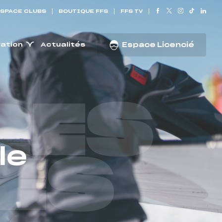
SPACE CLUBS
BOUTIQUE FFS
FFS TV
ration
Actualités
Espace Licencié
RES
le
ES