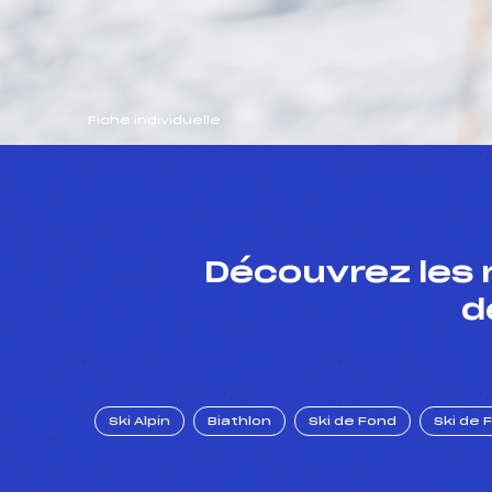
Fiche individuelle
Découvrez les 
d
Ski Alpin
Biathlon
Ski de Fond
Ski de 