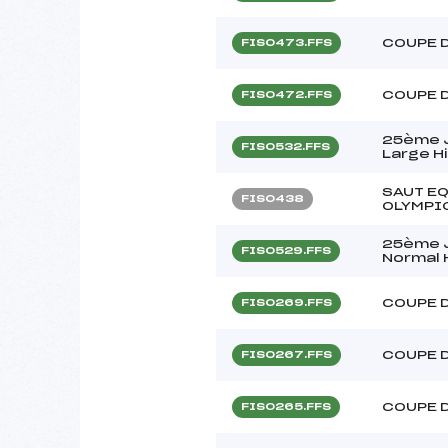
COUPE D
FIS0473.FFS
COUPE D
FIS0472.FFS
25ème 
FIS0532.FFS
Large Hi
SAUT EQ
FIS0438
OLYMPI
25ème 
FIS0529.FFS
Normal H
COUPE D
FIS0269.FFS
COUPE D
FIS0267.FFS
COUPE D
FIS0265.FFS