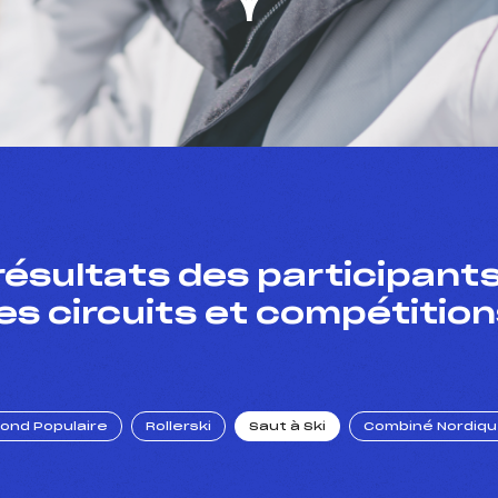
résultats des participants
es circuits et compétition
Fond Populaire
Rollerski
Saut à Ski
Combiné Nordiq