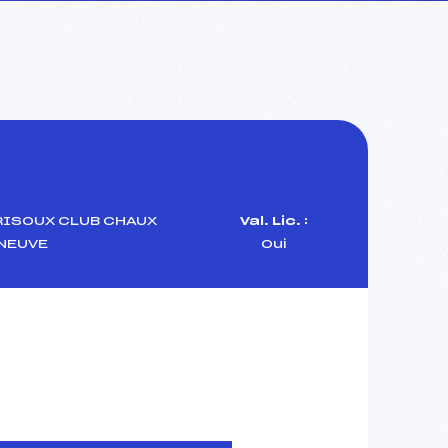
RISOUX CLUB CHAUX
Val. Lic. :
NEUVE
Oui