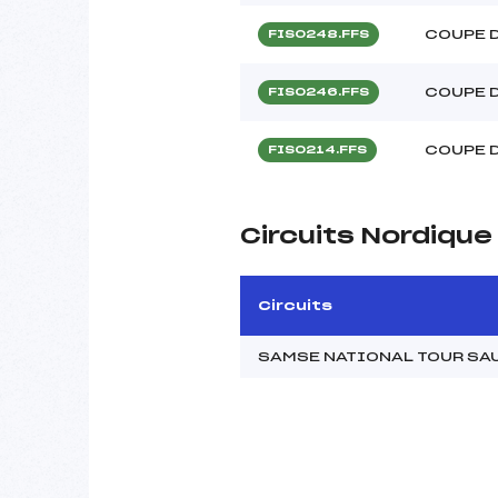
COUPE D
FIS0248.FFS
COUPE D
FIS0246.FFS
COUPE D
FIS0214.FFS
Circuits Nordiqu
Circuits
SAMSE NATIONAL TOUR SAU