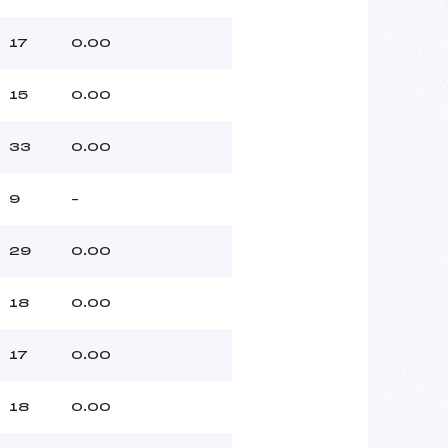
17
0.00
15
0.00
33
0.00
9
–
29
0.00
18
0.00
17
0.00
18
0.00