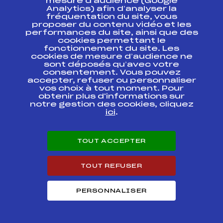
mesure d’audience (Google
FRANCE SENIORS
Analytics) afin d’analyser la
fréquentation du site, vous
RELAIS Mixte
proposer du contenu vidéo et les
CHAMPIONNAT DE
FFS
FNAT0361
performances du site, ainsi que des
FRANCE CADETS
cookies permettant le
fonctionnement du site. Les
cookies de mesure d’audience ne
CHAMPIONNAT DE
sont déposés qu’avec votre
FRANCE CADETS
consentement. Vous pouvez
FINALE MASS START
FFS
FNAF0361.FFS
CHAMPAGNY LE
accepter, refuser ou personnaliser
HAUT
vos choix à tout moment. Pour
obtenir plus d'informations sur
notre gestion des cookies, cliquez
SUBARU BIATHLON
ici
.
CHALLENGE FFS
FFS
BNAF0093.FFS
CADETTES
POURSUITE
TOUT ACCEPTER
SUBARU BIATHLON
CHALLENGE FFS
FFS
BNAF0091.FFS
CADETS
TOUT REFUSER
Championnat de
PERSONNALISER
biathlon Banque
Populaire des
FFS
BDAF0023
Alpes-Dauphiné
Etape de Méaudre