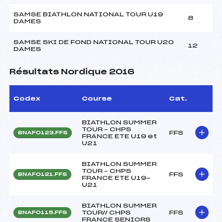
SAMSE BIATHLON NATIONAL TOUR U19
8
DAMES
SAMSE SKI DE FOND NATIONAL TOUR U20
12
DAMES
Résultats Nordique 2016
Codex
Course
Cat.
BIATHLON SUMMER
TOUR – CHPS
FFS
BNAF0123.FFS
FRANCE ETE U19 et
U21
BIATHLON SUMMER
TOUR – CHPS
FFS
BNAF0121.FFS
FRANCE ETE U19-
U21
BIATHLON SUMMER
TOUR// CHPS
FFS
BNAF0115.FFS
FRANCE SENIORS