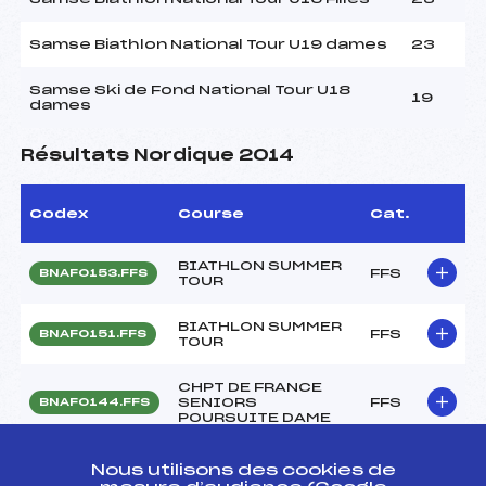
Samse Biathlon National Tour U19 dames
23
Samse Ski de Fond National Tour U18
19
dames
Résultats Nordique 2014
Codex
Course
Cat.
BIATHLON SUMMER
FFS
BNAF0153.FFS
TOUR
BIATHLON SUMMER
FFS
BNAF0151.FFS
TOUR
CHPT DE FRANCE
SENIORS
FFS
BNAF0144.FFS
POURSUITE DAME
BIATHLON SUMMER
Nous utilisons des cookies de
TOUR FFS – CHPT DE
FFS
BNAF0141.FFS