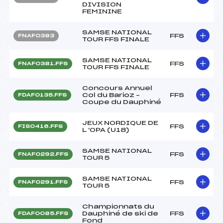
DIVISION
FEMININE
SAMSE NATIONAL
FFS
FNAF0383
TOUR FFS FINALE
SAMSE NATIONAL
FFS
FNAF0381.FFS
TOUR FFS FINALE
Concours Annuel
Col du Barioz –
FFS
FDAF0135.FFS
Coupe du Dauphiné
JEUX NORDIQUE DE
FFS
FIS0416.FFS
L 'OPA (U18)
SAMSE NATIONAL
FFS
FNAF0292.FFS
TOUR 5
SAMSE NATIONAL
FFS
FNAF0291.FFS
TOUR 5
Championnats du
Dauphiné de ski de
FFS
FDAF0085.FFS
Fond