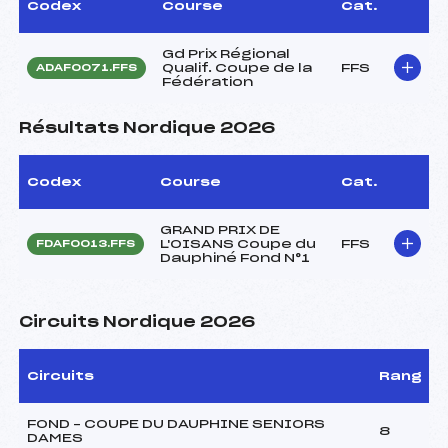
Codex
Course
Cat.
Gd Prix Régional
Qualif. Coupe de la
FFS
ADAF0071.FFS
Fédération
Résultats Nordique 2026
Codex
Course
Cat.
GRAND PRIX DE
L'OISANS Coupe du
FFS
FDAF0013.FFS
Dauphiné Fond N°1
Circuits Nordique 2026
Circuits
Rang
FOND – COUPE DU DAUPHINE SENIORS
8
DAMES