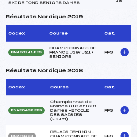
18
SKI DE FOND SENIORS DAMES
Résultats Nordique 2019
Codex
Course
Cat.
CHAMPIONNATS DE
FRANCE U19/ U21 /
FFS
BNAF0141.FFS
SENIORS
Résultats Nordique 2018
Codex
Course
Cat.
Championnat de
France U18 et U20
Dames -ETOILE
FFS
FNAF0432.FFS
DES SAISIES
(21km)
RELAIS FEMININ –
CHAMPIONNATS DE
FFS
BNAF0123