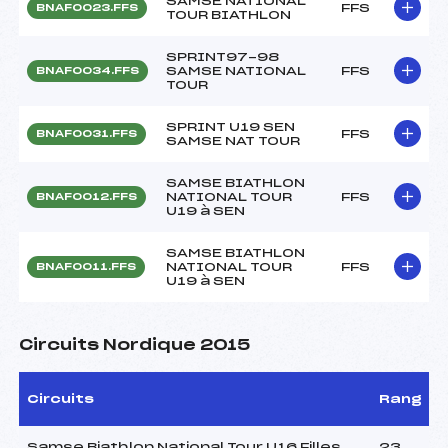
SAMSE NATIONAL
FFS
BNAF0023.FFS
TOUR BIATHLON
SPRINT97-98
SAMSE NATIONAL
FFS
BNAF0034.FFS
TOUR
SPRINT U19 SEN
FFS
BNAF0031.FFS
SAMSE NAT TOUR
SAMSE BIATHLON
NATIONAL TOUR
FFS
BNAF0012.FFS
U19 à SEN
SAMSE BIATHLON
NATIONAL TOUR
FFS
BNAF0011.FFS
U19 à SEN
Circuits Nordique 2015
Circuits
Rang
Samse Biathlon National Tour U16 Filles
23