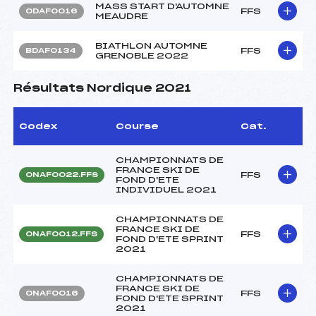
MASS START D'AUTOMNE
FFS
ODAF0016
MEAUDRE
BIATHLON AUTOMNE
FFS
BDAF0134
GRENOBLE 2022
Résultats Nordique 2021
Codex
Course
Cat.
CHAMPIONNATS DE
FRANCE SKI DE
FFS
ONAF0022.FFS
FOND D'ETE
INDIVIDUEL 2021
CHAMPIONNATS DE
FRANCE SKI DE
FFS
ONAF0012.FFS
FOND D'ETE SPRINT
2021
CHAMPIONNATS DE
FRANCE SKI DE
FFS
ONAF0016
FOND D'ETE SPRINT
2021