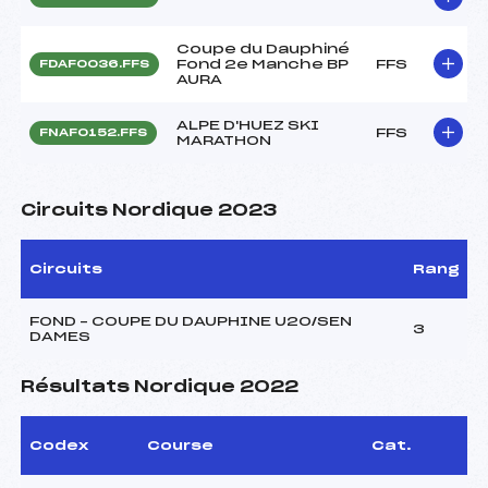
Coupe du Dauphiné
Fond 2e Manche BP
FFS
FDAF0036.FFS
AURA
ALPE D'HUEZ SKI
FFS
FNAF0152.FFS
MARATHON
Circuits Nordique 2023
Circuits
Rang
FOND – COUPE DU DAUPHINE U20/SEN
3
DAMES
Résultats Nordique 2022
Codex
Course
Cat.