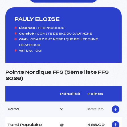
PAULY ELOISE
foi(s) le ski
Licence :
FFS2650090
Comité :
COMITE DE SKI DU DAUPHINE
Club :
05487 SKI NORDIQUE BELLEDONNE
CHAMROUS
Val. Lic. :
Oui
Points Nordique FFS (5ème liste FFS
2026)
Pénalité
Points
Fond
x
258.75
Fond Populaire
@
468.09