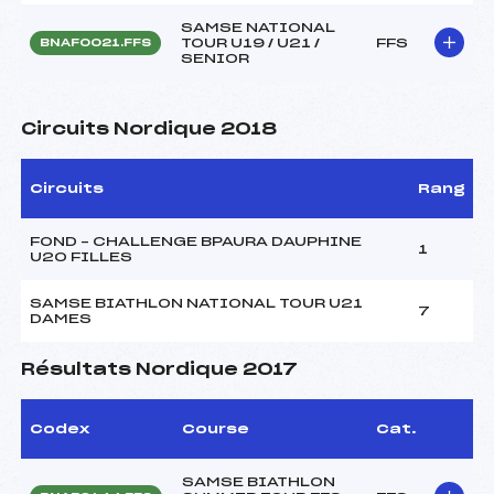
SAMSE NATIONAL
TOUR U19 / U21 /
FFS
BNAF0021.FFS
SENIOR
Circuits Nordique 2018
Circuits
Rang
FOND – CHALLENGE BPAURA DAUPHINE
1
U20 FILLES
SAMSE BIATHLON NATIONAL TOUR U21
7
DAMES
Résultats Nordique 2017
Codex
Course
Cat.
SAMSE BIATHLON