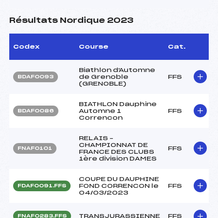
Résultats Nordique 2023
Codex
Course
Cat.
Biathlon d'Automne
de Grenoble
FFS
BDAF0093
(GRENOBLE)
BIATHLON Dauphine
Automne 1
FFS
BDAF0086
Correncon
RELAIS –
CHAMPIONNAT DE
FFS
FNAF0101
FRANCE DES CLUBS
1ère division DAMES
COUPE DU DAUPHINE
FOND CORRENCON le
FFS
FDAF0091.FFS
04/03/2023
TRANSJURASSIENNE
FFS
FNAF0283.FFS