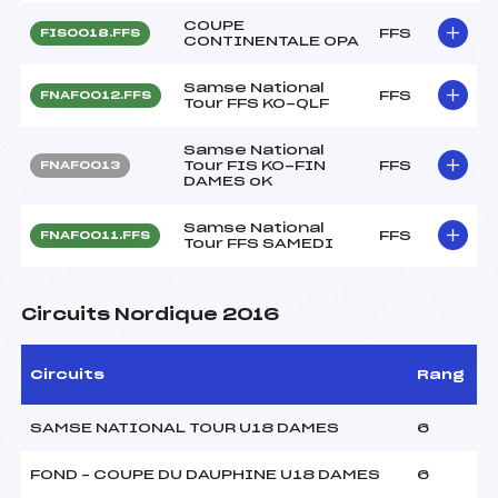
COUPE
FFS
FIS0018.FFS
CONTINENTALE OPA
Samse National
FFS
FNAF0012.FFS
Tour FFS KO-QLF
Samse National
Tour FIS KO-FIN
FFS
FNAF0013
DAMES oK
Samse National
FFS
FNAF0011.FFS
Tour FFS SAMEDI
Circuits Nordique 2016
Circuits
Rang
SAMSE NATIONAL TOUR U18 DAMES
6
FOND – COUPE DU DAUPHINE U18 DAMES
6