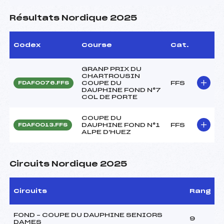
Résultats Nordique 2025
Codex
Course
Cat.
GRANP PRIX DU
CHARTROUSIN
COUPE DU
FFS
FDAF0076.FFS
DAUPHINE FOND N°7
COL DE PORTE
COUPE DU
DAUPHINE FOND N°1
FFS
FDAF0013.FFS
ALPE D'HUEZ
Circuits Nordique 2025
Circuits
Rang
FOND – COUPE DU DAUPHINE SENIORS
9
DAMES