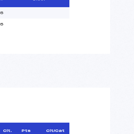
65
65
Clt.
Pts
Clt/Cat