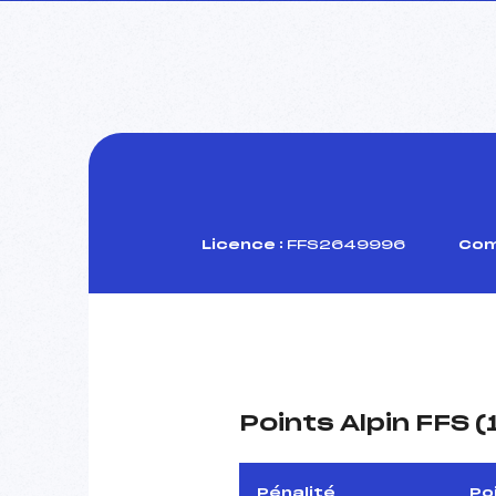
Licence :
FFS2649996
Com
Points Alpin FFS 
Pénalité
Po