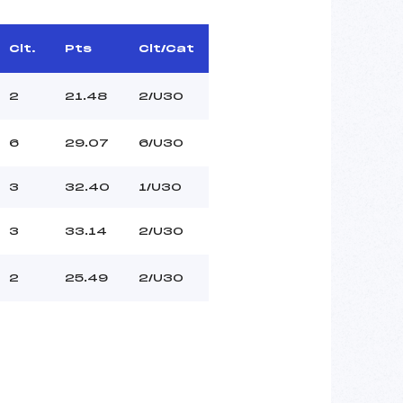
Clt.
Pts
Clt/Cat
2
21.48
2/U30
6
29.07
6/U30
3
32.40
1/U30
3
33.14
2/U30
2
25.49
2/U30