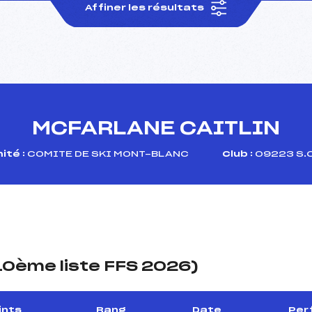
Affiner les résultats
MCFARLANE CAITLIN
ité :
COMITE DE SKI MONT-BLANC
Club :
09223 S.C
(10ème liste FFS 2026)
ints
Rang
Date
Per