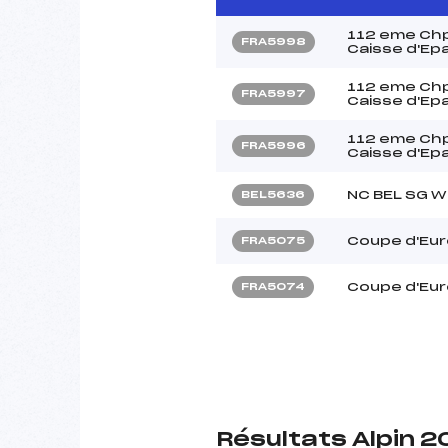
112 eme Chp
FRA5998
Caisse d'Ep
112 eme Chp
FRA5997
Caisse d'Ep
112 eme Chp
FRA5996
Caisse d'Ep
NC BEL SG 
BEL5636
Coupe d'Euro
FRA5075
Coupe d'Euro
FRA5074
Résultats Alpin 