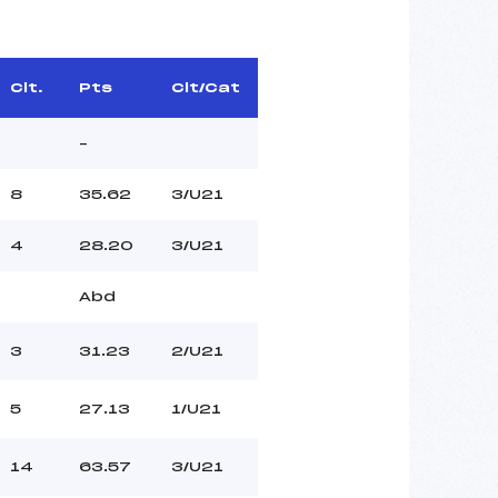
Clt.
Pts
Clt/Cat
–
8
35.62
3/U21
4
28.20
3/U21
Abd
3
31.23
2/U21
5
27.13
1/U21
14
63.57
3/U21