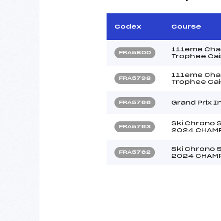
Codex
Course
111eme Cham
FRA5800
Trophee Cai
111eme Cham
FRA5798
Trophee Cai
Grand Prix In
FRA5766
Ski Chrono 
FRA5763
2024 CHAM
Ski Chrono 
FRA5762
2024 CHAM