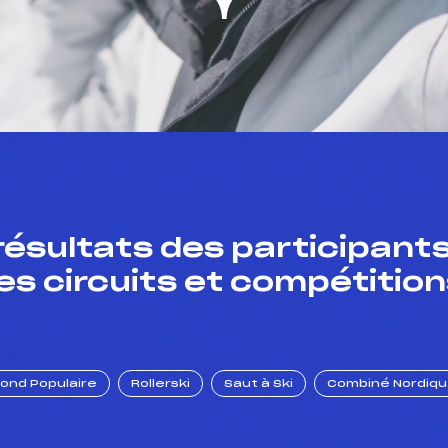
résultats des participants
es circuits et compétition
Fond Populaire
Rollerski
Saut à Ski
Combiné Nordiq