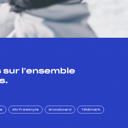
 sur l’ensemble
s.
ue
Ski Freestyle
Snowboard
Télémark