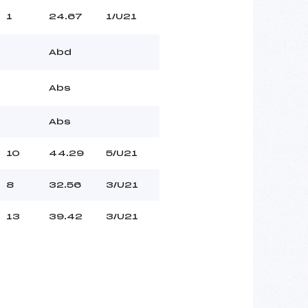
1
24.67
1/U21
Abd
Abs
Abs
10
44.29
5/U21
8
32.56
3/U21
13
39.42
3/U21