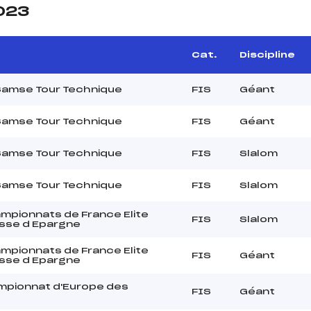
2023
Cat.
Discipline
Samse Tour Technique
FIS
Géant
Samse Tour Technique
FIS
Géant
Samse Tour Technique
FIS
Slalom
Samse Tour Technique
FIS
Slalom
pionnats de France Elite
FIS
Slalom
sse d Epargne
pionnats de France Elite
FIS
Géant
sse d Epargne
pionnat d'Europe des
FIS
Géant