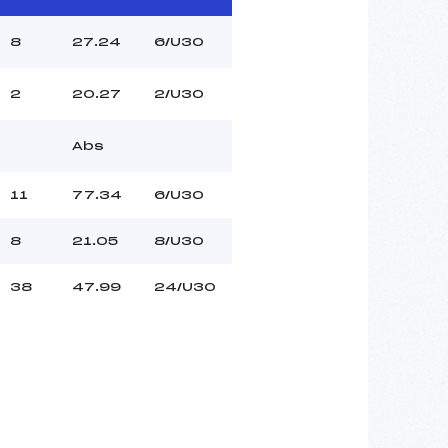
8
27.24
6/U30
2
20.27
2/U30
Abs
11
77.34
6/U30
8
21.05
8/U30
38
47.99
24/U30