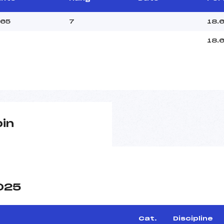
.65
7
18.
18.
pin
2025
Cat.
Discipline