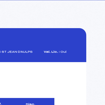
 ST JEAN D'AULPS
Val. Lic. :
Oui
f.
Disc.