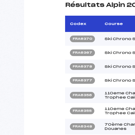
Résultats Alpin 
Codex
Course
Ski Chrono 
FRA6370
Ski Chrono 
FRA6367
Ski Chrono 
FRA6378
Ski Chrono 
FRA6377
110eme Cham
FRA6356
Trophee Cai
110eme Cham
FRA6355
Trophee Cai
70ème Cham
FRA6348
Douanes