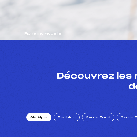
Fiche individuelle
Découvrez les 
d
Ski Alpin
Biathlon
Ski de Fond
Ski de 