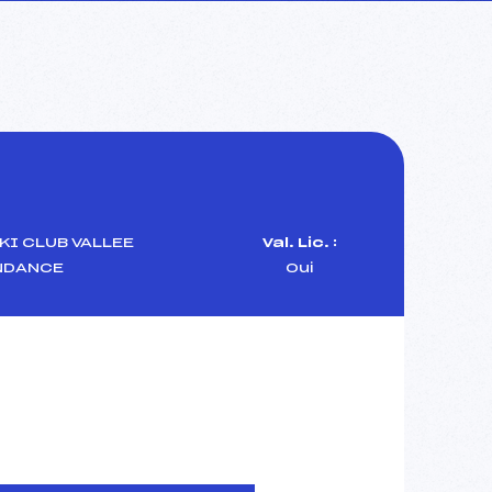
KI CLUB VALLEE
Val. Lic. :
NDANCE
Oui