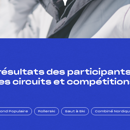
résultats des participants
es circuits et compétition
Fond Populaire
Rollerski
Saut à Ski
Combiné Nordiq