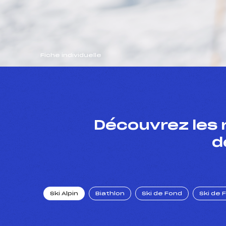
Fiche individuelle
Découvrez les 
d
Ski Alpin
Biathlon
Ski de Fond
Ski de 