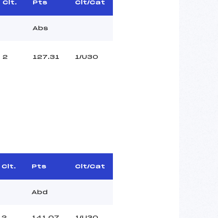
Clt.
Pts
Clt/Cat
Abs
2
127.31
1/U30
Clt.
Pts
Clt/Cat
Abd
2
141.07
1/U30