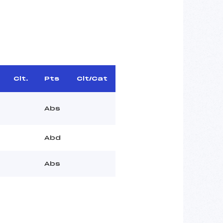
Clt.
Pts
Clt/Cat
Abs
Abd
Abs