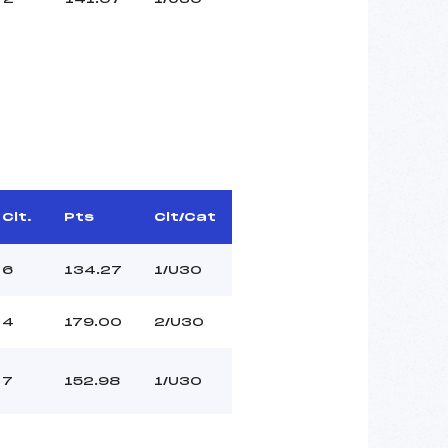
Clt.
Pts
Clt/Cat
6
134.27
1/U30
4
179.00
2/U30
7
152.98
1/U30