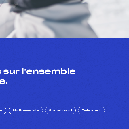
 sur l’ensemble
s.
ue
Ski Freestyle
Snowboard
Télémark