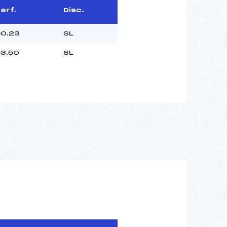
erf.
Disc.
0.23
SL
3.50
SL