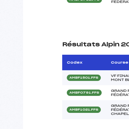
FÉDÉRA
Résultats Alpin 
Codex
Course
VF FIN
AMBF1501.FFS
MONT B
GRAND 
AMBF0791.FFS
FÉDÉRA
GRAND 
FÉDÉRAT
AMBF1021.FFS
CHAPEL