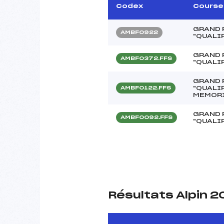
Codex
Course
GRAND 
AMBF0922
"QUALI
GRAND 
AMBF0372.FFS
"QUALI
GRAND 
"QUALI
AMBF0122.FFS
MEMORI
GRAND 
AMBF0092.FFS
"QUALI
Résultats Alpin 