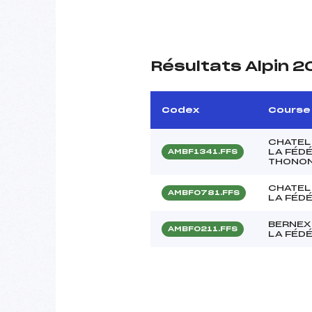
Résultats Alpin 
Codex
Course
CHATEL 
LA FÉDÉ
AMBF1341.FFS
THONO
CHATEL 
AMBF0781.FFS
LA FÉDÉ
BERNEX 
AMBF0211.FFS
LA FÉD