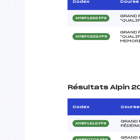
Codex
Course
GRAND 
AMBF1222.FFS
"QUALIF
GRAND 
"QUALIF
AMBF0222.FFS
MEMORI
Résultats Alpin 
Codex
Course
GRAND 
AMBF1212.FFS
FÉDÉRA
GRAND 
AMBF0702.FFS