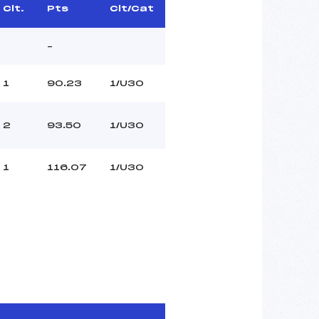
Clt.
Pts
Clt/Cat
–
1
90.23
1/U30
2
93.50
1/U30
1
116.07
1/U30