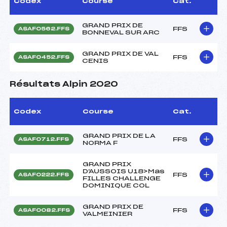
Codex
Course
Cat.
GRAND PRIX DE
FFS
ASAF0562.FFS
BONNEVAL SUR ARC
GRAND PRIX DE VAL
FFS
ASAF0452.FFS
CENIS
Résultats Alpin 2020
Codex
Course
Cat.
GRAND PRIX DE LA
FFS
ASAF0712.FFS
NORMA F
GRAND PRIX
D'AUSSOIS U18>Mas
FFS
ASAF0222.FFS
FILLES CHALLENGE
DOMINIQUE COL
GRAND PRIX DE
FFS
ASAF0082.FFS
VALMEINIER