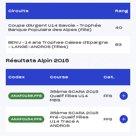
Circuits
Rang
Coupe d'Argent U14 Savoie – Trophée
40
Banque Populaire des Alpes (Fille)
BEN'J -14 ans Trophee Caisse d'Epargne
63
– LANGE-ANDROS (Filles)
Résultats Alpin 2015
Codex
Course
Cat.
35ème SCARA 2015
Qualif Filles U14
FFS
ANAF0156.FFS
MBS
35ème SCARA 2015
Pré-Qualif Filles
FFS
ANAF0154.FFS
U14 Tracé A
ANDROS