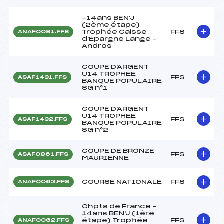
-14ans BEN'J
(2ème étape)
Trophée Caisse
FFS
ANAF0091.FFS
d'Epargne Lange –
Andros
COUPE D'ARGENT
U14 TROPHEE
FFS
ASAF1431.FFS
BANQUE POPULAIRE
SG n°1
COUPE D'ARGENT
U14 TROPHEE
FFS
ASAF1432.FFS
BANQUE POPULAIRE
SG n°2
COUPE DE BRONZE
FFS
ASAF0861.FFS
MAURIENNE
COURSE NATIONALE
FFS
ANAF0063.FFS
Chpts de France –
14ans BEN'J (1ère
étape) Trophée
FFS
ANAF0062.FFS