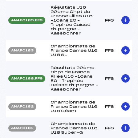
Résultats U16
22ème Chpt de
France Filles U16
-16ans EO –
FFS
ANAF0189.FFS
Trophée Caisse
d'Epargne –
Kassbohrer
Championnats de
France Dames U16
FFS
ANAF0183
U18 SL
Résultats 22ème
Chpt de France
Filles U16 -16ans
FFS
ANAF0188.FFS
EO – Trophée
Caisse d'Epargne –
Kassbohrer
Championnats de
France Dames U16
FFS
ANAF0182
U18 Géant
Championnats de
France Dames U16
FFS
ANAF0181
U18 Super-G