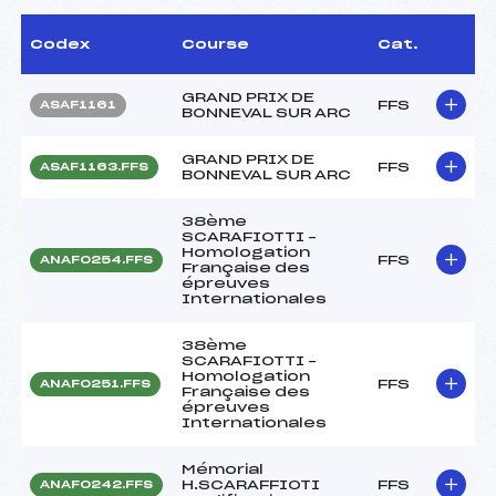
Codex
Course
Cat.
GRAND PRIX DE
FFS
ASAF1161
BONNEVAL SUR ARC
GRAND PRIX DE
FFS
ASAF1163.FFS
BONNEVAL SUR ARC
38ème
SCARAFIOTTI –
Homologation
FFS
ANAF0254.FFS
Française des
épreuves
Internationales
38ème
SCARAFIOTTI –
Homologation
FFS
ANAF0251.FFS
Française des
épreuves
Internationales
Mémorial
H.SCARAFFIOTI
FFS
ANAF0242.FFS