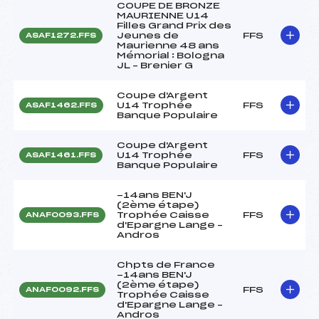
COUPE DE BRONZE
MAURIENNE U14
Filles Grand Prix des
Jeunes de
FFS
ASAF1272.FFS
Maurienne 48 ans
Mémorial : Bologna
JL – Brenier G
Coupe d'Argent
U14 Trophée
FFS
ASAF1462.FFS
Banque Populaire
Coupe d'Argent
U14 Trophée
FFS
ASAF1461.FFS
Banque Populaire
-14ans BEN'J
(2ème étape)
Trophée Caisse
FFS
ANAF0093.FFS
d'Epargne Lange –
Andros
Chpts de France
-14ans BEN'J
(2ème étape)
FFS
ANAF0092.FFS
Trophée Caisse
d'Epargne Lange –
Andros