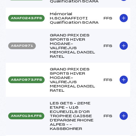
Qualification SCARA
Mémorial
H.SCARAFFIOTI
FFS
ANAF0243.FFS
Qualification SCARA
GRAND PRIX DES
SPORTS HIVER
MODANE-
FFS
ASAF0971
VALFREJUS
MEMORIAL DANIEL
RATEL
GRAND PRIX DES
SPORTS HIVER
MODANE-
FFS
ASAF0973.FFS
VALFREJUS
MEMORIAL DANIEL
RATEL
LES GETS – 2EME
ETAPE – U16
ECUREUILS D'OR
TROPHEE CAISSE
FFS
ANAF0134.FFS
D'EPARGNE RHONE
ALPES – –
KASSBOHRER