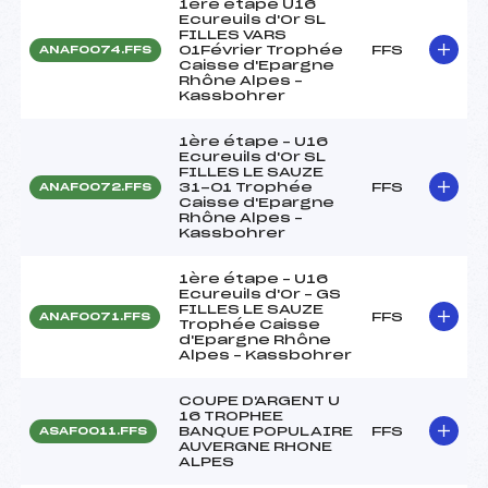
1ère étape U16
Ecureuils d'Or SL
FILLES VARS
01Février Trophée
FFS
ANAF0074.FFS
Caisse d'Epargne
Rhône Alpes –
Kassbohrer
1ère étape – U16
Ecureuils d'Or SL
FILLES LE SAUZE
31-01 Trophée
FFS
ANAF0072.FFS
Caisse d'Epargne
Rhône Alpes –
Kassbohrer
1ère étape – U16
Ecureuils d'Or – GS
FILLES LE SAUZE
FFS
ANAF0071.FFS
Trophée Caisse
d'Epargne Rhône
Alpes – Kassbohrer
COUPE D'ARGENT U
16 TROPHEE
BANQUE POPULAIRE
FFS
ASAF0011.FFS
AUVERGNE RHONE
ALPES