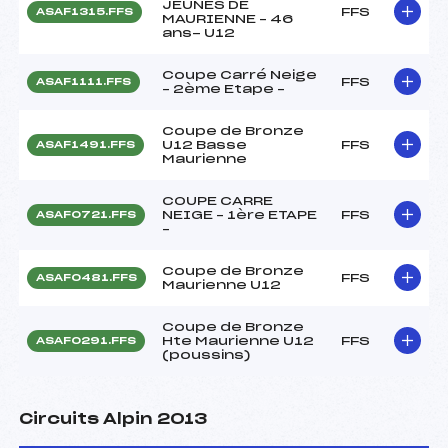
JEUNES DE
FFS
ASAF1315.FFS
MAURIENNE – 46
ans- U12
Coupe Carré Neige
FFS
ASAF1111.FFS
– 2ème Etape –
Coupe de Bronze
U12 Basse
FFS
ASAF1491.FFS
Maurienne
COUPE CARRE
NEIGE – 1ère ETAPE
FFS
ASAF0721.FFS
–
Coupe de Bronze
FFS
ASAF0481.FFS
Maurienne U12
Coupe de Bronze
Hte Maurienne U12
FFS
ASAF0291.FFS
(poussins)
Circuits Alpin 2013