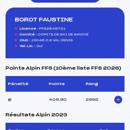
BOROT FAUSTINE
foi(s) le ski
Licence :
FFS2649721
Comité :
COMITE DE SKI DE SAVOIE
Club :
13046 C.S VAL CENIS
Val. Lic. :
Oui
Points Alpin FFS (10ème liste FFS 2026)
Pénalité
Points
Rang
@
406.80
2992
Résultats Alpin 2023