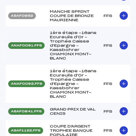
MANCHE SPRINT
COUPE DE BRONZE
FFS
ASAF0852
MAURIENNE
1ère étape -16ans
Ecureuils d'Or –
Trophée Caisse
d'Epargne –
FFS
ANAF0091.FFS
Kassbohrer
CHAMONX MONT-
BLANC
1ère étape -16ans
Ecureuils d'Or –
Trophée Caisse
d'Epargne –
FFS
ANAF0092.FFS
Kassbohrer
CHAMONX MONT-
BLANC
GRAND PRIX DE VAL
FFS
ASAF0841.FFS
CENIS
COUPE D'ARGENT
TROPHEE BANQUE
FFS
ASAF1122.FFS
POPULAIRE