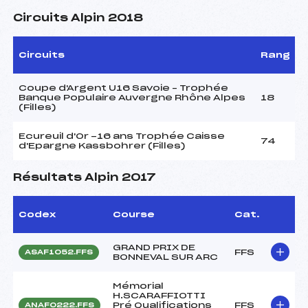
Circuits Alpin 2018
Circuits
Rang
Coupe d'Argent U16 Savoie – Trophée
Banque Populaire Auvergne Rhône Alpes
18
(Filles)
Ecureuil d'Or -16 ans Trophée Caisse
74
d'Epargne Kassbohrer (Filles)
Résultats Alpin 2017
Codex
Course
Cat.
GRAND PRIX DE
FFS
ASAF1052.FFS
BONNEVAL SUR ARC
Mémorial
H.SCARAFFIOTTI
Pré Qualifications
FFS
ANAF0222.FFS