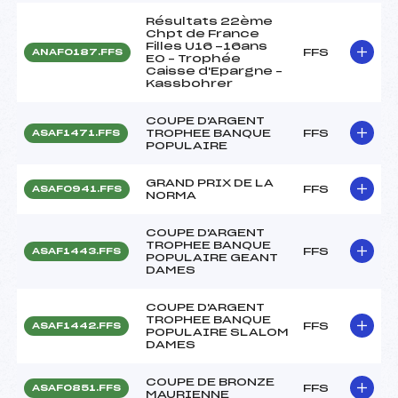
Résultats 22ème
Chpt de France
Filles U16 -16ans
FFS
ANAF0187.FFS
EO – Trophée
Caisse d'Epargne –
Kassbohrer
COUPE D'ARGENT
TROPHEE BANQUE
FFS
ASAF1471.FFS
POPULAIRE
GRAND PRIX DE LA
FFS
ASAF0941.FFS
NORMA
COUPE D'ARGENT
TROPHEE BANQUE
FFS
ASAF1443.FFS
POPULAIRE GEANT
DAMES
COUPE D'ARGENT
TROPHEE BANQUE
FFS
ASAF1442.FFS
POPULAIRE SLALOM
DAMES
COUPE DE BRONZE
FFS
ASAF0851.FFS
MAURIENNE