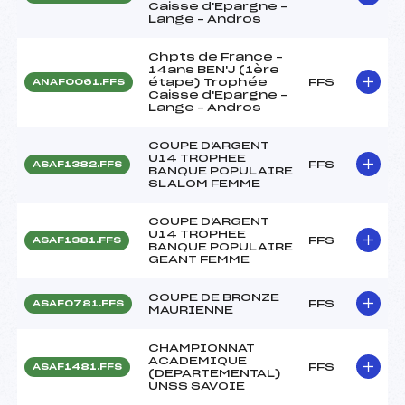
Caisse d'Epargne –
Lange – Andros
Chpts de France –
14ans BEN'J (1ère
étape) Trophée
FFS
ANAF0061.FFS
Caisse d'Epargne –
Lange – Andros
COUPE D'ARGENT
U14 TROPHEE
FFS
ASAF1382.FFS
BANQUE POPULAIRE
SLALOM FEMME
COUPE D'ARGENT
U14 TROPHEE
FFS
ASAF1381.FFS
BANQUE POPULAIRE
GEANT FEMME
COUPE DE BRONZE
FFS
ASAF0781.FFS
MAURIENNE
CHAMPIONNAT
ACADEMIQUE
FFS
ASAF1481.FFS
(DEPARTEMENTAL)
UNSS SAVOIE