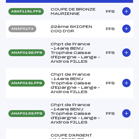
COUPE DE BRONZE
FFS
ASAF1151.FFS
MAURIENNE
22ème SKIOPEN
FFS
ANAF0174
COQ D'OR
Chpt de France
-14ans BEN'J
Trophée Caisse
FFS
ANAF0132.FFS
d'Epargne – Lange –
Andros FILLES
Chpt de France
-14ans BEN'J
Trophée Caisse
FFS
ANAF0131.FFS
d'Epargne – Lange –
Andros FILLES
Chpt de France
-14ans BEN'J
Trophée Caisse
FFS
ANAF0133.FFS
d'Epargne – Lange –
Andros FILLES
COUPE D'ARGENT