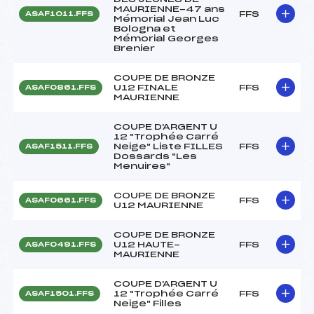
MAURIENNE-47 ans
FFS
ASAF1011.FFS
Mémorial Jean Luc
Bologna et
Mémorial Georges
Brenier
COUPE DE BRONZE
U12 FINALE
FFS
ASAF0861.FFS
MAURIENNE
COUPE D'ARGENT U
12 "Trophée Carré
Neige" Liste FILLES
FFS
ASAF1511.FFS
Dossards "Les
Menuires"
COUPE DE BRONZE
FFS
ASAF0661.FFS
U12 MAURIENNE
COUPE DE BRONZE
U12 HAUTE-
FFS
ASAF0491.FFS
MAURIENNE
COUPE D'ARGENT U
12 "Trophée Carré
FFS
ASAF1501.FFS
Neige" Filles