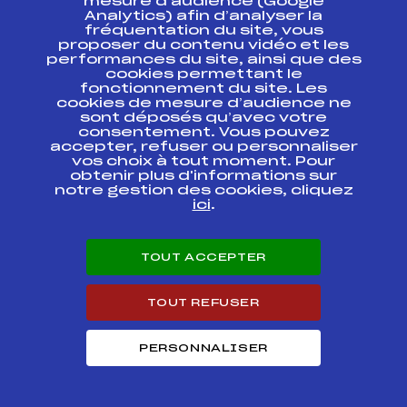
mesure d’audience (Google
Analytics) afin d’analyser la
fréquentation du site, vous
Résultats Nordique 2020
proposer du contenu vidéo et les
performances du site, ainsi que des
cookies permettant le
fonctionnement du site. Les
Codex
Course
Cat.
cookies de mesure d’audience ne
sont déposés qu’avec votre
consentement. Vous pouvez
MARATHON DE
FFS
FNAF0095.FFS
BESSANS
accepter, refuser ou personnaliser
vos choix à tout moment. Pour
obtenir plus d'informations sur
notre gestion des cookies, cliquez
ici
.
SUIVEZ
TOUT ACCEPTER
L'ACTU
TOUT REFUSER
PERSONNALISER
Abonnez-vous à notre newsletter
Recevez l’actualité de la FFS, des clubs et des Équipes
de France.