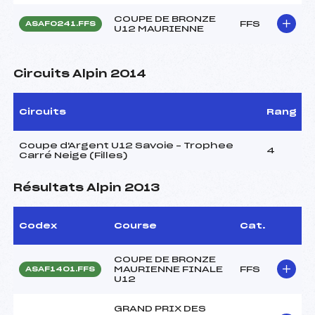
COUPE DE BRONZE
FFS
ASAF0241.FFS
U12 MAURIENNE
Circuits Alpin 2014
Circuits
Rang
Coupe d'Argent U12 Savoie – Trophee
4
Carré Neige (Filles)
Résultats Alpin 2013
Codex
Course
Cat.
COUPE DE BRONZE
MAURIENNE FINALE
FFS
ASAF1401.FFS
U12
GRAND PRIX DES