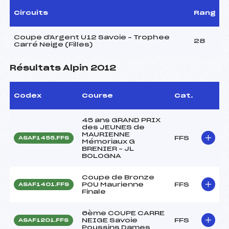
Circuits
Rang
Coupe d'Argent U12 Savoie – Trophee
28
Carré Neige (Filles)
Résultats Alpin 2012
Codex
Course
Cat.
45 ans GRAND PRIX
des JEUNES de
MAURIENNE
FFS
ASAF1455.FFS
Mémoriaux G
BRENIER – JL
BOLOGNA
Coupe de Bronze
POU Maurienne
FFS
ASAF1401.FFS
Finale
6ème COUPE CARRE
NEIGE Savoie
FFS
ASAF1201.FFS
Poussins Dames