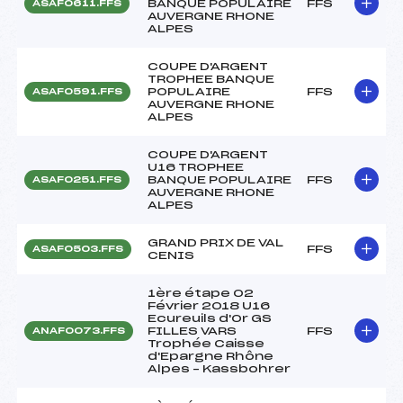
BANQUE POPULAIRE
FFS
ASAF0611.FFS
AUVERGNE RHONE
ALPES
COUPE D'ARGENT
TROPHEE BANQUE
POPULAIRE
FFS
ASAF0591.FFS
AUVERGNE RHONE
ALPES
COUPE D'ARGENT
U16 TROPHEE
BANQUE POPULAIRE
FFS
ASAF0251.FFS
AUVERGNE RHONE
ALPES
GRAND PRIX DE VAL
FFS
ASAF0503.FFS
CENIS
1ère étape 02
Février 2018 U16
Ecureuils d'Or GS
FILLES VARS
FFS
ANAF0073.FFS
Trophée Caisse
d'Epargne Rhône
Alpes – Kassbohrer