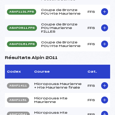
Coupe de Bronze
FFS
ASAF1131.FFS
POU Hte Maurienne
Coupe de Bronze
POU Maurienne
FFS
ASAF0911.FFS
FILLES
Coupe de Bronze
FFS
ASAF0161.FFS
POU Hte Maurienne
Résultats Alpin 2011
Codex
Course
Cat.
Micropouss Maurienne
FFS
ASAF1411
+ Hte Maurienne finale
Micropouss Hte
FFS
ASAF1151
Maurienne
Micropouss Hte
FFS
ASAT0541