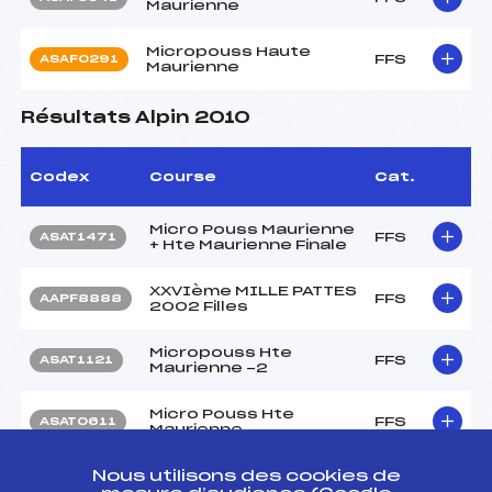
Maurienne
Micropouss Haute
FFS
ASAF0291
Maurienne
Résultats Alpin 2010
Codex
Course
Cat.
Micro Pouss Maurienne
FFS
ASAT1471
+ Hte Maurienne Finale
XXVIème MILLE PATTES
FFS
AAPF8888
2002 Filles
Micropouss Hte
FFS
ASAT1121
Maurienne -2
Micro Pouss Hte
FFS
ASAT0611
Maurienne
Micro Pouss Hte
Nous utilisons des cookies de
FFS
ASAT0301
Maurienne