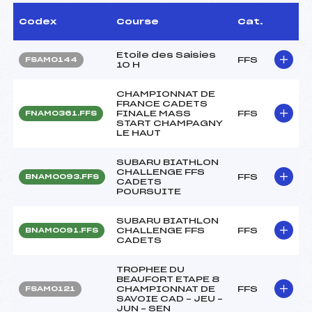
Codex
Course
Cat.
Etoile des Saisies
FFS
FSAM0144
10 H
CHAMPIONNAT DE
FRANCE CADETS
FINALE MASS
FFS
FNAM0361.FFS
START CHAMPAGNY
LE HAUT
SUBARU BIATHLON
CHALLENGE FFS
FFS
BNAM0093.FFS
CADETS
POURSUITE
SUBARU BIATHLON
CHALLENGE FFS
FFS
BNAM0091.FFS
CADETS
TROPHEE DU
BEAUFORT ETAPE 8
CHAMPIONNAT DE
FFS
FSAM0121
SAVOIE CAD – JEU –
JUN – SEN