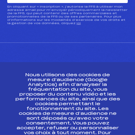
En cliquant sur « inscription », j’autorise la FFS à utiliser mon
adresse email pour m’envoyer périodiquement la newsletter
de la FFS, qui peut contenir des offres commerciales et
promotionnelles de la FFS ou de ses partenaires. Pour plus
d’informations sur les modalités d’exercice de vos droits et
la gestion de vos données, cliquez
ici
CONTACT
Nous utilisons des cookies de
ESPACE PRESSE
mesure d’audience (Google
Analytics) afin d’analyser la
fréquentation du site, vous
Ressources
proposer du contenu vidéo et les
performances du site, ainsi que des
Pass’Neige
cookies permettant le
Projet sportif fédéral
fonctionnement du site. Les
cookies de mesure d’audience ne
Projet de performance fédéral
sont déposés qu’avec votre
Antidopage
consentement. Vous pouvez
Pôle Développement, Formation, Suivi
accepter, refuser ou personnaliser
Scientifique
vos choix à tout moment. Pour