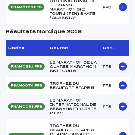
INTERNATIONAL DE
BESSANS
FFS
FNAM0153.FFS
MARATHON SKI
TOUR 1 (FIN) SKATE
*CLASSIC*
Résultats Nordique 2016
Codex
Course
Cat.
LE MARATHON DE LA
CLAREE MARATHON
FFS
FNAM0281.FFS
SKI TOUR 6
TROPHEE DU
FFS
FSAM0074.FFS
BEAUFORT ETAPE 5
LE MARATHON
INTERNATIONAL DE
FFS
FNAM0053.FFS
BESSANS FT / LIBRE
21 KM
TROPHEE DU
BEAUFORT ETAPE 3
CHAMPIONNAT DE