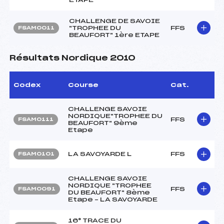
CHALLENGE DE SAVOIE
"TROPHEE DU
FFS
FSAM0011
BEAUFORT" 1ère ETAPE
Résultats Nordique 2010
Codex
Course
Cat.
CHALLENGE SAVOIE
NORDIQUE"TROPHEE DU
FFS
FSAM0111
BEAUFORT" 9ème
Etape
LA SAVOYARDE L
FFS
FSAM0101
CHALLENGE SAVOIE
NORDIQUE "TROPHEE
FFS
FSAM0091
DU BEAUFORT" 8ème
Etape – LA SAVOYARDE
16° TRACE DU