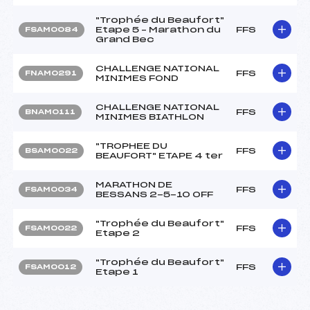
"Trophée du Beaufort"
Etape 5 – Marathon du
FFS
FSAM0084
Grand Bec
CHALLENGE NATIONAL
FFS
FNAM0291
MINIMES FOND
CHALLENGE NATIONAL
FFS
BNAM0111
MINIMES BIATHLON
"TROPHEE DU
FFS
BSAM0022
BEAUFORT" ETAPE 4 ter
MARATHON DE
FFS
FSAM0034
BESSANS 2-5-10 OFF
"Trophée du Beaufort"
FFS
FSAM0022
Etape 2
"Trophée du Beaufort"
FFS
FSAM0012
Etape 1