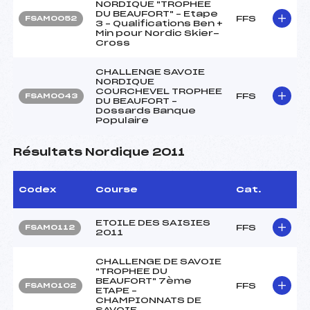
NORDIQUE "TROPHEE
DU BEAUFORT" – Etape
FFS
FSAM0052
3 – Qualifications Ben +
Min pour Nordic Skier-
Cross
CHALLENGE SAVOIE
NORDIQUE
COURCHEVEL TROPHEE
FFS
FSAM0043
DU BEAUFORT –
Dossards Banque
Populaire
Résultats Nordique 2011
Codex
Course
Cat.
ETOILE DES SAISIES
FFS
FSAM0112
2011
CHALLENGE DE SAVOIE
"TROPHEE DU
BEAUFORT" 7ème
FFS
FSAM0102
ETAPE –
CHAMPIONNATS DE
SAVOIE