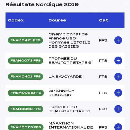
Résultats Nordique 2019
Codex
Course
Cat.
Championnat de
France U20
FFS
FNAM0421.FFS
Hommes L'ETOILE
DES SAISIES
TROPHEE DU
FFS
FSAM0073.FFS
BEAUFORT ETAPE 6
LA SAVOYARDE
FFS
FNAM0401.FFS
GP ANNECY
FFS
FMBM0095.FFS
DRAGONS
TROPHEE DU
FFS
FSAM0063.FFS
BEAUFORT ETAPE5
MARATHON
INTERNATIONAL DE
FFS
FNAM0073.FFS