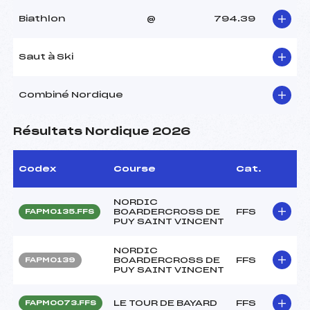
Biathlon
@
794.39
Saut à Ski
Combiné Nordique
Résultats Nordique 2026
Codex
Course
Cat.
NORDIC
BOARDERCROSS DE
FFS
FAPM0135.FFS
PUY SAINT VINCENT
NORDIC
BOARDERCROSS DE
FFS
FAPM0139
PUY SAINT VINCENT
LE TOUR DE BAYARD
FFS
FAPM0073.FFS