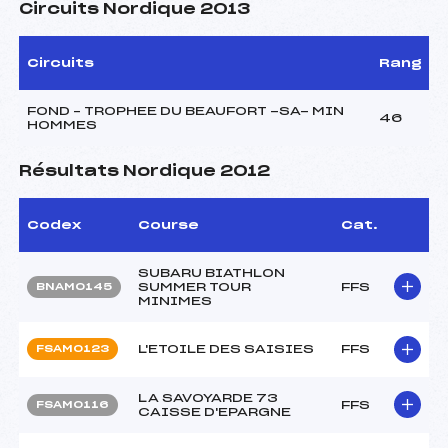
Circuits Nordique 2013
Circuits
Rang
FOND – TROPHEE DU BEAUFORT -SA- MIN
46
HOMMES
Résultats Nordique 2012
Codex
Course
Cat.
SUBARU BIATHLON
SUMMER TOUR
FFS
BNAM0145
MINIMES
L'ETOILE DES SAISIES
FFS
FSAM0123
LA SAVOYARDE 73
FFS
FSAM0116
CAISSE D'EPARGNE