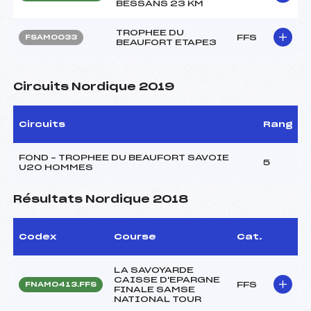
BESSANS 23 KM
TROPHEE DU
FFS
FSAM0033
BEAUFORT ETAPE3
Circuits Nordique 2019
Circuits
Rang
FOND – TROPHEE DU BEAUFORT SAVOIE
5
U20 HOMMES
Résultats Nordique 2018
Codex
Course
Cat.
LA SAVOYARDE
CAISSE D'EPARGNE
FFS
FNAM0413.FFS
FINALE SAMSE
NATIONAL TOUR