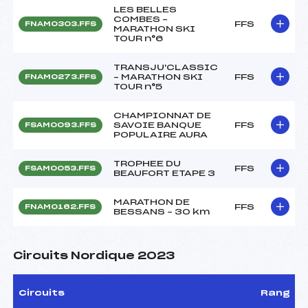
LES BELLES
COMBES –
FFS
FNAM0303.FFS
MARATHON SKI
TOUR n°6
TRANSJU'CLASSIC
– MARATHON SKI
FFS
FNAM0273.FFS
TOUR n°5
CHAMPIONNAT DE
SAVOIE BANQUE
FFS
FSAM0093.FFS
POPULAIRE AURA
TROPHEE DU
FFS
FSAM0053.FFS
BEAUFORT ETAPE 3
MARATHON DE
FFS
FNAM0162.FFS
BESSANS – 30 km
Circuits Nordique 2023
Circuits
Rang