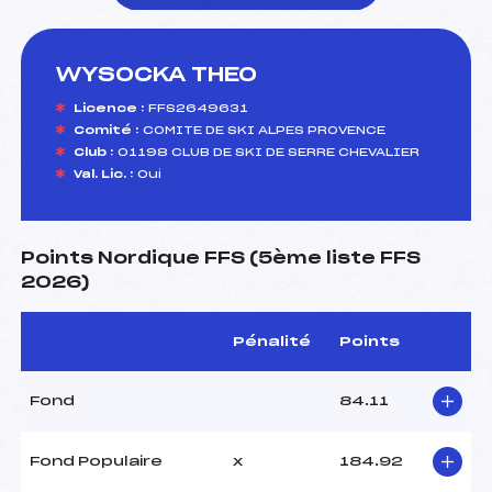
WYSOCKA THEO
foi(s) le ski
Licence :
FFS2649631
Comité :
COMITE DE SKI ALPES PROVENCE
Club :
01198 CLUB DE SKI DE SERRE CHEVALIER
Val. Lic. :
Oui
Points Nordique FFS (5ème liste FFS
2026)
Pénalité
Points
Fond
84.11
Fond Populaire
x
184.92