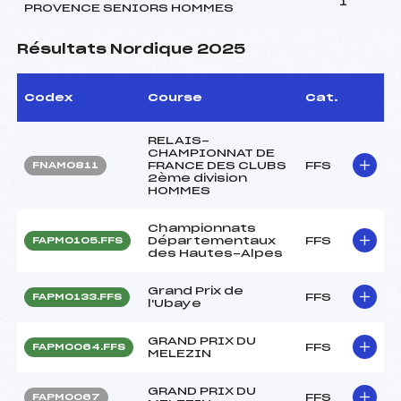
1
PROVENCE SENIORS HOMMES
Résultats Nordique 2025
Codex
Course
Cat.
RELAIS-
CHAMPIONNAT DE
FRANCE DES CLUBS
FFS
FNAM0811
2ème division
HOMMES
Championnats
Départementaux
FFS
FAPM0105.FFS
des Hautes-Alpes
Grand Prix de
FFS
FAPM0133.FFS
l'Ubaye
GRAND PRIX DU
FFS
FAPM0064.FFS
MELEZIN
GRAND PRIX DU
FFS
FAPM0067