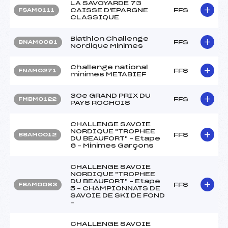
LA SAVOYARDE 73
CAISSE D'EPARGNE
FFS
FSAM0111
CLASSIQUE
Biathlon Challenge
FFS
BNAM0081
Nordique Minimes
Challenge national
FFS
FNAM0271
minimes METABIEF
30e GRAND PRIX DU
FFS
FMBM0122
PAYS ROCHOIS
CHALLENGE SAVOIE
NORDIQUE "TROPHEE
FFS
BSAM0012
DU BEAUFORT" – Etape
6 – Minimes Garçons
CHALLENGE SAVOIE
NORDIQUE "TROPHEE
DU BEAUFORT" – Etape
FFS
FSAM0083
5 – CHAMPIONNATS DE
SAVOIE DE SKI DE FOND
–
CHALLENGE SAVOIE