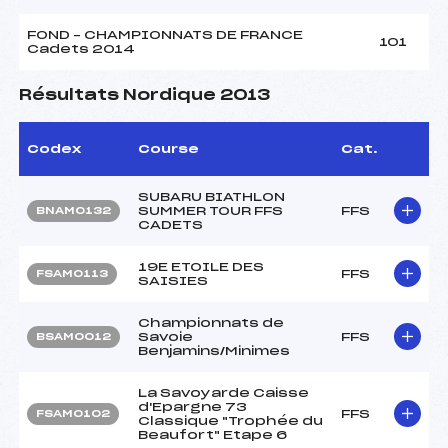
FOND – CHAMPIONNATS DE FRANCE
101
Cadets 2014
Résultats Nordique 2013
Codex
Course
Cat.
SUBARU BIATHLON
SUMMER TOUR FFS
FFS
BNAM0132
CADETS
19E ETOILE DES
FFS
FSAM0113
SAISIES
Championnats de
Savoie
FFS
BSAM0012
Benjamins/Minimes
La Savoyarde Caisse
d'Epargne 73
FFS
FSAM0102
Classique "Trophée du
Beaufort" Etape 6