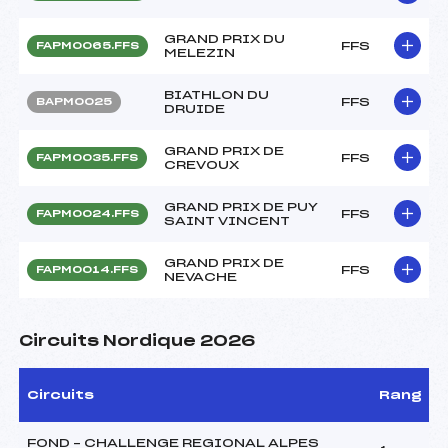
GRAND PRIX DU
FFS
FAPM0065.FFS
MELEZIN
BIATHLON DU
FFS
BAPM0025
DRUIDE
GRAND PRIX DE
FFS
FAPM0035.FFS
CREVOUX
GRAND PRIX DE PUY
FFS
FAPM0024.FFS
SAINT VINCENT
GRAND PRIX DE
FFS
FAPM0014.FFS
NEVACHE
Circuits Nordique 2026
Circuits
Rang
FOND – CHALLENGE REGIONAL ALPES