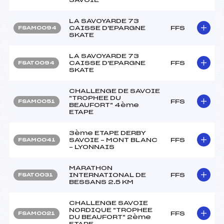
LA SAVOYARDE 73
CAISSE D'EPARGNE
FFS
FSAM0094
SKATE
LA SAVOYARDE 73
CAISSE D'EPARGNE
FFS
FSAT0094
SKATE
CHALLENGE DE SAVOIE
"TROPHEE DU
FFS
FSAM0051
BEAUFORT" 4ème
ETAPE
3ème ETAPE DERBY
SAVOIE – MONT BLANC
FFS
FSAM0041
– LYONNAIS
MARATHON
INTERNATIONAL DE
FFS
FSAT0031
BESSANS 2.5 KM
CHALLENGE SAVOIE
NORDIQUE "TROPHEE
FFS
FSAM0021
DU BEAUFORT" 2ème
ETAPE