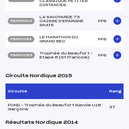
CLASSIQUE PETITES
DISTANCES
LA SAVOYARDE 73
CAISSE D'EPARGNE
FFS
FSAM0014
SKATE
LE MARATHON DU
FFS
FSAM0154
GRAND BEC
Trophée du Beaufort –
FFS
FSAM0093
Etape 6 (St Francois)
Circuits Nordique 2015
Circuits
Rang
FOND – Trophée du Beaufort Savoie U16
37
Garçons
Résultats Nordique 2014