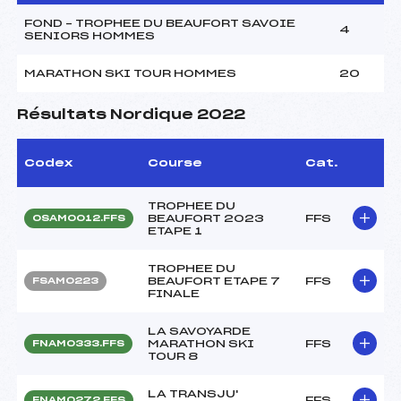
FOND – TROPHEE DU BEAUFORT SAVOIE
4
SENIORS HOMMES
MARATHON SKI TOUR HOMMES
20
Résultats Nordique 2022
Codex
Course
Cat.
TROPHEE DU
BEAUFORT 2023
FFS
OSAM0012.FFS
ETAPE 1
TROPHEE DU
BEAUFORT ETAPE 7
FFS
FSAM0223
FINALE
LA SAVOYARDE
MARATHON SKI
FFS
FNAM0333.FFS
TOUR 8
LA TRANSJU'
FFS
FNAM0272.FFS