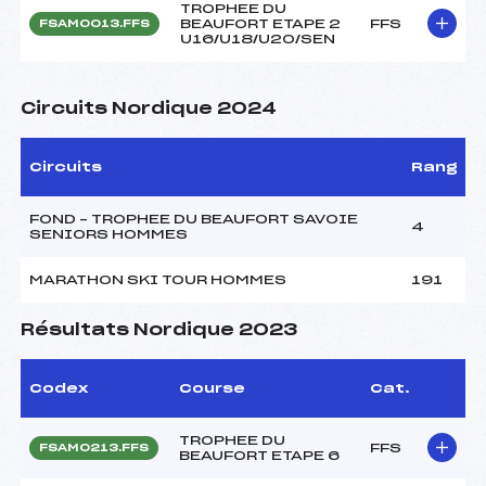
TROPHEE DU
BEAUFORT ETAPE 2
FFS
FSAM0013.FFS
U16/U18/U20/SEN
Circuits Nordique 2024
Circuits
Rang
FOND – TROPHEE DU BEAUFORT SAVOIE
4
SENIORS HOMMES
MARATHON SKI TOUR HOMMES
191
Résultats Nordique 2023
Codex
Course
Cat.
TROPHEE DU
FFS
FSAM0213.FFS
BEAUFORT ETAPE 6