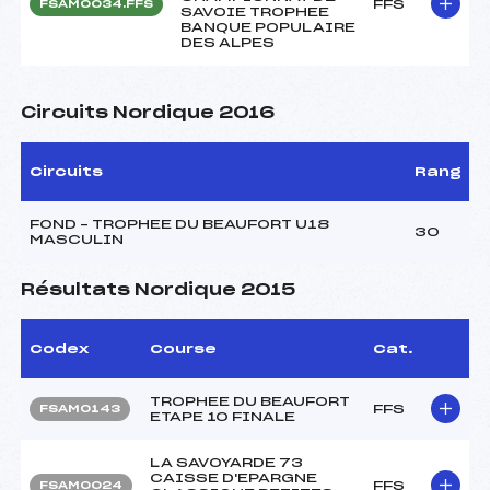
FFS
FSAM0034.FFS
SAVOIE TROPHEE
BANQUE POPULAIRE
DES ALPES
Circuits Nordique 2016
Circuits
Rang
FOND – TROPHEE DU BEAUFORT U18
30
MASCULIN
Résultats Nordique 2015
Codex
Course
Cat.
TROPHEE DU BEAUFORT
FFS
FSAM0143
ETAPE 10 FINALE
LA SAVOYARDE 73
CAISSE D'EPARGNE
FFS
FSAM0024