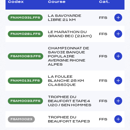
Codex
Course
Cat.
LA SAVOYARDE
FFS
FNAM0331.FFS
LIBRE 21 kM
LE MARATHON DU
FFS
FNAM0281.FFS
GRAND BEC (21km)
CHAMPIONNAT DE
SAVOIE BANQUE
POPULAIRE
FFS
FSAM0083.FFS
AVERGNE RHONE
ALPES
LA FOULEE
BLANCHE 25 KM
FFS
FNAM0131.FFS
CLASSIQUE
TROPHEE DU
BEAUFORT ETAPE4
FFS
FSAM0033.FFS
U20 / SEN HOMMES
TROPHEE DU
FFS
FSAM0023
BEAUFORT ETAPE3