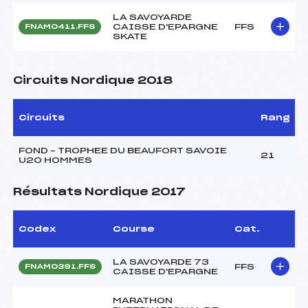
LA SAVOYARDE
CAISSE D'EPARGNE
FFS
FNAM0411.FFS
SKATE
Circuits Nordique 2018
Circuits
Rang
FOND – TROPHEE DU BEAUFORT SAVOIE
21
U20 HOMMES
Résultats Nordique 2017
Codex
Course
Cat.
LA SAVOYARDE 73
FFS
FNAM0391.FFS
CAISSE D'EPARGNE
MARATHON