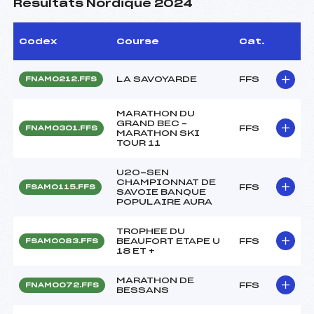
Résultats Nordique 2024
Codex
Course
Cat.
LA SAVOYARDE
FFS
FNAM0212.FFS
MARATHON DU
GRAND BEC –
FFS
FNAM0301.FFS
MARATHON SKI
TOUR 11
U20-SEN
CHAMPIONNAT DE
FFS
FSAM0115.FFS
SAVOIE BANQUE
POPULAIRE AURA
TROPHEE DU
BEAUFORT ETAPE U
FFS
FSAM0083.FFS
18 ET +
MARATHON DE
FFS
FNAM0072.FFS
BESSANS