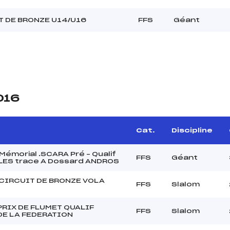
T DE BRONZE U14/U16
FFS
Géant
016
Cat.
Discipline
émorial .SCARA Pré – Qualif
FFS
Géant
LES trace A Dossard ANDROS
 CIRCUIT DE BRONZE VOLA
FFS
Slalom
PRIX DE FLUMET QUALIF
FFS
Slalom
DE LA FEDERATION