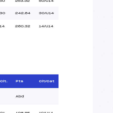
50
253.32
50/U14
30
242.64
30/U14
14
260.32
14/U14
Clt.
Pts
Clt/Cat
Abd
21
196.85
10/U14