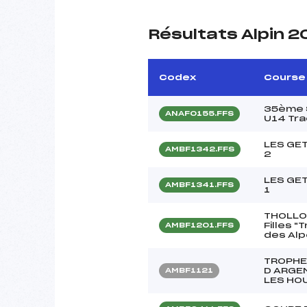
Résultats Alpin 2
Codex
Course
35ème S
ANAF0155.FFS
U14 Tra
LES GET
AMBF1342.FFS
2
LES GET
AMBF1341.FFS
1
THOLLO
Filles 
AMBF1201.FFS
des Alp
TROPHE
D ARGE
AMBF1121
LES HO