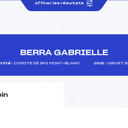
Affiner les résultats
BERRA GABRIELLE
mité :
COMITE DE SKI MONT-BLANC
Club :
09037 S
pin