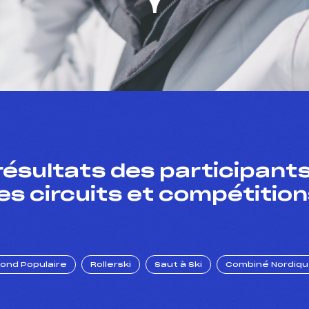
résultats des participants
es circuits et compétition
Fond Populaire
Rollerski
Saut à Ski
Combiné Nordiq