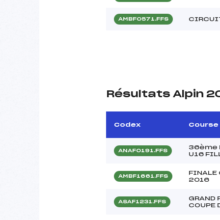
CIRCUI
AMBF0571.FFS
Résultats Alpin 2
Codex
Course
36ème M
ANAF0191.FFS
U16 FIL
FINALE
AMBF1661.FFS
2016
GRAND 
ASAF1231.FFS
COUPE 