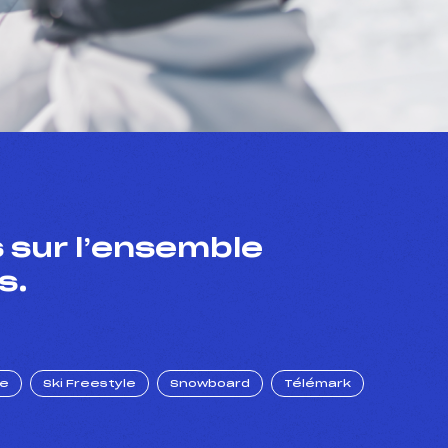
 sur l’ensemble
s.
ue
Ski Freestyle
Snowboard
Télémark