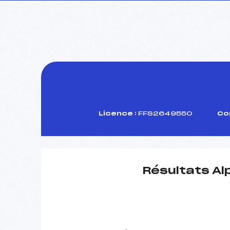
Licence :
FFS2649550
Co
Résultats Al