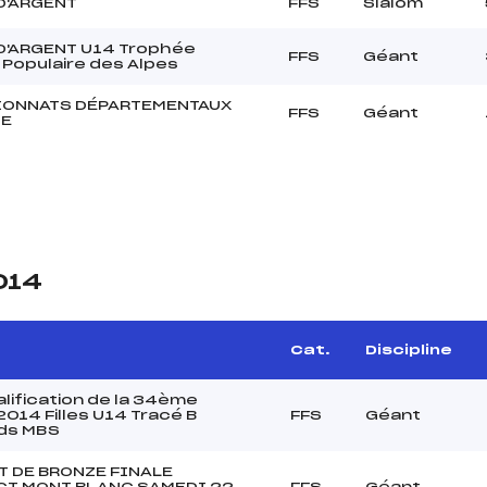
D'ARGENT
FFS
Slalom
D'ARGENT U14 Trophée
FFS
Géant
Populaire des Alpes
ONNATS DÉPARTEMENTAUX
FFS
Géant
GE
014
Cat.
Discipline
lification de la 34ème
014 Filles U14 Tracé B
FFS
Géant
ds MBS
T DE BRONZE FINALE
CT MONT BLANC SAMEDI 22
FFS
Géant