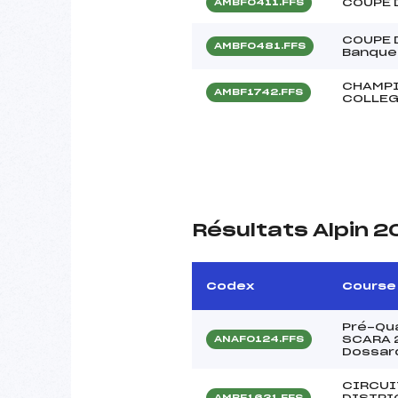
COUPE 
AMBF0411.FFS
COUPE 
AMBF0481.FFS
Banque 
CHAMPI
AMBF1742.FFS
COLLE
Résultats Alpin 2
Codex
Course
Pré-Qua
SCARA 2
ANAF0124.FFS
Dossar
CIRCUI
DISTRI
AMBF1631.FFS