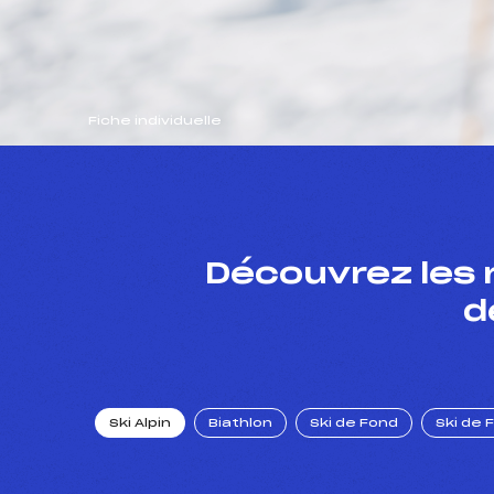
Fiche individuelle
Découvrez les 
d
Ski Alpin
Biathlon
Ski de Fond
Ski de 