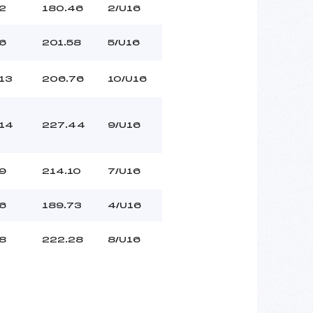
2
180.46
2/U16
6
201.58
5/U16
13
206.76
10/U16
14
227.44
9/U16
9
214.10
7/U16
6
189.73
4/U16
8
222.28
8/U16