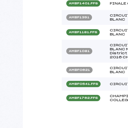
FINALE
AMBF1401.FFS
CIRCUI
AMBF1391
BLANC
CIRCUI
AMBF1181.FFS
BLANC
CIRCUI
BLANC M
AMBF1081
Distric
2016 C
CIRCUI
AMBF0621
BLANC
CIRCUI
AMBF0541.FFS
CHAMPI
AMBF1762.FFS
COLLEG