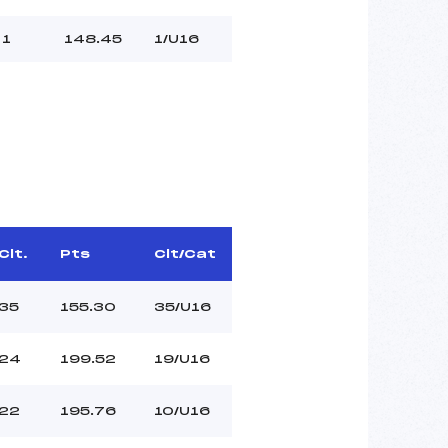
1
148.45
1/U16
Clt.
Pts
Clt/Cat
35
155.30
35/U16
24
199.52
19/U16
22
195.76
10/U16