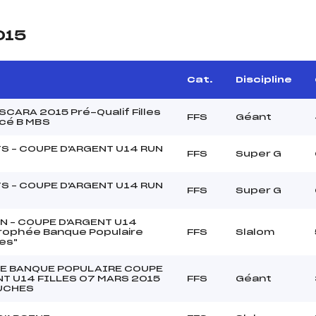
015
Cat.
Discipline
CARA 2015 Pré-Qualif Filles
FFS
Géant
cé B MBS
S – COUPE D'ARGENT U14 RUN
FFS
Super G
S – COUPE D'ARGENT U14 RUN
FFS
Super G
N – COUPE D'ARGENT U14
"Trophée Banque Populaire
FFS
Slalom
es"
E BANQUE POPULAIRE COUPE
NT U14 FILLES 07 MARS 2015
FFS
Géant
UCHES