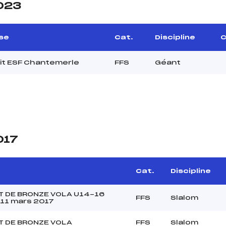
2023
se
Cat.
Discipline
C
uit ESF Chantemerle
FFS
Géant
017
Cat.
Discipline
T DE BRONZE VOLA U14-16
FFS
Slalom
11 mars 2017
T DE BRONZE VOLA
FFS
Slalom