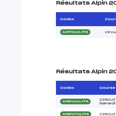
Résultats Alpin 
Codex
Cour
Circ
AAPF0101.FFS
Résultats Alpin 2
Codex
Course
CIRCUI
AMBF1241.FFS
Samedi 
CIRCUI
AMBF0721.FFS