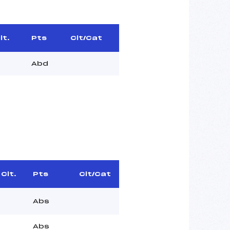
lt.
Pts
Clt/Cat
Abd
Clt.
Pts
Clt/Cat
Abs
Abs