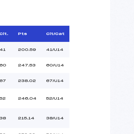
Clt.
Pts
Clt/Cat
41
200.59
41/U14
60
247.53
60/U14
67
238.02
67/U14
52
246.04
52/U14
38
215.14
38/U14