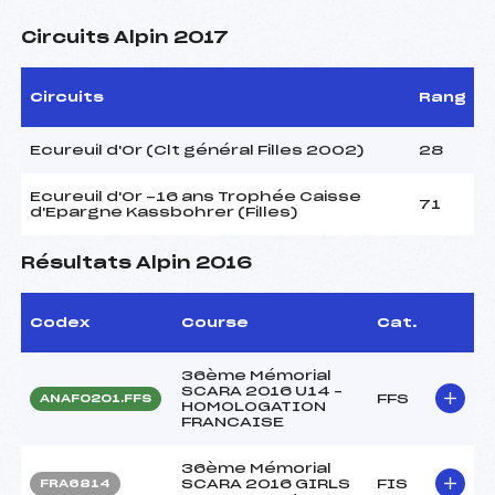
Circuits Alpin 2017
Circuits
Rang
Ecureuil d'Or (Clt général Filles 2002)
28
Ecureuil d'Or -16 ans Trophée Caisse
71
d'Epargne Kassbohrer (Filles)
Résultats Alpin 2016
Codex
Course
Cat.
36ème Mémorial
SCARA 2016 U14 –
FFS
ANAF0201.FFS
HOMOLOGATION
FRANCAISE
36ème Mémorial
SCARA 2016 GIRLS
FIS
FRA6814