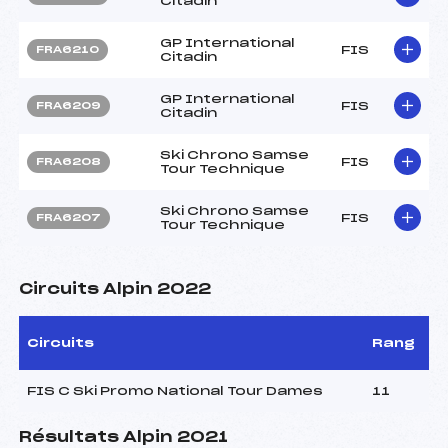
Citadin
GP International
FIS
FRA6210
Citadin
GP International
FIS
FRA6209
Citadin
Ski Chrono Samse
FIS
FRA6208
Tour Technique
Ski Chrono Samse
FIS
FRA6207
Tour Technique
Circuits Alpin 2022
Circuits
Rang
FIS C Ski Promo National Tour Dames
11
Résultats Alpin 2021