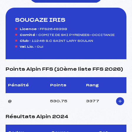
SOUCAZE IRIS
foi(s) le ski
Licence :
FFS2649398
Comité :
COMITE DE SKI PYRENEES-OCCITANIE
Club :
11246 S.C SAINT LARY SOULAN
Val. Lic. :
Oui
Points Alpin FFS (10ème liste FFS 2026)
Pénalité
Points
Rang
@
530.75
3377
Résultats Alpin 2024