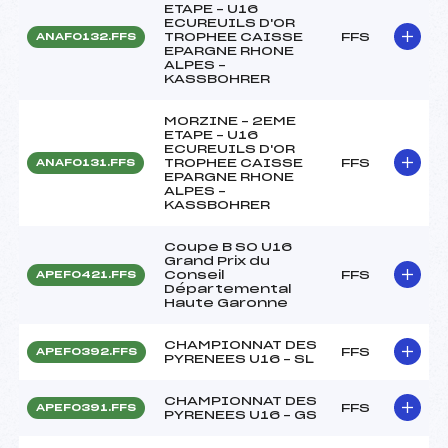
ETAPE – U16
ECUREUILS D'OR
TROPHEE CAISSE
FFS
ANAF0132.FFS
EPARGNE RHONE
ALPES –
KASSBOHRER
MORZINE – 2EME
ETAPE – U16
ECUREUILS D'OR
TROPHEE CAISSE
FFS
ANAF0131.FFS
EPARGNE RHONE
ALPES –
KASSBOHRER
Coupe B SO U16
Grand Prix du
Conseil
FFS
APEF0421.FFS
Départemental
Haute Garonne
CHAMPIONNAT DES
FFS
APEF0392.FFS
PYRENEES U16 – SL
CHAMPIONNAT DES
FFS
APEF0391.FFS
PYRENEES U16 – GS