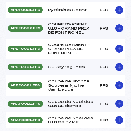
Pyrénéus Géant
FFS
APOF0031.FFS
COUPE D'ARGENT
U16 – GRAND PRIX
FFS
APEF0082.FFS
DE FONT ROMEU
COUPE D'ARGENT –
GRAND PRIX DE
FFS
APEF0081.FFS
FONT ROMEU
GP Peyragudes
FFS
APEF0481.FFS
Coupe de Bronze
Souvenir Michel
FFS
APEF0021.FFS
Jambaqué
Coupe de Noel des
FFS
ANAF0022.FFS
U16 SL dames
Coupe de Noel des
FFS
ANAF0021.FFS
U16 GS DAME