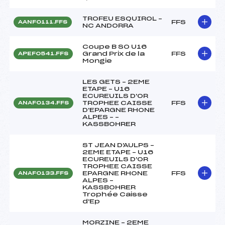
TROFEU ESQUIROL –
FFS
AANF0111.FFS
NC ANDORRA
Coupe B SO U16
Grand Prix de la
FFS
APEF0541.FFS
Mongie
LES GETS – 2EME
ETAPE – U16
ECUREUILS D'OR
TROPHEE CAISSE
FFS
ANAF0134.FFS
D'EPARGNE RHONE
ALPES – –
KASSBOHRER
ST JEAN D'AULPS –
2EME ETAPE – U16
ECUREUILS D'OR
TROPHEE CAISSE
EPARGNE RHONE
FFS
ANAF0133.FFS
ALPES –
KASSBOHRER
Trophée Caisse
d'Ep
MORZINE – 2EME