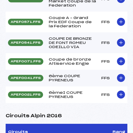
Market Coupe de la
Federation
Coupe A – Grand
Prix EDF Coupe de
FFS
APEF0571.FFS
la Federation
COUPE DE BRONZE
DE FONT ROMEU
FFS
APEF0541.FFS
ODEILLO VIA
Coupe de bronze
FFS
APEF0071.FFS
Altiservice Engie
6ème COUPE
FFS
APEF0041.FFS
PYRENEUS
6èmeI COUPE
FFS
APEF0021.FFS
PYRENEUS
Circuits Alpin 2016
Circuits
Rang