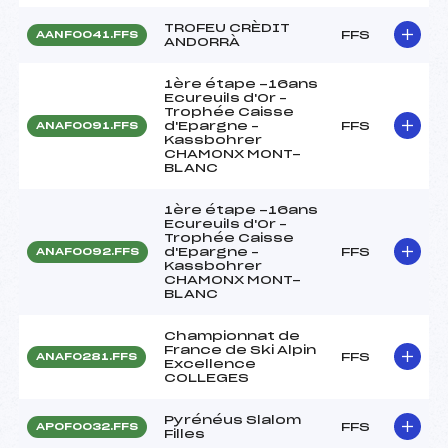
TROFEU CRÈDIT
FFS
AANF0041.FFS
ANDORRÀ
1ère étape -16ans
Ecureuils d'Or –
Trophée Caisse
d'Epargne –
FFS
ANAF0091.FFS
Kassbohrer
CHAMONX MONT-
BLANC
1ère étape -16ans
Ecureuils d'Or –
Trophée Caisse
d'Epargne –
FFS
ANAF0092.FFS
Kassbohrer
CHAMONX MONT-
BLANC
Championnat de
France de Ski Alpin
FFS
ANAF0281.FFS
Excellence
COLLEGES
Pyrénéus Slalom
FFS
APOF0032.FFS
Filles