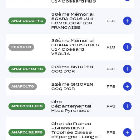
U14 Dossard MBS
36ème Mémorial
SCARA 2016 U14 –
FFS
ANAF0203.FFS
HOMOLOGATION
FRANCAISE
36ème Mémorial
SCARA 2016 GIRLS
FIS
FRA6816
U14 Dossard
VEOLIA
22ème SKIOPEN
FFS
ANAF0179.FFS
COQ D'OR
22ème SKIOPEN
FFS
ANAF0176
COQ D'OR
Chp
Départemental
FFS
APEF0591.FFS
Htes Pyrénées
Chpt de France
-14ans BEN'J
Trophée Caisse
FFS
ANAF0132.FFS
d'Epargne – Lange –