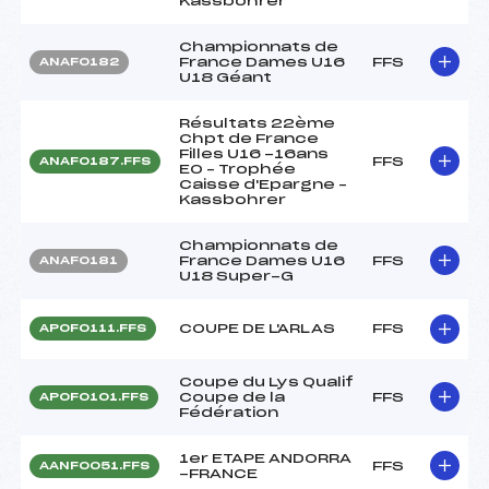
Kassbohrer
Championnats de
France Dames U16
FFS
ANAF0182
U18 Géant
Résultats 22ème
Chpt de France
Filles U16 -16ans
FFS
ANAF0187.FFS
EO – Trophée
Caisse d'Epargne –
Kassbohrer
Championnats de
France Dames U16
FFS
ANAF0181
U18 Super-G
COUPE DE L'ARLAS
FFS
APOF0111.FFS
Coupe du Lys Qualif
Coupe de la
FFS
APOF0101.FFS
Fédération
1er ETAPE ANDORRA
FFS
AANF0051.FFS
-FRANCE