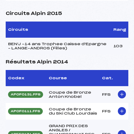
Circuits Alpin 2015
Circuits
Rang
BEN'J -14 ans Trophee Caisse d'Epargne
103
– LANGE-ANDROS (Filles)
Résultats Alpin 2014
Codex
Course
Cat.
Coupe de Bronze
FFS
APOF0131.FFS
Anton Knobel
Coupe de Bronze
FFS
APOF0111.FFS
du Ski Club Lourdais
GRAND PRIX DES
ANGLES /