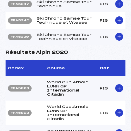
Ski Chrono Samse Tour
FIS
FRA5347
Technique
Ski Chrono Samse Tour
FIS
FRA5340
Technique et Vitesse
Ski Chrono Samse Tour
FIS
FRA5339
Technique et Vitesse
Résultats Alpin 2020
Codex
Course
Cat.
World Cup.Arnold
LUNN GP
FIS
FRA5823
International
Citadin
World Cup.Arnold
LUNN GP
FIS
FRA5822
International
Citadin