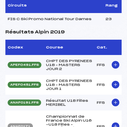
Circuits
Rang
FIS C Ski Promo National Tour Dames
23
Résultats Alpin 2019
Codex
Course
Cat.
CHPT DES PYRENEES
U18 – MASTERS
FFS
APEF0491.FFS
JOUR 2
CHPT DES PYRENEES
U18 – MASTERS
FFS
APEF0451.FFS
JOUR 1
Résultat U18 Filles
FFS
ANAF0191.FFS
MERIBEL
Championnat de
France Ski Alpin U16
-U18 Filles –
FFS
ANAF0171