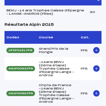
BEN'J -14 ans Trophee Caisse d'Epargne
30
– LANGE-ANDROS (Filles)
Résultats Alpin 2015
Codex
Course
Cat.
Grand Prix de la
FFS
APOF0161.FFS
Mongie
-14ans BEN'J
(2ème étape)
Trophée Caisse
FFS
ANAF0093.FFS
d'Epargne Lange –
Andros
Chpts de France
-14ans BEN'J
(2ème étape)
FFS
ANAF0092.FFS
Trophée Caisse
d'Epargne Lange –
Andros