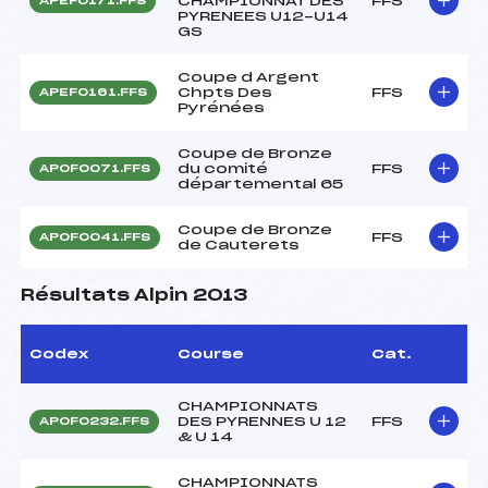
CHAMPIONNAT DES
FFS
APEF0171.FFS
PYRENEES U12-U14
GS
Coupe d Argent
Chpts Des
FFS
APEF0161.FFS
Pyrénées
Coupe de Bronze
du comité
FFS
APOF0071.FFS
départemental 65
Coupe de Bronze
FFS
APOF0041.FFS
de Cauterets
Résultats Alpin 2013
Codex
Course
Cat.
CHAMPIONNATS
DES PYRENNES U 12
FFS
APOF0232.FFS
& U 14
CHAMPIONNATS