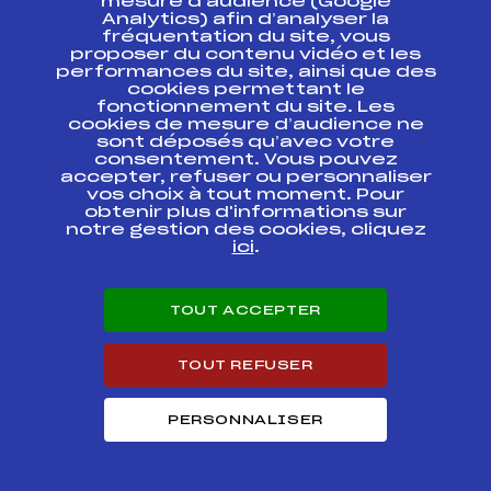
Championnats des
mesure d’audience (Google
FFS
APEF0422
Pyrénées
Analytics) afin d’analyser la
fréquentation du site, vous
proposer du contenu vidéo et les
Championnats des
FFS
APEF0421.FFS
performances du site, ainsi que des
Pyrénées
cookies permettant le
fonctionnement du site. Les
CHALENGE ANTON
cookies de mesure d’audience ne
FFS
APOF0151.FFS
KNOBEL
sont déposés qu’avec votre
consentement. Vous pouvez
accepter, refuser ou personnaliser
Grand Prix de la Ville
vos choix à tout moment. Pour
de Bagnères de
FFS
APOF0171.FFS
obtenir plus d'informations sur
Bigorre
notre gestion des cookies, cliquez
ici
.
Résultats Alpin 2011
TOUT ACCEPTER
Codex
Course
Cat.
TOUT REFUSER
TOY POUCE
FFS
APOT0202
PERSONNALISER
TOY POUCE
FFS
APOT0203