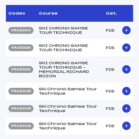
Codex
Course
Cat.
SKI CHRONO SAMSE
FIS
FRA5334
TOUR TECHNIQUE
SKI CHRONO SAMSE
FIS
FRA5329
TOUR TECHNIQUE
SKI CHRONO SAMSE
TOUR TECHNIQUE –
FIS
FRA5333
MEMORIAL RICHARD
BOZON
Ski Chrono Samse Tour
FIS
FRA5346
Technique
Ski Chrono Samse Tour
FIS
FRA5345
Technique
Ski Chrono Samse Tour
FIS
FRA5348
Technique