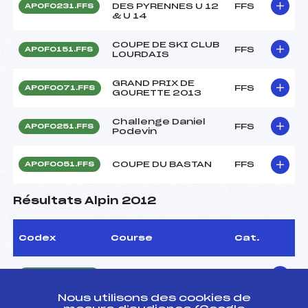
DES PYRENNES U 12
FFS
APOF0231.FFS
& U 14
COUPE DE SKI CLUB
FFS
APOF0151.FFS
LOURDAIS
GRAND PRIX DE
FFS
APOF0071.FFS
GOURETTE 2013
Challenge Daniel
FFS
APOF0251.FFS
Podevin
COUPE DU BASTAN
FFS
APOF0051.FFS
Résultats Alpin 2012
Codex
Course
Cat.
Coupe du Monné
FFS
APOF0191.FFS
Nous utilisons des cookies de