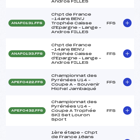
Andros FILLES
Chpt de France
-14ans BEN'J
Trophée Caisse
FFS
ANAF0131.FFS
d'Epargne – Lange –
Andros FILLES
Chpt de France
-14ans BEN'J
Trophée Caisse
FFS
ANAF0133.FFS
d'Epargne – Lange –
Andros FILLES
Championnat des
Pyrénées U14 –
FFS
APEF0422.FFS
Coupe A – Souvenir
Michel Jambaqué
Championnat des
Pyrénées U14 –
Coupe A Trophée
FFS
APEF0432.FFS
SKI Set Louron
Sport
1ère étape – Chpt
de France 16ans