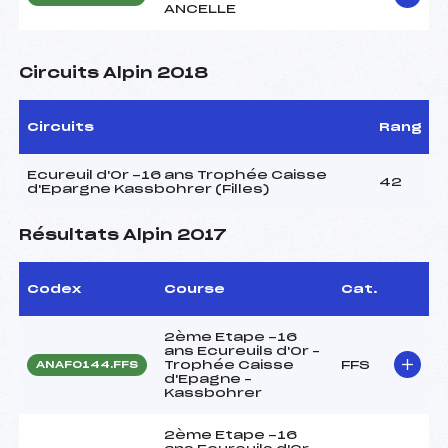
ANCELLE
Circuits Alpin 2018
Circuits
Rang
Ecureuil d'Or -16 ans Trophée Caisse
42
d'Epargne Kassbohrer (Filles)
Résultats Alpin 2017
Codex
Course
Cat.
2ème Etape -16
ans Ecureuils d'Or –
Trophée Caisse
FFS
ANAF0144.FFS
d'Epagne –
Kassbohrer
2ème Etape -16