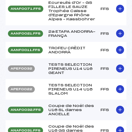
Ecureuils d'Or – GS
FILLES LE SAUZE
FFS
ANAF0071.FFS
Trophée Caisse
d'Epargne Rhône
Alpes – Kassbohrer
2a ETAPA ANDORRA-
FFS
AANF0021.FFS
FRANÇA
TROFEU CRÈDIT
FFS
AANF0011.FFS
ANDORRÀ
TESTS SELECTION
PIRENEUS U14 U16
FFS
APEF0032
GEANT
TESTS SELECTION
PIRENEUS U14 U16
FFS
APEF0022
SLALOM
Coupe de Noël des
U16 SL dames
FFS
ANAF0032.FFS
ANCELLE
Coupe de Noël des
U16 GS dames
FFS
ANAF0031.FFS