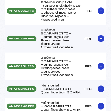
23ème Chpt de
France Ski Alpin U16
SG Filles Trophée
FFS
ANAF0301.FFS
Caisse d'Epargne
Rhône Alpes –
Kassbohrer
38ème
SCARAFIOTTI –
Homologation
FFS
ANAF0254.FFS
Française des
épreuves
Internationales
38ème
SCARAFIOTTI –
Homologation
FFS
ANAF0251.FFS
Française des
épreuves
Internationales
Mémorial
H.SCARAFFIOTI
FFS
ANAF0243.FFS
Qualification SCARA
Mémorial
H.SCARAFFIOTI
FFS
ANAF0242.FFS
Qualification SCARA