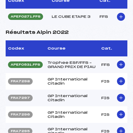
Codex
Course
Cat.
LE CUBE ETAPE 3
FFS
APEF0271.FFS
Résultats Alpin 2022
Codex
Course
Cat.
Trophee ESF/FFS –
FFS
APEF0531.FFS
GRAND PRIX DE PIAU
GP International
FIS
FRA7298
Citadin
GP International
FIS
FRA7297
Citadin
GP International
FIS
FRA7296
Citadin
GP International
FIS
FRA7295