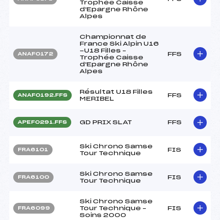
Trophée Caisse
d'Epargne Rhône
Alpes
Championnat de
France Ski Alpin U16
-U18 Filles –
FFS
ANAF0172
Trophée Caisse
d'Epargne Rhône
Alpes
Résultat U18 Filles
FFS
ANAF0192.FFS
MERIBEL
GD PRIX SLAT
FFS
APEF0291.FFS
Ski Chrono Samse
FIS
FRA6101
Tour Technique
Ski Chrono Samse
FIS
FRA6100
Tour Technique
Ski Chrono Samse
Tour Technique –
FIS
FRA6099
Soins 2000