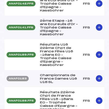
ans Ecureuils d'Or –
Trophée Caisse
FFS
ANAF0142.FFS
d'Epagne –
Kassbohrer
2ème Etape -16
ans Ecureuils d'Or –
Trophée Caisse
FFS
ANAF0141.FFS
d'Epagne –
Kassbohrer
Résultats U16
22ème Chpt de
France Filles U16
-16ans EO –
FFS
ANAF0189.FFS
Trophée Caisse
d'Epargne –
Kassbohrer
Championnats de
France Dames U16
FFS
ANAF0183
U18 SL
Résultats 22ème
Chpt de France
Filles U16 -16ans
FFS
ANAF0188.FFS
EO – Trophée
Caisse d'Epargne –