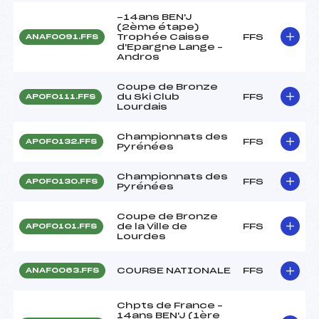
-14ans BEN'J
(2ème étape)
Trophée Caisse
FFS
ANAF0091.FFS
d'Epargne Lange –
Andros
Coupe de Bronze
du Ski Club
FFS
APOF0111.FFS
Lourdais
Championnats des
FFS
APOF0132.FFS
Pyrénées
Championnats des
FFS
APOF0130.FFS
Pyrénées
Coupe de Bronze
de la Ville de
FFS
APOF0101.FFS
Lourdes
COURSE NATIONALE
FFS
ANAF0063.FFS
Chpts de France –
14ans BEN'J (1ère