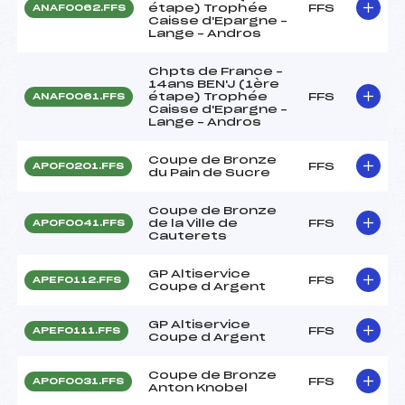
étape) Trophée
FFS
ANAF0062.FFS
Caisse d'Epargne –
Lange – Andros
Chpts de France –
14ans BEN'J (1ère
étape) Trophée
FFS
ANAF0061.FFS
Caisse d'Epargne –
Lange – Andros
Coupe de Bronze
FFS
APOF0201.FFS
du Pain de Sucre
Coupe de Bronze
de la Ville de
FFS
APOF0041.FFS
Cauterets
GP Altiservice
FFS
APEF0112.FFS
Coupe d Argent
GP Altiservice
FFS
APEF0111.FFS
Coupe d Argent
Coupe de Bronze
FFS
APOF0031.FFS
Anton Knobel