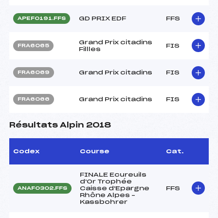
GD PRIX EDF
FFS
APEF0191.FFS
Grand Prix citadins
FIS
FRA6065
Fillles
Grand Prix citadins
FIS
FRA6069
Grand Prix citadins
FIS
FRA6066
Résultats Alpin 2018
Codex
Course
Cat.
FINALE Ecureuils
d'Or Trophée
Caisse d'Epargne
FFS
ANAF0302.FFS
Rhône Alpes –
Kassbohrer