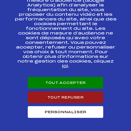
mesure d’audience (Google
Analytics) afin d’analyser la
fréquentation du site, vous
22ème SKIOPEN
FFS
ANAM0176
COQ D'OR
proposer du contenu vidéo et les
performances du site, ainsi que des
cookies permettant le
10eme YOUNG
fonctionnement du site. Les
CITIZEN CUP SL
FIS
FRA1798
cookies de mesure d’audience ne
U14 M
sont déposés qu’avec votre
consentement. Vous pouvez
10eme YOUNG
accepter, refuser ou personnaliser
CITIZEN CUP GS
FIS
FRA1797
vos choix à tout moment. Pour
U14 BOYS
obtenir plus d'informations sur
notre gestion des cookies, cliquez
ici
.
10eme YOUNG
CITIZEN CUP
FIS
FRA1794
COMBINE ALPIN
U14 BOYS
TOUT ACCEPTER
10eme YOUNG
CITIZEN CUP
FIS
FRA1792
TOUT REFUSER
SUPER G U14 BOYS
PERSONNALISER
GPJ U12 et U14
FFS
AMVM0931.FFS
CREDIT MUTUEL
GPJ U12 et U14
FFS
AMVM0891.FFS