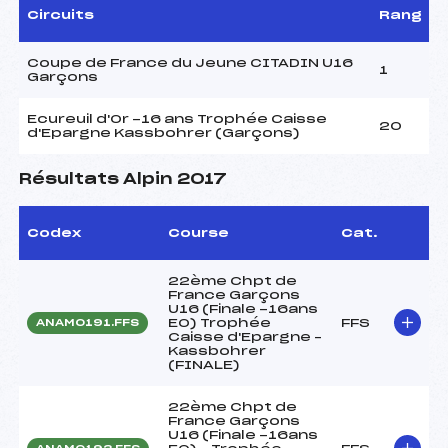
Circuits
Rang
Coupe de France du Jeune CITADIN U16
1
Garçons
Ecureuil d'Or -16 ans Trophée Caisse
20
d'Epargne Kassbohrer (Garçons)
Résultats Alpin 2017
Codex
Course
Cat.
22ème Chpt de
France Garçons
U16 (Finale -16ans
EO) Trophée
FFS
ANAM0191.FFS
Caisse d'Epargne –
Kassbohrer
(FINALE)
22ème Chpt de
France Garçons
U16 (Finale -16ans