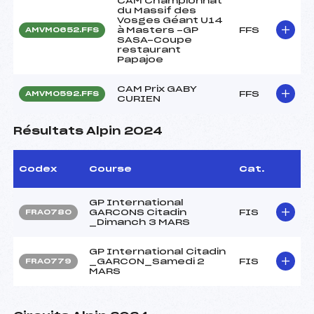
CAM Championnat
du Massif des
Vosges Géant U14
à Masters -GP
FFS
AMVM0652.FFS
SASA-Coupe
restaurant
Papajoe
CAM Prix GABY
FFS
AMVM0592.FFS
CURIEN
Résultats Alpin 2024
Codex
Course
Cat.
GP International
GARCONS Citadin
FIS
FRA0780
_Dimanch 3 MARS
GP International Citadin
_GARCON_Samedi 2
FIS
FRA0779
MARS