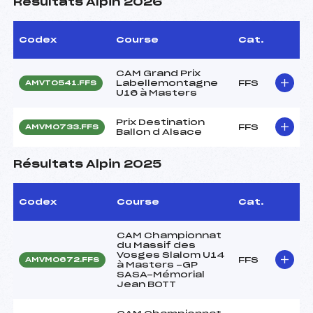
Résultats Alpin 2026
Codex
Course
Cat.
CAM Grand Prix
Labellemontagne
FFS
AMVT0541.FFS
U16 à Masters
Prix Destination
FFS
AMVM0733.FFS
Ballon d Alsace
Résultats Alpin 2025
Codex
Course
Cat.
CAM Championnat
du Massif des
Vosges Slalom U14
FFS
AMVM0672.FFS
à Masters -GP
SASA-Mémorial
Jean BOTT