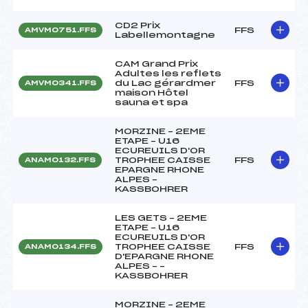
CD2 Prix
FFS
AMVM0751.FFS
Labellemontagne
CAM Grand Prix
Adultes les reflets
du Lac gérardmer
FFS
AMVM0341.FFS
maison Hôtel
sauna et spa
MORZINE – 2EME
ETAPE – U16
ECUREUILS D'OR
TROPHEE CAISSE
FFS
ANAM0132.FFS
EPARGNE RHONE
ALPES –
KASSBOHRER
LES GETS – 2EME
ETAPE – U16
ECUREUILS D'OR
TROPHEE CAISSE
FFS
ANAM0134.FFS
D'EPARGNE RHONE
ALPES – –
KASSBOHRER
MORZINE – 2EME