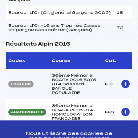
Ecureuil d'Or (Clt général Garçons 2002)
18
Ecureuil d'Or -16 ans Trophée Caisse
72
d'Epargne Kassbohrer (Garçons)
Résultats Alpin 2016
Codex
Course
Cat.
36ème Mémorial
SCARA 2016 BOYS
U14 Dossard
FIS
FRA1806
BANQUE
POPULAIRE
36ème Mémorial
SCARA 2016 U14 –
FFS
ANAM0203.FFS
HOMOLOGATION
FRANCAISE
22ème SKIOPEN
Nous utilisons des cookies de
FFS
ANAM0179.FFS
COQ D'OR