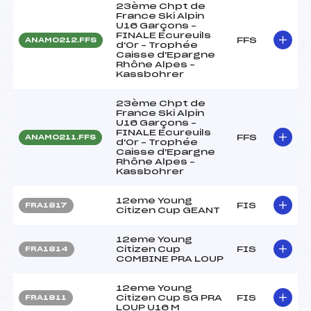
23ème Chpt de
France Ski Alpin
U16 Garçons –
FINALE Ecureuils
FFS
ANAM0212.FFS
d'Or – Trophée
Caisse d'Epargne
Rhône Alpes –
Kassbohrer
23ème Chpt de
France Ski Alpin
U16 Garçons –
FINALE Ecureuils
FFS
ANAM0211.FFS
d'Or – Trophée
Caisse d'Epargne
Rhône Alpes –
Kassbohrer
12eme Young
FIS
FRA1817
Citizen Cup GEANT
12eme Young
Citizen Cup
FIS
FRA1814
COMBINE PRA LOUP
12eme Young
Citizen Cup SG PRA
FIS
FRA1811
LOUP U16 M