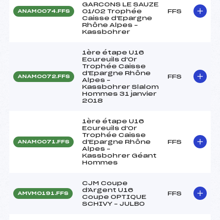
GARCONS LE SAUZE
01/02 Trophée
FFS
ANAM0074.FFS
Caisse d'Epargne
Rhône Alpes –
Kassbohrer
1ère étape U16
Ecureuils d'Or
Trophée Caisse
d'Epargne Rhône
FFS
ANAM0072.FFS
Alpes –
Kassbohrer Slalom
Hommes 31 janvier
2018
1ère étape U16
Ecureuils d'Or
Trophée Caisse
d'Epargne Rhône
FFS
ANAM0071.FFS
Alpes –
Kassbohrer Géant
Hommes
CJM Coupe
d'Argent U16
FFS
AMVM0191.FFS
Coupe OPTIQUE
SCHIVY – JULBO