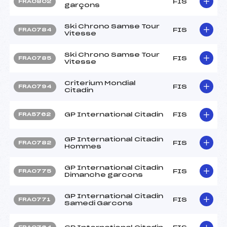
FIS
FRA0802
garçons
Ski Chrono Samse Tour
FIS
FRA0784
Vitesse
Ski Chrono Samse Tour
FIS
FRA0785
Vitesse
Criterium Mondial
FIS
FRA0794
Citadin
GP International Citadin
FIS
FRA5762
GP International Citadin
FIS
FRA0782
Hommes
GP International Citadin
FIS
FRA0775
Dimanche garcons
GP International Citadin
FIS
FRA0771
Samedi Garcons