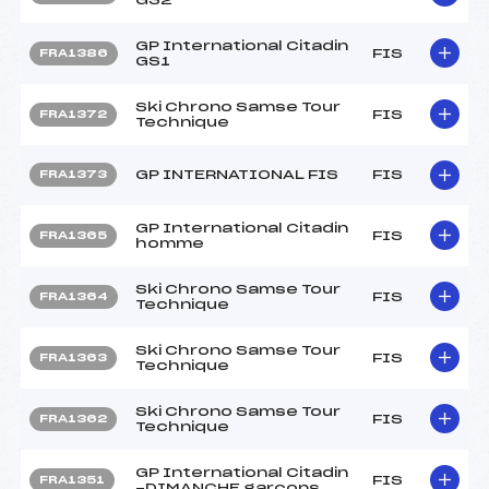
GP International Citadin
FIS
FRA1386
GS1
Ski Chrono Samse Tour
FIS
FRA1372
Technique
GP INTERNATIONAL FIS
FIS
FRA1373
GP International Citadin
FIS
FRA1365
homme
Ski Chrono Samse Tour
FIS
FRA1364
Technique
Ski Chrono Samse Tour
FIS
FRA1363
Technique
Ski Chrono Samse Tour
FIS
FRA1362
Technique
GP International Citadin
FIS
FRA1351
-DIMANCHE garcons