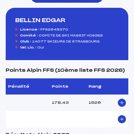
BELLIN EDGAR
foi(s) le ski
Licence :
FFS2649370
Comité :
COMITE DE SKI MASSIF VOSGES
Club :
14077 SKIEURS DE STRASBOURG
Val. Lic. :
Oui
Points Alpin FFS (10ème liste FFS 2026)
Pénalité
Points
Rang
178.43
1526