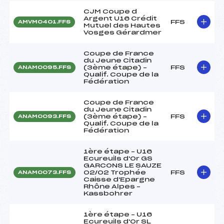
CJM Coupe d
Argent U16 Crédit
FFS
AMVM0401.FFS
Mutuel des Hautes
Vosges Gérardmer
Coupe de France
du Jeune Citadin
(3ème étape) –
FFS
ANAM0095.FFS
Qualif. Coupe de la
Fédération
Coupe de France
du Jeune Citadin
(3ème étape) –
FFS
ANAM0093.FFS
Qualif. Coupe de la
Fédération
1ère étape – U16
Ecureuils d'Or GS
GARCONS LE SAUZE
02/02 Trophée
FFS
ANAM0073.FFS
Caisse d'Epargne
Rhône Alpes –
Kassbohrer
1ère étape – U16
Ecureuils d'Or SL