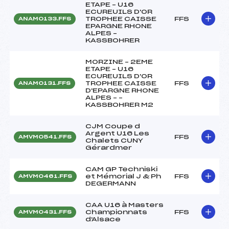
ETAPE – U16
ECUREUILS D'OR
TROPHEE CAISSE
FFS
ANAM0133.FFS
EPARGNE RHONE
ALPES –
KASSBOHRER
MORZINE – 2EME
ETAPE – U16
ECUREUILS D'OR
TROPHEE CAISSE
FFS
ANAM0131.FFS
D'EPARGNE RHONE
ALPES – –
KASSBOHRER M2
CJM Coupe d
Argent U16 Les
FFS
AMVM0541.FFS
Chalets CUNY
Gérardmer
CAM GP Techniski
et Mémorial J & Ph
FFS
AMVM0461.FFS
DEGERMANN
CAA U16 à Masters
Championnats
FFS
AMVM0431.FFS
d'Alsace