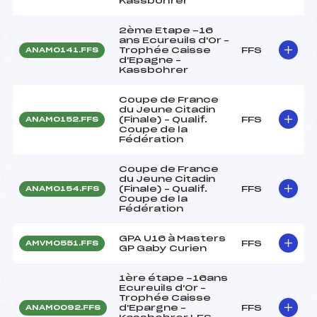
Kassbohrer
2ème Etape -16
ans Ecureuils d'Or –
Trophée Caisse
FFS
ANAM0141.FFS
d'Epagne –
Kassbohrer
Coupe de France
du Jeune Citadin
(Finale) – Qualif.
FFS
ANAM0152.FFS
Coupe de la
Fédération
Coupe de France
du Jeune Citadin
(Finale) – Qualif.
FFS
ANAM0154.FFS
Coupe de la
Fédération
GPA U16 à Masters
FFS
AMVM0551.FFS
GP Gaby Curien
1ère étape -16ans
Ecureuils d'Or –
Trophée Caisse
d'Epargne –
FFS
ANAM0092.FFS