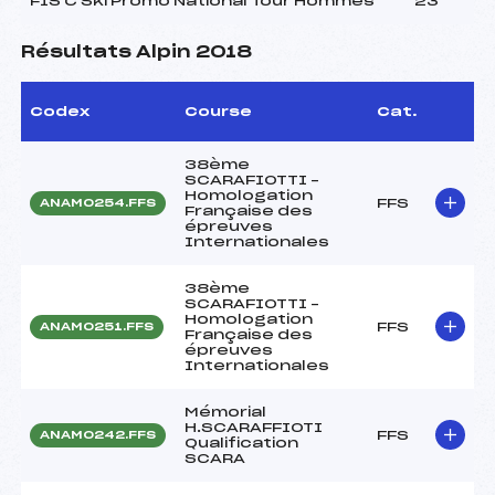
FIS C Ski Promo National Tour Hommes
23
Résultats Alpin 2018
Codex
Course
Cat.
38ème
SCARAFIOTTI –
Homologation
FFS
ANAM0254.FFS
Française des
épreuves
Internationales
38ème
SCARAFIOTTI –
Homologation
FFS
ANAM0251.FFS
Française des
épreuves
Internationales
Mémorial
H.SCARAFFIOTI
FFS
ANAM0242.FFS
Qualification
SCARA