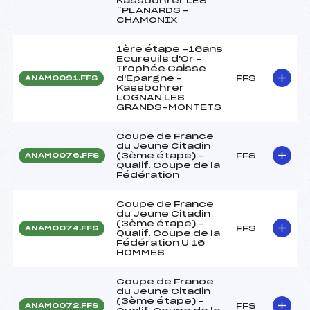
Kassbohrer LES
¨PLANARDS –
CHAMONIX
1ère étape -16ans
Ecureuils d'Or –
Trophée Caisse
d'Epargne –
FFS
ANAM0091.FFS
Kassbohrer
LOGNAN LES
GRANDS-MONTETS
Coupe de France
du Jeune Citadin
(3ème étape) –
FFS
ANAM0076.FFS
Qualif. Coupe de la
Fédération
Coupe de France
du Jeune Citadin
(3ème étape) –
FFS
ANAM0074.FFS
Qualif. Coupe de la
Fédération U 16
HOMMES
Coupe de France
du Jeune Citadin
(3ème étape) –
FFS
ANAM0072.FFS