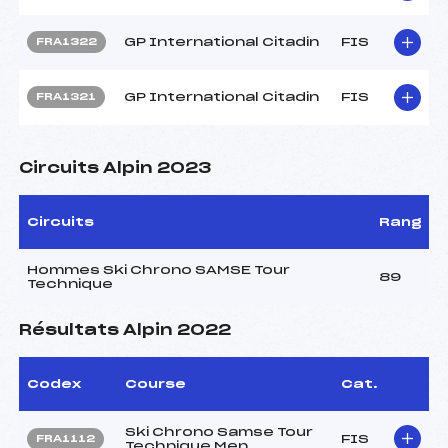
GP International Citadin
FIS
FRA1322
GP International Citadin
FIS
FRA1321
Circuits Alpin 2023
Circuits
Rang
Hommes Ski Chrono SAMSE Tour
89
Technique
Résultats Alpin 2022
Codex
Course
Cat.
Ski Chrono Samse Tour
FIS
FRA1112
Technique Men