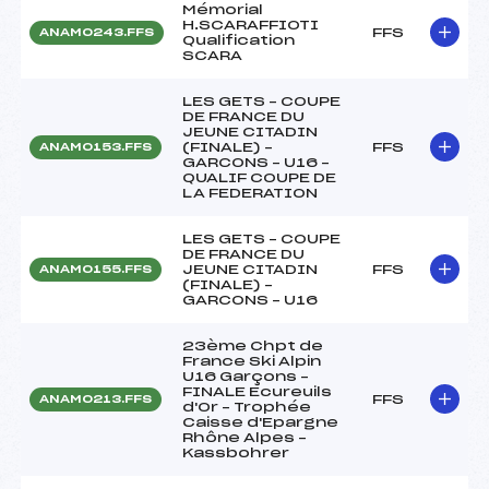
Mémorial
H.SCARAFFIOTI
FFS
ANAM0243.FFS
Qualification
SCARA
LES GETS – COUPE
DE FRANCE DU
JEUNE CITADIN
(FINALE) –
FFS
ANAM0153.FFS
GARCONS – U16 –
QUALIF COUPE DE
LA FEDERATION
LES GETS – COUPE
DE FRANCE DU
JEUNE CITADIN
FFS
ANAM0155.FFS
(FINALE) –
GARCONS – U16
23ème Chpt de
France Ski Alpin
U16 Garçons –
FINALE Ecureuils
FFS
ANAM0213.FFS
d'Or – Trophée
Caisse d'Epargne
Rhône Alpes –
Kassbohrer