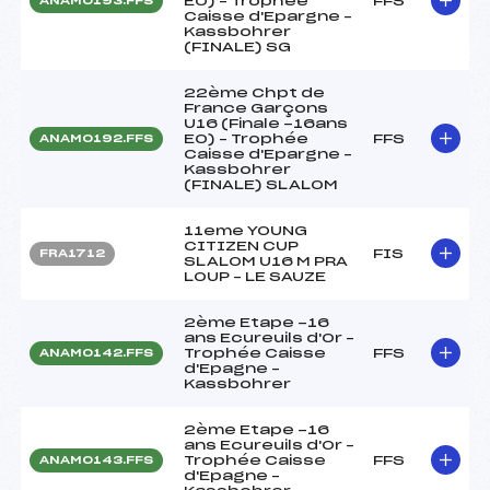
EO) – Trophée
FFS
ANAM0193.FFS
Caisse d'Epargne –
Kassbohrer
(FINALE) SG
22ème Chpt de
France Garçons
U16 (Finale -16ans
EO) – Trophée
FFS
ANAM0192.FFS
Caisse d'Epargne –
Kassbohrer
(FINALE) SLALOM
11eme YOUNG
CITIZEN CUP
FIS
FRA1712
SLALOM U16 M PRA
LOUP – LE SAUZE
2ème Etape -16
ans Ecureuils d'Or –
Trophée Caisse
FFS
ANAM0142.FFS
d'Epagne –
Kassbohrer
2ème Etape -16
ans Ecureuils d'Or –
Trophée Caisse
FFS
ANAM0143.FFS
d'Epagne –