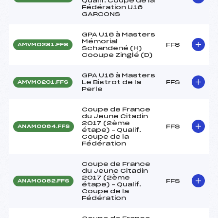
Qualif. Coupe de la
Fédération U16
GARCONS
GPA U16 à Masters
Mémorial
FFS
AMVM0281.FFS
Schandené (H)
Cooupe Zinglé (D)
GPA U16 à Masters
Le Bistrot de la
FFS
AMVM0201.FFS
Perle
Coupe de France
du Jeune Citadin
2017 (2ème
FFS
ANAM0064.FFS
étape) – Qualif.
Coupe de la
Fédération
Coupe de France
du Jeune Citadin
2017 (2ème
FFS
ANAM0062.FFS
étape) – Qualif.
Coupe de la
Fédération