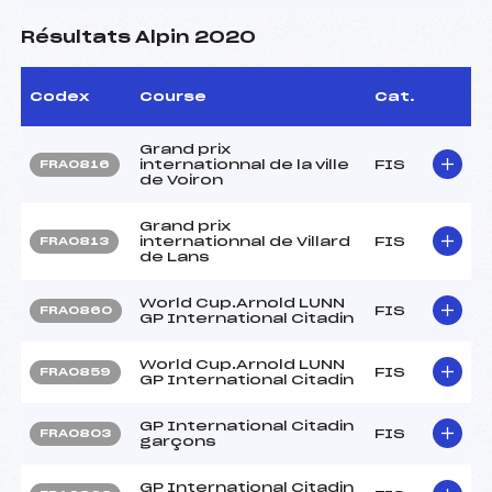
Résultats Alpin 2020
Codex
Course
Cat.
Grand prix
internationnal de la ville
FIS
FRA0816
de Voiron
Grand prix
internationnal de Villard
FIS
FRA0813
de Lans
World Cup.Arnold LUNN
FIS
FRA0860
GP International Citadin
World Cup.Arnold LUNN
FIS
FRA0859
GP International Citadin
GP International Citadin
FIS
FRA0803
garçons
GP International Citadin