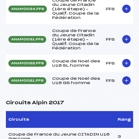
Coupe de France
du Jeune Citadin
(1ère étape) –
FFS
ANAM0034.FFS
Qualif. Coupe de la
Fédération
Coupe de France
du Jeune Citadin
(1ère étape) –
FFS
ANAM0031.FFS
Qualif. Coupe de la
Fédération
Coupe de Noel des
FFS
ANAM0022.FFS
U16 SL homme
Coupe de Noel des
FFS
ANAM0021.FFS
U16 GS homme
Circuits Alpin 2017
Circuits
Rang
Coupe de France du Jeune CITADIN U16
3
Garçons