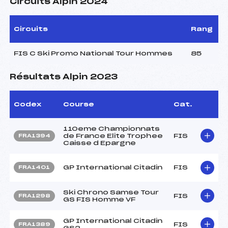
Circuits Alpin 2024
Circuits
Rang
FIS C Ski Promo National Tour Hommes
85
Résultats Alpin 2023
Codex
Course
Cat.
110eme Championnats
de France Elite Trophee
FIS
FRA1394
Caisse d Epargne
GP International Citadin
FIS
FRA1401
Ski Chrono Samse Tour
FIS
FRA1298
GS FIS Homme VF
GP International Citadin
FIS
FRA1389
GS2