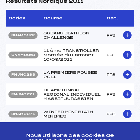
Résultats Nordique 2011
Codex
Course
Cat.
SUBARU BIATHLON
FFS
BNAM0122
CHALLENGE
11 ème TRANS'ROLLER
Montée du Larmont
FFS
ONAM0061
10/09/2011
LA PREMIERE POUSEE
FFS
FMJM0283
2011
CHAMPIONNAT
REGIONAL INDIVIDUEL
FFS
FMJM0271
MASSIF JURASSIEN
WINTER MINI BIATH
FFS
BNAM0071
MINIMES
RASSEMBLEMENT
FFS
FNAM0221
NATIONAL MINIMES
Nous utilisons des cookies de