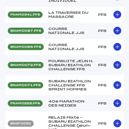
INDIVIDUEL
LA TRAVERSEE DU
FFS
FNAM0341.FFS
MASSACRE
COURSE
FFS
BNAM0087.FFS
NATIONALE JJS
COURSE
FFS
BNAM0086.FFS
NATIONALE JJS
POURSUITE JEUN H.
SUBARU BIATHLON
FFS
BNAM0072.FFS
CHALLENGE FFS
SUBARU BIATHLON
CHALLENGE FFS
FFS
BNAM0071.FFS
SPRINT HOMMES
40e MARATHON
FFS
FNAM0222.FFS
DES NEIGES
RELAIS Mixte –
SUBARU BIATHLON
FFS
BNAT0051
CHALLENGE (jeun-