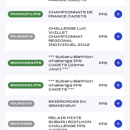
CHAMPIONNATS DE
FFS
FNAM0371.FFS
FRANCE CADETS
CHALLENGE LUC
VUILLET
CHAMPIONNAT
FFS
FMJM0273
REGIONAL
INDIVIDUEL 2012
*** Subaru Biathlon
challenge FFS
FFS
BNAM0093.FFS
CADETS (2ème
Jour) ***
*** Subaru Biathlon
challenge FFS
FFS
BNAM0091.FFS
CADETS ***
SKIERCROSS DU
FFS
FMJM0174
GRANDVAUX
RELAIS MIXTE
SUBARU BIATLHON
FFS
BNAT0065
CHALLENGE FFS
CADETS