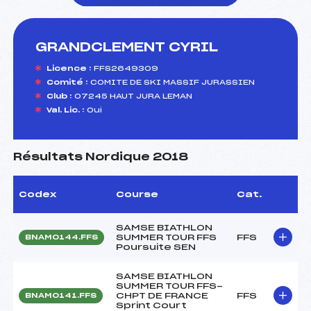
GRANDCLEMENT CYRIL
foi(s) le ski
Licence :
FFS2649309
Comité :
COMITE DE SKI MASSIF JURASSIEN
Club :
07245 HAUT JURA LEMAN
Val. Lic. :
Oui
Résultats Nordique 2018
Codex
Course
Cat.
SAMSE BIATHLON
SUMMER TOUR FFS
FFS
BNAM0144.FFS
Poursuite SEN
SAMSE BIATHLON
SUMMER TOUR FFS-
CHPT DE FRANCE
FFS
BNAM0141.FFS
Sprint Court