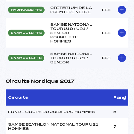
CRITERIUM DE LA
FFS
FMJM0022.FFS
PREMIERE NEIGE
SAMSE NATIONAL
TOUR U19 / U21 /
SENIOR
FFS
BNAM0012.FFS
POURSUITE
HOMMES
SAMSE NATIONAL
TOUR U19 / U21 /
FFS
BNAM0011.FFS
SENIOR
Circuits Nordique 2017
Circuits
Rang
FOND – COUPE DU JURA U20 HOMMES
5
SAMSE BIATHLON NATIONAL TOUR U21
7
HOMMES