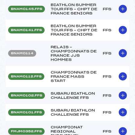
BIATHLON SUMMER
TOUR FFS – CHPT DE
FFS
BNAM0145.FFS
FRANCE SENIORS
BIATHLON SUMMER
TOUR FFS – CHPT DE
FFS
BNAM0141.FFS
FRANCE SENIORS
RELAIS –
CHAMPIONNATS DE
FFS
BNAM0114
FRANCE JJS
HOMMES
CHAMPIONNATS DE
FRANCE MASS
FFS
BNAM0112.FFS
START
SUBARU BIATHLON
FFS
BNAM0102.FFS
CHALLENGE FFS
SUBARU BIATHLON
FFS
BNAM0101.FFS
CHALLENGE FFS
CHAMPIONAT
REGIONAL
FFS
FMJM0352.FFS