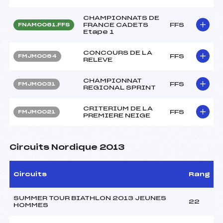
CHAMPIONNATS DE
FRANCE CADETS
FFS
FNAM0061.FFS
Etape 1
CONCOURS DE LA
FFS
FMJM0064
RELEVE
CHAMPIONNAT
FFS
FMJM0031
REGIONAL SPRINT
CRITERIUM DE LA
FFS
FMJM0021
PREMIERE NEIGE
Circuits Nordique 2013
Circuits
Rang
SUMMER TOUR BIATHLON 2013 JEUNES
22
HOMMES