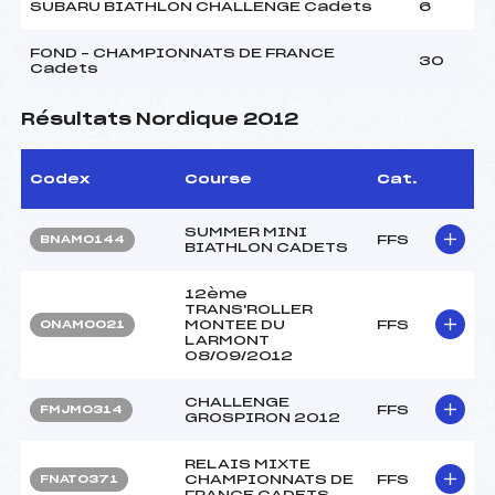
SUBARU BIATHLON CHALLENGE Cadets
6
FOND – CHAMPIONNATS DE FRANCE
30
Cadets
Résultats Nordique 2012
Codex
Course
Cat.
SUMMER MINI
FFS
BNAM0144
BIATHLON CADETS
12ème
TRANS'ROLLER
MONTEE DU
FFS
ONAM0021
LARMONT
08/09/2012
CHALLENGE
FFS
FMJM0314
GROSPIRON 2012
RELAIS MIXTE
CHAMPIONNATS DE
FFS
FNAT0371
FRANCE CADETS