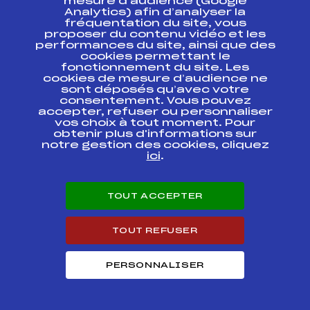
mesure d’audience (Google
Analytics) afin d’analyser la
CHALLENGE
FFS
FMJM0163
fréquentation du site, vous
GROSPIRON
proposer du contenu vidéo et les
performances du site, ainsi que des
Résultats Nordique 2010
cookies permettant le
fonctionnement du site. Les
cookies de mesure d’audience ne
sont déposés qu’avec votre
Codex
Course
Cat.
consentement. Vous pouvez
accepter, refuser ou personnaliser
vos choix à tout moment. Pour
FETE DU SKI BIATHLON
FFS
BMJM0323
obtenir plus d'informations sur
notre gestion des cookies, cliquez
ici
.
RASSEMBLEMENT
MINIMES HIVER
FFS
BNAM0102
WINTER MINI
BIATHLON
TOUT ACCEPTER
LA BI-STYLE / Cpe Jura
FFS
FMJM0243
TOUT REFUSER
MC
CHALLENGE
PERSONNALISER
GROSPIRON / Cpe Jura
FFS
FMJM0213
PBMCJeJS