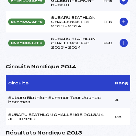
GILBERT-SIMON-
FFS
FMJM0022.FFS
HUBERT
SUBARU BIATHLON
CHALLENGE FFS
FFS
BNAM0013.FFS
2013 – 2014
SUBARU BIATHLON
CHALLENGE FFS
FFS
BNAM0011.FFS
2013 – 2014
Circuits Nordique 2014
Circuits
Rang
Subaru Biathlon Summer Tour Jeunes
4
hommes
SUBARU BIATHLON CHALLENGE 2013/14
25
JE. HOMMES
Résultats Nordique 2013