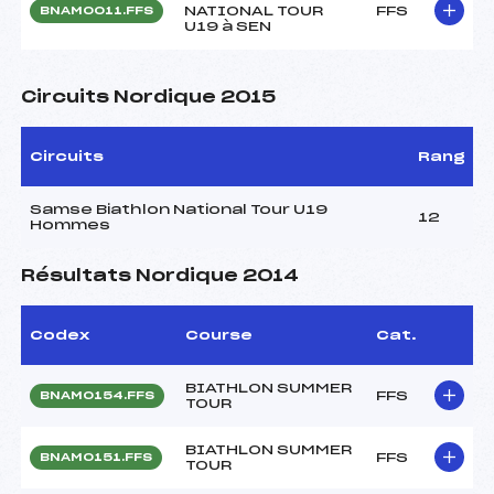
NATIONAL TOUR
FFS
BNAM0011.FFS
U19 à SEN
Circuits Nordique 2015
Circuits
Rang
Samse Biathlon National Tour U19
12
Hommes
Résultats Nordique 2014
Codex
Course
Cat.
BIATHLON SUMMER
FFS
BNAM0154.FFS
TOUR
BIATHLON SUMMER
FFS
BNAM0151.FFS
TOUR