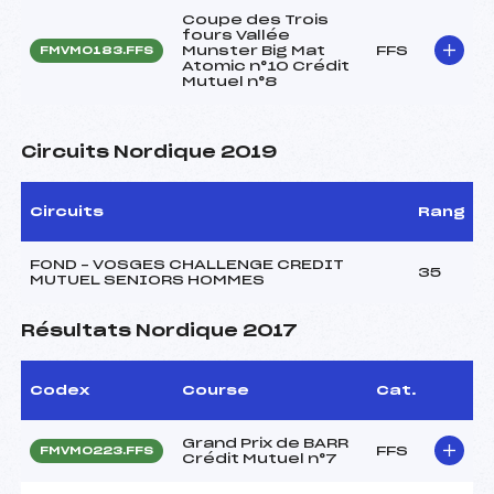
Coupe des Trois
fours Vallée
Munster Big Mat
FFS
FMVM0183.FFS
Atomic n°10 Crédit
Mutuel n°8
Circuits Nordique 2019
Circuits
Rang
FOND – VOSGES CHALLENGE CREDIT
35
MUTUEL SENIORS HOMMES
Résultats Nordique 2017
Codex
Course
Cat.
Grand Prix de BARR
FFS
FMVM0223.FFS
Crédit Mutuel n°7