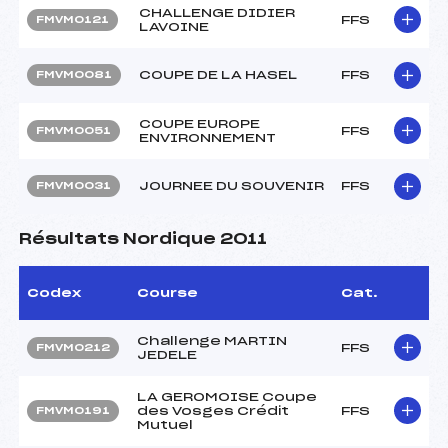
CHALLENGE DIDIER
FFS
FMVM0121
LAVOINE
COUPE DE LA HASEL
FFS
FMVM0081
COUPE EUROPE
FFS
FMVM0051
ENVIRONNEMENT
JOURNEE DU SOUVENIR
FFS
FMVM0031
Résultats Nordique 2011
Codex
Course
Cat.
Challenge MARTIN
FFS
FMVM0212
JEDELE
LA GEROMOISE Coupe
des Vosges Crédit
FFS
FMVM0191
Mutuel