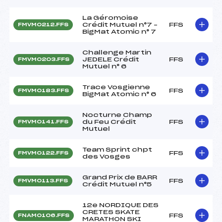
La Géromoise
Crédit Mutuel n°7 –
FFS
FMVM0212.FFS
BigMat Atomic n° 7
Challenge Martin
JEDELE Crédit
FFS
FMVM0203.FFS
Mutuel n° 6
Trace Vosgienne
FFS
FMVM0183.FFS
BigMat Atomic n° 6
Nocturne Champ
du Feu Crédit
FFS
FMVM0141.FFS
Mutuel
Team Sprint chpt
FFS
FMVM0122.FFS
des Vosges
Grand Prix de BARR
FFS
FMVM0113.FFS
Crédit Mutuel n°5
12e NORDIQUE DES
CRETES SKATE
FFS
FNAM0106.FFS
MARATHON SKI