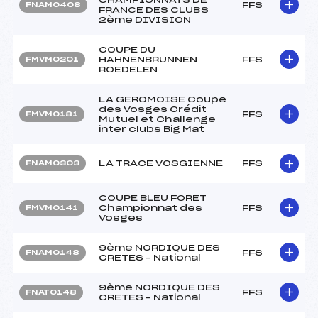
FFS
FNAM0408
FRANCE DES CLUBS
2ème DIVISION
COUPE DU
HAHNENBRUNNEN
FFS
FMVM0201
ROEDELEN
LA GEROMOISE Coupe
des Vosges Crédit
FFS
FMVM0181
Mutuel et Challenge
inter clubs Big Mat
LA TRACE VOSGIENNE
FFS
FNAM0303
COUPE BLEU FORET
Championnat des
FFS
FMVM0141
Vosges
9ème NORDIQUE DES
FFS
FNAM0148
CRETES – National
9ème NORDIQUE DES
FFS
FNAT0148
CRETES – National