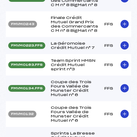
des Commercants
C M n° 8 BigMat n° 8
Finale Crédit
Mutuel Grand Prix
FFS
FMVM0243
des Commercants
C M n° 8 BigMat n° 8
La Géromoise
FFS
FMVM0223.FFS
Crédit Mutuel n° 7
Team Sprint HMSN
Crédit Mutuel
FFS
FMVM0163.FFS
sprint n°3
Coupe des Trois
Fours Vallée de
FFS
FMVM0134.FFS
Munster Crédit
Mutuel n° 6
Coupe des Trois
Fours Vallée de
FFS
FMVM0132
Munster Crédit
Mutuel n° 6
Sprints La Bresse