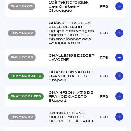
10ème Nordique
des Crêtes –
FFS
FNAM0167
Classique
GRAND PRIX DE LA
VILLE DE BARR
Coupe des Vosges
FFS
FMVM0082
CREDIT MUTUEL –
Championnat des
Vosges 2013
CHALLENGE DIDIER
FFS
FMVM0062
LAVOINE
CHAMPIONNATS DE
FRANCE CADETS
FFS
FNAM0062.FFS
Etape 1
CHAMPIONNATS DE
FRANCE CADETS
FFS
FNAM0061.FFS
Etape 1
4éme EPREUVE
CREDIT MUTUEL
FFS
FMVM0042
COUPE DE LA HASEL