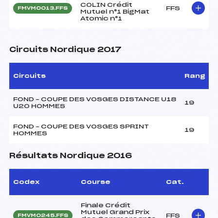
COLIN Crédit
FFS
FMVM0013.FFS
Mutuel n°1 BigMat
Atomic n°1
Circuits Nordique 2017
Circuits
Rang
FOND – COUPE DES VOSGES DISTANCE U18
19
U20 HOMMES
FOND – COUPE DES VOSGES SPRINT
19
HOMMES
Résultats Nordique 2016
Codex
Course
Cat.
Finale Crédit
Mutuel Grand Prix
FFS
FMVM0245.FFS