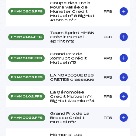
Coupe des Trois
Fours Vallée de
Munster Crédit
FFS
FMVM0203.FFS
Mutuel n° 6 BigMat
Atomic n°7
Team Sprint HMSN
Crédit Mutuel
FFS
FMVM0151.FFS
sprint n°2
Grand Prix de
Xonrupt Crédit
FFS
FMVM0132.FFS
Mutuel n°5
LA NORDIQUE DES
FFS
FNAM0203.FFS
CRETES classique
La Géromoise
Crédit Mutuel n°4
FFS
FMVM0102.FFS
BigMat Atomic n°4
Grand Prix de La
Bresse Crédit
FFS
FMVM0023.FFS
Mutuel n°2
Mémorial Luc