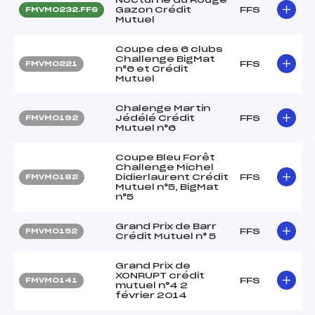
Gazon Crédit
FFS
FMVM0232.FFS
Mutuel
Coupe des 6 clubs
Challenge BigMat
FFS
FMVM0221
n°6 et Crédit
Mutuel
Chalenge Martin
Jédélé Crédit
FFS
FMVM0192
Mutuel n°6
Coupe Bleu Forêt
Challenge Michel
Didierlaurent Crédit
FFS
FMVM0182
Mutuel n°5, BigMat
n°5
Grand Prix de Barr
FFS
FMVM0152
Crédit Mutuel n° 5
Grand Prix de
XONRUPT crédit
FFS
FMVM0141
mutuel n°4 2
février 2014