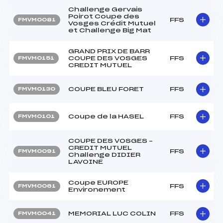
Challenge Gervais
Poirot Coupe des
FFS
FMVM0081
Vosges Crédit Mutuel
et Challenge Big Mat
GRAND PRIX DE BARR
COUPE DES VOSGES
FFS
FMVM0151
CREDIT MUTUEL
COUPE BLEU FORET
FFS
FMVM0130
Coupe de la HASEL
FFS
FMVM0101
COUPE DES VOSGES –
CREDIT MUTUEL
FFS
FMVM0091
Challenge DIDIER
LAVOINE
Coupe EUROPE
FFS
FMVM0061
Environement
MEMORIAL LUC COLIN
FFS
FMVM0041