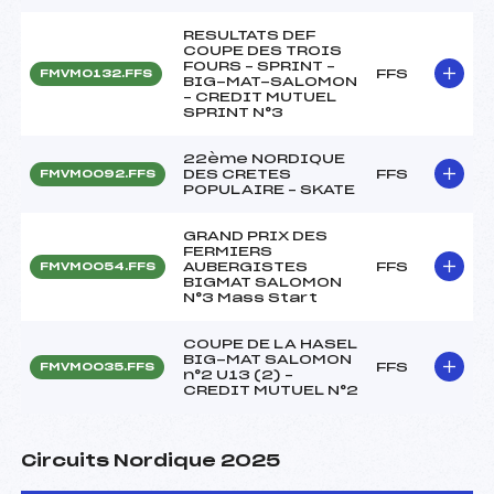
RESULTATS DEF
COUPE DES TROIS
FOURS – SPRINT –
FFS
FMVM0132.FFS
BIG-MAT-SALOMON
– CREDIT MUTUEL
SPRINT N°3
22ème NORDIQUE
DES CRETES
FFS
FMVM0092.FFS
POPULAIRE – SKATE
GRAND PRIX DES
FERMIERS
AUBERGISTES
FFS
FMVM0054.FFS
BIGMAT SALOMON
N°3 Mass Start
COUPE DE LA HASEL
BIG-MAT SALOMON
FFS
FMVM0035.FFS
n°2 U13 (2) –
CREDIT MUTUEL N°2
Circuits Nordique 2025