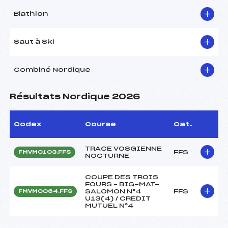
Biathlon
Saut à Ski
Combiné Nordique
Résultats Nordique 2026
Codex
Course
Cat.
TRACE VOSGIENNE
FFS
FMVM0103.FFS
NOCTURNE
COUPE DES TROIS
FOURS – BIG-MAT-
SALOMON N°4
FFS
FMVM0064.FFS
U13(4) / CREDIT
MUTUEL N°4