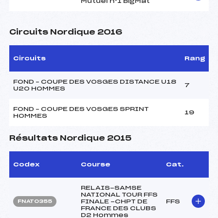
Mutuel n°1 BigMat
Circuits Nordique 2016
Circuits
Rang
FOND – COUPE DES VOSGES DISTANCE U18
7
U20 HOMMES
FOND – COUPE DES VOSGES SPRINT
19
HOMMES
Résultats Nordique 2015
Codex
Course
Cat.
RELAIS-SAMSE
NATIONAL TOUR FFS
FINALE -CHPT DE
FFS
FNAT0355
FRANCE DES CLUBS
D2 Hommes