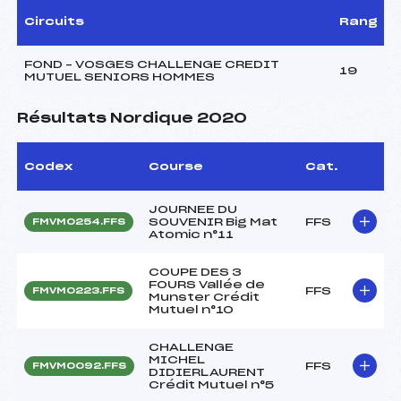
Circuits
Rang
FOND – VOSGES CHALLENGE CREDIT
19
MUTUEL SENIORS HOMMES
Résultats Nordique 2020
Codex
Course
Cat.
JOURNEE DU
SOUVENIR Big Mat
FFS
FMVM0254.FFS
Atomic n°11
COUPE DES 3
FOURS Vallée de
FFS
FMVM0223.FFS
Munster Crédit
Mutuel n°10
CHALLENGE
MICHEL
FFS
FMVM0092.FFS
DIDIERLAURENT
Crédit Mutuel n°5