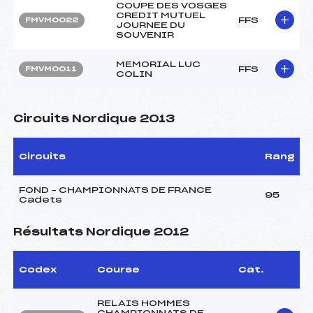
COUPE DES VOSGES
CREDIT MUTUEL
FFS
FMVM0022
JOURNEE DU
SOUVENIR
MEMORIAL LUC
FFS
FMVM0011
COLIN
Circuits Nordique 2013
Circuits
Rang
FOND – CHAMPIONNATS DE FRANCE
95
Cadets
Résultats Nordique 2012
Codex
Course
Cat.
RELAIS HOMMES
CHAMPIONNATS DE