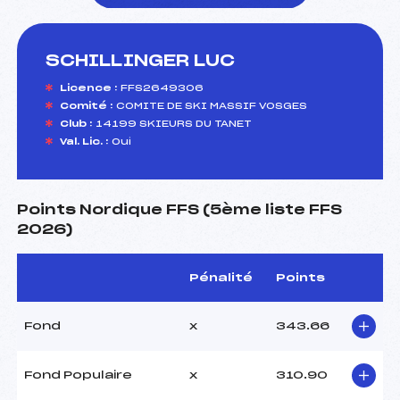
SCHILLINGER LUC
foi(s) le ski
Licence :
FFS2649306
Comité :
COMITE DE SKI MASSIF VOSGES
Club :
14199 SKIEURS DU TANET
Val. Lic. :
Oui
Points Nordique FFS (5ème liste FFS
2026)
Pénalité
Points
Fond
x
343.66
Fond Populaire
x
310.90