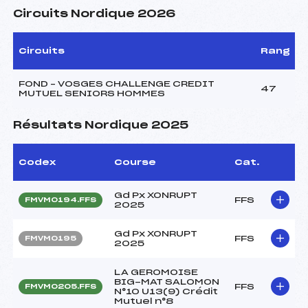
Circuits Nordique 2026
Circuits
Rang
FOND – VOSGES CHALLENGE CREDIT
47
MUTUEL SENIORS HOMMES
Résultats Nordique 2025
Codex
Course
Cat.
Gd Px XONRUPT
FFS
FMVM0194.FFS
2025
Gd Px XONRUPT
FFS
FMVM0195
2025
LA GEROMOISE
BIG-MAT SALOMON
FFS
FMVM0205.FFS
N°10 U13(9) Crédit
Mutuel n°8