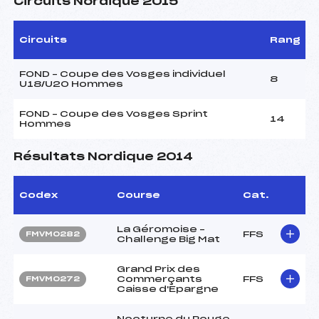
Circuits Nordique 2015
Circuits
Rang
FOND – Coupe des Vosges individuel
8
U18/U20 Hommes
FOND – Coupe des Vosges Sprint
14
Hommes
Résultats Nordique 2014
Codex
Course
Cat.
La Géromoise –
FFS
FMVM0282
Challenge Big Mat
Grand Prix des
Commerçants
FFS
FMVM0272
Caisse d'Epargne
Nocturne du Rouge