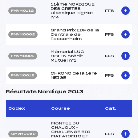
11ème NORDIQUE
DES CRETES
FFS
FMVM0112
Classique BigMat
n°4
Grand Prix EDF de la
Centrale de
FFS
FMVM0062
Fessenheim
Mémorial LUC
COLIN crédit
FFS
FMVM0021
Mutuel n°1
CHRONO de la 1ere
FFS
FMVM0012
NEIGE
Résultats Nordique 2013
Codex
Course
Cat.
MONTEE DU
CHAJOUX –
CHALLENGE BIG
FFS
OMVM0062
MAT ATOMIC ET