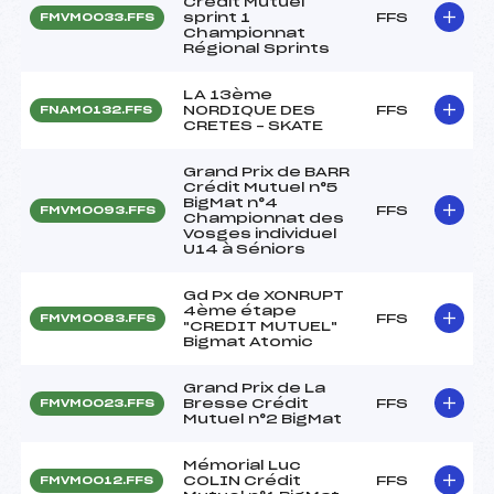
Crédit Mutuel
sprint 1
FFS
FMVM0033.FFS
Championnat
Régional Sprints
LA 13ème
NORDIQUE DES
FFS
FNAM0132.FFS
CRETES – SKATE
Grand Prix de BARR
Crédit Mutuel n°5
BigMat n°4
FFS
FMVM0093.FFS
Championnat des
Vosges individuel
U14 à Séniors
Gd Px de XONRUPT
4ème étape
FFS
FMVM0083.FFS
"CREDIT MUTUEL"
Bigmat Atomic
Grand Prix de La
Bresse Crédit
FFS
FMVM0023.FFS
Mutuel n°2 BigMat
Mémorial Luc
COLIN Crédit
FFS
FMVM0012.FFS