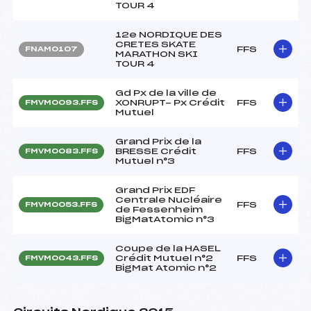
TOUR 4
12e NORDIQUE DES
CRETES SKATE
FFS
FNAM0107
MARATHON SKI
TOUR 4
Gd Px de la ville de
XONRUPT- Px Crédit
FFS
FMVM0093.FFS
Mutuel
Grand Prix de la
BRESSE Crédit
FFS
FMVM0083.FFS
Mutuel n°3
Grand Prix EDF
Centrale Nucléaire
FFS
FMVM0053.FFS
de Fessenheim
BigMatAtomic n°3
Coupe de la HASEL
Crédit Mutuel n°2
FFS
FMVM0043.FFS
BigMat Atomic n°2