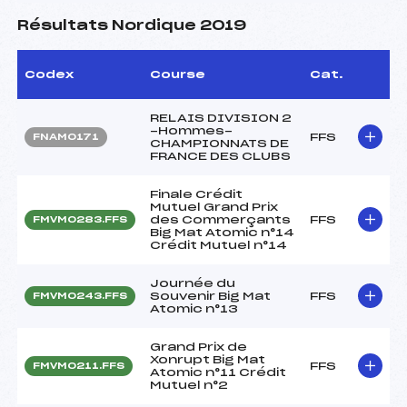
Résultats Nordique 2019
Codex
Course
Cat.
RELAIS DIVISION 2
-Hommes-
FFS
FNAM0171
CHAMPIONNATS DE
FRANCE DES CLUBS
Finale Crédit
Mutuel Grand Prix
des Commerçants
FFS
FMVM0283.FFS
Big Mat Atomic n°14
Crédit Mutuel n°14
Journée du
Souvenir Big Mat
FFS
FMVM0243.FFS
Atomic n°13
Grand Prix de
Xonrupt Big Mat
FFS
FMVM0211.FFS
Atomic n°11 Crédit
Mutuel n°2