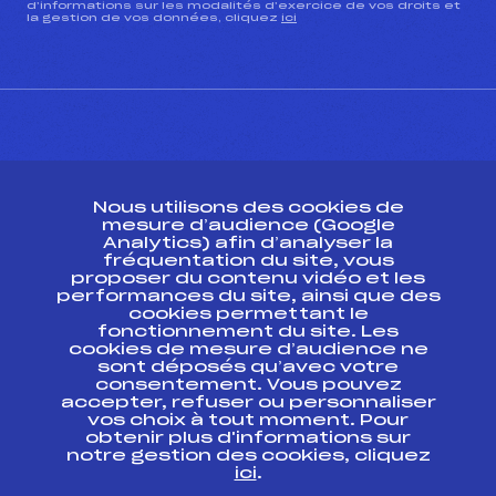
d’informations sur les modalités d’exercice de vos droits et
la gestion de vos données, cliquez
ici
CONTACT
Nous utilisons des cookies de
ESPACE PRESSE
mesure d’audience (Google
Analytics) afin d’analyser la
fréquentation du site, vous
Ressources
proposer du contenu vidéo et les
performances du site, ainsi que des
Pass’Neige
cookies permettant le
Projet sportif fédéral
fonctionnement du site. Les
cookies de mesure d’audience ne
Projet de performance fédéral
sont déposés qu’avec votre
Antidopage
consentement. Vous pouvez
Pôle Développement, Formation, Suivi
accepter, refuser ou personnaliser
Scientifique
vos choix à tout moment. Pour
Listes ministérielles
obtenir plus d'informations sur
notre gestion des cookies, cliquez
Pôle vie de l’athlète
ici
.
Enseignement professionnel