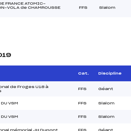
DE FRANCE ATOMIC-
N-VOLA de CHAMROUSSE
FFS
Slalom
019
Cat.
Discipline
onal de Froges U18 à
FFS
Géant
s
 DU VSM
FFS
Slalom
 DU VSM
FFS
Slalom
onal mémorial JH Dupont
FFS
Géant