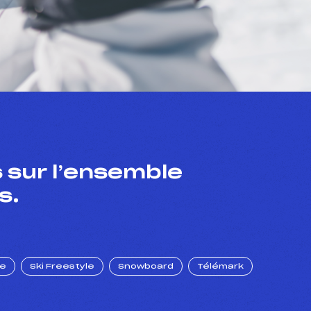
 sur l’ensemble
s.
ue
Ski Freestyle
Snowboard
Télémark