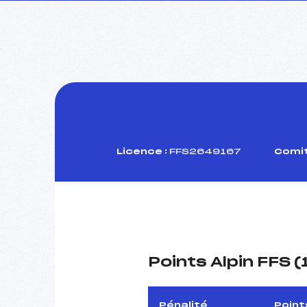
Licence :
FFS2649167
Comit
Points Alpin FFS 
Pénalité
Point