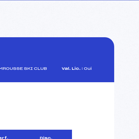
ROUSSE SKI CLUB
Val. Lic. :
Oui
erf.
Disc.