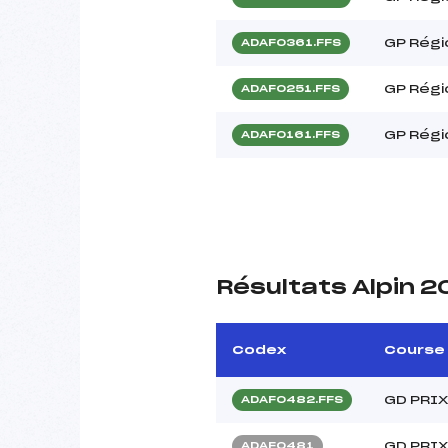
GP Régi
ADAF0361.FFS
GP Régi
ADAF0251.FFS
GP Régi
ADAF0161.FFS
Résultats Alpin 2
Codex
Course
GD PRIX
ADAF0482.FFS
GD PRIX
ADAF0481