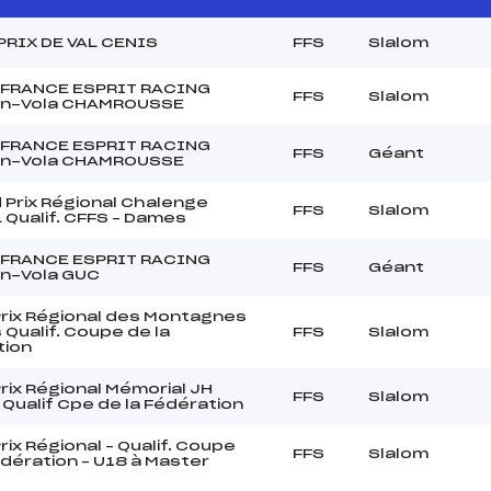
PRIX DE VAL CENIS
FFS
Slalom
 FRANCE ESPRIT RACING
FFS
Slalom
n-Vola CHAMROUSSE
 FRANCE ESPRIT RACING
FFS
Géant
n-Vola CHAMROUSSE
 Prix Régional Chalenge
FFS
Slalom
Qualif. CFFS – Dames
 FRANCE ESPRIT RACING
FFS
Géant
n-Vola GUC
rix Régional des Montagnes
 Qualif. Coupe de la
FFS
Slalom
tion
rix Régional Mémorial JH
FFS
Slalom
Qualif Cpe de la Fédération
rix Régional – Qualif. Coupe
FFS
Slalom
édération – U18 à Master