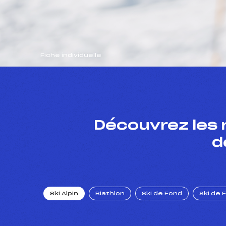
Fiche individuelle
Découvrez les 
d
Ski Alpin
Biathlon
Ski de Fond
Ski de 