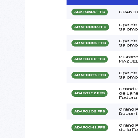
GRAND 
ASAF0522.FFS
Cpe de
AMAF0092.FFS
Salomo
Cpe de
AMAF0091.FFS
Salomo
2 Grand
ADAF0182.FFS
MAZUEL 
Cpe de
AMAF0071.FFS
Salomo
Grand P
de Lans
ADAF0152.FFS
Fédéra
Grand P
ADAF0102.FFS
Dupont 
Grand P
ADAF0041.FFS
de la F