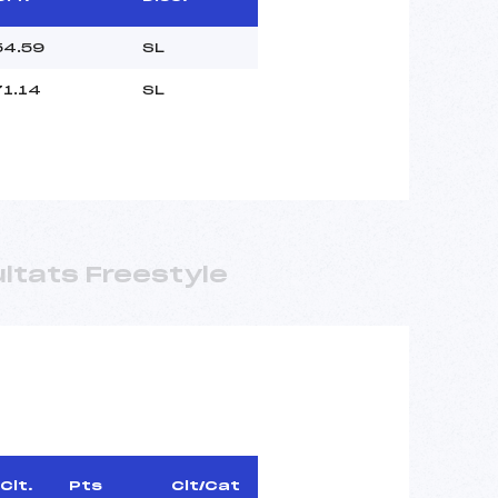
54.59
SL
71.14
SL
ltats Freestyle
Clt.
Pts
Clt/Cat