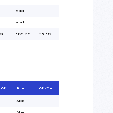
Abd
Abd
9
160.70
7/U18
Clt.
Pts
Clt/Cat
Abs
Abs