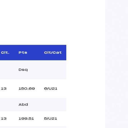
Clt.
Pts
Clt/Cat
Dsq
13
150.69
6/U21
Abd
13
199.51
5/U21