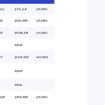
11
171.14
1/U30
2
201.55
1/U30
3
208.16
1/U30
Abd
7
243.33
4/U30
Abd
Abs
18
154.59
1/U30