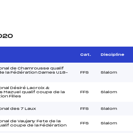
2020
Cat.
Discipline
onal de Chamrousse qualif
e la Fédération Dames U18-
FFS
Slalom
onal Désiré Lacroix &
 Mazuel qualif coupe de la
FFS
Slalom
on Filles
onal des 7 Laux
FFS
Slalom
onal de Vaujany Fete de la
FFS
Slalom
ualif coupe de la Fédération