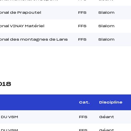
onal de Prapoutel
FFS
Slalom
onal VINAY Matériel
FFS
Slalom
onal des montagnes de Lans
FFS
Slalom
018
Cat.
Discipline
 DU VSM
FFS
Géant
 DU VSM
FFS
Géant