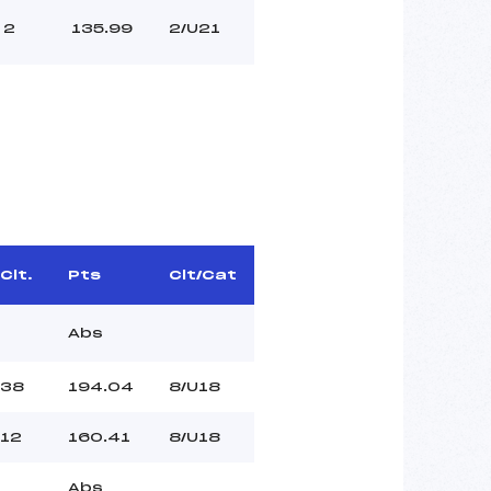
2
135.99
2/U21
Clt.
Pts
Clt/Cat
Abs
38
194.04
8/U18
12
160.41
8/U18
Abs