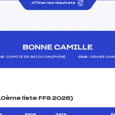
Affiner les résultats
BONNE CAMILLE
é :
COMITE DE SKI DU DAUPHINE
Club :
05483 CHAM
(10ème liste FFS 2026)
s
Rang
Date
P