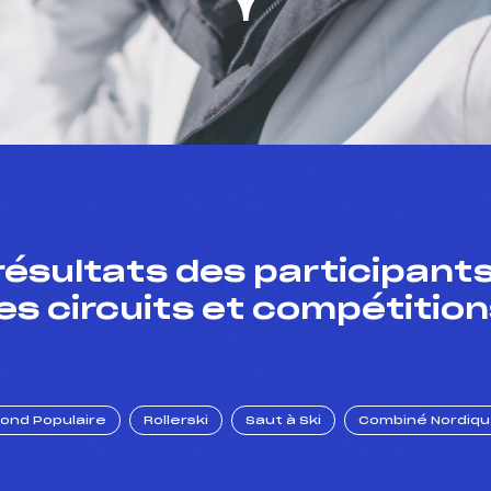
résultats des participants
es circuits et compétition
Fond Populaire
Rollerski
Saut à Ski
Combiné Nordiq