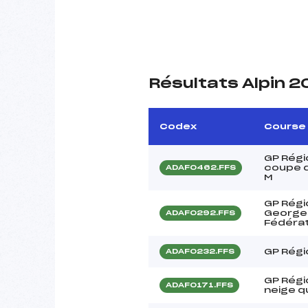
Résultats Alpin 
Codex
Course
GP Régi
coupe d
ADAF0462.FFS
M
GP Régi
Georges
ADAF0292.FFS
Fédérati
GP Régi
ADAF0232.FFS
GP Régi
ADAF0171.FFS
neige q