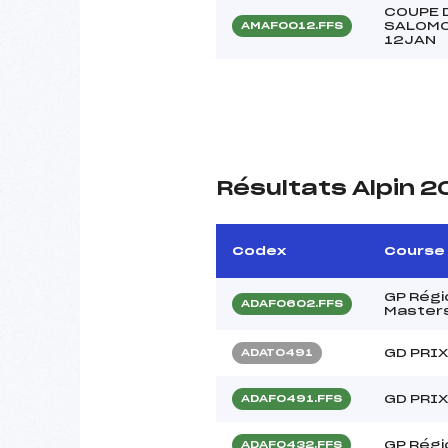
COUPE 
SALOMO
AMAF0012.FFS
12JAN
Résultats Alpin 2
Codex
Course
GP Régi
ADAF0602.FFS
Master
GD PRIX
ADAT0491
GD PRIX
ADAF0491.FFS
GP Régi
ADAF0432.FFS