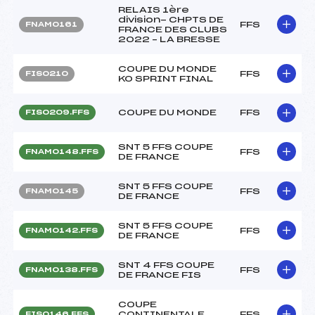
RELAIS 1ère
division- CHPTS DE
FFS
FNAM0161
FRANCE DES CLUBS
2022 – LA BRESSE
COUPE DU MONDE
FFS
FIS0210
KO SPRINT FINAL
COUPE DU MONDE
FFS
FIS0209.FFS
SNT 5 FFS COUPE
FFS
FNAM0148.FFS
DE FRANCE
SNT 5 FFS COUPE
FFS
FNAM0145
DE FRANCE
SNT 5 FFS COUPE
FFS
FNAM0142.FFS
DE FRANCE
SNT 4 FFS COUPE
FFS
FNAM0138.FFS
DE FRANCE FIS
COUPE
CONTINENTALE
FFS
FIS0146.FFS