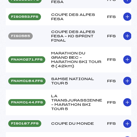
FESA
COUPE DES ALPES
FFS
FIS0553.FFS
FESA
COUPE DES ALPES
FESA – KO SPRINT
FFS
FIS0565
FINAL
MARATHON DU
GRAND BEC –
FFS
FNAM0271.FFS
MARATHON SKI TOUR
6 (42km)
SAMSE NATIONAL
FFS
FNAM0164.FFS
TOUR 5
LA
TRANSJURASSIENNE
FFS
FNAM0144.FFS
– MARATHON SKI
TOUR 5
COUPE DU MONDE
FFS
FIS0187.FFS