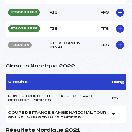
FIS
FFS
FIS0293.FFS
FIS
FFS
FIS0284.FFS
FIS KO SPRINT
FFS
FIS0285
FINAL
Circuits Nordique 2022
Circuits
Rang
FOND – TROPHEE DU BEAUFORT SAVOIE
25
SENIORS HOMMES
COUPE DE FRANCE SAMSE NATIONAL TOUR
7
SKI DE FOND SENIORS HOMMES
Résultats Nordique 2021