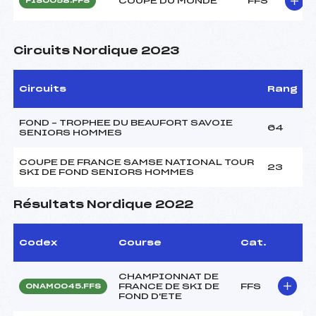
COUPE DU MONDE
FFS
FIS0058.FFS
Circuits Nordique 2023
Circuits
Rang
FOND – TROPHEE DU BEAUFORT SAVOIE
64
SENIORS HOMMES
COUPE DE FRANCE SAMSE NATIONAL TOUR
23
SKI DE FOND SENIORS HOMMES
Résultats Nordique 2022
Codex
Course
Cat.
CHAMPIONNAT DE
FRANCE DE SKI DE
FFS
ONAM0045.FFS
FOND D'ETE