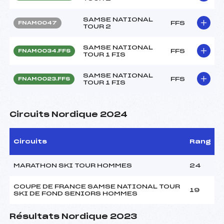
SAMSE NATIONAL
FFS
FNAM0047
TOUR 2
SAMSE NATIONAL
FFS
FNAM0034.FFS
TOUR 1 FIS
SAMSE NATIONAL
FFS
FNAM0023.FFS
TOUR 1 FIS
Circuits Nordique 2024
Circuits
Rang
MARATHON SKI TOUR HOMMES
24
COUPE DE FRANCE SAMSE NATIONAL TOUR
19
SKI DE FOND SENIORS HOMMES
Résultats Nordique 2023