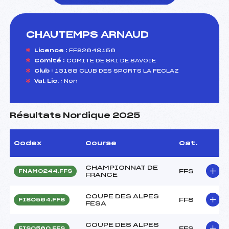
CHAUTEMPS ARNAUD
foi(s) le ski
Licence :
FFS2649156
Comité :
COMITE DE SKI DE SAVOIE
Club :
13168 CLUB DES SPORTS LA FECLAZ
Val. Lic. :
Non
Résultats Nordique 2025
Codex
Course
Cat.
CHAMPIONNAT DE
FFS
FNAM0244.FFS
FRANCE
COUPE DES ALPES
FFS
FIS0564.FFS
FESA
COUPE DES ALPES
FFS
FIS0560.FFS