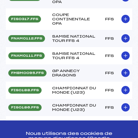
OPA
COUPE
CONTINENTALE
FFS
FIS0317.FFS
OPA
SAMSE NATIONAL
FFS
FNAM0112.FFS
TOUR FFS 4
SAMSE NATIONAL
FFS
FNAM0111.FFS
TOUR FFS 4
GP ANNECY
FFS
FMBM0095.FFS
DRAGONS
CHAMPIONNAT DU
FFS
FIS0188.FFS
MONDE (U23)
CHAMPIONNAT DU
FFS
FIS0186.FFS
MONDE (U23)
CHAMPIONNAT DU
MONDE (U23) KO
FFS
FIS0183
SPRINT FINAL
Nous utilisons des cookies de