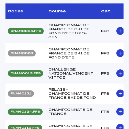
Codex
Course
Cat.
CHAMPIONNAT DE
FRANCE DE SKI DE
FFS
ONAM0034.FFS
FOND D'ETE U20-
SEN
CHAMPIONNAT DE
FRANCE DE SKI DE
FFS
ONAM0028
FOND D'ETE
CHALLENGE
NATIONAL VINCENT
FFS
ONAM0013.FFS
VITTOZ
RELAIS-
CHAMPIONNAT DE
FFS
FNAM0131
FRANCE SKI DE FOND
CHAMPIONNATS DE
FFS
FNAM0124.FFS
FRANCE
CHAMPIONNATS DE
FFS
FNAM0113.FFS