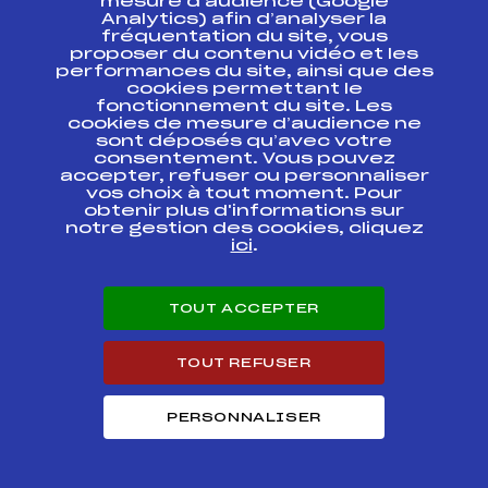
mesure d’audience (Google
Analytics) afin d’analyser la
CHAMPIONNAT DU
FFS
FIS0182.FFS
fréquentation du site, vous
MONDE (U23)
proposer du contenu vidéo et les
performances du site, ainsi que des
CHAMPIONNATS DE
cookies permettant le
FRANCE U20
FFS
fonctionnement du site. Les
FNAM0082.FFS
SENIORS
cookies de mesure d’audience ne
INDIVIDUEL LIBRE
sont déposés qu’avec votre
consentement. Vous pouvez
COUPE
accepter, refuser ou personnaliser
CONTINENTALE
FFS
FIS0112.FFS
vos choix à tout moment. Pour
OPA
obtenir plus d'informations sur
notre gestion des cookies, cliquez
ici
.
COUPE
CONTINENTALE
FFS
FIS0108.FFS
OPA
TOUT ACCEPTER
COUPE
CONTINENTALE
FFS
FIS0101
OPA KO SPRINT
TOUT REFUSER
FINAL
PERSONNALISER
COUPE
CONTINENTALE
FFS
FIS0100.FFS
OPA