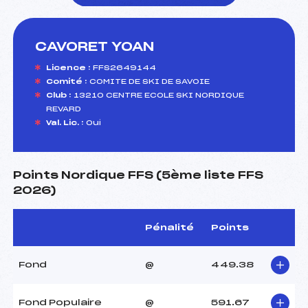
CAVORET YOAN
foi(s) le ski
Licence :
FFS2649144
Comité :
COMITE DE SKI DE SAVOIE
Club :
13210 CENTRE ECOLE SKI NORDIQUE
REVARD
Val. Lic. :
Oui
Points Nordique FFS (5ème liste FFS
2026)
Pénalité
Points
Fond
@
449.38
Fond Populaire
@
591.67