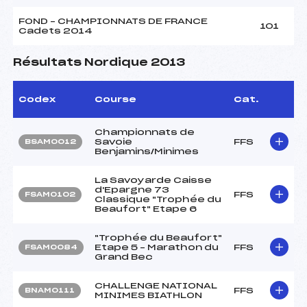
FOND – CHAMPIONNATS DE FRANCE
101
Cadets 2014
Résultats Nordique 2013
Codex
Course
Cat.
Championnats de
Savoie
FFS
BSAM0012
Benjamins/Minimes
La Savoyarde Caisse
d'Epargne 73
FFS
FSAM0102
Classique "Trophée du
Beaufort" Etape 6
"Trophée du Beaufort"
Etape 5 – Marathon du
FFS
FSAM0084
Grand Bec
CHALLENGE NATIONAL
FFS
BNAM0111
MINIMES BIATHLON