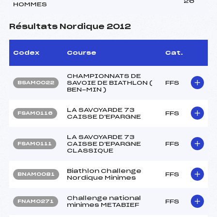
26
HOMMES
Résultats Nordique 2012
Codex
Course
Cat.
CHAMPIONNATS DE
SAVOIE DE BIATHLON (
FFS
BSAM0022
BEN-MIN )
LA SAVOYARDE 73
FFS
FSAM0116
CAISSE D'EPARGNE
LA SAVOYARDE 73
CAISSE D'EPARGNE
FFS
FSAM0111
CLASSIQUE
Biathlon Challenge
FFS
BNAM0081
Nordique Minimes
Challenge national
FFS
FNAM0271
minimes METABIEF