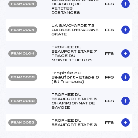
CLASSIQUE
FFS
FSAM0024
PETITES
DISTANCES
LA SAVOYARDE 73
CAISSE D'EPARGNE
FFS
FSAM0014
SKATE
TROPHEE DU
BEAUFORT ETAPE 7
FFS
FSAM0104
TRACE DU
MONOLITHE U16
Trophée du
Beaufort – Etape 6
FFS
FSAM0093
(St Francois)
TROPHEE DU
BEAUFORT ETAPE 5
FFS
FSAM0083
CHAMPIONNAT DE
SAVOIE
TROPHEE DU
FFS
FSAM0053
BEAUFORT ETAPE 3