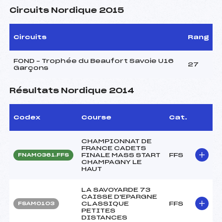
Circuits Nordique 2015
Circuits
Rang
FOND – Trophée du Beaufort Savoie U16
27
Garçons
Résultats Nordique 2014
Codex
Course
Cat.
CHAMPIONNAT DE
FRANCE CADETS
FINALE MASS START
FFS
FNAM0361.FFS
CHAMPAGNY LE
HAUT
LA SAVOYARDE 73
CAISSE D'EPARGNE
CLASSIQUE
FFS
FSAM0103
PETITES
DISTANCES