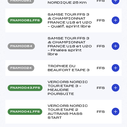
FFS
FNAM0261
NORDIQUE 25 Km
SAMSE TOUR FFS 3
& CHAMPIONNAT
FFS
FNAM0061.FFS
FRANCE U18 et U20
– Qualif. sprint libre
SAMSE TOUR FFS 3
& CHAMPIONNAT
FRANCE U18 et U20
FFS
FNAM0064
– Finales sprint
libre
TROPHEE DU
FFS
FSAM0024
BEAUFORT ETAPE 3
VERCORS NORDIC
TOUR ETAPE 3 –
FFS
FNAM0043.FFS
MEAUDRE
POURSUITE
VERCORS NORDIC
TOUR ETAPE 2
FFS
FNAM0041.FFS
AUTRANS MASS
START