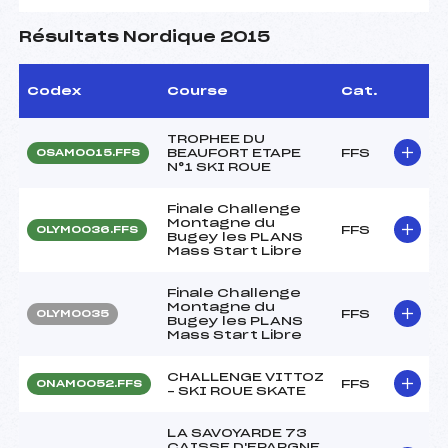
Résultats Nordique 2015
Codex
Course
Cat.
TROPHEE DU
BEAUFORT ETAPE
FFS
OSAM0015.FFS
N°1 SKI ROUE
Finale Challenge
Montagne du
FFS
OLYM0036.FFS
Bugey les PLANS
Mass Start Libre
Finale Challenge
Montagne du
FFS
OLYM0035
Bugey les PLANS
Mass Start Libre
CHALLENGE VITTOZ
FFS
ONAM0052.FFS
– SKI ROUE SKATE
LA SAVOYARDE 73
CAISSE D'EPARGNE