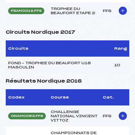
TROPHEE DU
FFS
FSAM0012.FFS
BEAUFORT ETAPE 2
Circuits Nordique 2017
Circuits
Rang
FOND – TROPHEE DU BEAUFORT U18
10
MASCULIN
Résultats Nordique 2016
Codex
Course
Cat.
CHALLENGE
NATIONAL VINCENT
FFS
ONAM0063.FFS
VITTOZ
CHAMPIONNATS DE