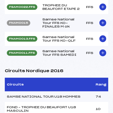
TROPHEE DU
FFS
FSAM0022.FFS
BEAUFORT ETAPE 2
Samse National
Tour FFS KO-
FFS
FNAM0015
FINALES M ok
Samse National
FFS
FNAM0013.FFS
Tour FFS KO-QLF
Samse National
FFS
FNAM0011.FFS
Tour FFS SAMEDI
Circuits Nordique 2016
Circuits
Rang
SAMSE NATIONAL TOUR U18 HOMMES
74
FOND – TROPHEE DU BEAUFORT U18
10
MASCULIN