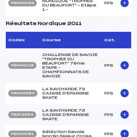
NORDIQUE "TROPHEE
FFS
FSAM0023
DU BEAUFORT" – Etape
1 –
Résultats Nordique 2011
Codex
Course
Cat.
CHALLENGE DE SAVOIE
"TROPHEE DU
BEAUFORT" 7ème
FFS
FSAM0102
ETAPE –
CHAMPIONNATS DE
SAVOIE
LA SAVOYARDE 73
CAISSE D'EPARGNE
FFS
FSAM0094
SKATE
LA SAVOYARDE 73
CAISSE D'EPARGNE
FFS
FSAT0094
SKATE
Séléction Savoie
FFS
FSAM0061
Nordic Skieur Cross