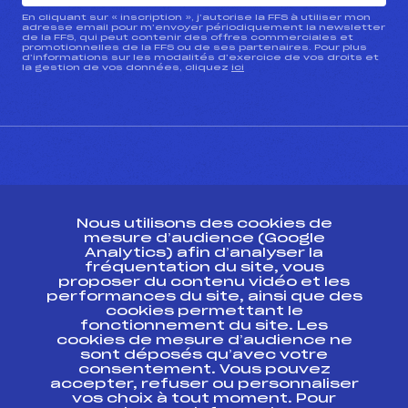
En cliquant sur « inscription », j’autorise la FFS à utiliser mon
adresse email pour m’envoyer périodiquement la newsletter
de la FFS, qui peut contenir des offres commerciales et
promotionnelles de la FFS ou de ses partenaires. Pour plus
d’informations sur les modalités d’exercice de vos droits et
la gestion de vos données, cliquez
ici
CONTACT
Nous utilisons des cookies de
ESPACE PRESSE
mesure d’audience (Google
Analytics) afin d’analyser la
fréquentation du site, vous
Ressources
proposer du contenu vidéo et les
performances du site, ainsi que des
Pass’Neige
cookies permettant le
Projet sportif fédéral
fonctionnement du site. Les
cookies de mesure d’audience ne
Projet de performance fédéral
sont déposés qu’avec votre
Antidopage
consentement. Vous pouvez
Pôle Développement, Formation, Suivi
accepter, refuser ou personnaliser
Scientifique
vos choix à tout moment. Pour