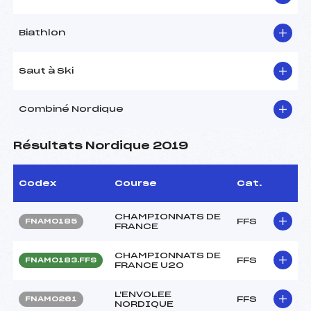
Biathlon
Saut à Ski
Combiné Nordique
Résultats Nordique 2019
Codex
Course
Cat.
CHAMPIONNATS DE
FFS
FNAM0185
FRANCE
CHAMPIONNATS DE
FFS
FNAM0183.FFS
FRANCE U20
L'ENVOLEE
FFS
FNAM0261
NORDIQUE