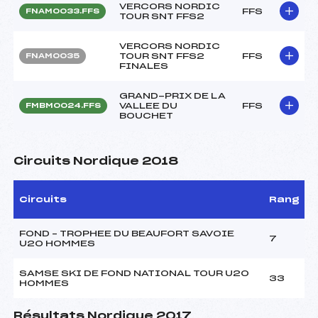
VERCORS NORDIC
FFS
FNAM0033.FFS
TOUR SNT FFS2
VERCORS NORDIC
TOUR SNT FFS2
FFS
FNAM0035
FINALES
GRAND-PRIX DE LA
VALLEE DU
FFS
FMBM0024.FFS
BOUCHET
Circuits Nordique 2018
Circuits
Rang
FOND – TROPHEE DU BEAUFORT SAVOIE
7
U20 HOMMES
SAMSE SKI DE FOND NATIONAL TOUR U20
33
HOMMES
Résultats Nordique 2017