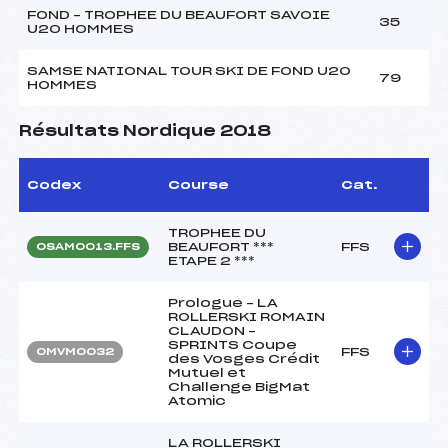
FOND – TROPHEE DU BEAUFORT SAVOIE
35
U20 HOMMES
SAMSE NATIONAL TOUR SKI DE FOND U20
79
HOMMES
Résultats Nordique 2018
Codex
Course
Cat.
TROPHEE DU
BEAUFORT ***
FFS
OSAM0013.FFS
ETAPE 2 ***
Prologue – LA
ROLLERSKI ROMAIN
CLAUDON –
SPRINTS Coupe
FFS
OMVM0032
des Vosges Crédit
Mutuel et
Challenge BigMat
Atomic
LA ROLLERSKI