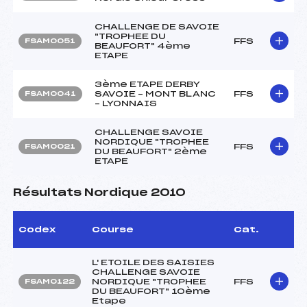
CHALLENGE DE SAVOIE
"TROPHEE DU
FFS
FSAM0051
BEAUFORT" 4ème
ETAPE
3ème ETAPE DERBY
SAVOIE – MONT BLANC
FFS
FSAM0041
– LYONNAIS
CHALLENGE SAVOIE
NORDIQUE "TROPHEE
FFS
FSAM0021
DU BEAUFORT" 2ème
ETAPE
Résultats Nordique 2010
Codex
Course
Cat.
L' ETOILE DES SAISIES
CHALLENGE SAVOIE
NORDIQUE "TROPHEE
FFS
FSAM0122
DU BEAUFORT" 10ème
Etape