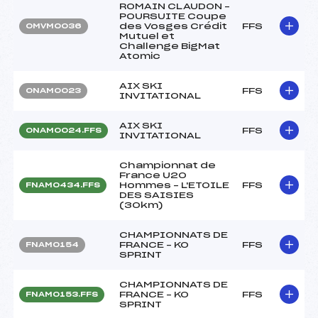
ROMAIN CLAUDON –
POURSUITE Coupe
des Vosges Crédit
FFS
OMVM0036
Mutuel et
Challenge BigMat
Atomic
AIX SKI
FFS
ONAM0023
INVITATIONAL
AIX SKI
FFS
ONAM0024.FFS
INVITATIONAL
Championnat de
France U20
Hommes – L'ETOILE
FFS
FNAM0434.FFS
DES SAISIES
(30km)
CHAMPIONNATS DE
FRANCE – KO
FFS
FNAM0154
SPRINT
CHAMPIONNATS DE
FRANCE – KO
FFS
FNAM0153.FFS
SPRINT