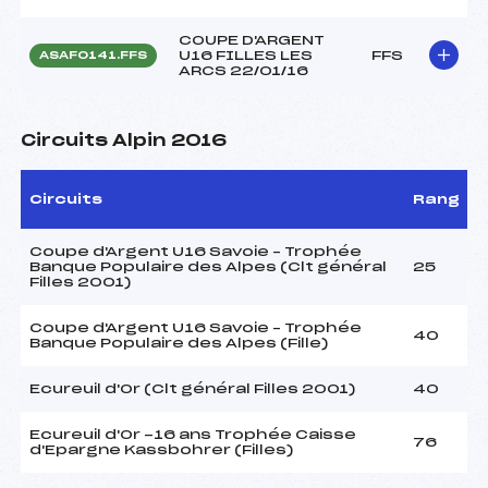
COUPE D'ARGENT
U16 FILLES LES
FFS
ASAF0141.FFS
ARCS 22/01/16
Circuits Alpin 2016
Circuits
Rang
Coupe d'Argent U16 Savoie – Trophée
Banque Populaire des Alpes (Clt général
25
Filles 2001)
Coupe d'Argent U16 Savoie – Trophée
40
Banque Populaire des Alpes (Fille)
Ecureuil d'Or (Clt général Filles 2001)
40
Ecureuil d'Or -16 ans Trophée Caisse
76
d'Epargne Kassbohrer (Filles)