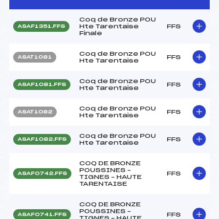
Coq de Bronze POU
Hte Tarentaise
FFS
ASAF1351.FFS
Finale
Coq de Bronze POU
FFS
ASAT1081
Hte Tarentaise
Coq de Bronze POU
FFS
ASAF1081.FFS
Hte Tarentaise
Coq de Bronze POU
FFS
ASAT1082
Hte Tarentaise
Coq de Bronze POU
FFS
ASAF1082.FFS
Hte Tarentaise
COQ DE BRONZE
POUSSINES –
FFS
ASAF0742.FFS
TIGNES – HAUTE
TARENTAISE
COQ DE BRONZE
POUSSINES –
FFS
ASAF0741.FFS
TIGNES – HAUTE