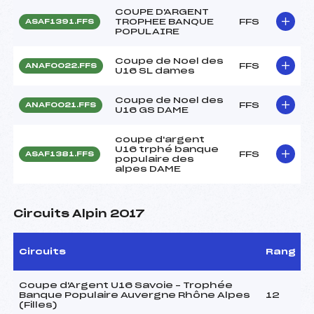
COUPE D'ARGENT
TROPHEE BANQUE
FFS
ASAF1391.FFS
POPULAIRE
Coupe de Noel des
FFS
ANAF0022.FFS
U16 SL dames
Coupe de Noel des
FFS
ANAF0021.FFS
U16 GS DAME
coupe d'argent
U16 trphé banque
FFS
ASAF1381.FFS
populaire des
alpes DAME
Circuits Alpin 2017
Circuits
Rang
Coupe d'Argent U16 Savoie – Trophée
Banque Populaire Auvergne Rhône Alpes
12
(Filles)