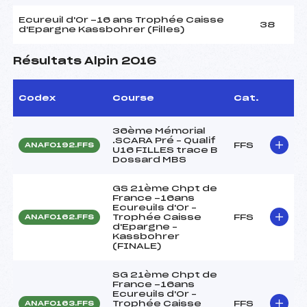
Ecureuil d'Or -16 ans Trophée Caisse
38
d'Epargne Kassbohrer (Filles)
Résultats Alpin 2016
Codex
Course
Cat.
36ème Mémorial
.SCARA Pré – Qualif
FFS
ANAF0192.FFS
U16 FILLES trace B
Dossard MBS
GS 21ème Chpt de
France -16ans
Ecureuils d'Or –
Trophée Caisse
FFS
ANAF0162.FFS
d'Epargne –
Kassbohrer
(FINALE)
SG 21ème Chpt de
France -16ans
Ecureuils d'Or –
Trophée Caisse
FFS
ANAF0163.FFS