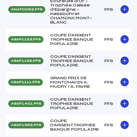
Ecureuils d'Or –
Trophée Caisse
d'Epargne –
FFS
ANAF0092.FFS
Kassbohrer
CHAMONX MONT-
BLANC
COUPE D'ARGENT
TROPHEE BANQUE
FFS
ASAF1123.FFS
POPULAIRE
COUPE D'ARGENT
TROPHEE BANQUE
FFS
ASAF1122.FFS
POPULAIRE
GRAND PRIX DE
MONTCHAVIN A.
FFS
ASAF1111.FFS
MUDRY / A. FAVRE
COUPE D'ARGENT
TROPHEE BANQUE
FFS
ASAF1401.FFS
POPULAIRE
COUPE
D'ARGENTTROPHEE
FFS
ASAF1392.FFS
BANQUE POPULAIRE