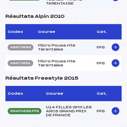
TARENTAISE
Résultats Alpin 2010
Codex
Course
Cat.
Micro Pouss Hte
FFS
ASAT0892
Tarentaise
Micro Pouss Hte
FFS
ASAT0891
Tarentaise
Résultats Freestyle 2015
Codex
Course
Cat.
U14 FILLES GMX LES
ARCS GRAND PRIX
FFS
RNAF0232.FFS
DE FRANCE