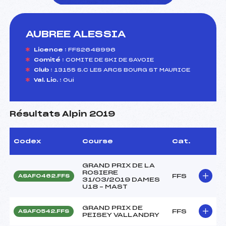
AUBREE ALESSIA
foi(s) le ski
Licence :
FFS2648996
Comité :
COMITE DE SKI DE SAVOIE
Club :
13155 S.C LES ARCS BOURG ST MAURICE
Val. Lic. :
Oui
Résultats Alpin 2019
Codex
Course
Cat.
GRAND PRIX DE LA
ROSIERE
FFS
ASAF0462.FFS
31/03/2019 DAMES
U18 – MAST
GRAND PRIX DE
FFS
ASAF0542.FFS
PEISEY VALLANDRY