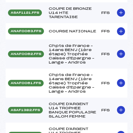
COUPE DE BRONZE
U14 HTE
FFS
ASAF1121.FFS
TARENTAISE
COURSE NATIONALE
FFS
ANAF0063.FFS
Chpts de France –
14ans BEN'J (1ère
étape) Trophée
FFS
ANAF0062.FFS
Caisse d'Epargne –
Lange – Andros
Chpts de France –
14ans BEN'J (1ère
étape) Trophée
FFS
ANAF0061.FFS
Caisse d'Epargne –
Lange – Andros
COUPE D'ARGENT
U14 TROPHEE
FFS
ASAF1382.FFS
BANQUE POPULAIRE
SLALOM FEMME
COUPE D'ARGENT
U14 TROPHEE