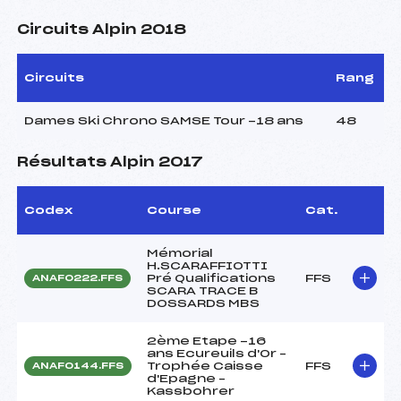
Circuits Alpin 2018
Circuits
Rang
Dames Ski Chrono SAMSE Tour -18 ans
48
Résultats Alpin 2017
Codex
Course
Cat.
Mémorial
H.SCARAFFIOTTI
Pré Qualifications
FFS
ANAF0222.FFS
SCARA TRACE B
DOSSARDS MBS
2ème Etape -16
ans Ecureuils d'Or –
Trophée Caisse
FFS
ANAF0144.FFS
d'Epagne –
Kassbohrer