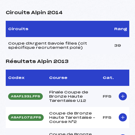
Circuits Alpin 2014
Circuits
Rang
Coupe d'Argent Savoie filles (clt
39
spécifique recrutement pole)
Résultats Alpin 2013
Codex
Course
Cat.
Finale Coupe de
Bronze Haute
FFS
ASAF1331.FFS
Tarentaise U12
Coupe de Bronze
Haute Tarentaise –
FFS
ASAF1072.FFS
Course N°2
Coupe de Bronze