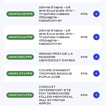
2ème Etape -16
ans Ecureuils d'Or –
Trophée Caisse
FFS
ANAF0142.FFS
d'Epagne –
Kassbohrer
2ème Etape -16
ans Ecureuils d'Or –
Trophée Caisse
FFS
ANAF0141.FFS
d'Epagne –
Kassbohrer
GRAND PRIX DE LA
ROSIERE
FFS
ASAF1291.FFS
18/03/2017 DAMES
COUPE D'ARGENT
TROPHEE BANQUE
FFS
ASAF1471.FFS
POPULAIRE
CIRCUIT
INTERSPORT STE
FOY TARENTAISE
FFS
ASAF1271.FFS
FILLES MEMORIAL
Guy et Michel
ARPIN