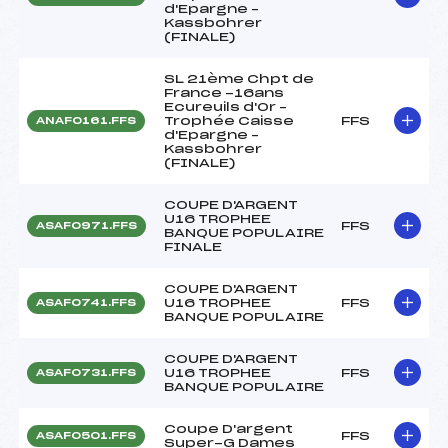
d'Epargne –
Kassbohrer
(FINALE)
SL 21ème Chpt de
France -16ans
Ecureuils d'Or –
Trophée Caisse
FFS
ANAF0161.FFS
d'Epargne –
Kassbohrer
(FINALE)
COUPE D'ARGENT
U16 TROPHEE
FFS
ASAF0971.FFS
BANQUE POPULAIRE
FINALE
COUPE D'ARGENT
U16 TROPHEE
FFS
ASAF0741.FFS
BANQUE POPULAIRE
COUPE D'ARGENT
U16 TROPHEE
FFS
ASAF0731.FFS
BANQUE POPULAIRE
Coupe D'argent
FFS
ASAF0501.FFS
Super-G Dames