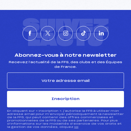
SUIVEZ
L'ACTU
Abonnez-vous à notre newsletter
Recevez l’actualité de la FFS, des clubs et des Équipes
de France.
Inscription
En cliquant sur « inscription », j’autorise la FFS à utiliser mon
adresse email pour m’envoyer périodiquement la newsletter
de la FFS, qui peut contenir des offres commerciales et
promotionnelles de la FFS ou de ses partenaires. Pour plus
d’informations sur les modalités d’exercice de vos droits et
la gestion de vos données, cliquez
ici