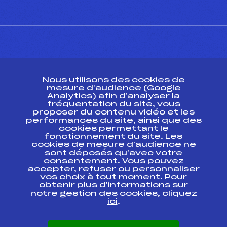
CONTACT
Nous utilisons des cookies de
ESPACE PRESSE
mesure d’audience (Google
Analytics) afin d’analyser la
fréquentation du site, vous
Ressources
proposer du contenu vidéo et les
performances du site, ainsi que des
Pass’Neige
cookies permettant le
Projet sportif fédéral
fonctionnement du site. Les
cookies de mesure d’audience ne
Projet de performance fédéral
sont déposés qu’avec votre
Antidopage
consentement. Vous pouvez
Pôle Développement, Formation, Suivi
accepter, refuser ou personnaliser
Scientifique
vos choix à tout moment. Pour
Listes ministérielles
obtenir plus d'informations sur
notre gestion des cookies, cliquez
Pôle vie de l’athlète
ici
.
Enseignement professionnel
Informatique et chronométrage