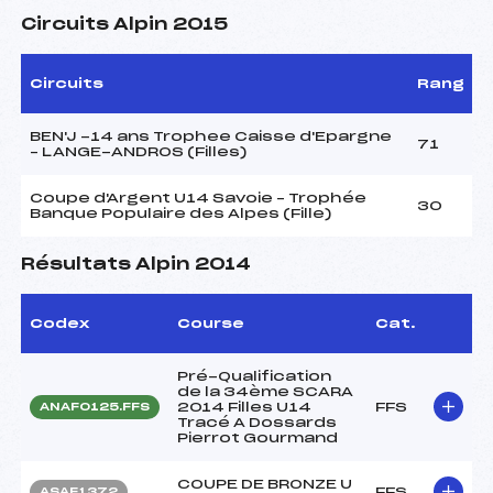
Circuits Alpin 2015
Circuits
Rang
BEN'J -14 ans Trophee Caisse d'Epargne
71
– LANGE-ANDROS (Filles)
Coupe d'Argent U14 Savoie – Trophée
30
Banque Populaire des Alpes (Fille)
Résultats Alpin 2014
Codex
Course
Cat.
Pré-Qualification
de la 34ème SCARA
2014 Filles U14
FFS
ANAF0125.FFS
Tracé A Dossards
Pierrot Gourmand
COUPE DE BRONZE U
FFS
ASAF1372