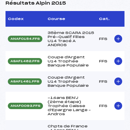
Résultats Alpin 2015
Codex
Course
Cat.
35ème SCARA 2015
Pré-Qualif Filles
FFS
ANAF0154.FFS
U14 Tracé A
ANDROS
Coupe d'Argent
U14 Trophée
FFS
ASAF1462.FFS
Banque Populaire
Coupe d'Argent
U14 Trophée
FFS
ASAF1461.FFS
Banque Populaire
-14ans BEN'J
(2ème étape)
Trophée Caisse
FFS
ANAF0093.FFS
d'Epargne Lange –
Andros
Chpts de France