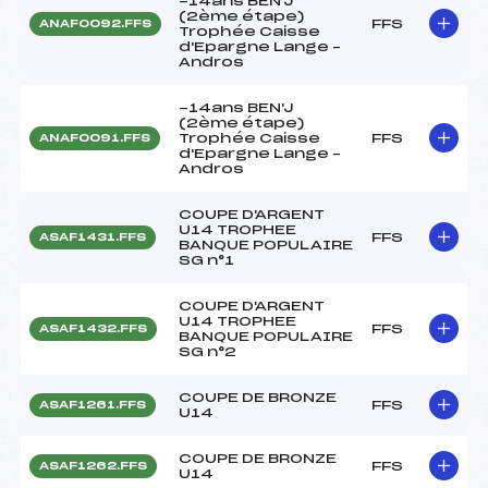
-14ans BEN'J
(2ème étape)
FFS
ANAF0092.FFS
Trophée Caisse
d'Epargne Lange –
Andros
-14ans BEN'J
(2ème étape)
Trophée Caisse
FFS
ANAF0091.FFS
d'Epargne Lange –
Andros
COUPE D'ARGENT
U14 TROPHEE
FFS
ASAF1431.FFS
BANQUE POPULAIRE
SG n°1
COUPE D'ARGENT
U14 TROPHEE
FFS
ASAF1432.FFS
BANQUE POPULAIRE
SG n°2
COUPE DE BRONZE
FFS
ASAF1261.FFS
U14
COUPE DE BRONZE
FFS
ASAF1262.FFS
U14