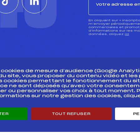
CTU
En cliquant sur « inscript
m’envoyer périodiquement
commerciales et promotio
d’informations sur les mo
données, cliquez
ici
s cookies de mesure d’audience (Google Analytic
 du site, vous proposer du contenu vidéo et le
des cookies permettant le fonctionnement du sit
essources
ce ne sont déposés qu’avec votre consentem
Pass’Neige
Pôle vie de l’
er ou personnaliser vos choix à tout moment. P
formations sur notre gestion des cookies, cliq
Projet sportif fédéral
Enseignemen
Projet de performance fédéral
Informatiqu
Antidopage
Circuits
TER
TOUT REFUSER
PE
Pôle Développement, Formation, Suivi
Carrières
Scientifique
Développeme
Listes ministérielles
mentales