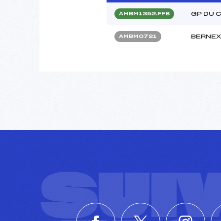
GP DU 
AMBM1352.FFS
BERNEX
AMBM0721
SUI