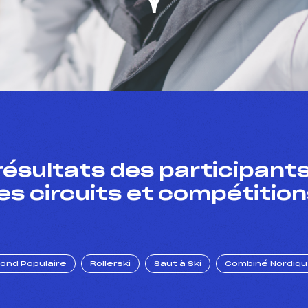
résultats des participants
es circuits et compétition
Fond Populaire
Rollerski
Saut à Ski
Combiné Nordiq