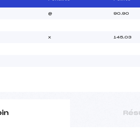
@
90.90
x
145.03
pin
Rés