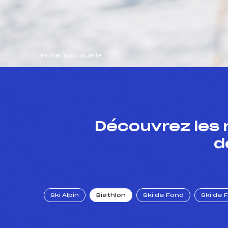
Fiche individuelle
Découvrez les 
d
Ski Alpin
Biathlon
Ski de Fond
Ski de 