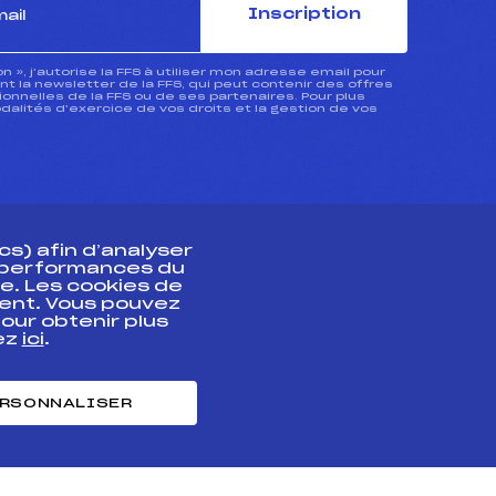
Inscription
ion », j’autorise la FFS à utiliser mon adresse email pour
 la newsletter de la FFS, qui peut contenir des offres
nnelles de la FFS ou de ses partenaires. Pour plus
dalités d’exercice de vos droits et la gestion de vos
s) afin d’analyser
s performances du
e. Les cookies de
ent. Vous pouvez
athlète
our obtenir plus
uez
ici
.
t professionnel
e et chronométrage
RSONNALISER
nt des habiletés