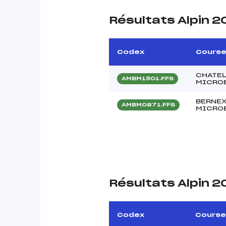
Résultats Alpin 2
Codex
Cours
CHATEL
AMBM1501.FFS
MICROB
BERNEX
AMBM0871.FFS
MICRO
Résultats Alpin 2
Codex
Course