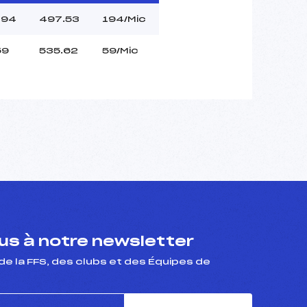
194
497.53
194/Mic
59
535.62
59/Mic
s à notre newsletter
de la FFS, des clubs et des Équipes de