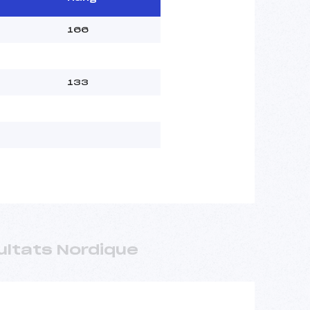
166
133
ultats Nordique