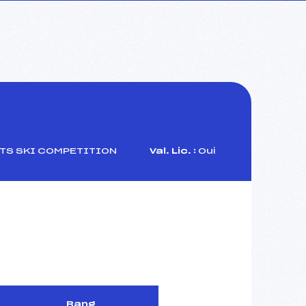
TS SKI COMPETITION
Val. Lic. :
Oui
Rang