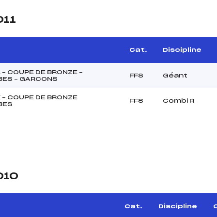
011
e
Cat.
Discipline
 – COUPE DE BRONZE –
FFS
Géant
ES – GARCONS
 – COUPE DE BRONZE
FFS
Combi R
BES
010
Cat.
Discipline
C