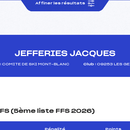
Affiner les résultats
JEFFERIES JACQUES
:
COMITE DE SKI MONT-BLANC
Club :
09253 LES GE
FS (5ème liste FFS 2026)
Pénalité
Points