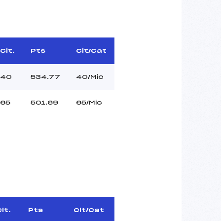
Clt.
Pts
Clt/Cat
40
534.77
40/Mic
65
501.69
65/Mic
lt.
Pts
Clt/Cat