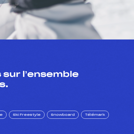
 sur l’ensemble
s.
ue
Ski Freestyle
Snowboard
Télémark