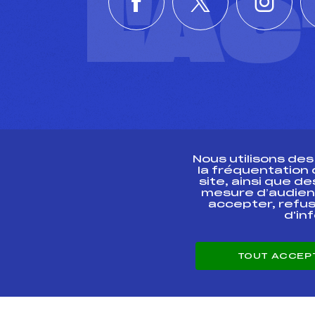
L'A
Nous utilisons de
la fréquentation
site, ainsi que 
R
mesure d’audien
accepter, refus
d'in
CONTACT
TOUT ACCEP
ESPACE PRESSE