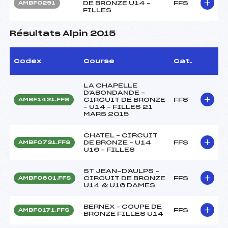
DE BRONZE U14 –
FFS
AMBF0251
FILLES
Résultats Alpin 2015
Codex
Course
Cat.
LA CHAPELLE
D'ABONDANDE –
CIRCUIT DE BRONZE
FFS
AMBF1421.FFS
– U14 – FILLES 21
MARS 2015
CHATEL – CIRCUIT
DE BRONZE – U14
FFS
AMBF0731.FFS
U16 – FILLES
ST JEAN-D'AULPS –
CIRCUIT DE BRONZE
FFS
AMBF0601.FFS
U14 & U16 DAMES
BERNEX – COUPE DE
FFS
AMBF0171.FFS
BRONZE FILLES U14