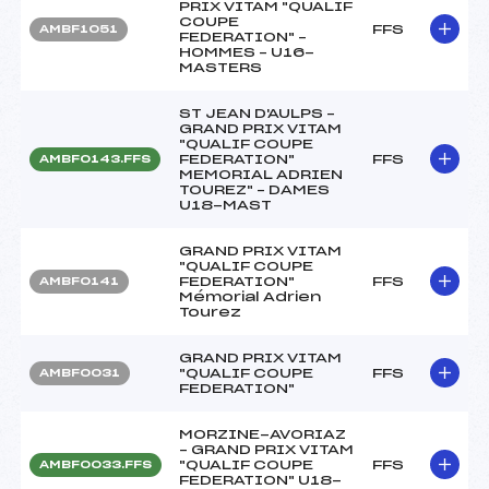
PRIX VITAM "QUALIF
COUPE
FFS
AMBF1051
FEDERATION" –
HOMMES – U16-
MASTERS
ST JEAN D'AULPS –
GRAND PRIX VITAM
"QUALIF COUPE
FEDERATION"
FFS
AMBF0143.FFS
MEMORIAL ADRIEN
TOUREZ" – DAMES
U18-MAST
GRAND PRIX VITAM
"QUALIF COUPE
FEDERATION"
FFS
AMBF0141
Mémorial Adrien
Tourez
GRAND PRIX VITAM
"QUALIF COUPE
FFS
AMBF0031
FEDERATION"
MORZINE-AVORIAZ
– GRAND PRIX VITAM
"QUALIF COUPE
FFS
AMBF0033.FFS
FEDERATION" U18-