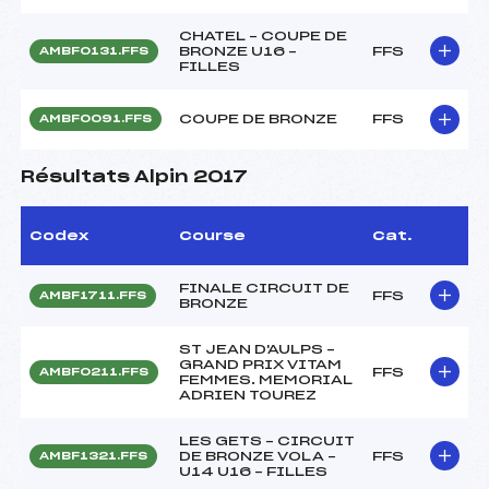
CHATEL – COUPE DE
BRONZE U16 –
FFS
AMBF0131.FFS
FILLES
COUPE DE BRONZE
FFS
AMBF0091.FFS
Résultats Alpin 2017
Codex
Course
Cat.
FINALE CIRCUIT DE
FFS
AMBF1711.FFS
BRONZE
ST JEAN D'AULPS –
GRAND PRIX VITAM
FFS
AMBF0211.FFS
FEMMES. MEMORIAL
ADRIEN TOUREZ
LES GETS – CIRCUIT
DE BRONZE VOLA –
FFS
AMBF1321.FFS
U14 U16 – FILLES