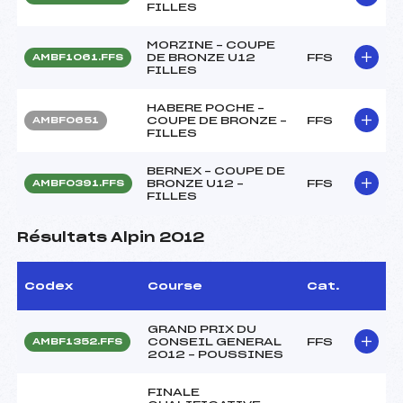
FILLES
MORZINE – COUPE
DE BRONZE U12
FFS
AMBF1061.FFS
FILLES
HABERE POCHE –
COUPE DE BRONZE –
FFS
AMBF0651
FILLES
BERNEX – COUPE DE
BRONZE U12 –
FFS
AMBF0391.FFS
FILLES
Résultats Alpin 2012
Codex
Course
Cat.
GRAND PRIX DU
CONSEIL GENERAL
FFS
AMBF1352.FFS
2012 – POUSSINES
FINALE