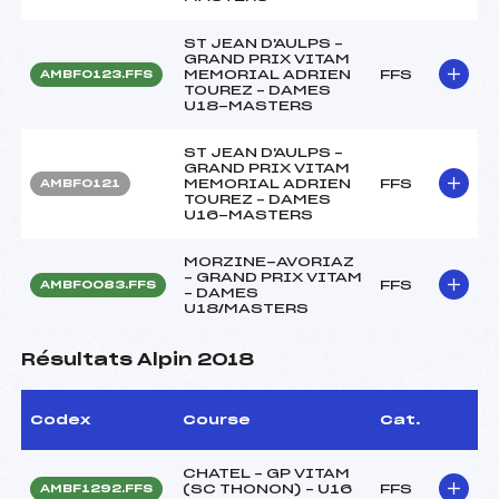
ST JEAN D'AULPS –
GRAND PRIX VITAM
MEMORIAL ADRIEN
FFS
AMBF0123.FFS
TOUREZ – DAMES
U18-MASTERS
ST JEAN D'AULPS –
GRAND PRIX VITAM
MEMORIAL ADRIEN
FFS
AMBF0121
TOUREZ – DAMES
U16-MASTERS
MORZINE-AVORIAZ
– GRAND PRIX VITAM
FFS
AMBF0083.FFS
– DAMES
U18/MASTERS
Résultats Alpin 2018
Codex
Course
Cat.
CHATEL – GP VITAM
(SC THONON) – U16
FFS
AMBF1292.FFS