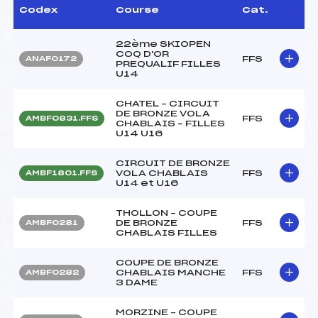
Codex
Course
Cat.
22ème SKIOPEN
COQ D'OR
FFS
ANAF0172
PREQUALIF FILLES
U14
CHATEL – CIRCUIT
DE BRONZE VOLA
FFS
AMBF0831.FFS
CHABLAIS – FILLES
U14 U16
CIRCUIT DE BRONZE
VOLA CHABLAIS
FFS
AMBF1801.FFS
U14 et U16
THOLLON – COUPE
DE BRONZE
FFS
AMBF0281
CHABLAIS FILLES
COUPE DE BRONZE
CHABLAIS MANCHE
FFS
AMBF0282
3 DAME
MORZINE – COUPE