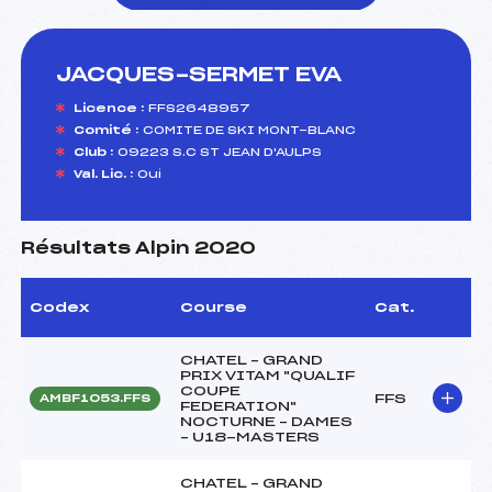
JACQUES-SERMET EVA
foi(s) le ski
Licence :
FFS2648957
Comité :
COMITE DE SKI MONT-BLANC
Club :
09223 S.C ST JEAN D'AULPS
Val. Lic. :
Oui
Résultats Alpin 2020
Codex
Course
Cat.
CHATEL – GRAND
PRIX VITAM "QUALIF
COUPE
FFS
AMBF1053.FFS
FEDERATION"
NOCTURNE – DAMES
– U18-MASTERS
CHATEL – GRAND