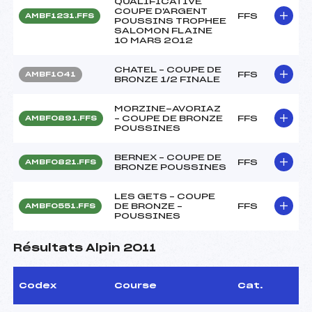
QUALIFICATIVE
COUPE D'ARGENT
FFS
AMBF1231.FFS
POUSSINS TROPHEE
SALOMON FLAINE
10 MARS 2012
CHATEL – COUPE DE
FFS
AMBF1041
BRONZE 1/2 FINALE
MORZINE-AVORIAZ
– COUPE DE BRONZE
FFS
AMBF0891.FFS
POUSSINES
BERNEX – COUPE DE
FFS
AMBF0821.FFS
BRONZE POUSSINES
LES GETS – COUPE
DE BRONZE –
FFS
AMBF0551.FFS
POUSSINES
Résultats Alpin 2011
Codex
Course
Cat.