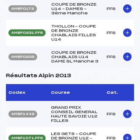
COUPE DE BRONZE
U14 – DAMES –
FFS
AMBF0172
3ème Manche
THOLLON – COUPE
DE BRONZE
FFS
AMBF0231.FFS
CHABLAIS FILLES
U14
COUPE DE BRONZE
CHABLAIS U14
FFS
AMBF0232
DAME SL Manche 3
Résultats Alpin 2013
Codex
Course
Cat.
GRAND PRIX
CONSEIL GENERAL
FFS
AMBF1442
HAUTE SAVOIE U12
FILLES
LES GETS – COUPE
DE BRONZE U12 –
FFS
AMBF1071.FFS