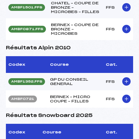
CHATEL – COUPE DE
BRONZE –
FFS
AMBF1501.FFS
MICROBES – FILLES
BERNEX – COUPE DE
BRONZE –
FFS
AMBF0871.FFS
MICROBES
Résultats Alpin 2010
Codex
Course
Cat.
GP DU CONSEIL
FFS
AMBF1352.FFS
GENERAL
BERNEX – MICRO
FFS
AMBF0721
COUPE – FILLES
Résultats Snowboard 2025
Codex
Course
Cat.