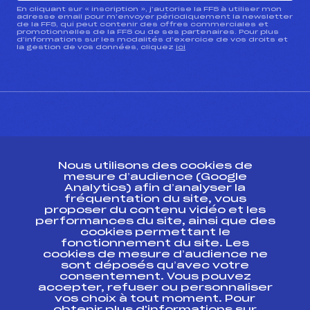
En cliquant sur « inscription », j’autorise la FFS à utiliser mon
adresse email pour m’envoyer périodiquement la newsletter
de la FFS, qui peut contenir des offres commerciales et
promotionnelles de la FFS ou de ses partenaires. Pour plus
d’informations sur les modalités d’exercice de vos droits et
la gestion de vos données, cliquez
ici
CONTACT
Nous utilisons des cookies de
ESPACE PRESSE
mesure d’audience (Google
Analytics) afin d’analyser la
fréquentation du site, vous
Ressources
proposer du contenu vidéo et les
performances du site, ainsi que des
Pass’Neige
cookies permettant le
Projet sportif fédéral
fonctionnement du site. Les
cookies de mesure d’audience ne
Projet de performance fédéral
sont déposés qu’avec votre
Antidopage
consentement. Vous pouvez
Pôle Développement, Formation, Suivi
accepter, refuser ou personnaliser
Scientifique
vos choix à tout moment. Pour
Listes ministérielles