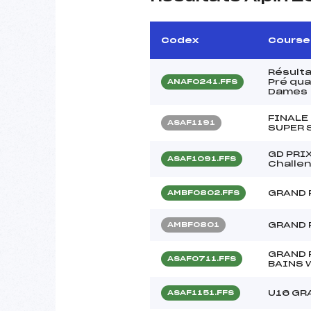
Codex
Course
Résult
Pré qua
ANAF0241.FFS
Dames
FINALE
ASAF1191
SUPER 
GD PRI
ASAF1091.FFS
Challen
GRAND 
AMBF0802.FFS
GRAND 
AMBF0801
GRAND P
ASAF0711.FFS
BAINS 
U16 GR
ASAF1151.FFS