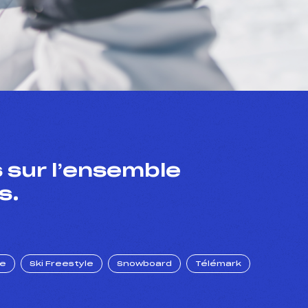
 sur l’ensemble
s.
ue
Ski Freestyle
Snowboard
Télémark