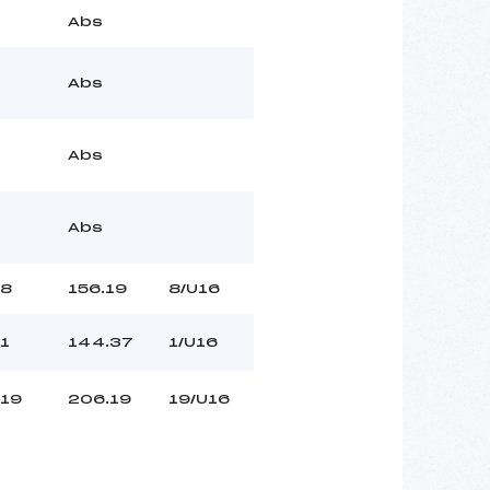
Abs
Abs
Abs
Abs
8
156.19
8/U16
1
144.37
1/U16
19
206.19
19/U16