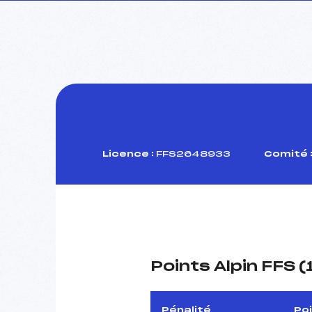
Licence :
FFS2648933
Comité 
Points Alpin FFS 
Pénalité
Po