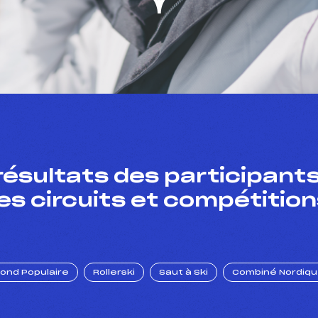
résultats des participants
es circuits et compétition
Fond Populaire
Rollerski
Saut à Ski
Combiné Nordiq