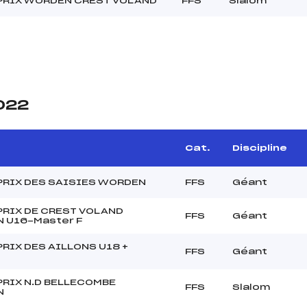
PRIX WORDEN CREST VOLAND
FFS
Slalom
2022
Cat.
Discipline
PRIX DES SAISIES WORDEN
FFS
Géant
PRIX DE CREST VOLAND
FFS
Géant
 U16-Master F
RIX DES AILLONS U18 +
FFS
Géant
PRIX N.D BELLECOMBE
FFS
Slalom
N