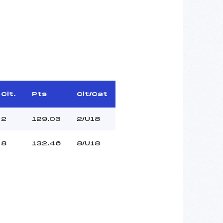
Clt.
Pts
Clt/Cat
2
129.03
2/U18
8
132.46
8/U18