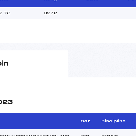
2.78
3272
pin
2023
Cat.
Discipline