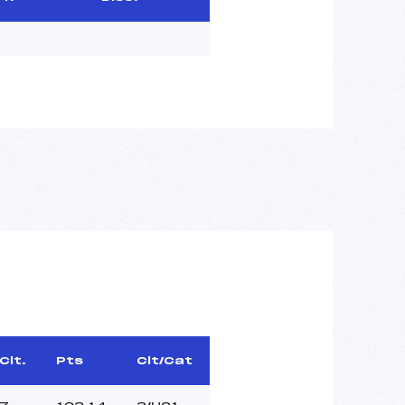
Clt.
Pts
Clt/Cat