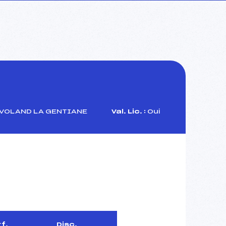
 VOLAND LA GENTIANE
Val. Lic. :
Oui
f.
Disc.