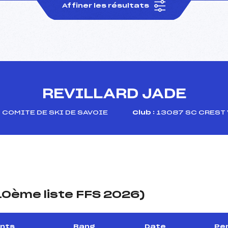
Affiner les résultats
REVILLARD JADE
:
COMITE DE SKI DE SAVOIE
Club :
13087 SC CREST
(10ème liste FFS 2026)
ints
Rang
Date
Per