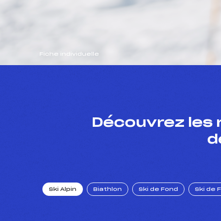
Fiche individuelle
Découvrez les 
d
Ski Alpin
Biathlon
Ski de Fond
Ski de 