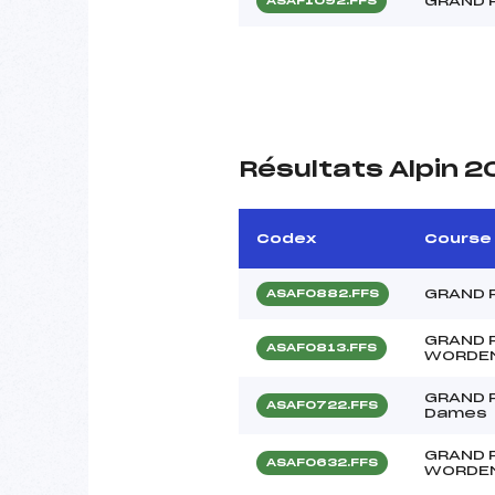
GRAND 
ASAF1092.FFS
Résultats Alpin 
Codex
Course
GRAND 
ASAF0882.FFS
GRAND 
ASAF0813.FFS
WORDEN
GRAND P
ASAF0722.FFS
Dames
GRAND 
ASAF0632.FFS
WORDE