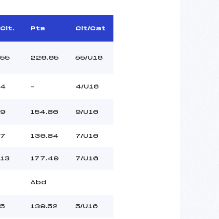
Clt.
Pts
Clt/Cat
55
226.65
55/U16
4
–
4/U16
9
154.86
9/U16
7
136.84
7/U16
13
177.49
7/U16
Abd
5
139.52
5/U16