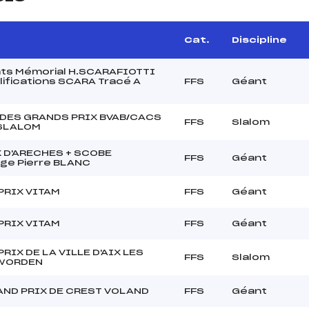
Cat.
Discipline
ats Mémorial H.SCARAFIOTTI
lifications SCARA Tracé A
FFS
Géant
 DES GRANDS PRIX BVAB/CACS
FFS
Slalom
SLALOM
X D'ARECHES + SCOBE
FFS
Géant
ge Pierre BLANC
PRIX VITAM
FFS
Géant
PRIX VITAM
FFS
Géant
RIX DE LA VILLE D'AIX LES
FFS
Slalom
WORDEN
AND PRIX DE CREST VOLAND
FFS
Géant