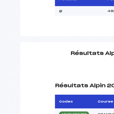
@
48
Résultats Al
Résultats Alpin 
Codex
Course