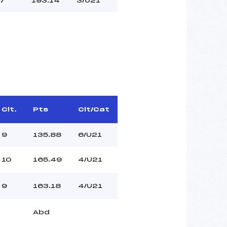
7
193.14
3/U21
Clt.
Pts
Clt/Cat
9
135.88
6/U21
10
165.49
4/U21
9
163.18
4/U21
Abd