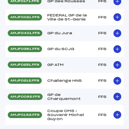
GP des Rousses
FFS
AMJF0171.FFS
FEDERAL GP de la
FFS
AMJF0021.FFS
Ville de St-Genis
GP du Jura
FFS
AMJF0401.FFS
GP du SCJG
FFS
AMJF0361.FFS
GP ATM
FFS
AMJF0251.FFS
Challenge HNS
FFS
AMJF0212.FFS
GP de
FFS
AMJF0092.FFS
Charquemont
Coupe OMS –
Souvenir Michel
FFS
AMJF0192.FFS
Guyon