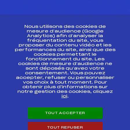
CONTACT
Nous utilisons des cookies de
ESPACE PRESSE
mesure d’audience (Google
Analytics) afin d’analyser la
fréquentation du site, vous
Ressources
proposer du contenu vidéo et les
performances du site, ainsi que des
Pass’Neige
cookies permettant le
Projet sportif fédéral
fonctionnement du site. Les
cookies de mesure d’audience ne
Projet de performance fédéral
sont déposés qu’avec votre
Antidopage
consentement. Vous pouvez
Pôle Développement, Formation, Suivi
accepter, refuser ou personnaliser
Scientifique
vos choix à tout moment. Pour
Listes ministérielles
obtenir plus d'informations sur
notre gestion des cookies, cliquez
Pôle vie de l’athlète
ici
.
Enseignement professionnel
Informatique et chronométrage
Circuits
TOUT ACCEPTER
Carrières
Développement des habiletés mentales
TOUT REFUSER