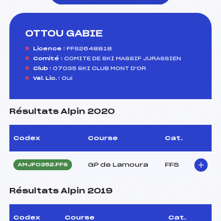
OTTOU GABIE
foi(s) le ski
Licence :
FFS2648818
Comité :
COMITE DE SKI MASSIF JURASSIEN
Club :
07035 SKI CLUB MONT D'OR
Val. Lic. :
Oui
Résultats Alpin 2020
Codex
Course
Cat.
GP de Lamoura
FFS
AMJF0352.FFS
Résultats Alpin 2019
Codex
Course
Cat.