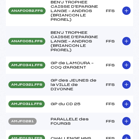
BEN'J TROPHEE
CAISSE D'EPARGNE
LANGE – ANDROS
FFS
ANAF0052.FFS
(BRIANCON LE
PROREL)
BEN'J TROPHEE
CAISSE D'EPARGNE
LANGE – ANDROS
FFS
ANAF0051.FFS
(BRIANCON LE
PROREL)
GP de LAMOURA –
FFS
AMJF0341.FFS
COQ d'ARGENT
GP des JEUNES de
la VILLE de
FFS
AMJF0321.FFS
DIVONNE
GP du CD 25
FFS
AMJF0311.FFS
PARALLELE des
FFS
AMJF0281
FOURGS
CHALLENGE HNS
FFS
AMJF0191.FFS