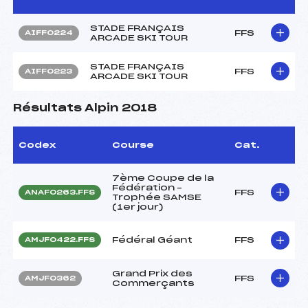
STADE FRANÇAIS
FFS
AIFF0224
ARCADE SKI TOUR
STADE FRANÇAIS
FFS
AIFF0223
ARCADE SKI TOUR
Résultats Alpin 2018
Codex
Course
Cat.
7ème Coupe de la
Fédération –
FFS
ANAF0263.FFS
Trophée SAMSE
(1er jour)
Fédéral Géant
FFS
AMJF0422.FFS
Grand Prix des
FFS
AMJF0362
Commerçants