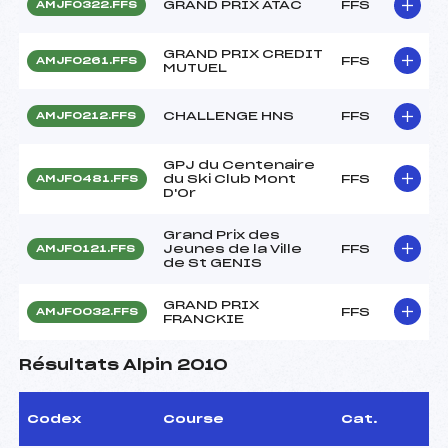
GRAND PRIX ATAC
FFS
AMJF0322.FFS
GRAND PRIX CREDIT
FFS
AMJF0261.FFS
MUTUEL
CHALLENGE HNS
FFS
AMJF0212.FFS
GPJ du Centenaire
du Ski Club Mont
FFS
AMJF0481.FFS
D'Or
Grand Prix des
Jeunes de la Ville
FFS
AMJF0121.FFS
de St GENIS
GRAND PRIX
FFS
AMJF0032.FFS
FRANCKIE
Résultats Alpin 2010
Codex
Course
Cat.