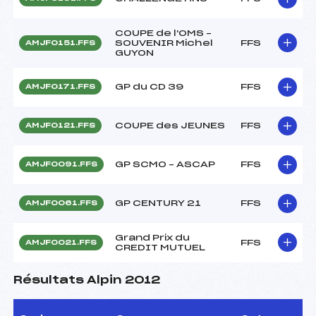
COUPE de l'OMS –
SOUVENIR Michel
FFS
AMJF0151.FFS
GUYON
GP du CD 39
FFS
AMJF0171.FFS
COUPE des JEUNES
FFS
AMJF0121.FFS
GP SCMO – ASCAP
FFS
AMJF0091.FFS
GP CENTURY 21
FFS
AMJF0061.FFS
Grand Prix du
FFS
AMJF0021.FFS
CREDIT MUTUEL
Résultats Alpin 2012