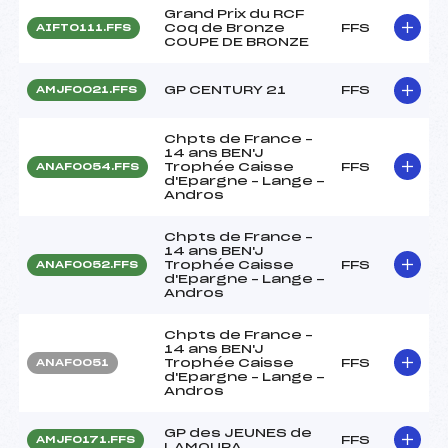
Grand Prix du RCF
Coq de Bronze
FFS
AIFT0111.FFS
COUPE DE BRONZE
GP CENTURY 21
FFS
AMJF0021.FFS
Chpts de France –
14 ans BEN'J
Trophée Caisse
FFS
ANAF0054.FFS
d'Epargne – Lange -
Andros
Chpts de France –
14 ans BEN'J
Trophée Caisse
FFS
ANAF0052.FFS
d'Epargne – Lange -
Andros
Chpts de France –
14 ans BEN'J
Trophée Caisse
FFS
ANAF0051
d'Epargne – Lange -
Andros
GP des JEUNES de
FFS
AMJF0171.FFS
LAMOURA