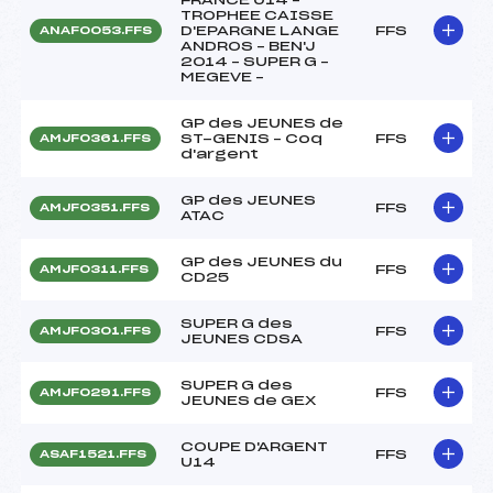
TROPHEE CAISSE
D'EPARGNE LANGE
FFS
ANAF0053.FFS
ANDROS – BEN'J
2014 – SUPER G –
MEGEVE –
GP des JEUNES de
ST-GENIS – Coq
FFS
AMJF0361.FFS
d'argent
GP des JEUNES
FFS
AMJF0351.FFS
ATAC
GP des JEUNES du
FFS
AMJF0311.FFS
CD25
SUPER G des
FFS
AMJF0301.FFS
JEUNES CDSA
SUPER G des
FFS
AMJF0291.FFS
JEUNES de GEX
COUPE D'ARGENT
FFS
ASAF1521.FFS
U14