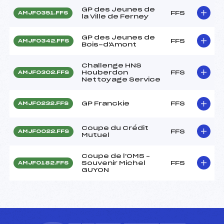
GP des Jeunes de
FFS
AMJF0351.FFS
la Ville de Ferney
GP des Jeunes de
FFS
AMJF0342.FFS
Bois-d'Amont
Challenge HNS
Houberdon
FFS
AMJF0302.FFS
Nettoyage Service
GP Franckie
FFS
AMJF0232.FFS
Coupe du Crédit
FFS
AMJF0022.FFS
Mutuel
Coupe de l'OMS –
Souvenir Michel
FFS
AMJF0182.FFS
GUYON