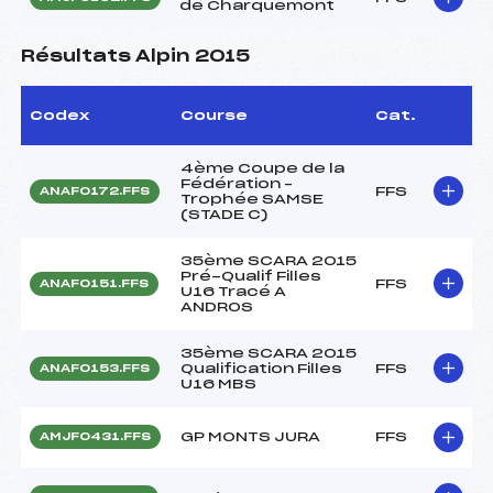
de Charquemont
Résultats Alpin 2015
Codex
Course
Cat.
4ème Coupe de la
Fédération –
FFS
ANAF0172.FFS
Trophée SAMSE
(STADE C)
35ème SCARA 2015
Pré-Qualif Filles
FFS
ANAF0151.FFS
U16 Tracé A
ANDROS
35ème SCARA 2015
Qualification Filles
FFS
ANAF0153.FFS
U16 MBS
GP MONTS JURA
FFS
AMJF0431.FFS