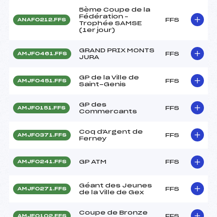
5ème Coupe de la
Fédération –
FFS
ANAF0212.FFS
Trophée SAMSE
(1er jour)
GRAND PRIX MONTS
FFS
AMJF0461.FFS
JURA
GP de la Ville de
FFS
AMJF0451.FFS
Saint-Genis
GP des
FFS
AMJF0151.FFS
Commercants
Coq d'Argent de
FFS
AMJF0371.FFS
Ferney
GP ATM
FFS
AMJF0241.FFS
Géant des Jeunes
FFS
AMJF0271.FFS
de la Ville de Gex
Coupe de Bronze
FFS
AMJF0102.FFS