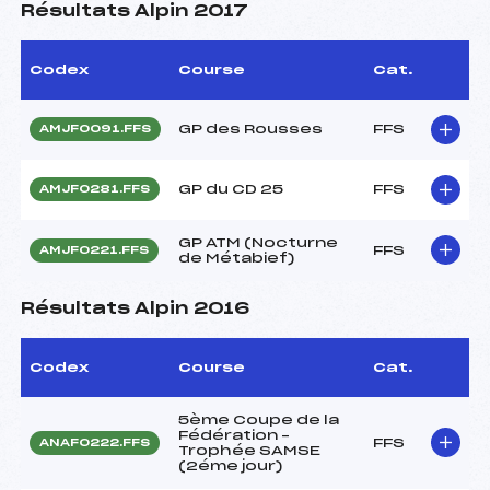
Résultats Alpin 2017
Codex
Course
Cat.
GP des Rousses
FFS
AMJF0091.FFS
GP du CD 25
FFS
AMJF0281.FFS
GP ATM (Nocturne
FFS
AMJF0221.FFS
de Métabief)
Résultats Alpin 2016
Codex
Course
Cat.
5ème Coupe de la
Fédération –
FFS
ANAF0222.FFS
Trophée SAMSE
(2éme jour)