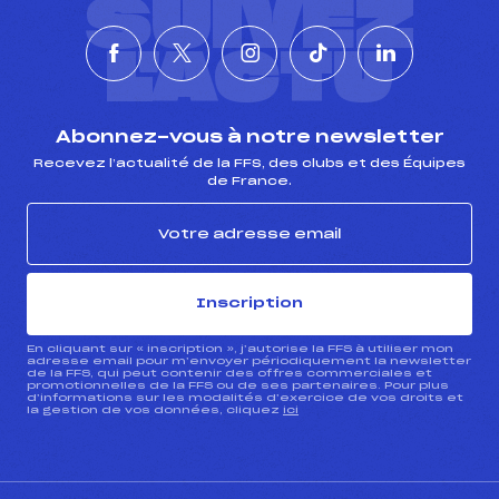
SUIVEZ
L'ACTU
Abonnez-vous à notre newsletter
Recevez l’actualité de la FFS, des clubs et des Équipes
de France.
Inscription
En cliquant sur « inscription », j’autorise la FFS à utiliser mon
adresse email pour m’envoyer périodiquement la newsletter
de la FFS, qui peut contenir des offres commerciales et
promotionnelles de la FFS ou de ses partenaires. Pour plus
d’informations sur les modalités d’exercice de vos droits et
la gestion de vos données, cliquez
ici