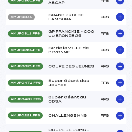
FFS
AMJF0361.FFS
ASCAP
GRAND PRIX DE
FFS
AMJF0341
LAMOURA
GP FRANCKIE – COQ
FFS
AMJF0311.FFS
de BRONZE 25
GP de la VILLE de
FFS
AMJF0261.FFS
DIVONNE
COUPE DES JEUNES
FFS
AMJF0021.FFS
Super Géant des
FFS
AMJF0471.FFS
Jeunes
Super Géant du
FFS
AMJF0481.FFS
CDSA
CHALLENGE HNS
FFS
AMJF0221.FFS
COUPE DE L'OMS –