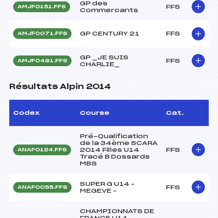
GP des
FFS
AMJF0151.FFS
Commercants
GP CENTURY 21
FFS
AMJF0071.FFS
GP _JE SUIS
FFS
AMJF0481.FFS
CHARLIE_
Résultats Alpin 2014
Codex
Course
Cat.
Pré-Qualification
de la 34ème SCARA
2014 Filles U14
FFS
ANAF0124.FFS
Tracé B Dossards
MBS
SUPER G U14 –
FFS
ANAF0055.FFS
MEGEVE –
CHAMPIONNATS DE
FRANCE U14 –