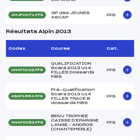
GP des JEUNES
FFS
AMJF0071.FFS
ASCAP
Résultats Alpin 2013
Codex
Course
Cat.
QUALIFICATION
Scara 2013 U14
FFS
ANAF0102.FFS
FILLES Dossards
MBS
Pré-Qualification
Scara 2013 U14
FFS
ASAF1664.FFS
FILLES TRACE B
dossards MBS
BEN'J TROPHEE
CAISSE D'EPARGNE
FFS
ANAF0053.FFS
LANGE – ANDROS
(CHANTEMERLE)