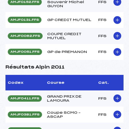
Souvenir Michel
FFS
AMJF0152.FFS
GUYON
GP CREDIT MUTUEL
FFS
AMJF0131.FFS
COUPE CREDIT
FFS
AMJF0062.FFS
MUTUEL
GP de PREMANON
FFS
AMJF0051.FFS
Résultats Alpin 2011
Codex
Course
Cat.
GRAND PRIX DE
FFS
AMJF0411.FFS
LAMOURA
Coupe SCMO –
FFS
AMJF0381.FFS
ASCAP