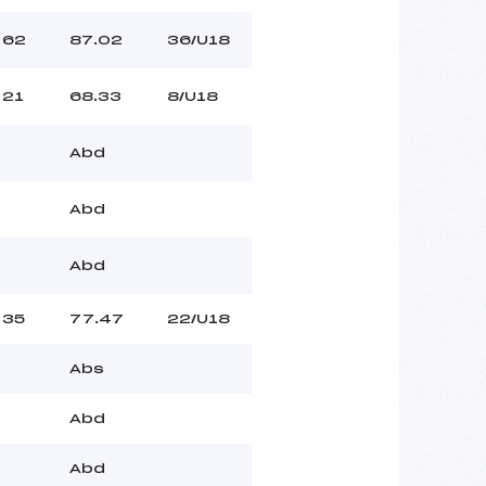
62
87.02
36/U18
21
68.33
8/U18
Abd
Abd
Abd
35
77.47
22/U18
Abs
Abd
Abd