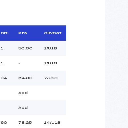
Clt.
Pts
Clt/Cat
1
50.00
1/U18
1
–
1/U18
34
64.30
7/U18
Abd
Abd
60
78.25
14/U18