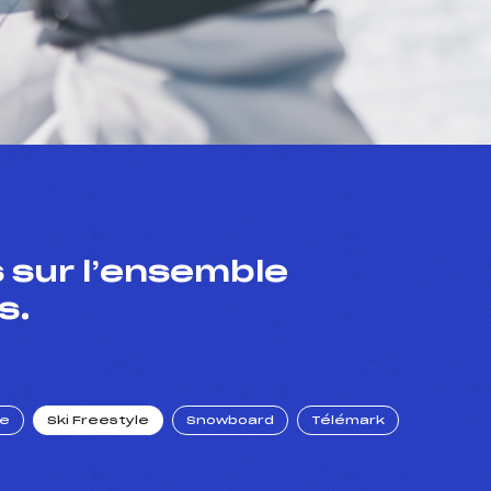
 sur l’ensemble
s.
ue
Ski Freestyle
Snowboard
Télémark