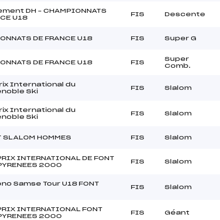
nement DH – CHAMPIONNATS
FIS
Descente
NCE U18
ONNATS DE FRANCE U18
FIS
Super G
Super
ONNATS DE FRANCE U18
FIS
Comb.
ix International du
FIS
Slalom
noble Ski
ix International du
FIS
Slalom
noble Ski
IT SLALOM HOMMES
FIS
Slalom
PRIX INTERNATIONAL DE FONT
FIS
Slalom
PYRENEES 2000
ono Samse Tour U18 FONT
FIS
Slalom
PRIX INTERNATIONAL FONT
FIS
Géant
PYRENEES 2000