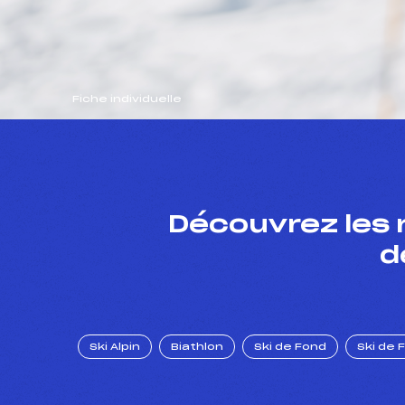
Fiche individuelle
Découvrez les 
d
Ski Alpin
Biathlon
Ski de Fond
Ski de 