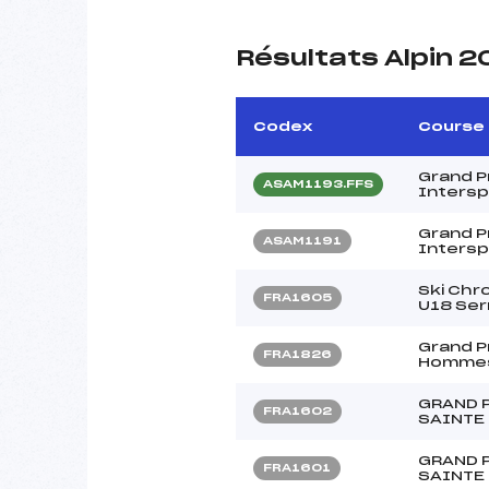
Résultats Alpin 2
Codex
Course
Grand Pr
ASAM1193.FFS
Intersp
Grand Pr
ASAM1191
Intersp
Ski Chr
FRA1605
U18 Ser
Grand Pr
FRA1826
Homme
GRAND 
FRA1602
SAINTE 
GRAND 
FRA1601
SAINTE 