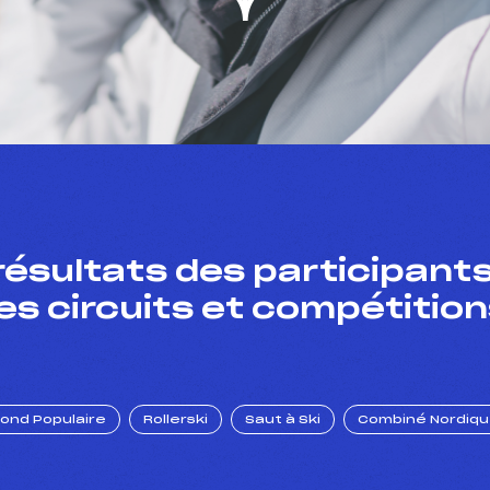
résultats des participants
es circuits et compétition
Fond Populaire
Rollerski
Saut à Ski
Combiné Nordiq