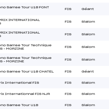
ono Samse Tour U18 FONT
FIS
Géant
PRIX INTERNATIONAL
FIS
Slalom
S
PRIX INTERNATIONAL
FIS
Slalom
S
ono Samse Tour Technique
FIS
Slalom
S – MORZINE
ono Samse Tour Technique
FIS
Slalom
S – MORZINE
ono Samse Tour U18 CHATEL
FIS
Géant
ix International FIS
FIS
Slalom
rix Internationnal FIS NJR
FIS
Slalom
ono Samse Tour U18
FIS
Slalom