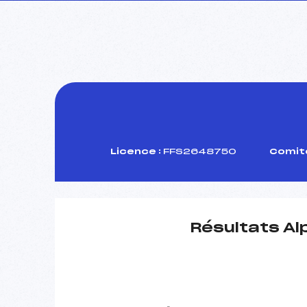
Licence :
FFS2648750
Comité
Résultats Al