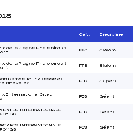
018
Cat.
Discipline
ix de la Plagne Finale circuit
FFS
Slalom
ort
ix de la Plagne Finale circuit
FFS
Slalom
ort
ono Samse Tour Vitesse et
FIS
Super G
re Chevalier
ix International Citadin
FIS
Géant
s
PRIX FIS INTERNATIONALE
FIS
Géant
FOY GS
PRIX FIS INTERNATIONALE
FIS
Géant
FOY GS