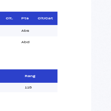
Clt.
Pts
Clt/Cat
Abs
Abd
Rang
115