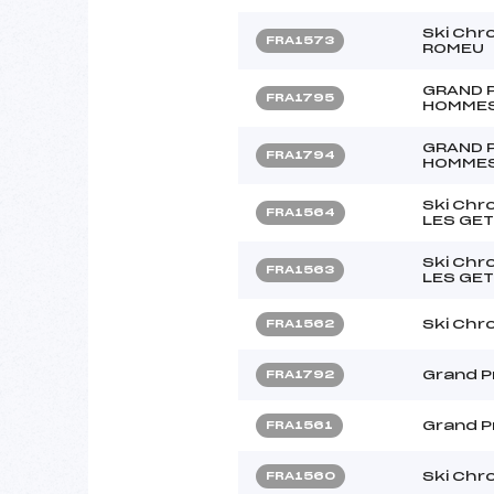
Ski Chr
FRA1573
ROMEU
GRAND 
FRA1795
HOMME
GRAND 
FRA1794
HOMME
Ski Chr
FRA1564
LES GET
Ski Chr
FRA1563
LES GET
Ski Chr
FRA1562
Grand Pr
FRA1792
Grand P
FRA1561
Ski Chr
FRA1560