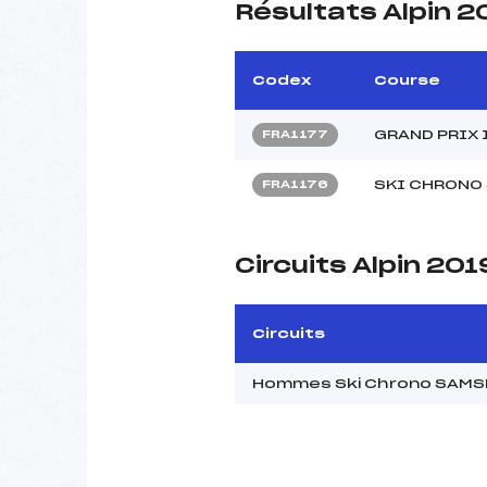
Résultats Alpin 2
Codex
Course
GRAND PRIX 
FRA1177
SKI CHRONO
FRA1176
Circuits Alpin 201
Circuits
Hommes Ski Chrono SAMSE