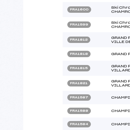
Ski Chr
FRA1600
CHAMR
Ski Chr
FRA1599
CHAMR
GRAND P
FRA1812
VILLE D
GRAND 
FRA1818
GRAND 
FRA1815
VILLARD
GRAND 
FRA1821
VILLARD
CHAMPI
FRA1587
CHAMPI
FRA1588
CHAMPI
FRA1584