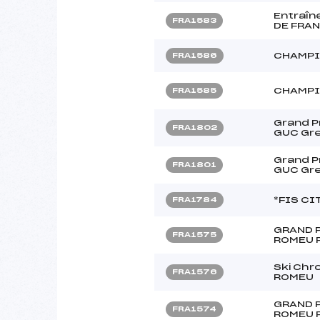
Entraî
FRA1583
DE FRA
CHAMPI
FRA1586
CHAMPI
FRA1585
Grand Pr
FRA1802
GUC Gre
Grand Pr
FRA1801
GUC Gre
*FIS C
FRA1784
GRAND 
FRA1575
ROMEU 
Ski Chr
FRA1576
ROMEU
GRAND 
FRA1574
ROMEU 