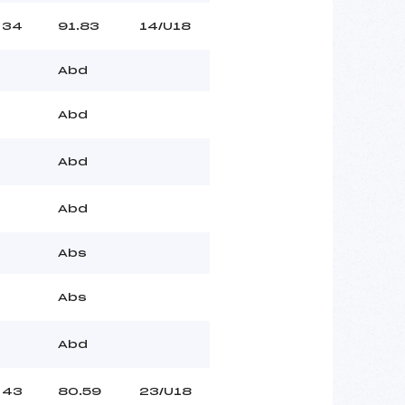
34
91.83
14/U18
Abd
Abd
Abd
Abd
Abs
Abs
Abd
43
80.59
23/U18