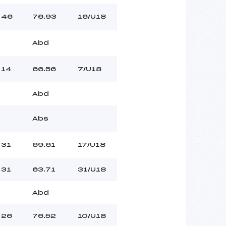
46
76.93
16/U18
Abd
14
66.56
7/U18
Abd
Abs
31
69.61
17/U18
31
63.71
31/U18
Abd
26
76.52
10/U18