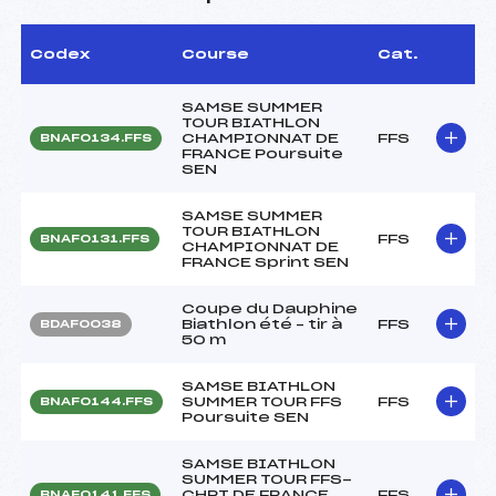
Codex
Course
Cat.
SAMSE SUMMER
TOUR BIATHLON
CHAMPIONNAT DE
FFS
BNAF0134.FFS
FRANCE Poursuite
SEN
SAMSE SUMMER
TOUR BIATHLON
FFS
BNAF0131.FFS
CHAMPIONNAT DE
FRANCE Sprint SEN
Coupe du Dauphine
Biathlon été – tir à
FFS
BDAF0038
50 m
SAMSE BIATHLON
SUMMER TOUR FFS
FFS
BNAF0144.FFS
Poursuite SEN
SAMSE BIATHLON
SUMMER TOUR FFS-
CHPT DE FRANCE
FFS
BNAF0141.FFS