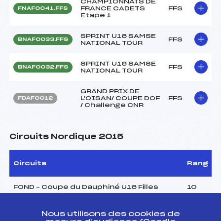
CHAMPIONNATS DE
FRANCE CADETS
FFS
FNAF0041.FFS
Etape 1
SPRINT U16 SAMSE
FFS
BNAF0033.FFS
NATIONAL TOUR
SPRINT U16 SAMSE
FFS
BNAF0032.FFS
NATIONAL TOUR
GRAND PRIX DE
L'OISAN/ COUPE DOF
FFS
FDAF0012
/ Challenge CNR
Circuits Nordique 2015
Circuits
Rang
FOND – Coupe du Dauphiné U16 Filles
10
Challenge régional du Dauphiné Biathlon
1
Nous utilisons des cookies de
Filles