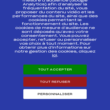
mesure d’audience (Google
Analytics) afin d’analyser la
FOND – Championnats de France U16
fréquentation du site, vous
27
Filles
proposer du contenu vidéo et les
performances du site, ainsi que des
cookies permettant le
Résultats Nordique 2014
fonctionnement du site. Les
cookies de mesure d’audience ne
sont déposés qu’avec votre
Codex
Course
Cat.
consentement. Vous pouvez
accepter, refuser ou personnaliser
vos choix à tout moment. Pour
BIATHLON SUMMER
obtenir plus d'informations sur
FFS
BNAF0152
TOUR
notre gestion des cookies, cliquez
ici
.
Biathlon Régional
FFS
BDAF0043
Challenge CNR
TOUT ACCEPTER
SUMMER MINI
BIATHLON U16
FFS
BNAF0142
(CADETS)
TOUT REFUSER
GRAND PRIX DU
PERSONNALISER
CHARTROUSIN (MBP
FFS
FDAF0063
M+F / CAD F) —
Challenge de biathlon