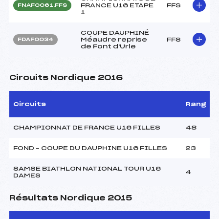
FRANCE U16 ETAPE
FFS
FNAF0061.FFS
1
COUPE DAUPHINÉ
Méaudre reprise
FFS
FDAF0034
de Font d'Urle
Circuits Nordique 2016
Circuits
Rang
CHAMPIONNAT DE FRANCE U16 FILLES
48
FOND – COUPE DU DAUPHINE U16 FILLES
23
SAMSE BIATHLON NATIONAL TOUR U16
4
DAMES
Résultats Nordique 2015