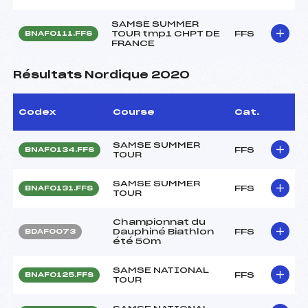
SAMSE SUMMER
TOUR tmp1 CHPT DE
FFS
BNAF0111.FFS
FRANCE
Résultats Nordique 2020
Codex
Course
Cat.
SAMSE SUMMER
FFS
BNAF0134.FFS
TOUR
SAMSE SUMMER
FFS
BNAF0131.FFS
TOUR
Championnat du
Dauphiné Biathlon
FFS
BDAF0073
été 50m
SAMSE NATIONAL
FFS
BNAF0125.FFS
TOUR