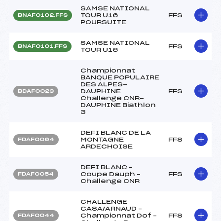
SAMSE NATIONAL
TOUR U16
FFS
BNAF0102.FFS
POURSUITE
SAMSE NATIONAL
FFS
BNAF0101.FFS
TOUR U16
Championnat
BANQUE POPULAIRE
DES ALPES-
DAUPHINE
FFS
BDAF0023
Challenge CNR-
DAUPHINE Biathlon
3
DEFI BLANC DE LA
MONTAGNE
FFS
FDAF0064
ARDECHOISE
DEFI BLANC –
Coupe Dauph –
FFS
FDAF0054
Challenge CNR
CHALLENGE
CASA/ARNAUD –
Championnat Dof –
FFS
FDAF0044