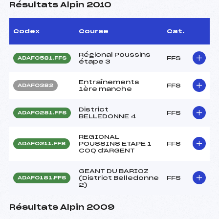
Résultats Alpin 2010
Codex
Course
Cat.
Régional Poussins
FFS
ADAF0581.FFS
étape 3
Entraînements
FFS
ADAF0382
1ère manche
District
FFS
ADAF0281.FFS
BELLEDONNE 4
REGIONAL
POUSSINS ETAPE 1
FFS
ADAF0211.FFS
COQ d'ARGENT
GEANT DU BARIOZ
(District Belledonne
FFS
ADAF0181.FFS
2)
Résultats Alpin 2009