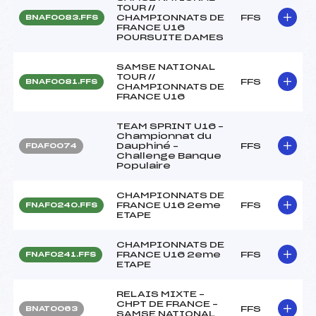
TOUR //
CHAMPIONNATS DE
FFS
BNAF0083.FFS
FRANCE U16
POURSUITE DAMES
SAMSE NATIONAL
TOUR //
FFS
BNAF0081.FFS
CHAMPIONNATS DE
FRANCE U16
TEAM SPRINT U16 –
Championnat du
Dauphiné –
FFS
FDAF0074
Challenge Banque
Populaire
CHAMPIONNATS DE
FRANCE U16 2eme
FFS
FNAF0240.FFS
ETAPE
CHAMPIONNATS DE
FRANCE U16 2eme
FFS
FNAF0241.FFS
ETAPE
RELAIS MIXTE –
CHPT DE FRANCE –
FFS
BNAT0063
SAMSE NATIONAL