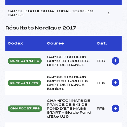
SAMSE BIATHLON NATIONAL TOUR U19
1
DAMES
Résultats Nordique 2017
Codex
Course
Cat.
SAMSE BIATHLON
SUMMER TOUR FFS-
FFS
BNAF0144.FFS
CHPT DE FRANCE
SAMSE BIATHLON
SUMMER TOUR FFS-
FFS
BNAF0141.FFS
CHPT DE FRANCE
Seniors
CHAMPIONNATS DE
FRANCE DE SKI DE
FOND D'ETE MASS
FFS
ONAF0027.FFS
START – Ski de Fond
d'Eté U16