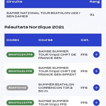
Circuits
Rang
SAMSE NATIONAL TOUR BIATHLON U22 /
31
SEN DAMES
Résultats Nordique 2021
Codex
Course
Cat.
SAMSE SUMMER
TOUR tmp2 CHPT DE
FFS
BNAF0124.FFS
FRANCE SEN
SAMSE SUMMER
TOUR tmp2 CHPT DE
FFS
BNAF0121.FFS
FRANCE SEN SPRINT
SUMMER BIATHLON
CORRENCON TIR à
FFS
BDAF0042
50 m
SAMSE SUMMER
FFS
BNAF0113.FFS
TOUR tmp1 FFS