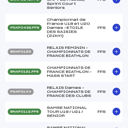
Sprint Court
Seniors
Championnat de
France U18 et U20
Dames -ETOILE
FFS
FNAF0432.FFS
DES SAISIES
(21km)
RELAIS FEMININ –
CHAMPIONNATS DE
FFS
BNAF0123
FRANCE BIATHLON
CHAMPIONNATS DE
FRANCE BIATHLON –
FFS
BNAF0121.FFS
MASS START
RELAIS Dames –
CHAMPIONNATS DE
FFS
FNAF0144
FRANCE DES CLUBS
SAMSE NATIONAL
TOUR U19 / U21 /
FFS
BNAF0112.FFS
SENIOR
SAMSE NATIONAL