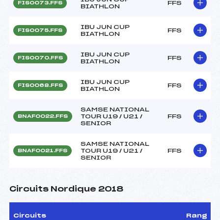
FFS
FIS0073.FFS
BIATHLON
IBU JUN CUP
FFS
FIS0075.FFS
BIATHLON
IBU JUN CUP
FFS
FIS0070.FFS
BIATHLON
IBU JUN CUP
FFS
FIS0068.FFS
BIATHLON
SAMSE NATIONAL
TOUR U19 / U21 /
FFS
BNAF0022.FFS
SENIOR
SAMSE NATIONAL
TOUR U19 / U21 /
FFS
BNAF0021.FFS
SENIOR
Circuits Nordique 2018
Circuits
Rang