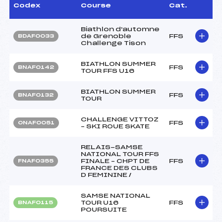
Codex
Course
Cat.
Biathlon d'automne
de Grenoble
FFS
BDAF0033
Challenge Tison
BIATHLON SUMMER
FFS
BNAF0142
TOUR FFS U16
BIATHLON SUMMER
FFS
BNAF0132
TOUR
CHALLENGE VITTOZ
FFS
ONAF0051
– SKI ROUE SKATE
RELAIS-SAMSE
NATIONAL TOUR FFS
FINALE – CHPT DE
FFS
FNAF0355
FRANCE DES CLUBS
D FEMININE /
SAMSE NATIONAL
TOUR U16
FFS
BNAF0115
POURSUITE