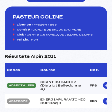
PASTEUR COLINE
foi(s) le ski
Licence :
FFS2647855
Comité :
COMITE DE SKI DU DAUPHINE
Club :
05448 C.S NORDIQUE VILLARD DE LANS
Val. Lic. :
Non
Résultats Alpin 2011
Codex
Course
Cat.
GEANT DU BARIOZ
(District Belledonne
FFS
ADAF0741.FFS
4)
ENERGIAPURA/ATOMIC
FFS
ADAF0072
CUP Coq B