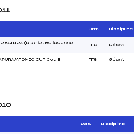
011
Cat.
Discipline
U BARIOZ (District Belledonne
FFS
Géant
APURA/ATOMIC CUP Coq B
FFS
Géant
010
Cat.
Discipline