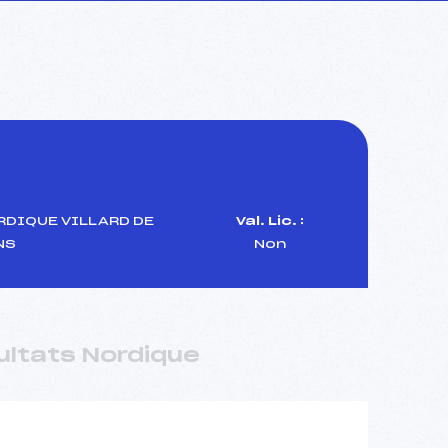
RDIQUE VILLARD DE
Val. Lic. :
NS
Non
ultats Nordique