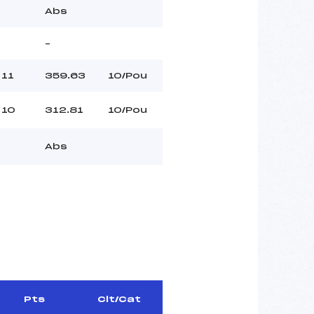
Abs
–
11
359.63
10/Pou
10
312.81
10/Pou
Abs
Pts
Clt/Cat