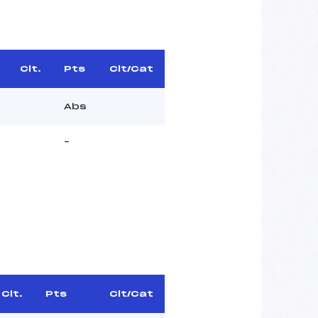
Clt.
Pts
Clt/Cat
Abs
–
Clt.
Pts
Clt/Cat