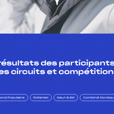
résultats des participants
es circuits et compétition
Fond Populaire
Rollerski
Saut à Ski
Combiné Nordiq