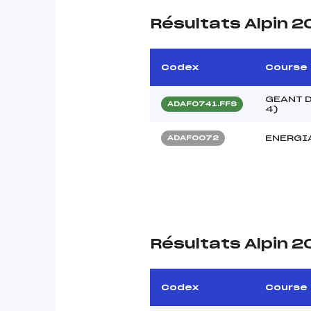
Résultats Alpin 2
Codex
Course
GEANT D
ADAF0741.FFS
4)
ENERGI
ADAF0072
Résultats Alpin 2
Codex
Course