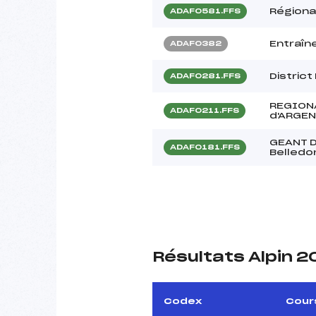
Régiona
ADAF0581.FFS
Entraî
ADAF0382
Distric
ADAF0281.FFS
REGION
ADAF0211.FFS
d'ARGE
GEANT D
ADAF0181.FFS
Belledo
Résultats Alpin 
Codex
Cour