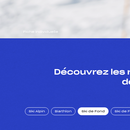
Fiche individuelle
Découvrez les 
d
Ski Alpin
Biathlon
Ski de Fond
Ski de 