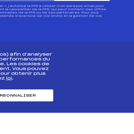
ion », j’autorise la FFS à utiliser mon adresse email pour
 la newsletter de la FFS, qui peut contenir des offres
nnelles de la FFS ou de ses partenaires. Pour plus
dalités d’exercice de vos droits et la gestion de vos
s) afin d’analyser
s performances du
e. Les cookies de
ent. Vous pouvez
athlète
our obtenir plus
uez
ici
.
t professionnel
e et chronométrage
RSONNALISER
nt des habiletés