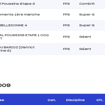
l Poussins étape 3
FFS
Combi R
nements 1ère manche
FFS
Super G
t BELLEDONNE 4
FFS
Super G
AL POUSSINS ETAPE 1 COQ
FFS
Géant
NT
U BARIOZ (District
FFS
Géant
nne 2)
2009
se
Cat.
Discipline
Clt.