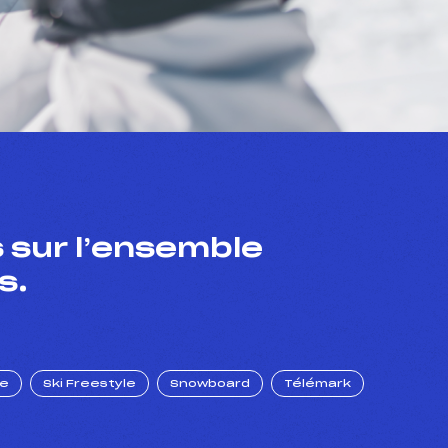
 sur l’ensemble
s.
ue
Ski Freestyle
Snowboard
Télémark