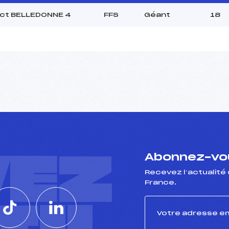
rict BELLEDONNE 4
FFS
Géant
18
VEZ
Abonnez-vou
Recevez l’actualité 
France.