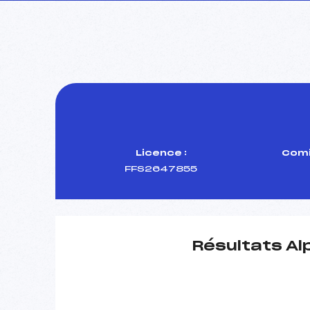
Licence :
Comi
FFS2647855
Résultats Al