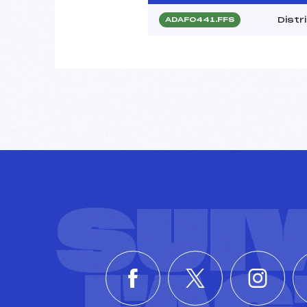
Dist
ADAF0441.FFS
SUI