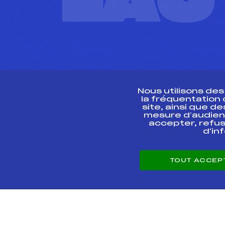
L'A
Nous utilisons de
la fréquentation
site, ainsi que 
R
mesure d’audien
accepter, refus
d'in
CONTACT
TOUT ACCEP
ESPACE PRESSE