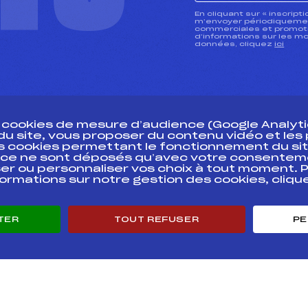
CTU
En cliquant sur « inscript
m’envoyer périodiquement
commerciales et promotio
d’informations sur les mo
données, cliquez
ici
s cookies de mesure d’audience (Google Analytic
 du site, vous proposer du contenu vidéo et le
des cookies permettant le fonctionnement du sit
essources
ce ne sont déposés qu’avec votre consentem
Pass’Neige
Pôle vie de l’
er ou personnaliser vos choix à tout moment. P
formations sur notre gestion des cookies, cliq
Projet sportif fédéral
Enseignemen
Projet de performance fédéral
Informatiqu
Antidopage
Circuits
TER
TOUT REFUSER
PE
Pôle Développement, Formation, Suivi
Carrières
Scientifique
Développeme
Listes ministérielles
mentales