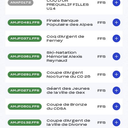
COQ D'OR
FFS
ANAF0172
PREQUALIF FILLES
U14
Finale Banque
FFS
AMJF0481.FFS
Populaire des Alpes
Coq d'Argent de
FFS
AMJF0371.FFS
Ferney
Ski-Natation
Mémorial Alexis
FFS
AMJF0361.FFS
Reynaud
Coupe d'Argent
FFS
AMJF0291.FFS
Nocturne du CD 25
Géant des Jeunes
FFS
AMJF0271.FFS
de la Ville de Gex
Coupe de Bronze
FFS
AMJF0501.FFS
du CDSA
Coupe d'Argent de
FFS
AMJF0132.FFS
la Ville de Divonne