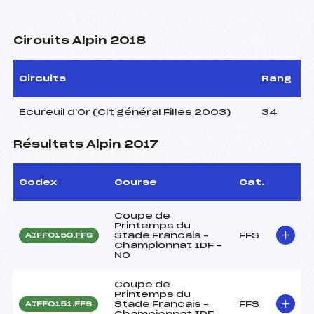
Circuits Alpin 2018
Circuits
Rang
Ecureuil d'Or (Clt général Filles 2003)
34
Résultats Alpin 2017
Codex
Course
Cat.
Coupe de
Printemps du
Stade Francais –
FFS
AIFF0153.FFS
Championnat IDF -
NO
Coupe de
Printemps du
Stade Francais –
FFS
AIFF0151.FFS
Championnat IDF –