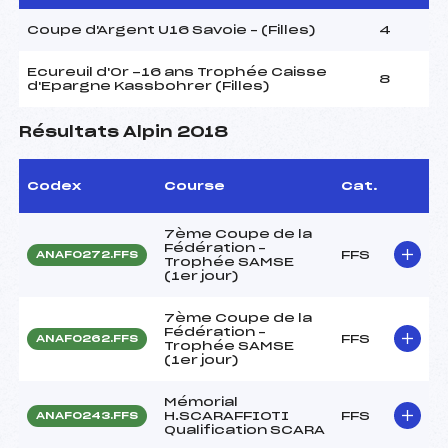
Coupe d'Argent U16 Savoie – (Filles)
4
Ecureuil d'Or -16 ans Trophée Caisse
8
d'Epargne Kassbohrer (Filles)
Résultats Alpin 2018
Codex
Course
Cat.
7ème Coupe de la
Fédération –
FFS
ANAF0272.FFS
Trophée SAMSE
(1er jour)
7ème Coupe de la
Fédération –
FFS
ANAF0262.FFS
Trophée SAMSE
(1er jour)
Mémorial
H.SCARAFFIOTI
FFS
ANAF0243.FFS
Qualification SCARA