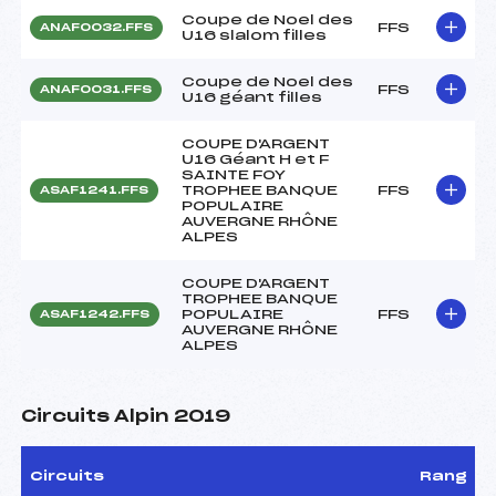
Coupe de Noel des
FFS
ANAF0032.FFS
U16 slalom filles
Coupe de Noel des
FFS
ANAF0031.FFS
U16 géant filles
COUPE D'ARGENT
U16 Géant H et F
SAINTE FOY
TROPHEE BANQUE
FFS
ASAF1241.FFS
POPULAIRE
AUVERGNE RHÔNE
ALPES
COUPE D'ARGENT
TROPHEE BANQUE
POPULAIRE
FFS
ASAF1242.FFS
AUVERGNE RHÔNE
ALPES
Circuits Alpin 2019
Circuits
Rang