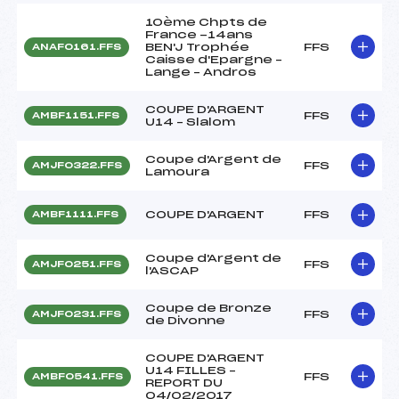
10ème Chpts de
France -14ans
BEN'J Trophée
FFS
ANAF0161.FFS
Caisse d'Epargne –
Lange – Andros
COUPE D'ARGENT
FFS
AMBF1151.FFS
U14 – Slalom
Coupe d'Argent de
FFS
AMJF0322.FFS
Lamoura
COUPE D'ARGENT
FFS
AMBF1111.FFS
Coupe d'Argent de
FFS
AMJF0251.FFS
l'ASCAP
Coupe de Bronze
FFS
AMJF0231.FFS
de Divonne
COUPE D'ARGENT
U14 FILLES –
FFS
AMBF0541.FFS
REPORT DU
04/02/2017