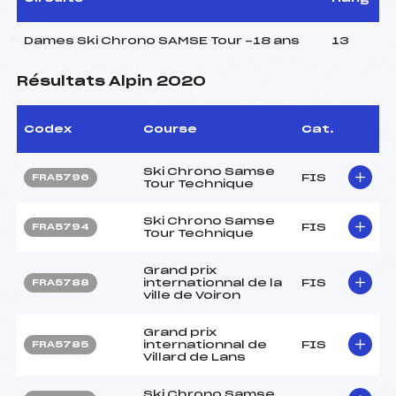
Dames Ski Chrono SAMSE Tour -18 ans
13
Résultats Alpin 2020
Codex
Course
Cat.
Ski Chrono Samse
FIS
FRA5796
Tour Technique
Ski Chrono Samse
FIS
FRA5794
Tour Technique
Grand prix
internationnal de la
FIS
FRA5788
ville de Voiron
Grand prix
internationnal de
FIS
FRA5785
Villard de Lans
Ski Chrono Samse