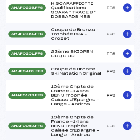
H.SCARAFFIOTTI
Qualifications
FFS
ANAF0225.FFS
SCARA * TRACE B *
DOSSARDS MBS
Coupe de Bronze –
Trophée BPA –
FFS
AMJF0451.FFS
Crozet
23ème SKIOPEN
FFS
ANAF0201.FFS
COQ D OR
Coupe de Bronze
FFS
AMJF0401.FFS
Ski Natation Original
10ème Chpts de
France -14ans
BEN'J Trophée
FFS
ANAF0163.FFS
Caisse d'Epargne –
Lange – Andros
10ème Chpts de
France -14ans
BEN'J Trophée
FFS
ANAF0162.FFS
Caisse d'Epargne –
Lange – Andros