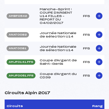
Manche-Sprint :
COUPE D'ARGENT
U14 FILLES –
FFS
AMBF0542
REPORT DU
04/02/2017
Journée Nationale
FFS
ANAT0082
de sélection U14
Journée Nationale
FFS
ANAT0081
de sélection U14
Coupe d'Argent de
FFS
AMJF0141.FFS
Saint-Genis
Coupe d'Argent du
FFS
AMJF0051.FFS
CD39
Circuits Alpin 2017
Circuits
Rang