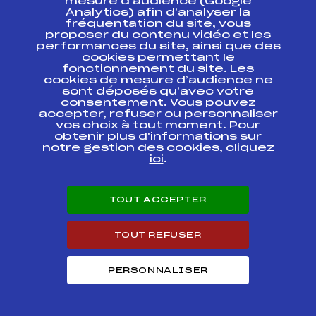
mesure d’audience (Google
régionaux Ile de
FFS
AIFT0092.FFS
Analytics) afin d’analyser la
France 2015 jeunes
fréquentation du site, vous
proposer du contenu vidéo et les
performances du site, ainsi que des
Parcours
FFS
AMJF0451
Technique
cookies permettant le
fonctionnement du site. Les
cookies de mesure d’audience ne
GP SCJG FERNEY
sont déposés qu’avec votre
CROZET – TROPHEE
FFS
AMJF0391.FFS
consentement. Vous pouvez
GINO RAVELLI
accepter, refuser ou personnaliser
vos choix à tout moment. Pour
obtenir plus d'informations sur
GPJ de Morteau
FFS
AMJF0371.FFS
notre gestion des cookies, cliquez
ici
.
Ski Natation
Mémorial Alexis
FFS
AMJF0341.FFS
Reynaud
TOUT ACCEPTER
GP des Jeunes de
FFS
AMJF0141.FFS
la Ville de Divonne
TOUT REFUSER
SUPER G du CDSA
FFS
AMJF0231.FFS
PERSONNALISER
SUPER G des
JEUNES de la VILLE
FFS
AMJF0221.FFS