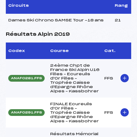
Circuits
Rang
Dames Ski Chrono SAMSE Tour -18 ans
21
Résultats Alpin 2019
Codex
Course
Cat.
24ème Chpt de
France Ski Alpin U16
Filles – Ecureuils
d'Or Filles –
FFS
ANAF0281.FFS
Trophée Caisse
d'Epargne Rhône
Alpes – Kassbohrer
FINALE Ecureuils
d'Or Filles –
Trophée Caisse
FFS
ANAF0291.FFS
d'Epargne Rhône
Alpes – Kassbohrer
Résultats Mémorial