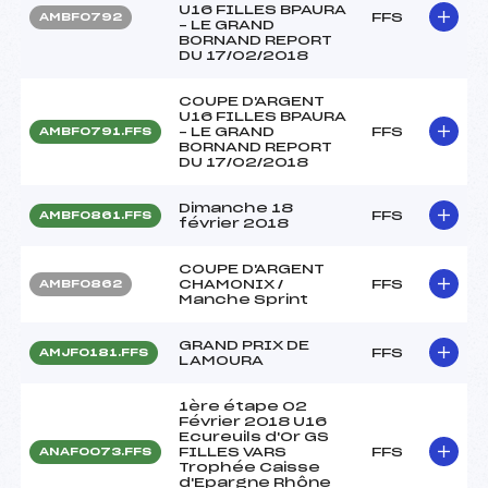
U16 FILLES BPAURA
FFS
AMBF0792
– LE GRAND
BORNAND REPORT
DU 17/02/2018
COUPE D'ARGENT
U16 FILLES BPAURA
– LE GRAND
FFS
AMBF0791.FFS
BORNAND REPORT
DU 17/02/2018
Dimanche 18
FFS
AMBF0861.FFS
février 2018
COUPE D'ARGENT
CHAMONIX /
FFS
AMBF0862
Manche Sprint
GRAND PRIX DE
FFS
AMJF0181.FFS
LAMOURA
1ère étape 02
Février 2018 U16
Ecureuils d'Or GS
FILLES VARS
FFS
ANAF0073.FFS
Trophée Caisse
d'Epargne Rhône