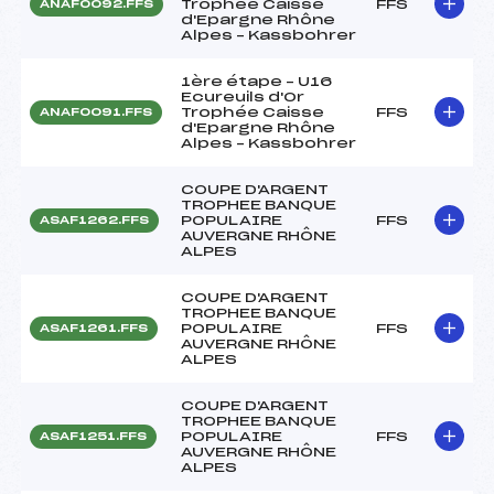
Trophée Caisse
FFS
ANAF0092.FFS
d'Epargne Rhône
Alpes – Kassbohrer
1ère étape – U16
Ecureuils d'Or
Trophée Caisse
FFS
ANAF0091.FFS
d'Epargne Rhône
Alpes – Kassbohrer
COUPE D'ARGENT
TROPHEE BANQUE
POPULAIRE
FFS
ASAF1262.FFS
AUVERGNE RHÔNE
ALPES
COUPE D'ARGENT
TROPHEE BANQUE
POPULAIRE
FFS
ASAF1261.FFS
AUVERGNE RHÔNE
ALPES
COUPE D'ARGENT
TROPHEE BANQUE
POPULAIRE
FFS
ASAF1251.FFS
AUVERGNE RHÔNE
ALPES