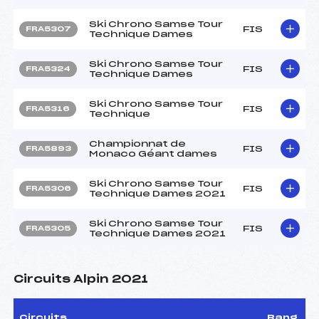
Ski Chrono Samse Tour
FIS
FRA5307
Technique Dames
Ski Chrono Samse Tour
FIS
FRA5324
Technique Dames
Ski Chrono Samse Tour
FIS
FRA5316
Technique
Championnat de
FIS
FRA5893
Monaco Géant dames
Ski Chrono Samse Tour
FIS
FRA5306
Technique Dames 2021
Ski Chrono Samse Tour
FIS
FRA5305
Technique Dames 2021
Circuits Alpin 2021
Circuits
Rang