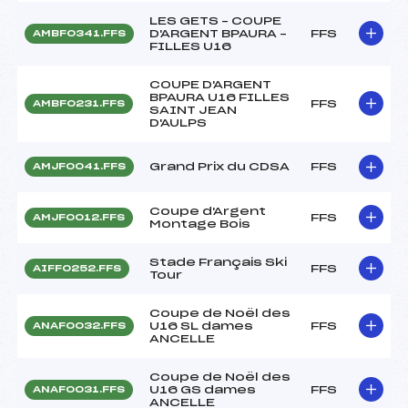
LES GETS – COUPE
D'ARGENT BPAURA –
FFS
AMBF0341.FFS
FILLES U16
COUPE D'ARGENT
BPAURA U16 FILLES
FFS
AMBF0231.FFS
SAINT JEAN
D'AULPS
Grand Prix du CDSA
FFS
AMJF0041.FFS
Coupe d'Argent
FFS
AMJF0012.FFS
Montage Bois
Stade Français Ski
FFS
AIFF0252.FFS
Tour
Coupe de Noël des
U16 SL dames
FFS
ANAF0032.FFS
ANCELLE
Coupe de Noël des
U16 GS dames
FFS
ANAF0031.FFS
ANCELLE