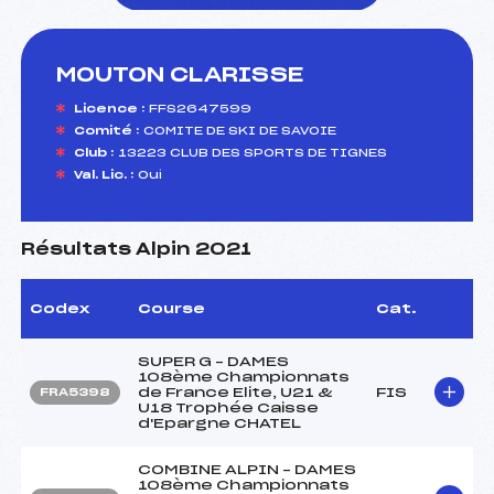
MOUTON CLARISSE
foi(s) le ski
Licence :
FFS2647599
Comité :
COMITE DE SKI DE SAVOIE
Club :
13223 CLUB DES SPORTS DE TIGNES
Val. Lic. :
Oui
Résultats Alpin 2021
Codex
Course
Cat.
SUPER G – DAMES
108ème Championnats
de France Elite, U21 &
FIS
FRA5398
U18 Trophée Caisse
d'Epargne CHATEL
COMBINE ALPIN – DAMES
108ème Championnats