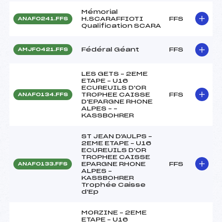
Mémorial
H.SCARAFFIOTI
FFS
ANAF0241.FFS
Qualification SCARA
Fédéral Géant
FFS
AMJF0421.FFS
LES GETS – 2EME
ETAPE – U16
ECUREUILS D'OR
TROPHEE CAISSE
FFS
ANAF0134.FFS
D'EPARGNE RHONE
ALPES – –
KASSBOHRER
ST JEAN D'AULPS –
2EME ETAPE – U16
ECUREUILS D'OR
TROPHEE CAISSE
EPARGNE RHONE
FFS
ANAF0133.FFS
ALPES –
KASSBOHRER
Trophée Caisse
d'Ep
MORZINE – 2EME
ETAPE – U16