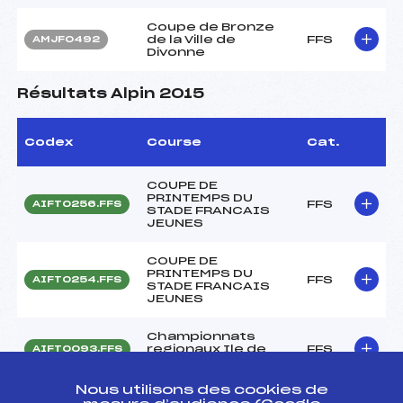
Coupe de Bronze
de la Ville de
FFS
AMJF0492
Divonne
Résultats Alpin 2015
Codex
Course
Cat.
COUPE DE
PRINTEMPS DU
FFS
AIFT0256.FFS
STADE FRANCAIS
JEUNES
COUPE DE
PRINTEMPS DU
FFS
AIFT0254.FFS
STADE FRANCAIS
JEUNES
Championnats
regionaux Ile de
FFS
AIFT0093.FFS
France 2015 jeunes
Nous utilisons des cookies de
Championnats