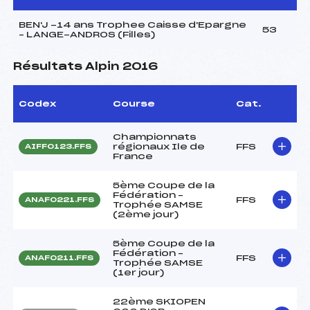
BEN'J -14 ans Trophee Caisse d'Epargne
53
– LANGE-ANDROS (Filles)
Résultats Alpin 2016
Codex
Course
Cat.
Championnats
régionaux Ile de
FFS
AIFF0123.FFS
France
5ème Coupe de la
Fédération –
FFS
ANAF0221.FFS
Trophée SAMSE
(2ème jour)
5ème Coupe de la
Fédération –
FFS
ANAF0211.FFS
Trophée SAMSE
(1er jour)
22ème SKIOPEN