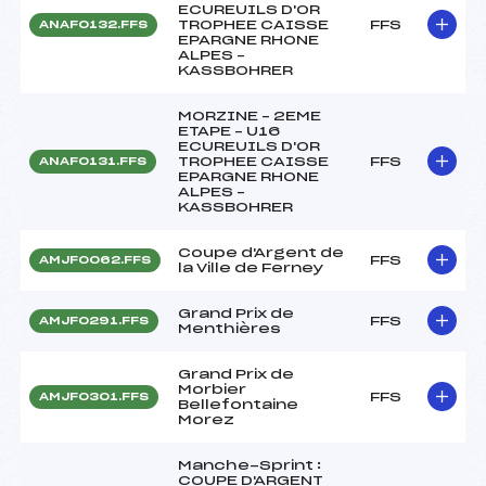
ECUREUILS D'OR
TROPHEE CAISSE
FFS
ANAF0132.FFS
EPARGNE RHONE
ALPES –
KASSBOHRER
MORZINE – 2EME
ETAPE – U16
ECUREUILS D'OR
TROPHEE CAISSE
FFS
ANAF0131.FFS
EPARGNE RHONE
ALPES –
KASSBOHRER
Coupe d'Argent de
FFS
AMJF0062.FFS
la Ville de Ferney
Grand Prix de
FFS
AMJF0291.FFS
Menthières
Grand Prix de
Morbier
FFS
AMJF0301.FFS
Bellefontaine
Morez
Manche-Sprint :
COUPE D'ARGENT