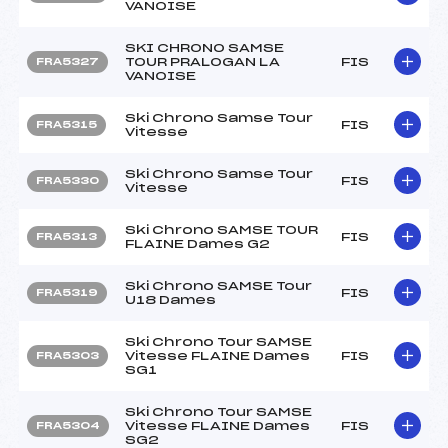
VANOISE
SKI CHRONO SAMSE
TOUR PRALOGAN LA
FIS
FRA5327
VANOISE
Ski Chrono Samse Tour
FIS
FRA5315
Vitesse
Ski Chrono Samse Tour
FIS
FRA5330
Vitesse
Ski Chrono SAMSE TOUR
FIS
FRA5313
FLAINE Dames G2
Ski Chrono SAMSE Tour
FIS
FRA5319
U18 Dames
Ski Chrono Tour SAMSE
Vitesse FLAINE Dames
FIS
FRA5303
SG1
Ski Chrono Tour SAMSE
Vitesse FLAINE Dames
FIS
FRA5304
SG2