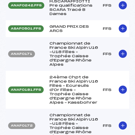
H.SCARAFFIOTTI
Pre qualifications
FFS
ANAF0242.FFS
SCARA Tracé B
Dames
GRAND PRIX DES
FFS
ASAF0501.FFS
ARCS
Championnat de
France Ski Alpin U16
-U18 Filles –
FFS
ANAF0171
Trophée Caisse
d'Epargne Rhône
Alpes
24ème Chpt de
France Ski Alpin U16
Filles – Ecureuils
d'Or Filles –
FFS
ANAF0181.FFS
Trophée Caisse
d'Epargne Rhône
Alpes – Kassbohrer
Championnat de
France Ski Alpin U16
-U18 Filles –
FFS
ANAF0172
Trophée Caisse
d'Epargne Rhône