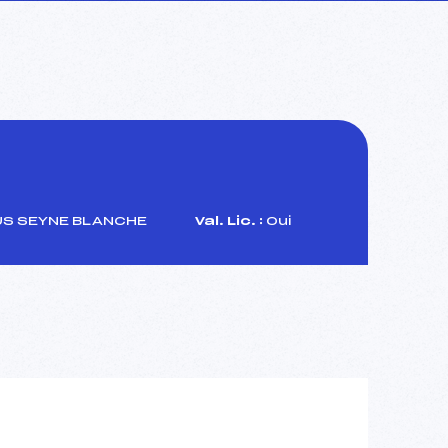
US SEYNE BLANCHE
Val. Lic. :
Oui