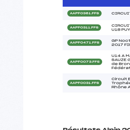
CIRCUI
AAPF0361.FFS
CIRCUI
AAPF0311.FFS
U18 PU
GP Noct
AAPF0471.FFS
2017 FI
U14 A 
SAUZE 
AAPF0073.FFS
de Bron
Fédérat
Circuit
Trophée
AAPF0031.FFS
Rhône 