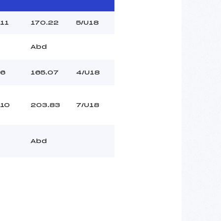
11
170.22
5/U18
Abd
6
165.07
4/U18
10
203.83
7/U18
Abd