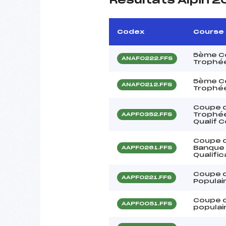
Résultats Alpin 2
Codex
Course
5ème Co
ANAF0222.FFS
Trophée
5ème Co
ANAF0212.FFS
Trophée
Coupe d
Trophée
AAPF0352.FFS
Qualif 
Coupe d
Banque 
AAPF0261.FFS
Qualifi
Coupe d
AAPF0221.FFS
Populai
Coupe d
AAPF0051.FFS
populair