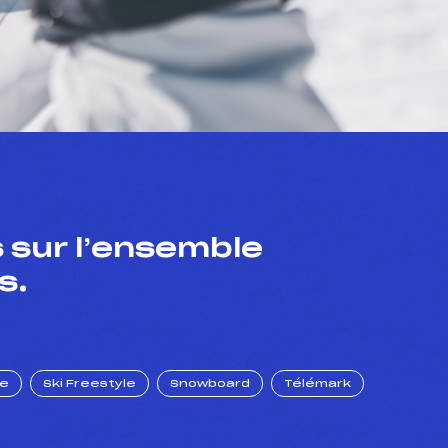
 sur l’ensemble
s.
ue
Ski Freestyle
Snowboard
Télémark