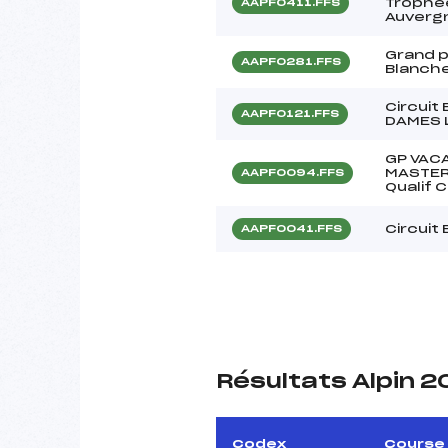
Trophée
AAPF0411.FFS
Auverg
Grand p
AAPF0281.FFS
Blanch
Circuit
AAPF0121.FFS
DAMES 
GP VAC
MASTER
AAPF0094.FFS
Qualif 
Circuit
AAPF0041.FFS
Résultats Alpin 2
Codex
Course