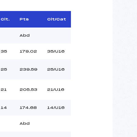
Clt.
Pts
Clt/Cat
Abd
35
179.02
35/U16
25
239.59
25/U16
21
205.53
21/U16
14
174.68
14/U16
Abd