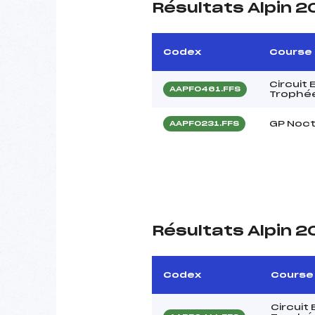
Résultats Alpin 2
Codex
Course
Circuit
AAPF0461.FFS
Trophée
GP Noct
AAPF0231.FFS
Résultats Alpin 2
Codex
Course
Circuit