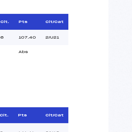
Clt.
Pts
Clt/Cat
6
107.40
2/U21
Abs
Clt.
Pts
Clt/Cat