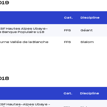
019
Cat.
Discipline
 ESF Hautes Alpes Ubaye-
FFS
Géant
 Banque Populaire U18
urne Vallée de la Blanche
FFS
Slalom
018
Cat.
Discipline
 ESF Hautes-Alpes Ubaye –