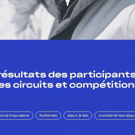
résultats des participants
es circuits et compétition
Fond Populaire
Rollerski
Saut à Ski
Combiné Nordiq