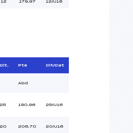
12
179.97
12/U16
Clt.
Pts
Clt/Cat
Abd
25
190.96
25/U16
20
206.70
20/U16