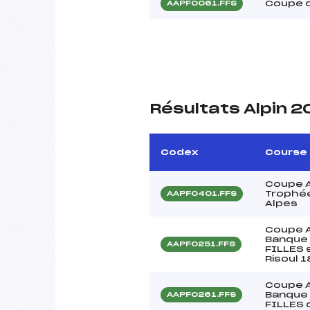
Coupe d
AAPF0061.FFS
Résultats Alpin 2
Codex
Course
Coupe A
Trophée
AAPF0401.FFS
Alpes
Coupe A
Banque 
AAPF0251.FFS
FILLES 
Risoul 
Coupe A
Banque 
AAPF0261.FFS
FILLES 