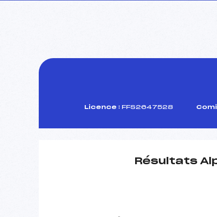
Licence :
FFS2647528
Comi
Résultats Al