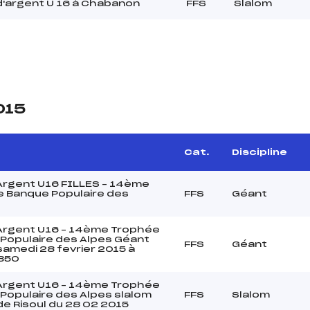
'argent U 16 à Chabanon
FFS
Slalom
015
Cat.
Discipline
rgent U16 FILLES – 14ème
 Banque Populaire des
FFS
Géant
rgent U16 – 14ème Trophée
Populaire des Alpes Géant
FFS
Géant
samedi 28 fevrier 2015 à
1850
rgent U16 – 14ème Trophée
Populaire des Alpes slalom
FFS
Slalom
de Risoul du 28 02 2015