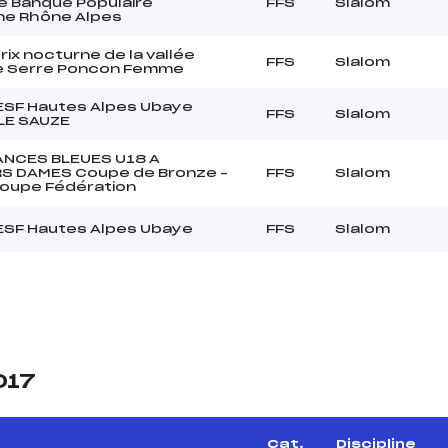
 Banque Populaire
FFS
Slalom
ne Rhône Alpes
rix nocturne de la vallée
FFS
Slalom
e Serre Poncon Femme
 ESF Hautes Alpes Ubaye
FFS
Slalom
LE SAUZE
ANCES BLEUES U18 A
S DAMES Coupe de Bronze –
FFS
Slalom
Coupe Fédération
 ESF Hautes Alpes Ubaye
FFS
Slalom
017
Cat.
Discipline