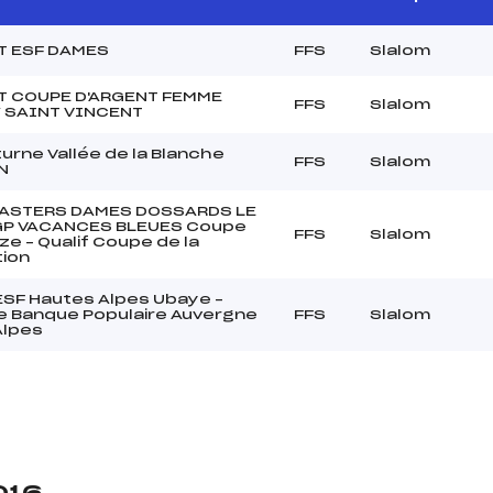
T ESF DAMES
FFS
Slalom
T COUPE D'ARGENT FEMME
FFS
Slalom
Y SAINT VINCENT
urne Vallée de la Blanche
FFS
Slalom
N
MASTERS DAMES DOSSARDS LE
GP VACANCES BLEUES Coupe
FFS
Slalom
ze – Qualif Coupe de la
ion
 ESF Hautes Alpes Ubaye –
 Banque Populaire Auvergne
FFS
Slalom
Alpes