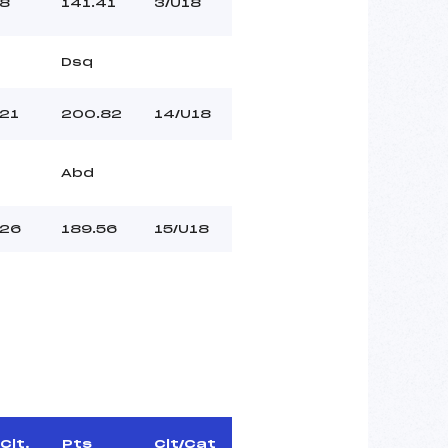
8
141.41
3/U18
Dsq
21
200.82
14/U18
Abd
26
189.56
15/U18
Clt.
Pts
Clt/Cat