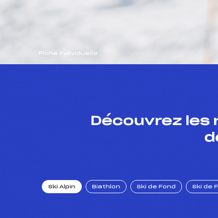
Fiche individuelle
Découvrez les 
d
Ski Alpin
Biathlon
Ski de Fond
Ski de 