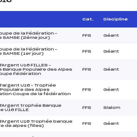
016
Cat.
Discipline
upe de la Fédération –
FFS
Géant
 SAMSE (2éme jour)
upe de la Fédération –
FFS
Géant
 SAMSE (1er jour)
'Argent U16 FILLES –
 Banque Populaire des Alpes
FFS
Géant
Coupe Fédération
'argent U16 – Trophée
Populaire des Alpes
FFS
Géant
cation Coupe de la fédération
'Argent trophée Banque
FFS
Slalom
re U16 FILLE
'Argent U16 Trophée banque
FFS
Géant
e de alpes (filles)