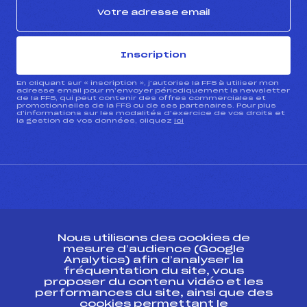
Inscription
En cliquant sur « inscription », j’autorise la FFS à utiliser mon
adresse email pour m’envoyer périodiquement la newsletter
de la FFS, qui peut contenir des offres commerciales et
promotionnelles de la FFS ou de ses partenaires. Pour plus
d’informations sur les modalités d’exercice de vos droits et
la gestion de vos données, cliquez
ici
CONTACT
Nous utilisons des cookies de
ESPACE PRESSE
mesure d’audience (Google
Analytics) afin d’analyser la
fréquentation du site, vous
Ressources
proposer du contenu vidéo et les
performances du site, ainsi que des
Pass’Neige
cookies permettant le