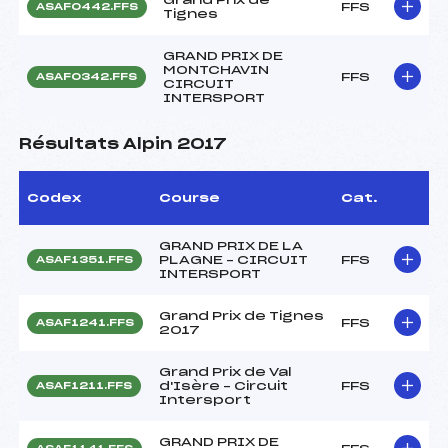
FFS
ASAF0442.FFS
Tignes
GRAND PRIX DE
MONTCHAVIN
FFS
ASAF0342.FFS
CIRCUIT
INTERSPORT
Résultats Alpin 2017
Codex
Course
Cat.
GRAND PRIX DE LA
PLAGNE – CIRCUIT
FFS
ASAF1351.FFS
INTERSPORT
Grand Prix de Tignes
FFS
ASAF1241.FFS
2017
Grand Prix de Val
d'Isère – Circuit
FFS
ASAF1211.FFS
Intersport
GRAND PRIX DE