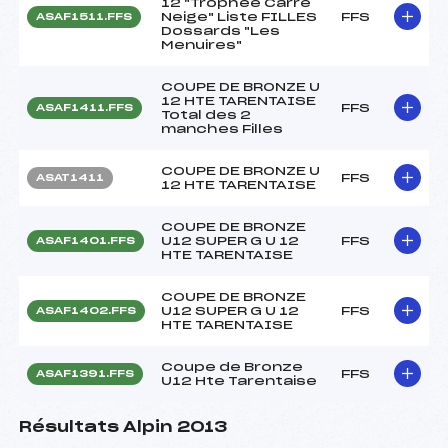
12 "Trophée Carré
Neige" Liste FILLES
FFS
ASAF1511.FFS
Dossards "Les
Menuires"
COUPE DE BRONZE U
12 HTE TARENTAISE
FFS
ASAF1411.FFS
Total des 2
manches Filles
COUPE DE BRONZE U
FFS
ASAT1411
12 HTE TARENTAISE
COUPE DE BRONZE
U12 SUPER G U 12
FFS
ASAF1401.FFS
HTE TARENTAISE
COUPE DE BRONZE
U12 SUPER G U 12
FFS
ASAF1402.FFS
HTE TARENTAISE
Coupe de Bronze
FFS
ASAF1391.FFS
U12 Hte Tarentaise
Résultats Alpin 2013