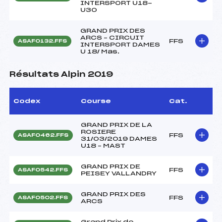
INTERSPORT U18-
U30
GRAND PRIX DES
ARCS – CIRCUIT
FFS
ASAF0132.FFS
INTERSPORT DAMES
U 18/ Mas.
Résultats Alpin 2019
Codex
Course
Cat.
GRAND PRIX DE LA
ROSIERE
FFS
ASAF0462.FFS
31/03/2019 DAMES
U18 – MAST
GRAND PRIX DE
FFS
ASAF0542.FFS
PEISEY VALLANDRY
GRAND PRIX DES
FFS
ASAF0502.FFS
ARCS
Grand Prix de