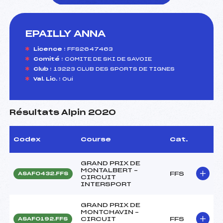
EPAILLY ANNA
foi(s) le ski
Licence :
FFS2647463
Comité :
COMITE DE SKI DE SAVOIE
Club :
13223 CLUB DES SPORTS DE TIGNES
Val. Lic. :
Oui
Résultats Alpin 2020
Codex
Course
Cat.
GRAND PRIX DE
MONTALBERT –
FFS
ASAF0432.FFS
CIRCUIT
INTERSPORT
GRAND PRIX DE
MONTCHAVIN –
CIRCUIT
FFS
ASAF0192.FFS