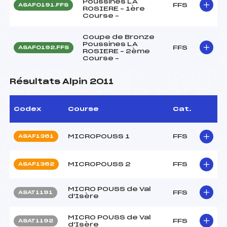
Poussines LA
FFS
ASAF0191.FFS
ROSIERE – 1ère
Course –
Coupe de Bronze
Poussines LA
FFS
ASAF0192.FFS
ROSIERE – 2ème
Course –
Résultats Alpin 2011
Codex
Course
Cat.
MICROPOUSS 1
FFS
ASAF1361
MICROPOUSS 2
FFS
ASAF1362
MICRO POUSS de Val
FFS
ASAT1191
d'Isère
MICRO POUSS de Val
FFS
ASAT1192
d'Isère