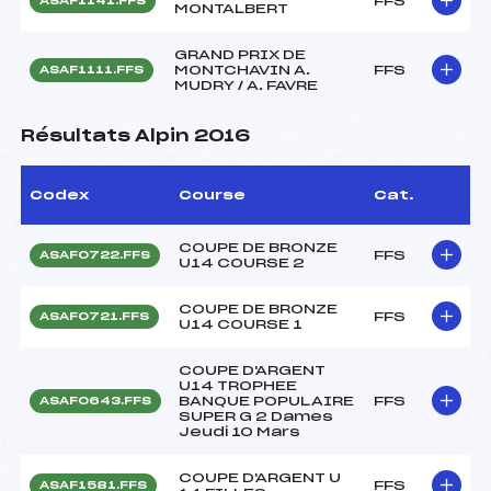
FFS
ASAF1141.FFS
MONTALBERT
GRAND PRIX DE
MONTCHAVIN A.
FFS
ASAF1111.FFS
MUDRY / A. FAVRE
Résultats Alpin 2016
Codex
Course
Cat.
COUPE DE BRONZE
FFS
ASAF0722.FFS
U14 COURSE 2
COUPE DE BRONZE
FFS
ASAF0721.FFS
U14 COURSE 1
COUPE D'ARGENT
U14 TROPHEE
BANQUE POPULAIRE
FFS
ASAF0643.FFS
SUPER G 2 Dames
Jeudi 10 Mars
COUPE D'ARGENT U
FFS
ASAF1581.FFS