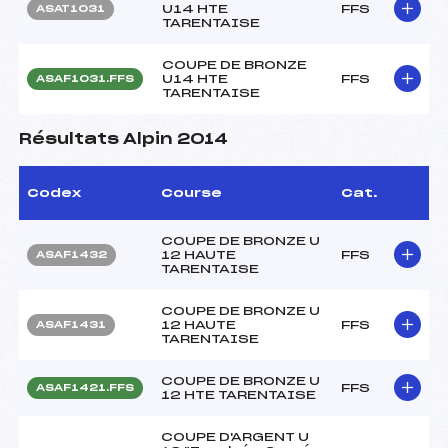
U14 HTE
FFS
ASAT1031
TARENTAISE
COUPE DE BRONZE
U14 HTE
FFS
ASAF1031.FFS
TARENTAISE
Résultats Alpin 2014
Codex
Course
Cat.
COUPE DE BRONZE U
12 HAUTE
FFS
ASAF1432
TARENTAISE
COUPE DE BRONZE U
12 HAUTE
FFS
ASAF1431
TARENTAISE
COUPE DE BRONZE U
FFS
ASAF1421.FFS
12 HTE TARENTAISE
COUPE D'ARGENT U