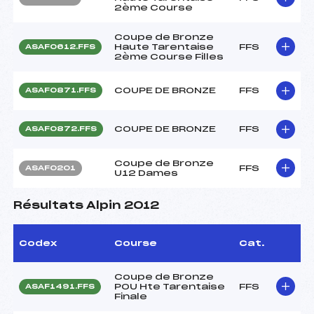
2ème Course
Coupe de Bronze
Haute Tarentaise
FFS
ASAF0612.FFS
2ème Course Filles
COUPE DE BRONZE
FFS
ASAF0871.FFS
COUPE DE BRONZE
FFS
ASAF0872.FFS
Coupe de Bronze
FFS
ASAF0201
U12 Dames
Résultats Alpin 2012
Codex
Course
Cat.
Coupe de Bronze
POU Hte Tarentaise
FFS
ASAF1491.FFS
Finale