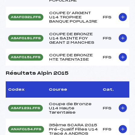
POPULAIRE
COUPE D' ARGENT
U14 TROPHEE
FFS
ASAF0321.FFS
BANQUE POPULAIRE
COUPE DE BRONZE
U14 SAINTE FOY
FFS
ASAF0191.FFS
GEANT 2 MANCHES
COUPE DE BRONZE
FFS
ASAF0151.FFS
HTE TARENTAISE
Résultats Alpin 2015
Codex
Course
Cat.
Coupe de Bronze
U14 Haute
FFS
ASAF1231.FFS
Tarentaise
35ème SCARA 2015
Pré-Qualif Filles U14
FFS
ANAF0154.FFS
Tracé A ANDROS